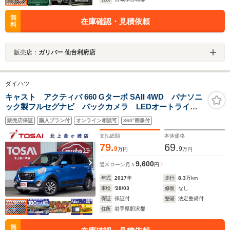
無
在庫確認・見積依頼
料
販売店：
ガリバー 仙台利府店
ダイハツ
キャスト アクティバ 660 Gターボ SAII 4WD パナソニ
ック製フルセグナビ バックカメラ LEDオートライ
ト フロントフォグランプ 横滑り防止 スマートキー/
販売店保証
購入プラン付
オンライン相談可
360°画像付
プッシュスタート オートエアコン 革巻きステアリン
グ Bluetooth ETC 運転席/助手席エアバック
支払総額
本体価格
79.
69.
9
9
万円
万円
9,600
通常ローン
月々
円
年式
2017
年
走行
8.3
万km
車検
'28/03
修復
なし
保証
保証付
整備
法定整備付
住所
岩手県胆沢郡
無