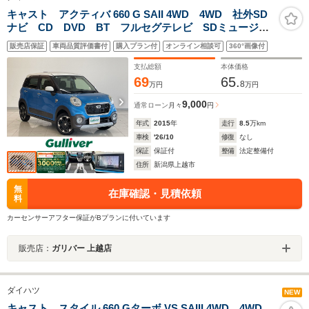
キャスト アクティバ 660 G SAII 4WD 4WD 社外SD
ナビ CD DVD BT フルセグテレビ SDミュージッ
クサーバー バックカメラ 衝突被害軽減ブレーキ レ
販売店保証
車両品質評価書付
購入プラン付
オンライン相談可
360°画像付
ーンキープアシスト ベンチシート ステアリングスイ
ッチ
支払総額
本体価格
69
65.
8
万円
万円
9,000
通常ローン
月々
円
年式
2015
年
走行
8.5
万km
車検
'26/10
修復
なし
保証
保証付
整備
法定整備付
住所
新潟県上越市
無
在庫確認・見積依頼
料
カーセンサーアフター保証がBプランに付いています
販売店：
ガリバー 上越店
ダイハツ
NEW
キャスト スタイル 660 Gターボ VS SAIII 4WD 4WD