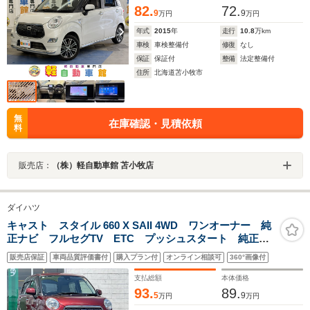
82.
72.
9
9
万円
万円
年式
2015
年
走行
10.8
万km
車検
車検整備付
修復
なし
保証
保証付
整備
法定整備付
住所
北海道苫小牧市
無
在庫確認・見積依頼
料
販売店：
（株）軽自動車館 苫小牧店
ダイハツ
キャスト スタイル 660 X SAII 4WD ワンオーナー 純
正ナビ フルセグTV ETC プッシュスタート 純正フ
ロアマット 4WD 衝突被害軽減システム Bluetooth接
販売店保証
車両品質評価書付
購入プラン付
オンライン相談可
360°画像付
続 衝突被害軽減システム スペアキー 保証書
支払総額
本体価格
93.
89.
5
9
万円
万円