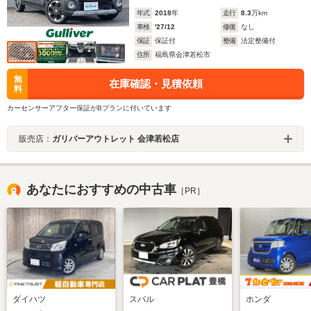
年式
2018
年
走行
8.3
万km
車検
'27/12
修復
なし
保証
保証付
整備
法定整備付
住所
福島県会津若松市
無
在庫確認・見積依頼
料
カーセンサーアフター保証がBプランに付いています
販売店：
ガリバーアウトレット 会津若松店
あなたにおすすめの中古車
［PR］
ダイハツ
スバル
ホンダ