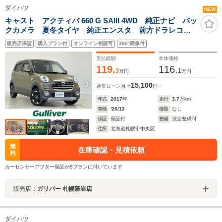
ダイハツ
NEW
キャスト アクティバ 660 G SAIII 4WD 純正ナビ バッ
クカメラ 夏冬タイヤ 純正エンスタ 前方ドラレコ
スマートアシストIII 衝突軽減 誤発進抑制 車線逸脱警
販売店保証
購入プラン付
オンライン相談可
360°画像付
報 先行車発進通知 コーナーセンサー ヒルディセン
トコントロール LEDオートライト
支払総額
本体価格
119.
116.
3
1
万円
万円
15,100
通常ローン
月々
円
年式
2017
年
走行
3.7
万km
車検
'26/12
修復
なし
保証
保証付
整備
法定整備付
住所
北海道札幌市中央区
無
在庫確認・見積依頼
料
カーセンサーアフター保証がBプランに付いています
販売店：
ガリバー 札幌藻岩店
ダイハツ