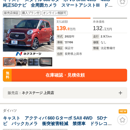
純正SDナビ 全周囲カメラ スマートアシストIII ドラ
レコ スマートキー LEDヘッド 純正15インチアル
販売店保証
購入プラン付
オンライン相談可
ミ オートハイビーム オートライト オートエアコ
ン Bluetooth CD
支払総額
本体価格
139.
132.
9
1
万円
万円
年式
2022
年
走行
2.9
万km
車検
'27/06
修復
なし
保証
保証付
整備
法定整備付
住所
長野県上田市
無
在庫確認・見積依頼
料
販売店：
ネクステージ 上田店
ダイハツ
NEW
キャスト アクティバ 660 Gターボ SAII 4WD SDナ
ビ バックカメラ 衝突被害軽減 禁煙車 ドラレコ
スマートキー LEDヘッド ETC 純正15インチアル