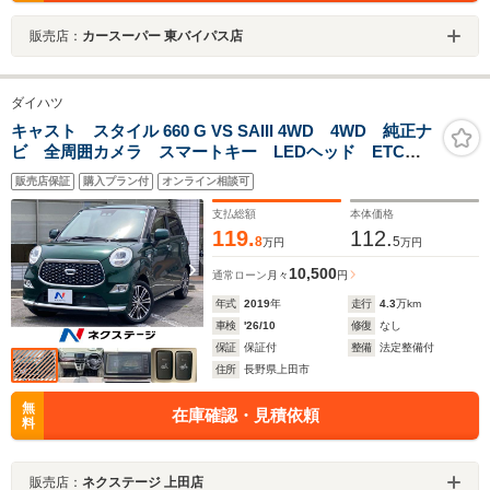
販売店：
カースーパー 東バイパス店
ダイハツ
キャスト スタイル 660 G VS SAIII 4WD 4WD 純正ナ
ビ 全周囲カメラ スマートキー LEDヘッド ETC
純正15インチアルミ オートエアコン Bluetooth
販売店保証
購入プラン付
オンライン相談可
CD DVD再生
支払総額
本体価格
119.
112.
8
5
万円
万円
10,500
通常ローン
月々
円
年式
2019
年
走行
4.3
万km
車検
'26/10
修復
なし
保証
保証付
整備
法定整備付
住所
長野県上田市
無
在庫確認・見積依頼
料
販売店：
ネクステージ 上田店