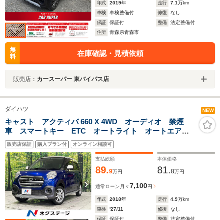
年式
2019
年
走行
7.1
万km
車検
車検整備付
修復
なし
保証
保証付
整備
法定整備付
住所
青森県青森市
無
在庫確認・見積依頼
料
販売店：
カースーパー 東バイパス店
ダイハツ
NEW
キャスト アクティバ 660 X 4WD オーディオ 禁煙
車 スマートキー ETC オートライト オートエアコ
ン 電動格納ミラー シートリフター プライバシーガ
販売店保証
購入プラン付
オンライン相談可
ラス CD
支払総額
本体価格
89.
81.
9
8
万円
万円
7,100
通常ローン
月々
円
年式
2018
年
走行
4.9
万km
車検
'27/11
修復
なし
保証
保証付
整備
法定整備付