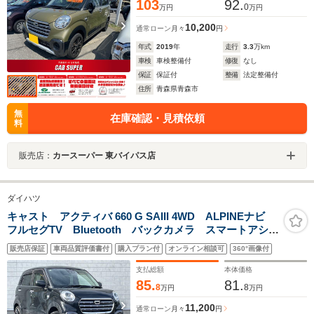
103
92.
0
万円
万円
10,200
通常ローン
月々
円
年式
2019
年
走行
3.3
万km
車検
車検整備付
修復
なし
保証
保証付
整備
法定整備付
住所
青森県青森市
無
在庫確認・見積依頼
料
販売店：
カースーパー 東バイパス店
ダイハツ
キャスト アクティバ 660 G SAIII 4WD ALPINEナビ
フルセグTV Bluetooth バックカメラ スマートアシス
トIII ダウンヒルアシスト ドライブレコーダー オート
販売店保証
車両品質評価書付
購入プラン付
オンライン相談可
360°画像付
ハイビーム フォグランプ オートライト スマートキ
ー
支払総額
本体価格
85.
81.
8
8
万円
万円
11,200
通常ローン
月々
円