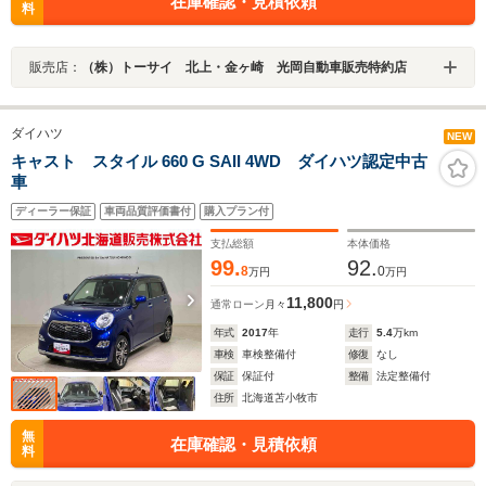
在庫確認・見積依頼
料
販売店：
（株）トーサイ 北上・金ヶ崎 光岡自動車販売特約店
ダイハツ
NEW
キャスト スタイル 660 G SAII 4WD ダイハツ認定中古
車
ディーラー保証
車両品質評価書付
購入プラン付
支払総額
本体価格
99.
92.
8
0
万円
万円
11,800
通常ローン
月々
円
年式
2017
年
走行
5.4
万km
車検
車検整備付
修復
なし
保証
保証付
整備
法定整備付
住所
北海道苫小牧市
無
在庫確認・見積依頼
料