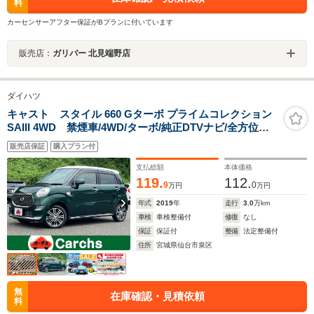
料
カーセンサーアフター保証がBプランに付いています
販売店：
ガリバー 北見端野店
ダイハツ
キャスト スタイル 660 Gターボ プライムコレクション
SAIII 4WD 禁煙車/4WD/ターボ/純正DTVナビ/全方位モ
ニター/スマートキー/LEDヘッドライト/スマアシ/障害物
販売店保証
購入プラン付
センサー/シートヒーター/ハーフレザー/Bluetooth/ETC/
記録簿付/ハーフレザー/純正AW/ベンチシート/ドラレコ
支払総額
本体価格
119.
112.
9
0
万円
万円
年式
2019
年
走行
3.0
万km
車検
車検整備付
修復
なし
保証
保証付
整備
法定整備付
住所
宮城県仙台市泉区
無
在庫確認・見積依頼
料