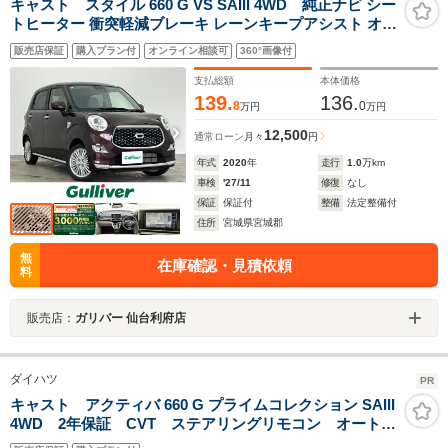
キャスト スタイル 660 G VS SAIII 4WD 純正ナビ シー
トヒーター 衝突軽減ブレーキ レーンキープアシスト オー
トハイビーム ドライブレコーダー ETC LEDヘッドランプ
販売店保証
購入プラン付
オンライン相談可
360°画像付
純正15インチAW/ノーマルタイヤセット車載 フルセグTV
Bluetoothオーディオ 禁煙車
支払総額
本体価格
139.
136.
8
0
万円
万円
12,500
通常ローン
月々
円
年式
2020
年
走行
1.0
万km
車検
'27/11
修復
なし
保証
保証付
整備
法定整備付
住所
宮城県宮城郡
無
在庫確認・見積依頼
料
販売店：
ガリバー 仙台利府店
ダイハツ
PR
キャスト アクティバ 660 G プライムコレクション SAIII
4WD 2年保証 CVT ステアリングリモコン オートエ
アコン シートヒーター 電動格納ミラー 純正アルミ