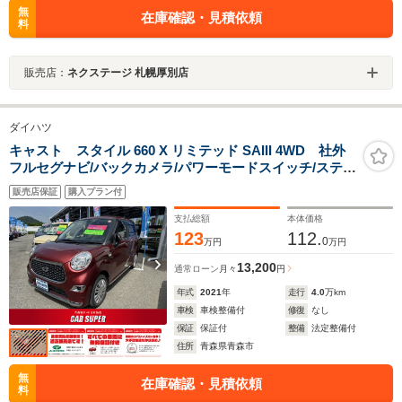
無
在庫確認・見積依頼
料
販売店：
ネクステージ 札幌厚別店
ダイハツ
キャスト スタイル 660 X リミテッド SAIII 4WD 社外
フルセグナビ/バックカメラ/パワーモードスイッチ/ステア
リングスイッチ/両側シートヒーター/エンジンプッシュス
販売店保証
購入プラン付
タート
支払総額
本体価格
123
112.
0
万円
万円
13,200
通常ローン
月々
円
年式
2021
年
走行
4.0
万km
車検
車検整備付
修復
なし
保証
保証付
整備
法定整備付
住所
青森県青森市
無
在庫確認・見積依頼
料