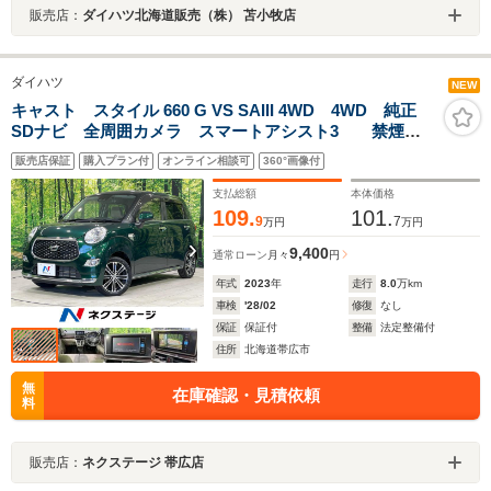
販売店：
ダイハツ北海道販売（株） 苫小牧店
ダイハツ
NEW
キャスト スタイル 660 G VS SAIII 4WD 4WD 純正
SDナビ 全周囲カメラ スマートアシスト3 禁煙
車 シートヒーター ドラレコ スマートキー LEDヘ
販売店保証
購入プラン付
オンライン相談可
360°画像付
ッド ETC 純正15インチアルミ オートハイビーム
オートライト オートエアコン
支払総額
本体価格
109.
101.
9
7
万円
万円
9,400
通常ローン
月々
円
年式
2023
年
走行
8.0
万km
車検
'28/02
修復
なし
保証
保証付
整備
法定整備付
住所
北海道帯広市
無
在庫確認・見積依頼
料
販売店：
ネクステージ 帯広店