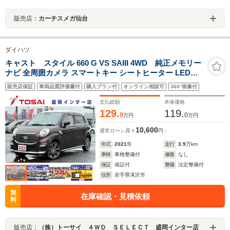
販売店：
カーチスメガ仙台
ダイハツ
キャスト スタイル 660 G VS SAIII 4WD 純正メモリー
ナビ 全周囲カメラ スマートキー シートヒーター LEDヘ
ッドライト LEDフォグ オートマチックハイビーム オート
販売店保証
車両品質評価書付
購入プラン付
オンライン相談可
360°画像付
ライト オートエアコン アイドリングストップ 横滑り防止
装置
支払総額
本体価格
129.
119.
9
0
万円
万円
10,600
通常ローン
月々
円
年式
2021
年
走行
3.9
万km
車検
車検整備付
修復
なし
保証
保証付
整備
法定整備付
住所
岩手県滝沢市
無
在庫確認・見積依頼
料
販売店：
（株）トーサイ ４ＷＤ ＳＥＬＥＣＴ 盛岡インター店