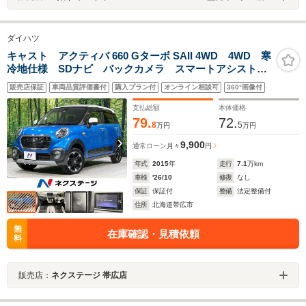
ダイハツ
キャスト アクティバ 660 Gターボ SAII 4WD 4WD 寒
冷地仕様 SDナビ バックカメラ スマートアシスト
2 禁煙車 2トーンカラー シートヒーター コーナー
販売店保証
車両品質評価書付
購入プラン付
オンライン相談可
360°画像付
センサー スマートキー LEDヘッド 純正15インチア
ルミ オートライト オートエアコン
支払総額
本体価格
79.
72.
8
5
万円
万円
9,900
通常ローン
月々
円
年式
2015
年
走行
7.1
万km
車検
'26/10
修復
なし
保証
保証付
整備
法定整備付
住所
北海道帯広市
無
在庫確認・見積依頼
料
販売店：
ネクステージ 帯広店