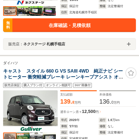
保証
保証付
整備
法定整備付
住所
北海道札幌市手稲区
無
在庫確認・見積依頼
料
販売店：
ネクステージ 札幌手稲店
ダイハツ
キャスト スタイル 660 G VS SAIII 4WD 純正ナビ シー
トヒーター 衝突軽減ブレーキ レーンキープアシスト オー
トハイビーム ドライブレコーダー ETC LEDヘッドランプ
販売店保証
購入プラン付
オンライン相談可
360°画像付
純正15インチAW/ノーマルタイヤセット車載 フルセグTV
Bluetoothオーディオ 禁煙車
支払総額
本体価格
139.
136.
8
0
万円
万円
12,500
通常ローン
月々
円
年式
2020
年
走行
1.0
万km
車検
'27/11
修復
なし
保証
保証付
整備
法定整備付
住所
宮城県宮城郡