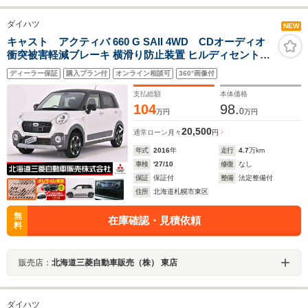
ダイハツ
NEW
キャスト アクティバ 660 G SAII 4WD CDオーディオ
衝突被害軽減ブレーキ 横滑り防止装置 ヒルディセントコ
ントロール レーンキープアシスト スマートキー ルーフ部
ディーラー保証
購入プラン付
オンライン相談可
360°画像付
カーボン調シール
支払総額
本体価格
104
98.
0
万円
万円
20,500
通常ローン
月々
円
年式
2016
年
走行
4.7
万km
車検
'27/10
修復
なし
保証
保証付
整備
法定整備付
住所
北海道札幌市東区
無
在庫確認・見積依頼
料
販売店：
北海道三菱自動車販売（株） 東店
ダイハツ