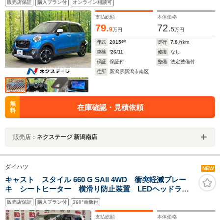
販売店保証
購入プラン付
オンライン相談可
ミ 車線逸脱警報 オートエアコン Bluetooth フルセ
グ 横滑り防止装置
支払総額
本体価格
79.
72.
9
5
万円
万円
年式
2015
年
走行
7.8
万km
車検
'26/11
修復
なし
保証
保証付
整備
法定整備付
住所
新潟県新潟市南区
無
在庫確認・見積依頼
料
販売店：
ネクステージ 新潟南店
ダイハツ
NEW
キャスト スタイル 660 G SAII 4WD 衝突軽減ブレー
キ シートヒーター 横滑り防止装置 LEDヘッドライ
ト
販売店保証
購入プラン付
360°画像付
支払総額
本体価格