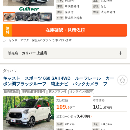
年式
2020
年
走行
5.2
万km
車検
車検整備付
修復
なし
保証
保証付
整備
法定整備付
住所
新潟県上越市
無
在庫確認・見積依頼
料
カーセンサーアフター保証がBプランに付いています
販売店：
ガリバー 上越店
ダイハツ
キャスト スポーツ 660 SAII 4WD ルーフレール カー
ボン調ブラックルーフ 純正ナビ バックカメラ フル
セグ 衝突被害軽減 車線逸脱警報 誤発進抑制 クリ
販売店保証
車両品質評価書付
購入プラン付
オンライン相談可
アランスソナー アイドリングストップ LEDヘッド
オートライト パドルシフト
支払総額
本体価格
109.
101.
9
6
万円
万円
9,400
通常ローン
月々
円
年式
2017
年
走行
5.6
万km
車検
'28/03
修復
なし