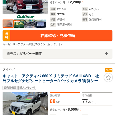
12,200
通常ローン
月々
円
年式
2016
年
走行
4.2
万km
車検
'27/08
修復
なし
保証
保証付
整備
法定整備付
住所
岩手県一関市
無
在庫確認・見積依頼
料
カーセンサーアフター保証がBプランに付いています
販売店：
ガリバー 一関店
ダイハツ
NEW
キャスト アクティバ 660 X リミテッド SAIII 4WD 社
外フルセグナビ/シートヒーター/バックカメラ/両側シート
ヒーター/エンジンプッシュスタート/社外アルミホイール
販売店保証
購入プラン付
支払総額
本体価格
88
77.
0
万円
万円
8,000
通常ローン
月々
円