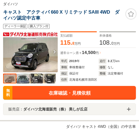
ダイハツ
キャスト アクティバ 660 X リミテッド SAIII 4WD ダ
イハツ認定中古車
ディーラー保証
購入プラン付
支払総額
本体価格
115.
108.
8
0
万円
万円
14,500
通常ローン
月々
円
年式
2019
年
走行
3.2
万km
車検
車検整備付
修復
なし
保証
保証付
整備
法定整備付
住所
北海道札幌市清田区
無
在庫確認・見積依頼
料
販売店：
ダイハツ北海道販売（株） 美しが丘店
ダイハツ キャスト 4WD（全国）の中古車