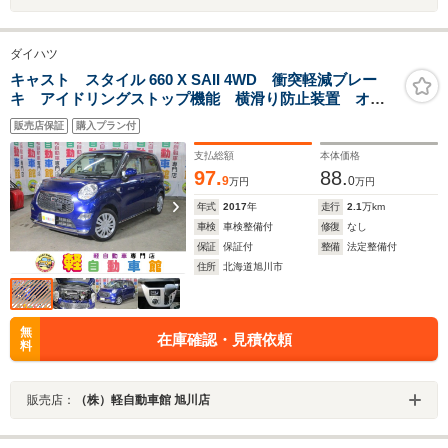
ダイハツ
キャスト スタイル 660 X SAII 4WD 衝突軽減ブレー
キ アイドリングストップ機能 横滑り防止装置 オー
トライト レーンキープアシスト スマートキー 禁煙
販売店保証
購入プラン付
車 ABS オートエアコン 電動格納ミラー
支払総額
本体価格
97.
88.
9
0
万円
万円
年式
2017
年
走行
2.1
万km
車検
車検整備付
修復
なし
保証
保証付
整備
法定整備付
住所
北海道旭川市
無
在庫確認・見積依頼
料
販売店：
（株）軽自動車館 旭川店