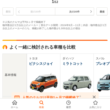
1
/12
最初
前の30件
次の30件
最後
※人気のクルマは平均1ヶ月で掲載終了
物件数合計1万台以上のメーカー｜算出データ期間：2024年9月～11月｜内容：物件数合計1万
台以上のメーカーのうち、掲載が終了した物件数が1,000台以上の場合
よく一緒に検討される車種を比較
トヨタ
ダイハツ
スバル
ピクシスジョイ
ミラトコット
プレオプ
基本情報
※
人気のクルマは平均1ヶ月で掲載終了
新車価格
122～180.4万円
107.5～145.2万円
89.6～14
在庫が無くなる前にお問い合わせください
ホーム
検索
履歴
お気に入り