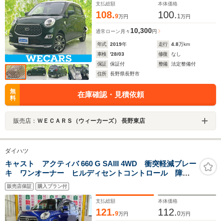
支払総額
本体価格
108.
100.
9
1
万円
万円
10,300
通常ローン
月々
円
年式
2019
年
走行
4.8
万km
車検
'28/03
修復
なし
保証
保証付
整備
法定整備付
住所
長野県長野市
無
在庫確認・見積依頼
料
販売店：
ＷＥＣＡＲＳ（ウィーカーズ） 長野東店
ダイハツ
キャスト アクティバ 660 G SAIII 4WD 衝突軽減ブレー
キ ワンオーナー ヒルディセントコントロール 障害
物センサー 横滑り防止装置 誤発進抑制装置 ABS
販売店保証
購入プラン付
アイドリングSTOP LEDヘッドライト
支払総額
本体価格
121.
112.
9
0
万円
万円