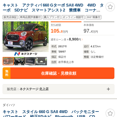
キャスト アクティバ 660 Gターボ SAII 4WD 4WD タ
ーボ SDナビ スマートアシスト2 禁煙車 コーナー
センサー スマートキー LEDヘッド ETC 純正15イ
販売店保証
車両品質評価書付
購入プラン付
オンライン相談可
360°画像付
ンチアルミ オートライト オートエアコン CD DVD
再生 地デジ LEDフォグ
支払総額
本体価格
105.
97.
9
4
万円
万円
8,900
通常ローン
月々
円
年式
2017
年
走行
4.2
万km
車検
'28/07
修復
なし
保証
保証付
整備
法定整備付
住所
岩手県北上市
無
在庫確認・見積依頼
料
販売店：
ネクステージ 北上店
ダイハツ
キャスト スタイル 660 G SAII 4WD バックモニター
パワーモード 純正SDナビ Bluetooth USB CD