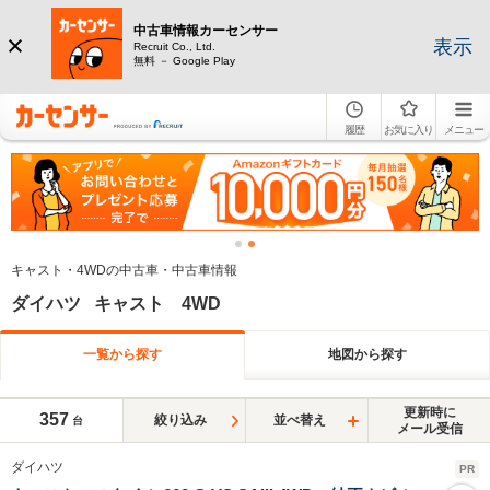
中古車情報カーセンサー
表示
Recruit Co., Ltd.
無料 － Google Play
履歴
お気に入り
メニュー
キャスト・4WDの中古車・中古車情報
ダイハツ キャスト 4WD
一覧から探す
地図から探す
更新時に
357
絞り込み
並べ替え
台
メール受信
ダイハツ
PR