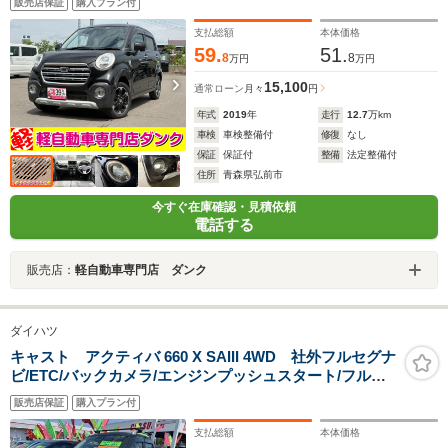
販売店保証
購入プラン付
ホイール装着 LEDヘッドライト フォグランプ プッ
シュスタート
支払総額
本体価格
59.
51.
8
8
万円
万円
15,100
通常ローン
月々
円
年式
2019
年
走行
12.7
万km
車検
車検整備付
修復
なし
保証
保証付
整備
法定整備付
住所
青森県弘前市
今すぐ在庫確認・見積依頼
電話する
販売店：
軽自動車専門店 ダンク
ダイハツ
キャスト アクティバ 660 X SAIII 4WD 社外フルセグナ
ビ/ETC/バックカメラ/エンジンプッシュスタート/フル
LEDヘッドライト/オートエアコン/BluetoothAudio/15イ
販売店保証
購入プラン付
ンチ社外アルミホイール
支払総額
本体価格