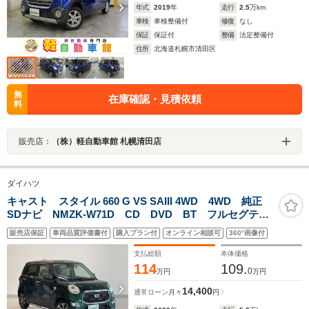
年式
2019
年
走行
2.5
万km
車検
車検整備付
修復
なし
保証
保証付
整備
法定整備付
住所
北海道札幌市清田区
無
在庫確認・見積依頼
料
販売店：
（株）軽自動車館 札幌清田店
ダイハツ
キャスト スタイル 660 G VS SAIII 4WD 4WD 純正
SDナビ NMZK-W71D CD DVD BT フルセグテレ
ビ 全方位カメラ ETC ドライブレコーダー 衝突被
販売店保証
車両品質評価書付
購入プラン付
オンライン相談可
360°画像付
害軽減ブレーキ レーンキープアシスト ベンチシート
支払総額
本体価格
114
109.
0
万円
万円
14,400
通常ローン
月々
円