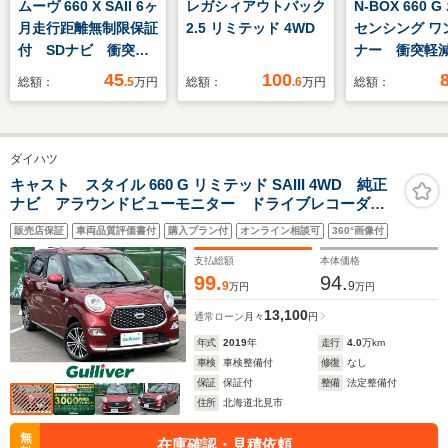
ムーヴ 660 X SAII 6ヶ
レガシィアウトバック
N-BOX 660 
月走行距離無制限保証
2.5 リミテッド 4WD
センシング ワ
付 SDナビ 衝突軽
ナー 衝突軽
減ブレーキ バックカ
ダークルーズ
45
100
総額：
.5
万円
総額：
.6
万円
総額：
メラ Bluetooth フ
ール LEDヘ
ルセグTV LEDヘッ
ト 純正メモ
ドライト スマートキ
ビ フルセグ 
ダイハツ
ー 盗難防止装置 電
DVD再生可 
動格納ミラー 禁煙
カメラ ETC
キャスト スタイル 660 G リミテッド SAIII 4WD 純正
ナビ アラウンドビューモニター ドライブレコーダ
車 ETC 純正14イ
ルミ ドライ
ー スマートアシスト 衝突回避支援ブレーキ ブレー
ンチアルミホイール
ダー
販売店保証
車両品質評価書付
購入プラン付
オンライン相談可
360°画像付
キ制御付誤発進抑制機能 車線逸脱警報機能 プッシュ
スタート ハンズフリー スマートキー
支払総額
本体価格
99.
94.
9
9
万円
万円
13,100
通常ローン
月々
円
年式
2019
年
走行
4.0
万km
車検
車検整備付
修復
なし
保証
保証付
整備
法定整備付
住所
北海道北見市
無
在庫確認・見積依頼