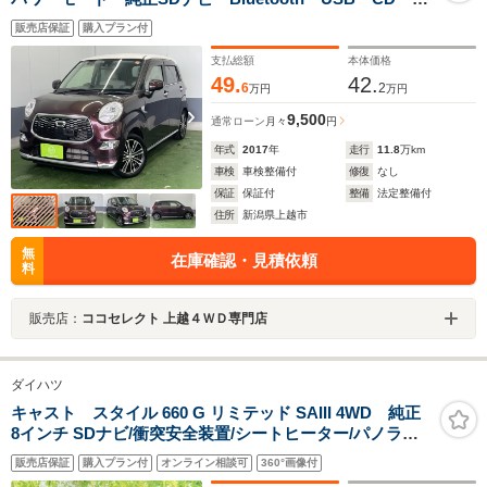
DVD フルセグTV 衝突軽減ブレーキ アイドリングス
販売店保証
購入プラン付
トップ 寒冷地仕様 盗難防止装置 フォグ オート
LED
支払総額
本体価格
49.
42.
6
2
万円
万円
9,500
通常ローン
月々
円
年式
2017
年
走行
11.8
万km
車検
車検整備付
修復
なし
保証
保証付
整備
法定整備付
住所
新潟県上越市
無
在庫確認・見積依頼
料
販売店：
ココセレクト 上越４ＷＤ専門店
ダイハツ
キャスト スタイル 660 G リミテッド SAIII 4WD 純正
8インチ SDナビ/衝突安全装置/シートヒーター/パノラマ
モニター/車線逸脱防止支援システム/ドライブレコーダー
販売店保証
購入プラン付
オンライン相談可
360°画像付
純正/ヘッドランプ LED/Bluetooth接続/EBD付ABS