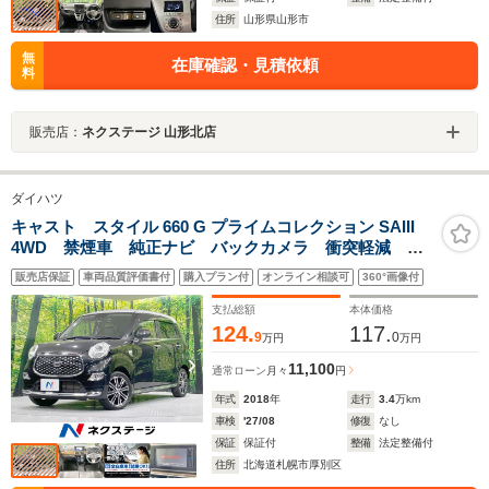
住所
山形県山形市
無
在庫確認・見積依頼
料
販売店：
ネクステージ 山形北店
ダイハツ
キャスト スタイル 660 G プライムコレクション SAIII
4WD 禁煙車 純正ナビ バックカメラ 衝突軽減
ETC アイドリングストップ LEDヘッド スマートキ
販売店保証
車両品質評価書付
購入プラン付
オンライン相談可
360°画像付
ー オートエアコン オートハイビーム 純正15AW 横
滑り防止 オートライト ステアリングスイッチ
支払総額
本体価格
124.
117.
9
0
万円
万円
11,100
通常ローン
月々
円
年式
2018
年
走行
3.4
万km
車検
'27/08
修復
なし
保証
保証付
整備
法定整備付
住所
北海道札幌市厚別区