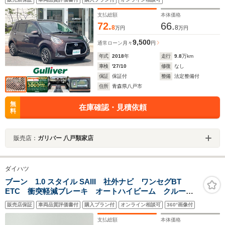
軽減ブレーキ 車線逸脱警報 オートハイビーム
ETC LEDライト・フォグ 社外14AW
支払総額
本体価格
72.
66.
8
8
万円
万円
9,500
通常ローン
月々
円
年式
2018
年
走行
9.8
万km
車検
'27/10
修復
なし
保証
保証付
整備
法定整備付
住所
青森県八戸市
無
在庫確認・見積依頼
料
販売店：
ガリバー 八戸類家店
ダイハツ
ブーン 1.0 スタイル SAIII 社外ナビ ワンセグBT
ETC 衝突軽減ブレーキ オートハイビーム クルーズ
コントロール 前後ドライブレコーダー スマートキ
販売店保証
車両品質評価書付
購入プラン付
オンライン相談可
360°画像付
ー プッシュスタート ウィンカーミラー LEDヘッドラ
ンプ 社外14インチアルミホイール
支払総額
本体価格