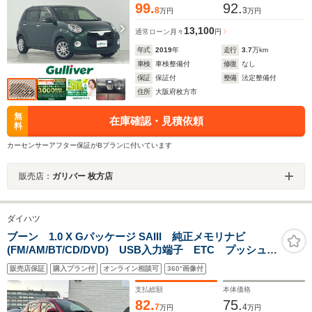
99.
92.
8
3
万円
万円
13,100
通常ローン
月々
円
年式
2019
年
走行
3.7
万km
車検
車検整備付
修復
なし
保証
保証付
整備
法定整備付
住所
大阪府枚方市
無
在庫確認・見積依頼
料
カーセンサーアフター保証がBプランに付いています
販売店：
ガリバー 枚方店
ダイハツ
ブーン 1.0 X Gパッケージ SAIII 純正メモリナビ
(FM/AM/BT/CD/DVD) USB入力端子 ETC プッシュス
タート 前方ドライブレコーダー スペアキー クリア
販売店保証
購入プラン付
オンライン相談可
360°画像付
ランスソナー オートライト LEDヘッドライト 純正
フロアマット
支払総額
本体価格
82.
75.
7
4
万円
万円