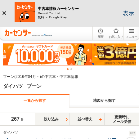
中古車情報カーセンサー
表示
Recruit Co., Ltd.
無料 － Google Play
履歴
お気に入り
メニュー
ブーン(2016年04月～)の中古車・中古車情報
ダイハツ ブーン
一覧から探す
地図から探す
更新時に
267
絞り込み
並べ替え
台
メール受信
ダイハツ
PR