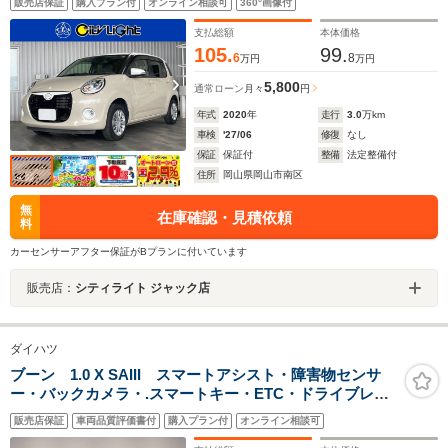
販売店保証
購入プラン付
オンライン相談可
360°画像付
シスト・アイドリングストップ・クリアランスソナー・
LEDオートライト・フォグ・オートハイビーム・ETC
支払総額
本体価格
105.
99.
6
8
万円
万円
5,800
通常ローン
月々
円
年式
2020
年
走行
3.0
万km
車検
'27/06
修復
なし
保証
保証付
整備
法定整備付
住所
岡山県岡山市南区
無
在庫確認・見積依頼
料
カーセンサーアフター保証がBプランに付いています
販売店：
シティライト ジャック店
ダイハツ
ブーン 1.0 X SAIII スマートアシスト・障害物センサ
ー・バックカメラ・.スマートキー・ETC・ドライブレコ
ーダー
販売店保証
車両品質評価書付
購入プラン付
オンライン相談可