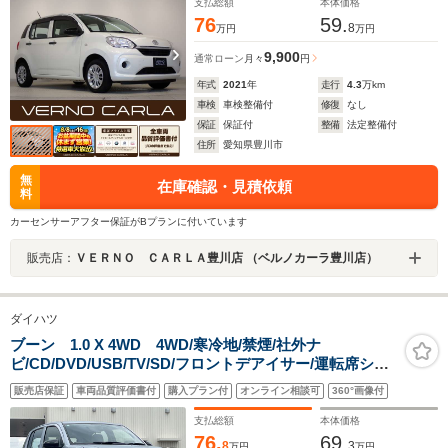
支払総額
本体価格
76
59.
8
万円
万円
9,900
通常ローン
月々
円
年式
2021
年
走行
4.3
万km
車検
車検整備付
修復
なし
保証
保証付
整備
法定整備付
住所
愛知県豊川市
無
在庫確認・見積依頼
料
カーセンサーアフター保証がBプランに付いています
販売店：
ＶＥＲＮＯ ＣＡＲＬＡ豊川店 （ベルノカーラ豊川店）
ダイハツ
ブーン 1.0 X 4WD 4WD/寒冷地/禁煙/社外ナ
ビ/CD/DVD/USB/TV/SD/フロントデアイサー/運転席シー
トヒーター/ホイール付き冬タイヤ積込/ドライブレコーダ
販売店保証
車両品質評価書付
購入プラン付
オンライン相談可
360°画像付
ー/横滑り防止機能/ABS
支払総額
本体価格
76.
69.
8
3
万円
万円