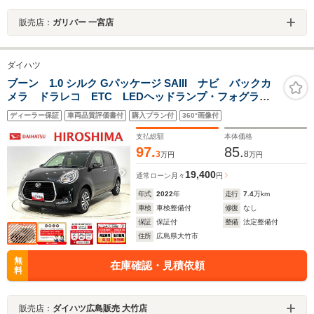
販売店：
ガリバー 一宮店
ダイハツ
ブーン 1.0 シルク Gパッケージ SAIII ナビ バックカ
メラ ドラレコ ETC LEDヘッドランプ・フォグラン
プ オートライト プッシュボタンスタート セキュリ
ディーラー保証
車両品質評価書付
購入プラン付
360°画像付
ティアラーム コーナーセンサー 14インチアルミホイ
ール 電動格納ドアミラー
支払総額
本体価格
97.
85.
3
8
万円
万円
19,400
通常ローン
月々
円
年式
2022
年
走行
7.4
万km
車検
車検整備付
修復
なし
保証
保証付
整備
法定整備付
住所
広島県大竹市
無
在庫確認・見積依頼
料
販売店：
ダイハツ広島販売 大竹店