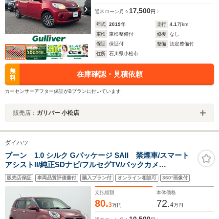
17,500
通常ローン
月々
円
年式
2019
年
走行
4.1
万km
車検
車検整備付
修復
なし
保証
保証付
整備
法定整備付
住所
石川県小松市
無
在庫確認・見積依頼
料
カーセンサーアフター保証がBプランに付いています
販売店：
ガリバー 小松店
ダイハツ
ブーン 1.0 シルク Gパッケージ SAII 禁煙車/スマート
アシストII/純正SDナビ/フルセグTV/バックカメ
ラ/ETC/LEDオートライト/LEDフォグランプ/純正14イン
販売店保証
車両品質評価書付
購入プラン付
オンライン相談可
360°画像付
チAW/ウィンカーミラー/電動格納ミラー/アイドリングス
トップ
支払総額
本体価格
80.
72.
3
4
万円
万円
10,500