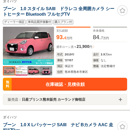
ダイハツ
ブーン 1.0 スタイル SAIII ドラレコ 全周囲カメラ シー
トヒーター Bluetooth フルセグTV
ディーラー保証
車両品質評価書付
購入プラン付
支払総額
本体価格
93.
84.
6
7
万円
万円
21,900
通常ローン
月々
円
年式
2019
年
走行
3.9
万km
車検
'27/07
修復
なし
保証
保証付
整備
法定整備付
住所
熊本県熊本市東区
無
在庫確認・見積依頼
料
販売店：
日産プリンス熊本販売 カーランド御領店
ダイハツ
ブーン 1.0 X Lパッケージ SAIII ナビ Bカメラ AAC 走