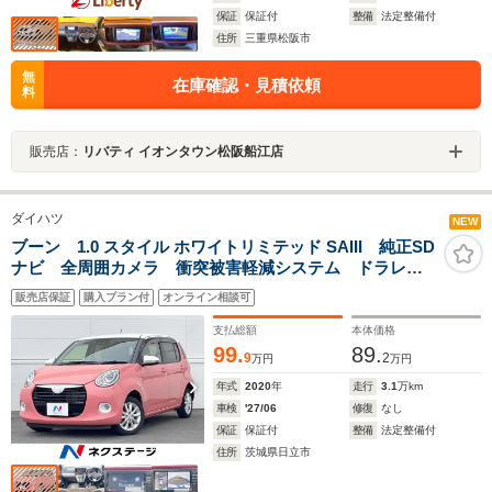
保証
保証付
整備
法定整備付
住所
三重県松阪市
無
在庫確認・見積依頼
料
販売店：
リバティ イオンタウン松阪船江店
ダイハツ
NEW
ブーン 1.0 スタイル ホワイトリミテッド SAIII 純正SD
ナビ 全周囲カメラ 衝突被害軽減システム ドラレ
コ コーナーセンサー スマートキー LEDヘッド
販売店保証
購入プラン付
オンライン相談可
ETC 純正14インチアルミ オートハイビーム オート
ライト オートエアコン
支払総額
本体価格
99.
89.
9
2
万円
万円
年式
2020
年
走行
3.1
万km
車検
'27/06
修復
なし
保証
保証付
整備
法定整備付
住所
茨城県日立市