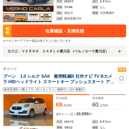
年式
2022
年
走行
2.2
万km
車検
'27/06
修復
なし
保証
保証付
整備
法定整備付
住所
愛知県豊川市
無
在庫確認・見積依頼
料
カーセンサーアフター保証がBプランに付いています
販売店：
ＶＥＲＮＯ ＣＡＲＬＡ豊川店 （ベルノカーラ豊川店）
ダイハツ
NEW
ブーン 1.0 シルク SAII 衝突軽減B 社外ナビ TV Bカメ
ラ HIDヘッドライト スマートキー プッシュスタート アイ
ドリングストップ 電動格納ミラー オートエアコン
販売店保証
購入プラン付
オンライン相談可
360°画像付
支払総額
本体価格
69.
60.
6
1
万円
万円
10,500
通常ローン
月々
円
年式
2017
年
走行
6.3
万km
車検
'26/12
修復
なし