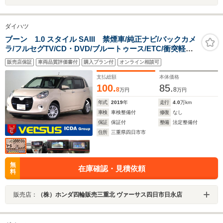
ダイハツ
ブーン 1.0 スタイル SAIII 禁煙車/純正ナビ/バックカメ
ラ/フルセグTV/CD・DVD/ブルートゥース/ETC/衝突軽減
ブレーキ/インテリキー/LEDオートライト/パーキングセン
販売店保証
車両品質評価書付
購入プラン付
オンライン相談可
サー/アイドリングストップ/電動格納ミラー
支払総額
本体価格
100.
85.
8
8
万円
万円
年式
2019
年
走行
4.0
万km
車検
車検整備付
修復
なし
保証
保証付
整備
法定整備付
住所
三重県四日市市
無
在庫確認・見積依頼
料
販売店：
（株）ホンダ四輪販売三重北 ヴァーサス四日市日永店