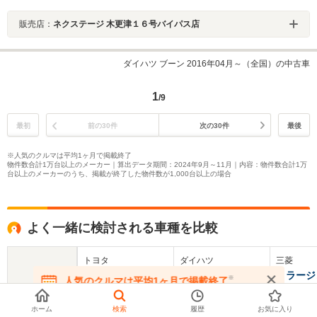
販売店：
ネクステージ 木更津１６号バイパス店
ダイハツ ブーン 2016年04月～（全国）の中古車
1
/9
最初
前の30件
次の30件
最後
※人気のクルマは平均1ヶ月で掲載終了
物件数合計1万台以上のメーカー｜算出データ期間：2024年9月～11月｜内容：物件数合計1万
台以上のメーカーのうち、掲載が終了した物件数が1,000台以上の場合
よく一緒に検討される車種を比較
トヨタ
ダイハツ
三菱
パッソ
ストーリア
ミラージ
※
人気のクルマは平均1ヶ月で掲載終了
在庫が無くなる前にお問い合わせください
基本情報
ホーム
検索
履歴
お気に入り