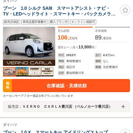
ダイハツ
ブーン 1.0 シルク SAIII スマートアシスト・ナビ・
TV・LEDヘッドライト・スマートキー・バックカメラ・
CD再生・ETC・ドライブレコーダー
販売店保証
車両品質評価書付
購入プラン付
オンライン相談可
支払総額
本体価格
106.
89.
3
9
万円
万円
13,900
通常ローン
月々
円
年式
2022
年
走行
4.0
万km
車検
車検整備付
修復
なし
保証
保証付
整備
法定整備付
住所
愛知県豊川市
無
在庫確認・見積依頼
料
カーセンサーアフター保証がBプランに付いています
販売店：
ＶＥＲＮＯ ＣＡＲＬＡ豊川店 （ベルノカーラ豊川店）
ダイハツ
ブーン 1.0 X スマートキー アイドリングストップ