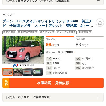
販売店：
ＢＵＤＤＩＣＡ（バディカ） 久留米支社
ダイハツ
ブーン 1.0 スタイル ホワイトリミテッド SAIII 純正ナ
ビ 全周囲カメラ スマートアシスト 禁煙車 2トーン
カラー ドラレコ スマートキー LEDヘッドライ
販売店保証
車両品質評価書付
購入プラン付
オンライン相談可
360°画像付
ト ETC オートマチックハイビーム オートライ
ト オートエアコン Bluetooth再生
支払総額
本体価格
99.
88.
9
9
万円
万円
8,200
通常ローン
月々
円
年式
2020
年
走行
5.2
万km
車検
'27/10
修復
なし
保証
保証付
整備
法定整備付
住所
静岡県駿東郡
無
在庫確認・見積依頼
料
販売店：
ネクステージ 裾野長泉店