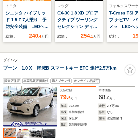
トヨタ
マツダ
フォルクスワー
シエンタ ハイブリッ
CX-30 1.8 XD プロア
T-Cross TS
ド 1.5 Z 7人乗り 予
クティブ ツーリング
ブ ナビTV 
防安全装備 LEDヘッ
セレクション ディー
メラ LEDヘ
ドランプ DAパノラ
ゼルターボ BOSEサ
プ スマー
240
254
1
総額：
.4
万円
総額：
.1
万円
総額：
ミックビュー
ウンド ナビ ETC
ACC レーン
AC100V ドラレコ
CD DVD フルセグ
アシスト オ
ETC
セーフティ 
ダイハツ
ドスポットデ
ョン プッシュ
ブーン 1.0 X 軽減B スマートキー ETC 走行2.5万km
ト ルーフ
ETC2.0
販売店保証
車両品質評価書付
購入プラン付
オンライン相談可
支払総額
本体価格
79.
68.
5
0
万円
万円
年式
2021
年
走行
2.5
万km
車検
車検整備付
修復
なし
保証
保証付
整備
法定整備付
住所
愛知県田原市