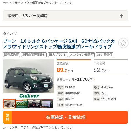
カーセンサーアフター保証がBプランに付いています
販売店：
ガリバー 岡崎店
ダイハツ
ブーン 1.0 シルク Gパッケージ SAII SDナビ/バックカ
メラ/アイドリングストップ/衝突軽減ブレーキ/ドライブレ
コーダー/レーンキープアシスト/純正フロアマット/LEDヘ
販売店保証
車両品質評価書付
購入プラン付
オンライン相談可
360°画像付
ッドライト/ワンセグTV/Bluetooth/プッシュスタート/CD/
横滑り防止装置
支払総額
本体価格
89.
82.
7
2
万円
万円
11,700
通常ローン
月々
円
年式
2018
年
走行
4.4
万km
車検
車検整備付
修復
なし
保証
保証付
整備
法定整備付
住所
愛知県一宮市
無
在庫確認・見積依頼
料
カーセンサーアフター保証がBプランに付いています