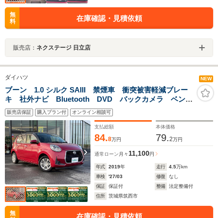
無
在庫確認・見積依頼
料
販売店：
ネクステージ 日立店
ダイハツ
NEW
ブーン 1.0 シルク SAIII 禁煙車 衝突被害軽減ブレー
キ 社外ナビ Bluetooth DVD バックカメラ ベンチ
シート コーナーセンサー前後 LEDヘッドライト オ
販売店保証
購入プラン付
オンライン相談可
ートライト 電動格納ミラー スマートキー
支払総額
本体価格
84.
79.
8
2
万円
万円
11,100
通常ローン
月々
円
年式
2019
年
走行
4.5
万km
車検
'27/03
修復
なし
保証
保証付
整備
法定整備付
住所
茨城県筑西市
無
在庫確認・見積依頼