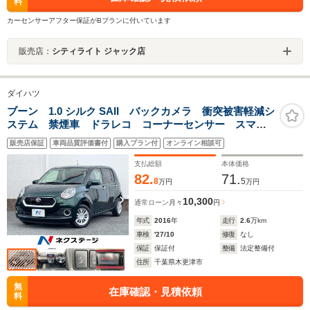
料
カーセンサーアフター保証がBプランに付いています
販売店：
シティライト ジャック店
ダイハツ
ブーン 1.0 シルク SAII バックカメラ 衝突被害軽減シ
ステム 禁煙車 ドラレコ コーナーセンサー スマー
トキー LEDヘッド ビルトインETC オートエアコ
販売店保証
車両品質評価書付
購入プラン付
オンライン相談可
ン Bluetooth CD DVD再生 フルセグ
支払総額
本体価格
82.
71.
8
5
万円
万円
10,300
通常ローン
月々
円
年式
2016
年
走行
2.6
万km
車検
'27/10
修復
なし
保証
保証付
整備
法定整備付
住所
千葉県木更津市
無
在庫確認・見積依頼
料