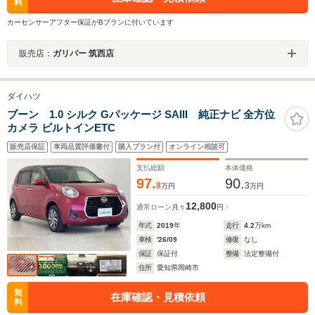
料
カーセンサーアフター保証がBプランに付いています
販売店：
ガリバー 筑西店
ダイハツ
ブーン 1.0 シルク Gパッケージ SAIII 純正ナビ 全方位
カメラ ビルトインETC
販売店保証
車両品質評価書付
購入プラン付
オンライン相談可
支払総額
本体価格
97.
90.
8
3
万円
万円
12,800
通常ローン
月々
円
年式
2019
年
走行
4.2
万km
車検
'26/09
修復
なし
保証
保証付
整備
法定整備付
住所
愛知県岡崎市
無
在庫確認・見積依頼
料