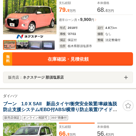
支払総額
本体価格
79.
68.
9
6
万円
万円
9,900
通常ローン
月々
円
年式
2018
年
走行
4.8
万km
車検
'27/11
修復
なし
保証
保証付
整備
法定整備付
住所
栃木県那須塩原市
無
在庫確認・見積依頼
料
販売店：
ネクステージ 那須塩原店
ダイハツ
ブーン 1.0 X SAII 新品タイヤ/衝突安全装置/車線逸脱
防止支援システム/EBD付ABS/横滑り防止装置/アイドリ
ングストップ/エアバッグ 運転席/エアバッグ 助手席/パワ
販売店保証
オンライン相談可
360°画像付
ーウインドウ/キーレスエントリー
支払総額
本体価格
66.
56.
9
4
万円
万円