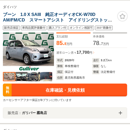
ダイハツ
ブーン 1.0 X SAIII 純正オーディオCK-W70D
AM/FM/CD スマートアシスト アイドリングストッ
プ 前後コーナーセンサー ETC ハロゲンヘッドライ
販売店保証
車両品質評価書付
購入プラン付
オンライン相談可
360°画像付
ト 電格ミラー ドアバイザー フロアマット ISOFIX
支払総額
本体価格
85.
78.
8
7
万円
万円
17,700
通常ローン
月々
円
年式
2020
年
走行
3.2
万km
車検
車検整備付
修復
なし
保証
保証付
整備
法定整備付
住所
鹿児島県霧島市
無
在庫確認・見積依頼
料
カーセンサーアフター保証がBプランに付いています
販売店：
ガリバー 霧島店