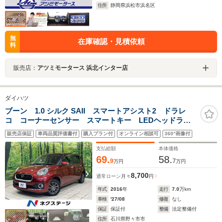
住所
静岡県浜松市浜名区
無
在庫確認・見積依頼
料
販売店：
アツミモータース 浜北インター店
ダイハツ
ブーン 1.0 シルク SAII スマートアシスト2 ドラレ
コ コーナーセンサー スマートキー LEDヘッドライ
ト 2トーンカラー オートエアコン CD LEDフロン
販売店保証
車両品質評価書付
購入プラン付
オンライン相談可
360°画像付
トフォグ
支払総額
本体価格
69.
58.
9
7
万円
万円
8,700
通常ローン
月々
円
年式
2016
年
走行
7.0
万km
車検
'27/08
修復
なし
保証
保証付
整備
法定整備付
住所
石川県野々市市