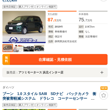
行3万km
販売店保証
購入プラン付
オンライン相談可
支払総額
本体価格
87.
75.
5
7
万円
万円
年式
2019
年
走行
2.9
万km
車検
車検整備付
修復
なし
保証
保証付
整備
法定整備付
住所
静岡県浜松市浜名区
無
在庫確認・見積依頼
料
販売店：
アツミモータース 浜北インター店
ダイハツ
NEW
ブーン 1.0 スタイル SAIII SDナビ バックカメラ 衝
突被害軽減システム ドラレコ コーナーセンサー ス
マートキー LEDヘッド オートハイビーム オートラ
販売店保証
購入プラン付
オンライン相談可
イト オートエアコン Bluetooth CD 地デジ