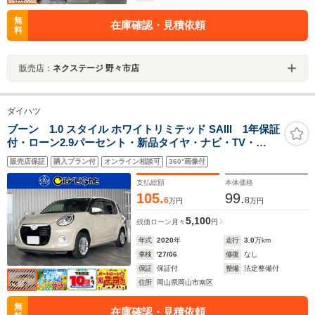
無
在庫確認・見積依頼
料
販売店：
ネクステージ 野々市店
ダイハツ
ブーン 1.0 スタイル ホワイトリミテッド SAIII 1年保証
付・ローン2.9パーセント・新品タイヤ・ナビ・TV・
CD・DVD・Bluetooth・パノラマモニター・スマートア
販売店保証
購入プラン付
オンライン相談可
360°画像付
シスト・アイドリングストップ・クリアランスソナー・
LEDオートライト・フォグ・オートハイビーム・ETC
支払総額
本体価格
105.
99.
6
8
万円
万円
5,100
残価ローン
月々
円
年式
2020
年
走行
3.0
万km
車検
'27/06
修復
なし
保証
保証付
整備
法定整備付
住所
岡山県岡山市南区
無
在庫確認・見積依頼