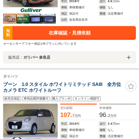
年式
2018
年
走行
4.6
万km
車検
車検整備付
修復
なし
保証
保証付
整備
法定整備付
住所
奈良県奈良市
無
在庫確認・見積依頼
料
カーセンサーアフター保証がBプランに付いています
販売店：
ガリバー 奈良店
ダイハツ
ブーン 1.0 スタイル ホワイトリミテッド SAIII 全方位
カメラ ETC ホワイトルーフ
販売店保証
車両品質評価書付
購入プラン付
オンライン相談可
支払総額
本体価格
107.
96.
7
2
万円
万円
年式
2019
年
走行
3.4
万km
車検
車検整備付
修復
なし
保証
保証付
整備
法定整備付