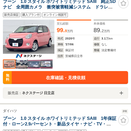
ブーン 1.0 スタイル ホワイトリミテッド SAIII 純正SD
ナビ 全周囲カメラ 衝突被害軽減システム ドラレ
コ コーナーセンサー スマートキー LEDヘッド
販売店保証
購入プラン付
オンライン相談可
ETC 純正14インチアルミ オートハイビーム オート
ライト オートエアコン
支払総額
本体価格
99.
89.
9
2
万円
万円
年式
2020
年
走行
3.1
万km
車検
'27/06
修復
なし
保証
保証付
整備
法定整備付
住所
茨城県日立市
無
在庫確認・見積依頼
料
販売店：
ネクステージ 日立店
ダイハツ
PR
ブーン 1.0 スタイル ホワイトリミテッド SAIII 1年保証
付・ローン2.9パーセント・新品タイヤ・ナビ・TV・
CD・DVD・Bluetooth・パノラマモニター・スマートア