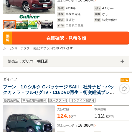
通常ローン
月々
円
年式
2016
年
走行
4.1
万km
車検
車検整備無
修復
なし
保証
保証付
整備
法定整備付
住所
三重県三重郡
無
在庫確認・見積依頼
料
カーセンサーアフター保証がBプランに付いています
販売店：
ガリバー 朝日店
ダイハツ
NEW
ブーン 1.0 シルク Gパッケージ SAIII 社外ナビ・バッ
クカメラ・フルセグTV・CD/DVD再生・衝突軽減ブレー
キ・LEDヘッドライト・スマートキー・純正AW・
販売店保証
車両品質評価書付
購入プラン付
オンライン相談可
Bluetooth・ETC・ドライブレコーダー
支払総額
本体価格
124.
112.
9
8
万円
万円
16,300
通常ローン
月々
円