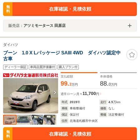
無
在庫確認・見積依頼
料
販売店：
アツミモータース 田原店
ダイハツ
ブーン 1.0 X Lパッケージ SAIII 4WD ダイハツ認定中
古車
ディーラー保証
車両品質評価書付
購入プラン付
支払総額
本体価格
99.
88.
3
0
万円
万円
11,700
通常ローン
月々
円
年式
2019
年
走行
4.5
万km
車検
車検整備付
修復
なし
保証
保証付
整備
法定整備付
住所
北海道札幌市中央区
無
在庫確認・見積依頼
料