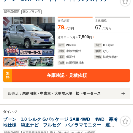
販売店保証
購入プラン付
支払総額
本体価格
79.
67.
7
5
万円
万円
7,500
通常ローン
月々
円
年式
2020
年
走行
0.6
万km
車検
車検整備付
修復
なし
保証
保証付
整備
法定整備付
住所
静岡県掛川市
無
在庫確認・見積依頼
料
販売店：
未使用車・中古車・大型展示場 松下モータース
ダイハツ
ブーン 1.0 シルク Gパッケージ SAIII 4WD 4WD 寒冷
地仕様 純正ナビ フルセグ パノラマモニター 運転
席シートヒーター ナビ連動ドラレコ エンスタ 衝突
販売店保証
車両品質評価書付
購入プラン付
オンライン相談可