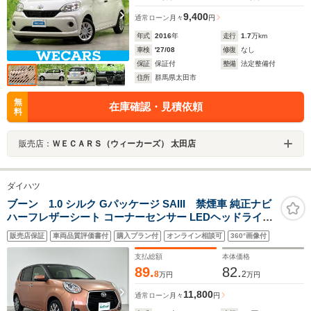
9,400
通常ローン
月々
円
年式
2016
年
走行
1.7
万km
車検
'27/08
修復
なし
保証
保証付
整備
法定整備付
住所
群馬県太田市
無
在庫確認・見積依頼
料
販売店：
ＷＥＣＡＲＳ（ウィーカーズ） 太田店
ダイハツ
ブーン 1.0 シルク Gパッケージ SAIII 禁煙車 純正ナビ
ハーフレザーシート コーナーセンサー LEDヘッドライト
純正ドラレコ 衝突被害軽減装置 横滑り防止装置 車線逸脱
販売店保証
車両品質評価書付
購入プラン付
オンライン相談可
360°画像付
警報 オートハイビーム フォグランプ 純正15インチアルミ
ホイール
支払総額
本体価格
89.
82.
8
2
万円
万円
11,800
通常ローン
月々
円