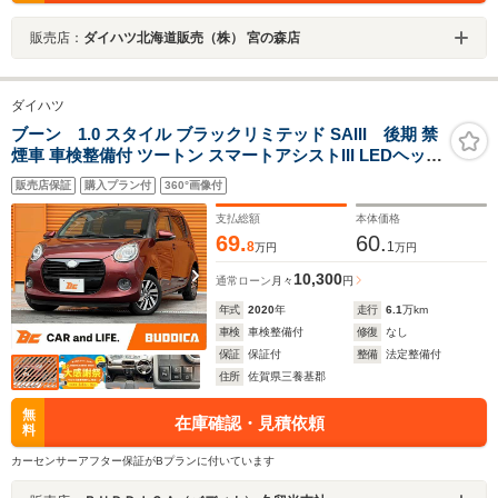
販売店：
ダイハツ北海道販売（株） 宮の森店
ダイハツ
ブーン 1.0 スタイル ブラックリミテッド SAIII 後期 禁
煙車 車検整備付 ツートン スマートアシストIII LEDヘッド
ランプ 純正AW オートハイビーム 車線逸脱 コーナーセン
販売店保証
購入プラン付
360°画像付
サー 横滑り防止 アイドリングストップ 電動格納ミラー
ウィンカーミラー Pガラス
支払総額
本体価格
69.
60.
8
1
万円
万円
10,300
通常ローン
月々
円
年式
2020
年
走行
6.1
万km
車検
車検整備付
修復
なし
保証
保証付
整備
法定整備付
住所
佐賀県三養基郡
無
在庫確認・見積依頼
料
カーセンサーアフター保証がBプランに付いています