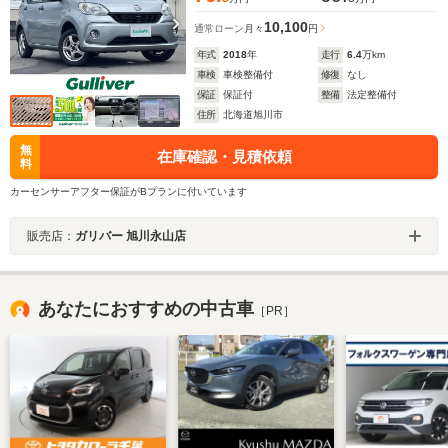
10,100
通常ローン
月々
円
年式
2018
年
走行
6.4
万km
車検
車検整備付
修復
なし
保証
保証付
整備
法定整備付
住所
北海道旭川市
無
在庫確認・見積依頼
料
カーセンサーアフター保証がBプランに付いています
販売店：
ガリバー 旭川永山店
あなたにおすすめの中古車
［PR］