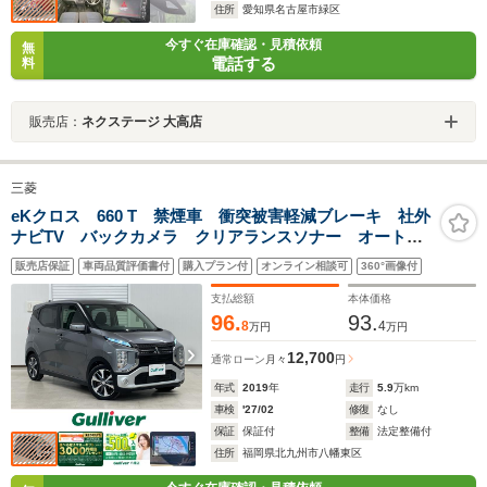
住所
愛知県名古屋市緑区
今すぐ在庫確認・見積依頼
無
電話する
料
販売店：
ネクステージ 大高店
三菱
eKクロス 660 T 禁煙車 衝突被害軽減ブレーキ 社外
ナビTV バックカメラ クリアランスソナー オートエ
アコン 前席シートヒーター ETC インテリジェント
販売店保証
車両品質評価書付
購入プラン付
オンライン相談可
360°画像付
キー プッシュエンジンスタート 15インチアルミ ド
ライブレコーダー
支払総額
本体価格
96.
93.
8
4
万円
万円
12,700
通常ローン
月々
円
年式
2019
年
走行
5.9
万km
車検
'27/02
修復
なし
保証
保証付
整備
法定整備付
住所
福岡県北九州市八幡東区