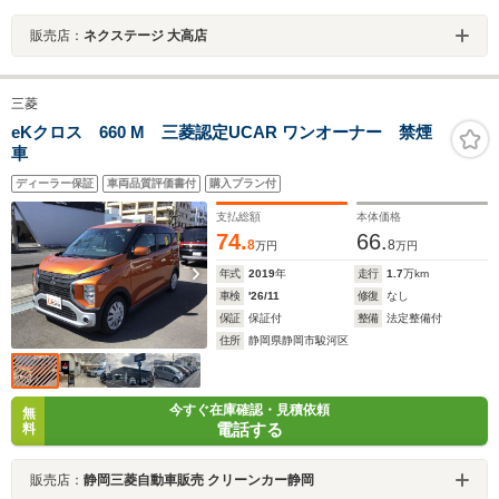
販売店：
ネクステージ 大高店
三菱
eKクロス 660 M 三菱認定UCAR ワンオーナー 禁煙
車
ディーラー保証
車両品質評価書付
購入プラン付
支払総額
本体価格
74.
66.
8
8
万円
万円
年式
2019
年
走行
1.7
万km
車検
'26/11
修復
なし
保証
保証付
整備
法定整備付
住所
静岡県静岡市駿河区
今すぐ在庫確認・見積依頼
無
電話する
料
販売店：
静岡三菱自動車販売 クリーンカー静岡