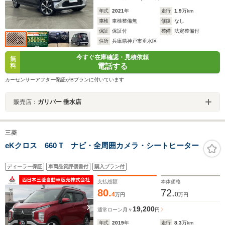
年式
2021
年
走行
1.9
万km
車検
車検整備無
修復
なし
保証
保証付
整備
法定整備付
住所
兵庫県神戸市垂水区
今すぐ在庫確認・見積依頼
無
電話する
料
カーセンサーアフター保証がBプランに付いています
販売店：
ガリバー 垂水店
三菱
eKクロス 660 T ナビ・全周囲カメラ・シートヒーター
ディーラー保証
車両品質評価書付
購入プラン付
支払総額
本体価格
80.
72.
4
0
万円
万円
19,200
通常ローン
月々
円
年式
2019
年
走行
8.3
万km