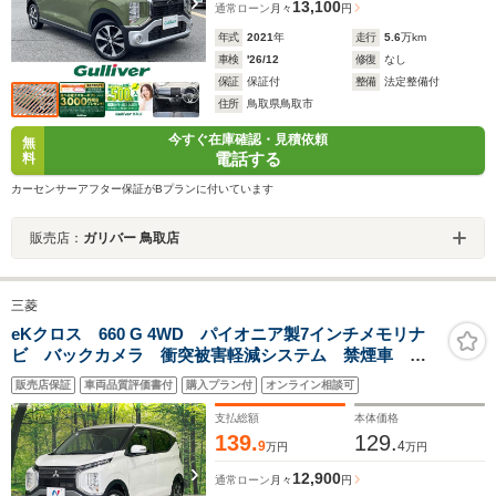
13,100
通常ローン
月々
円
年式
2021
年
走行
5.6
万km
車検
'26/12
修復
なし
保証
保証付
整備
法定整備付
住所
鳥取県鳥取市
今すぐ在庫確認・見積依頼
無
電話する
料
カーセンサーアフター保証がBプランに付いています
販売店：
ガリバー 鳥取店
三菱
eKクロス 660 G 4WD パイオニア製7インチメモリナ
ビ バックカメラ 衝突被害軽減システム 禁煙車 コ
ーナーセンサー スマートキー LEDヘッド ETC 純
販売店保証
車両品質評価書付
購入プラン付
オンライン相談可
正15インチアルミ オートハイビーム オートライト
オートエアコン
支払総額
本体価格
139.
129.
9
4
万円
万円
12,900
通常ローン
月々
円