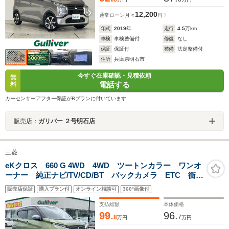
12,200
通常ローン
月々
円
年式
2019
年
走行
4.5
万km
車検
車検整備付
修復
なし
保証
保証付
整備
法定整備付
住所
兵庫県明石市
今すぐ在庫確認・見積依頼
無
電話する
料
カーセンサーアフター保証がBプランに付いています
販売店：
ガリバー ２号明石店
三菱
eKクロス 660 G 4WD 4WD ツートンカラー ワンオ
ーナー 純正ナビ/TV/CD/BT バックカメラ ETC 衝突
軽減ブレーキ レーンアシスト シートヒーター LED
販売店保証
購入プラン付
オンライン相談可
360°画像付
ライト フォグライト プッシュスタート 純正15AW
支払総額
本体価格
99.
96.
8
7
万円
万円