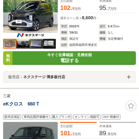
ト オートエアコン
支払総額
本体価格
102.
95.
9
7
万円
万円
8,600
通常ローン
月々
円
年式
2022
年
走行
3.0
万km
車検
'26/11
修復
なし
保証
保証付
整備
法定整備付
住所
福岡県福岡市博多区
今すぐ在庫確認・見積依頼
無
電話する
料
販売店：
ネクステージ 博多板付店
三菱
eKクロス 660 T
販売店保証
車両品質評価書付
購入プラン付
オンライン相談可
360°画像付
支払総額
本体価格
101.
89.
3
9
万円
万円