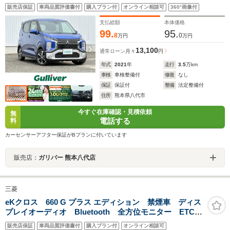
生/Bluetooth/追従クルーズコントロール/LEDオートライ
販売店保証
車両品質評価書付
購入プラン付
オンライン相談可
360°画像付
ト/オートハイビーム/シートヒーター/ドラレコ/ETC/純正
15AW/禁煙車
支払総額
本体価格
99.
95.
8
0
万円
万円
13,100
通常ローン
月々
円
年式
2021
年
走行
3.5
万km
車検
車検整備付
修復
なし
保証
保証付
整備
法定整備付
住所
熊本県八代市
今すぐ在庫確認・見積依頼
無
電話する
料
カーセンサーアフター保証がBプランに付いています
販売店：
ガリバー 熊本八代店
三菱
eKクロス 660 G プラス エディション 禁煙車 ディス
プレイオーディオ Bluetooth 全方位モニター ETC
衝突被害軽減ブレーキ クリアランスソナー LEDヘッ
販売店保証
車両品質評価書付
購入プラン付
オンライン相談可