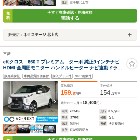
住所
岩手県北上市
今すぐ在庫確認・見積依頼
無
電話する
料
販売店：
ネクステージ 北上店
三菱
eKクロス 660 T プレミアム ターボ 純正9インチナビ
HDMI 全周囲モニター ハンドルヒーター ナビ連動ドラレ
コ レーダークルーズコントロール シートヒーター オート
販売店保証
車両品質評価書付
購入プラン付
360°画像付
ハイビーム パドルシフト 障害物センサー フォグランプ
ETC2.0 横滑り防止
支払総額
本体価格
159.
154.
8
3
万円
万円
18,400
通常ローン
月々
円
年式
2024
年
走行
0.5
万km
車検
'27/02
修復
なし
保証
保証付
整備
法定整備付
住所
宮城県岩沼市
今すぐ在庫確認・見積依頼