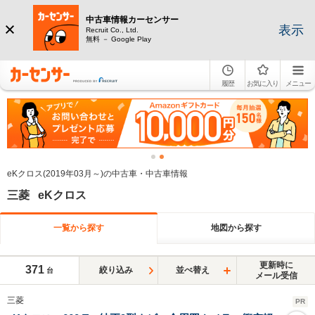
中古車情報カーセンサー
表示
Recruit Co., Ltd.
無料 － Google Play
履歴
お気に入り
メニュー
eKクロス(2019年03月～)の中古車・中古車情報
三菱 eKクロス
一覧から探す
地図から探す
更新時に
371
絞り込み
並べ替え
台
メール受信
三菱
PR