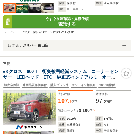
保証
保証付
整備
法定整備付
住所
富山県富山市
今すぐ在庫確認・見積依頼
無
電話する
料
カーセンサーアフター保証がBプランに付いています
販売店：
ガリバー 富山店
三菱
eKクロス 660 T 衝突被害軽減システム コーナーセン
サー LEDヘッド ETC 純正15インチアルミ オート
エアコン Bluetooth CD DVD再生 フルセグ
販売店保証
車両品質評価書付
購入プラン付
オンライン相談可
360°画像付
支払総額
本体価格
107.
97.
9
2
万円
万円
9,100
通常ローン
月々
円
年式
2019
年
走行
3.6
万km
車検
車検整備付
修復
なし
保証
保証付
整備
法定整備付