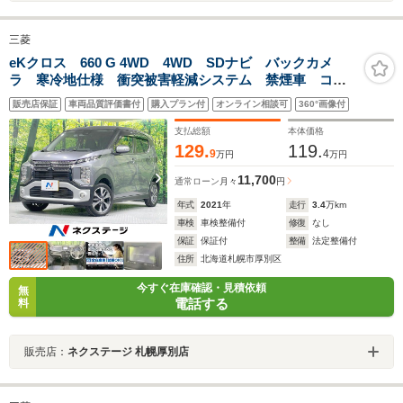
三菱
eKクロス 660 G 4WD 4WD SDナビ バックカメ
ラ 寒冷地仕様 衝突被害軽減システム 禁煙車 コー
ナーセンサー スマートキー LEDヘッド 純正15イン
販売店保証
車両品質評価書付
購入プラン付
オンライン相談可
360°画像付
チアルミ オートライト オートエアコン CD 地デジ
支払総額
本体価格
129.
119.
9
4
万円
万円
11,700
通常ローン
月々
円
年式
2021
年
走行
3.4
万km
車検
車検整備付
修復
なし
保証
保証付
整備
法定整備付
住所
北海道札幌市厚別区
今すぐ在庫確認・見積依頼
無
電話する
料
販売店：
ネクステージ 札幌厚別店