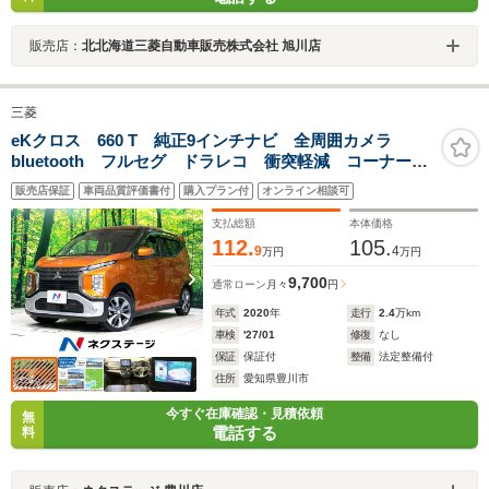
販売店：
北北海道三菱自動車販売株式会社 旭川店
三菱
eKクロス 660 T 純正9インチナビ 全周囲カメラ
bluetooth フルセグ ドラレコ 衝突軽減 コーナーセ
ンサー シートエアコン LEDヘッド オートライト
販売店保証
車両品質評価書付
購入プラン付
オンライン相談可
オートエアコン スマートキー 15インチアルミホイー
ル
支払総額
本体価格
112.
105.
9
4
万円
万円
9,700
通常ローン
月々
円
年式
2020
年
走行
2.4
万km
車検
'27/01
修復
なし
保証
保証付
整備
法定整備付
住所
愛知県豊川市
今すぐ在庫確認・見積依頼
無
電話する
料