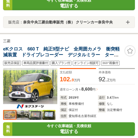
今すぐ在庫確認・見積依頼
無
電話する
料
販売店：
奈良中央三菱自動車販売（株） クリーンカー奈良中央
三菱
eKクロス 660 T 純正9型ナビ 全周囲カメラ 衝突軽
減装置 ドライブレコーダー デジタルミラー ター
ボ LEDヘッドライト オートエアコン スマートキ
販売店保証
車両品質評価書付
購入プラン付
オンライン相談可
360°画像付
ー Bluetooth再生 フルセグ
支払総額
本体価格
102.
92.
9
2
万円
万円
8,600
通常ローン
月々
円
年式
2019
年
走行
3.4
万km
車検
車検整備付
修復
なし
保証
保証付
整備
法定整備付
住所
愛知県名古屋市緑区
今すぐ在庫確認・見積依頼
無
電話する
料