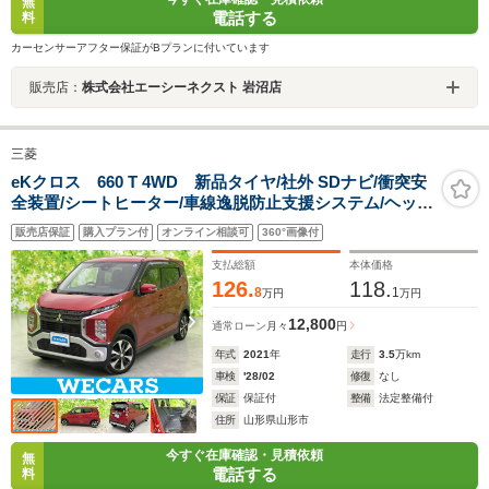
無
電話する
料
カーセンサーアフター保証がBプランに付いています
販売店：
株式会社エーシーネクスト 岩沼店
三菱
eKクロス 660 T 4WD 新品タイヤ/社外 SDナビ/衝突安
全装置/シートヒーター/車線逸脱防止支援システム/ヘッド
ランプ LED/ETC/EBD付ABS/横滑り防止装置/アイドリン
販売店保証
購入プラン付
オンライン相談可
360°画像付
グストップ/バックモニター
支払総額
本体価格
126.
118.
8
1
万円
万円
12,800
通常ローン
月々
円
年式
2021
年
走行
3.5
万km
車検
'28/02
修復
なし
保証
保証付
整備
法定整備付
住所
山形県山形市
今すぐ在庫確認・見積依頼
無
電話する
料