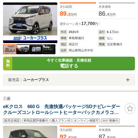
ドライト シートヒーター スマートキー 純正15イン
チアルミ
支払総額
本体価格
89.
86.
8
4
万円
万円
17,700
通常ローン
月々
円
年式
2021
年
走行
6.1
万km
車検
車検整備付
修復
なし
保証
保証付
整備
法定整備付
住所
岡山県岡山市中区
今すぐ在庫確認・見積依頼
無
電話する
料
販売店：
ユーカープラス
三菱
eKクロス 660 G 先進快適パッケージSDナビレーダー
クルーズコントロールシートヒーターバックカメラコー
ナーセンサー純正アルミホイールLEDヘッドライトオー
販売店保証
車両品質評価書付
購入プラン付
オンライン相談可
360°画像付
トライトETC衝突軽減システムワンセグCDBluetoothス
テアリングスイッチ
支払総額
本体価格
92.
87.
8
8
万円
万円