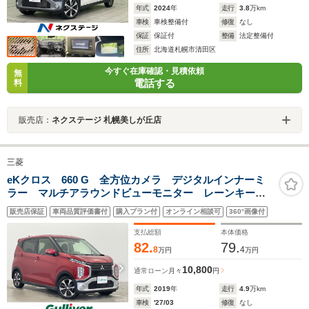
年式
2024
年
走行
3.8
万km
車検
車検整備付
修復
なし
保証
保証付
整備
法定整備付
住所
北海道札幌市清田区
今すぐ在庫確認・見積依頼
無
電話する
料
販売店：
ネクステージ 札幌美しが丘店
三菱
eKクロス 660 G 全方位カメラ デジタルインナーミ
ラー マルチアラウンドビューモニター レーンキープ
アシスト 衝突軽減パーキングセンサー ドライブレコ
販売店保証
車両品質評価書付
購入プラン付
オンライン相談可
360°画像付
ーダー LEDヘッドライト オートライト シートヒー
ター
支払総額
本体価格
82.
79.
8
4
万円
万円
10,800
通常ローン
月々
円
年式
2019
年
走行
4.9
万km
車検
'27/03
修復
なし