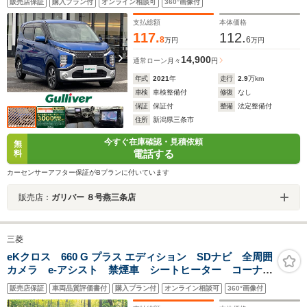
販売店保証
購入プラン付
オンライン相談可
360°画像付
前席シートヒーター/LEDヘッドライト
支払総額
本体価格
117.
112.
8
6
万円
万円
14,900
通常ローン
月々
円
年式
2021
年
走行
2.9
万km
車検
車検整備付
修復
なし
保証
保証付
整備
法定整備付
住所
新潟県三条市
今すぐ在庫確認・見積依頼
無
電話する
料
カーセンサーアフター保証がBプランに付いています
販売店：
ガリバー ８号燕三条店
三菱
eKクロス 660 G プラス エディション SDナビ 全周囲
カメラ e-アシスト 禁煙車 シートヒーター コーナー
センサー スマートキー LEDヘッド 純正15インチア
販売店保証
車両品質評価書付
購入プラン付
オンライン相談可
360°画像付
ルミ オートハイビーム 車線逸脱警報 オートライ