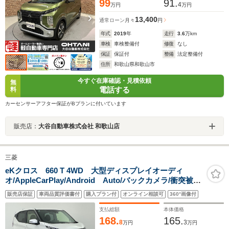
99
91.
4
万円
万円
13,400
通常ローン
月々
円
年式
2019
年
走行
3.6
万km
車検
車検整備付
修復
なし
保証
保証付
整備
法定整備付
住所
和歌山県和歌山市
今すぐ在庫確認・見積依頼
無
電話する
料
カーセンサーアフター保証がBプランに付いています
販売店：
大谷自動車株式会社 和歌山店
三菱
eKクロス 660 T 4WD 大型ディスプレイオーディ
オ/AppleCarPlay/Android Auto/バックカメラ/衝突被害
軽減ブレーキ/レーンキープアシスト/コーナーセンサー/シ
販売店保証
車両品質評価書付
購入プラン付
オンライン相談可
360°画像付
ートヒーター/ハンドルヒーター/パドルシフト/スマートキ
ー/LEDライト/禁煙車
支払総額
本体価格
168.
165.
8
3
万円
万円