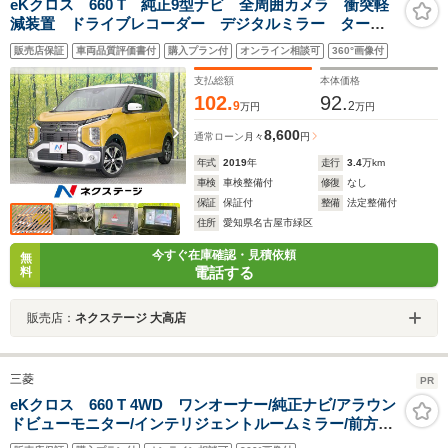
eKクロス 660 T 純正9型ナビ 全周囲カメラ 衝突軽
減装置 ドライブレコーダー デジタルミラー ター
ボ LEDヘッドライト オートエアコン スマートキ
販売店保証
車両品質評価書付
購入プラン付
オンライン相談可
360°画像付
ー Bluetooth再生 フルセグ
支払総額
本体価格
102.
92.
9
2
万円
万円
8,600
通常ローン
月々
円
年式
2019
年
走行
3.4
万km
車検
車検整備付
修復
なし
保証
保証付
整備
法定整備付
住所
愛知県名古屋市緑区
今すぐ在庫確認・見積依頼
無
電話する
料
販売店：
ネクステージ 大高店
三菱
PR
eKクロス 660 T 4WD ワンオーナー/純正ナビ/アラウン
ドビューモニター/インテリジェントルームミラー/前方ド
ライブレコーダー/社外アルミ付き冬タイヤ積載/ETC2.0/