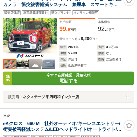
カメラ 衝突被害軽減システム 禁煙車 スマートキ
ー LEDヘッド ETC 純正15インチアルミ オートラ
販売店保証
車両品質評価書付
購入プラン付
オンライン相談可
イト オートエアコン Bluetooth CD DVD再生 フ
ルセグ
支払総額
本体価格
99.
92.
9
5
万円
万円
8,200
通常ローン
月々
円
年式
2021
年
走行
3.3
万km
車検
'27/03
修復
なし
保証
保証付
整備
法定整備付
住所
山梨県甲斐市
今すぐ在庫確認・見積依頼
無
電話する
料
販売店：
ネクステージ 甲府昭和インター店
三菱
eKクロス 660 M 社外オーディオ/キーレスエントリー/
衝突被害軽減システム/LEDヘッドライト/オートライト/フ
ロントフォグランプ/社外アルミホイール/ヘッドライトレ