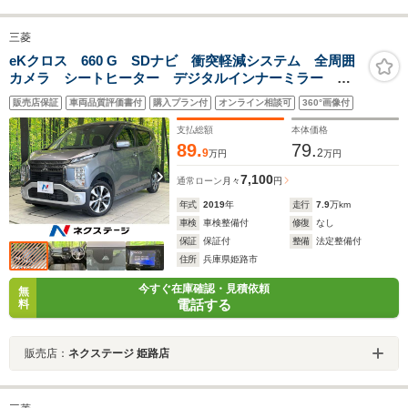
三菱
eKクロス 660 G SDナビ 衝突軽減システム 全周囲
カメラ シートヒーター デジタルインナーミラー オ
ートライト LEDヘッドライト シートヒーター フル
販売店保証
車両品質評価書付
購入プラン付
オンライン相談可
360°画像付
セグTV アイドリングストップ ETC
支払総額
本体価格
89.
79.
9
2
万円
万円
7,100
通常ローン
月々
円
年式
2019
年
走行
7.9
万km
車検
車検整備付
修復
なし
保証
保証付
整備
法定整備付
住所
兵庫県姫路市
今すぐ在庫確認・見積依頼
無
電話する
料
販売店：
ネクステージ 姫路店