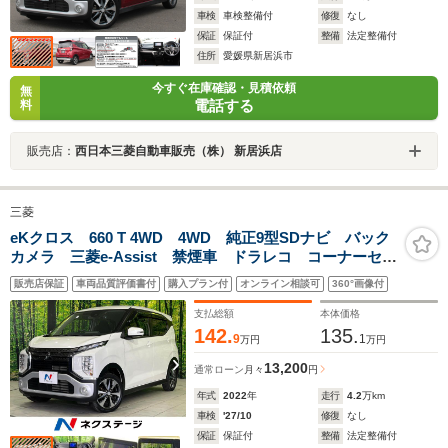
車検
車検整備付
修復
なし
保証
保証付
整備
法定整備付
住所
愛媛県新居浜市
今すぐ在庫確認・見積依頼
無
電話する
料
販売店：
西日本三菱自動車販売（株） 新居浜店
三菱
eKクロス 660 T 4WD 4WD 純正9型SDナビ バック
カメラ 三菱e-Assist 禁煙車 ドラレコ コーナーセン
サー スマートキー LEDヘッド ETC2.0 純正15イン
販売店保証
車両品質評価書付
購入プラン付
オンライン相談可
360°画像付
チアルミ オートライト オートエアコン
支払総額
本体価格
142.
135.
9
1
万円
万円
13,200
通常ローン
月々
円
年式
2022
年
走行
4.2
万km
車検
'27/10
修復
なし
保証
保証付
整備
法定整備付