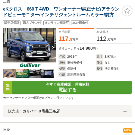
三菱
eKクロス 660 T 4WD ワンオーナー/純正ナビ/アラウン
ドビューモニター/インテリジェントルームミラー/前方ド
ライブレコーダー/社外アルミ付き冬タイヤ積載/ETC2.0/
販売店保証
購入プラン付
オンライン相談可
360°画像付
前席シートヒーター/LEDヘッドライト
支払総額
本体価格
117.
112.
8
6
万円
万円
14,900
通常ローン
月々
円
年式
2021
年
走行
2.9
万km
車検
車検整備付
修復
なし
保証
保証付
整備
法定整備付
住所
新潟県三条市
今すぐ在庫確認・見積依頼
無
電話する
料
カーセンサーアフター保証がBプランに付いています
販売店：
ガリバー ８号燕三条店
三菱
NEW