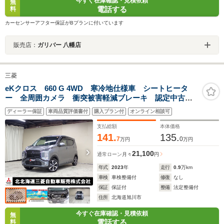
今すぐ在庫確認・見積依頼
無
電話する
料
カーセンサーアフター保証がBプランに付いています
販売店：
ガリバー 八幡店
三菱
eKクロス 660 G 4WD 寒冷地仕様車 シートヒータ
ー 全周囲カメラ 衝突被害軽減ブレーキ 認定中古車
保障付き 低 走 行 ! !
ディーラー保証
車両品質評価書付
購入プラン付
オンライン相談可
支払総額
本体価格
141.
135.
7
0
万円
万円
21,100
通常ローン
月々
円
年式
2023
年
走行
0.9
万km
車検
車検整備付
修復
なし
保証
保証付
整備
法定整備付
住所
北海道旭川市
今すぐ在庫確認・見積依頼
無
電話する
料