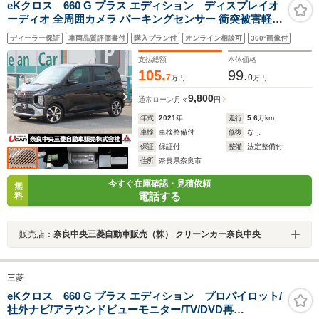
eKクロス 660 G プラス エディション ディスプレイオ
ーディオ 全周囲カメラ パーキングセンサー 衝突被害軽減
ブレーキ 誤発進抑制機能 ヒルディセントコントロール オ
ディーラー保証
車両品質評価書付
購入プラン付
オンライン相談可
360°画像付
ートマチックハイビーム スマートキー CD/DVD再生 シー
トヒーター LEDヘッドライト
支払総額
本体価格
105.
99.
7
0
万円
万円
9,800
通常ローン
月々
円
年式
2021
年
走行
5.6
万km
車検
車検整備付
修復
なし
保証
保証付
整備
法定整備付
住所
奈良県奈良市
今すぐ在庫確認・見積依頼
無
電話する
料
販売店：
奈良中央三菱自動車販売（株） クリーンカー奈良中央
三菱
eKクロス 660 G プラス エディション プロパイロット/
社外ナビ/アラウンドビューモニター/TV/DVD再