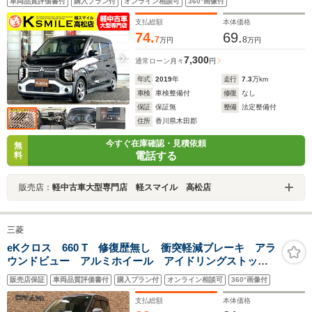
車両品質評価書付
購入プラン付
オンライン相談可
360°画像付
ベライザー/ベンチシート/電動格納ミラー
支払総額
本体価格
74.
69.
7
8
万円
万円
7,300
通常ローン
月々
円
年式
2019
年
走行
7.3
万km
車検
車検整備付
修復
なし
保証
保証無
整備
法定整備付
住所
香川県木田郡
今すぐ在庫確認・見積依頼
無
電話する
料
販売店：
軽中古車大型専門店 軽スマイル 高松店
三菱
eKクロス 660 T 修復歴無し 衝突軽減ブレーキ アラ
ウンドビュー アルミホイール アイドリングストッ
プ ターボ キーフリー オートエアコン LEDヘッド
販売店保証
車両品質評価書付
購入プラン付
オンライン相談可
360°画像付
ライト
支払総額
本体価格