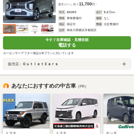
11,700
通常ローン
月々
円
年式
2019
年
走行
5.2
万km
車検
車検整備付
修復
なし
保証
保証付
整備
法定整備付
住所
神奈川県横浜市都筑区
今すぐ在庫確認・見積依頼
電話する
カーセンサーアフター保証がBプランに付いています
販売店：
ＯｕｔｌｅｔＣａｒｓ
あなたにおすすめの中古車
［PR］
トヨタ
トヨタ
ホンダ