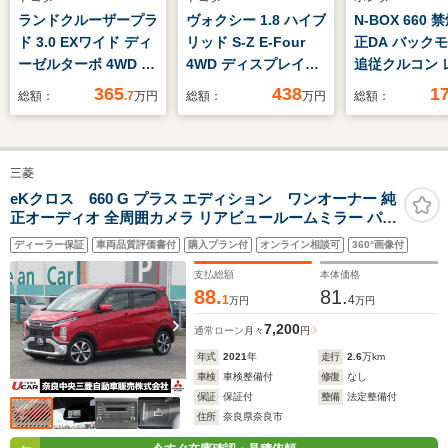
ランドクルーザープラ
ヴォクシー 1.8 ハイブ
N-BOX 660 
ド 3.0 EXワイド ディ
リッド S-Z E-Four
正DA バック
ーゼルターボ 4WD テ
4WD ディスプレイオ
追従クルコン 
ールランプ 後席シー
ーディオプラス バッ
キープ 衝突軽
365
438
1
総額：
.7
万円
総額：
万円
総額：
トカバー クラシック
クカメラ 両側電動ス
り防止 オート
ウッドステアリング
ライドドア ETC ドラ
ーム ビルトイ
FLEXオリジナルフロ
イブレコーダー シー
前方ドラレコ 
三菱
アーマット 社外リフ
トヒーター レーンキ
ーセンサー 両
トアップメッキ部マッ
ープアシスト 横滑り
スラ 社外フロ
eKクロス 660 G プラス エディション ワンオーナー 純
正オーディオ 全周囲カメラ リアビュールームミラー パー
トブラック塗装
防止装置
ト 14インチ
キングセンサー 衝突被害軽減ブレーキ 誤発進抑制機能 ヒ
AMS15インチホイー
イール
ディーラー保証
車両品質評価書付
購入プラン付
オンライン相談可
360°画像付
ルディセントコントロール オートマチックハイビーム ス
ル ETC 前席
マートキー シートヒーター
支払総額
本体価格
RECAROシート
88.
81.
1
4
万円
万円
7,200
通常ローン
月々
円
年式
2021
年
走行
2.6
万km
車検
車検整備付
修復
なし
保証
保証付
整備
法定整備付
住所
奈良県奈良市