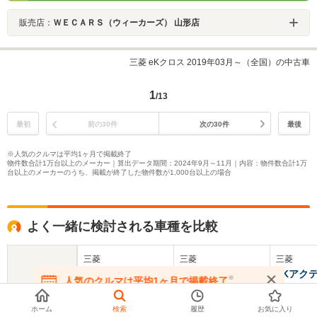
販売店：
ＷＥＣＡＲＳ（ウィーカーズ） 山形店
三菱 eKクロス 2019年03月～（全国）の中古車
1
/13
最初
前の30件
次の30件
最後
※人気のクルマは平均1ヶ月で掲載終了
物件数合計1万台以上のメーカー｜算出データ期間：2024年9月～11月｜内容：物件数合計1万
台以上のメーカーのうち、掲載が終了した物件数が1,000台以上の場合
よく一緒に検討される車種を比較
三菱
三菱
三菱
eKクロススペース
eKクロスEV
eKアク
※
人気のクルマは平均1ヶ月で掲載終了
在庫が無くなる前にお問い合わせください
基本情報
ホーム
検索
履歴
お気に入り