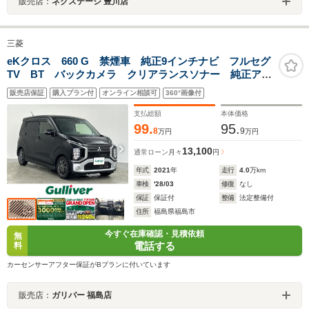
販売店：
ネクステージ 豊川店
三菱
eKクロス 660 G 禁煙車 純正9インチナビ フルセグ
TV BT バックカメラ クリアランスソナー 純正アル
ミ付きサマータイヤ積込 オートハイビーム ステアリ
販売店保証
購入プラン付
オンライン相談可
360°画像付
ングリモコン LEDライト ダウンヒルアシスト スマ
ートキー
支払総額
本体価格
99.
95.
8
9
万円
万円
13,100
通常ローン
月々
円
年式
2021
年
走行
4.0
万km
車検
'28/03
修復
なし
保証
保証付
整備
法定整備付
住所
福島県福島市
今すぐ在庫確認・見積依頼
無
電話する
料
カーセンサーアフター保証がBプランに付いています
販売店：
ガリバー 福島店