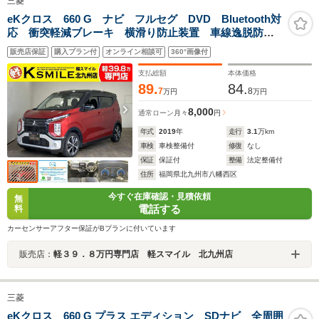
三菱
eKクロス 660 G ナビ フルセグ DVD Bluetooth対
応 衝突軽減ブレーキ 横滑り防止装置 車線逸脱防止
装置 障害物センサー 前席シートヒーター 純正アル
販売店保証
購入プラン付
オンライン相談可
360°画像付
ミホイール LEDヘッドライト スマートキー
支払総額
本体価格
89.
84.
7
8
万円
万円
8,000
通常ローン
月々
円
年式
2019
年
走行
3.1
万km
車検
車検整備付
修復
なし
保証
保証付
整備
法定整備付
住所
福岡県北九州市八幡西区
今すぐ在庫確認・見積依頼
無
電話する
料
カーセンサーアフター保証がBプランに付いています
販売店：
軽３９．８万円専門店 軽スマイル 北九州店
三菱
eKクロス 660 G プラス エディション SDナビ 全周囲