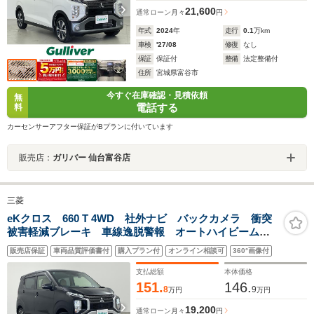
21,600
通常ローン
月々
円
年式
2024
年
走行
0.1
万km
車検
'27/08
修復
なし
保証
保証付
整備
法定整備付
住所
宮城県富谷市
今すぐ在庫確認・見積依頼
無
電話する
料
カーセンサーアフター保証がBプランに付いています
販売店：
ガリバー 仙台富谷店
三菱
eKクロス 660 T 4WD 社外ナビ バックカメラ 衝突
被害軽減ブレーキ 車線逸脱警報 オートハイビーム
前後クリアランスソナー 先行車発進告知 レザー調シ
販売店保証
車両品質評価書付
購入プラン付
オンライン相談可
360°画像付
ートカバー 前席シートヒーター 前後ドラレコ 純正
15インチAW
支払総額
本体価格
151.
146.
8
9
万円
万円
19,200
通常ローン
月々
円