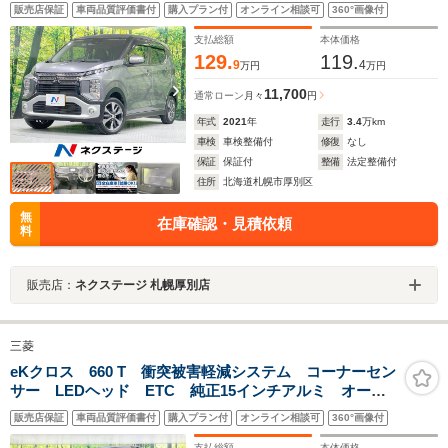
ナーセンサー スマートキー LEDヘッド 純正15イン
販売店保証
車両品質評価書付
購入プラン付
オンライン相談可
360°画像付
チアルミ オートライト オートエアコン CD 地デジ
支払総額
本体価格
129.
119.
9
4
万円
万円
11,700
通常ローン
月々
円
年式
2021
年
走行
3.4
万km
車検
車検整備付
修復
なし
保証
保証付
整備
法定整備付
住所
北海道札幌市厚別区
無
在庫確認・見積依頼
料
販売店：
ネクステージ 札幌厚別店
三菱
eKクロス 660 T 衝突被害軽減システム コーナーセン
サー LEDヘッド ETC 純正15インチアルミ オート
エアコン Bluetooth CD DVD再生 フルセグ
販売店保証
車両品質評価書付
購入プラン付
オンライン相談可
360°画像付
支払総額
本体価格