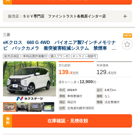
料
販売店：
ＳＵＶ専門店 ファイントラスト各務原インター店
三菱
NEW
eKクロス 660 G 4WD パイオニア製7インチメモリナ
ビ バックカメラ 衝突被害軽減システム 禁煙車 コ
ーナーセンサー スマートキー LEDヘッド ETC 純
販売店保証
車両品質評価書付
購入プラン付
オンライン相談可
正15インチアルミ オートハイビーム オートライト
オートエアコン
支払総額
本体価格
139.
129.
9
4
万円
万円
12,900
通常ローン
月々
円
年式
2024
年
走行
3.8
万km
車検
車検整備付
修復
なし
保証
保証付
整備
法定整備付
住所
北海道札幌市清田区
無
在庫確認・見積依頼
料