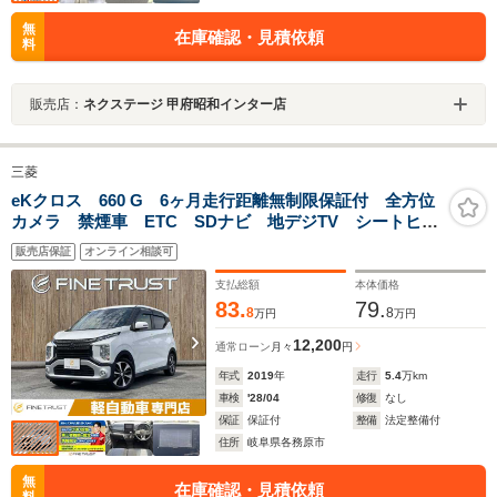
無
在庫確認・見積依頼
料
販売店：
ネクステージ 甲府昭和インター店
三菱
eKクロス 660 G 6ヶ月走行距離無制限保証付 全方位
カメラ 禁煙車 ETC SDナビ 地デジTV シートヒー
ター 衝突軽減ブレーキ クリアランスソナー
販売店保証
オンライン相談可
Bluetooth対応 純正15インチアルミホイール スマート
キー LEDヘッドライト
支払総額
本体価格
83.
79.
8
8
万円
万円
12,200
通常ローン
月々
円
年式
2019
年
走行
5.4
万km
車検
'28/04
修復
なし
保証
保証付
整備
法定整備付
住所
岐阜県各務原市
無
在庫確認・見積依頼