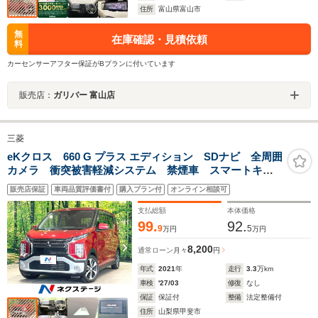
住所
富山県富山市
無
在庫確認・見積依頼
料
カーセンサーアフター保証がBプランに付いています
販売店：
ガリバー 富山店
三菱
eKクロス 660 G プラス エディション SDナビ 全周囲
カメラ 衝突被害軽減システム 禁煙車 スマートキ
ー LEDヘッド ETC 純正15インチアルミ オートラ
販売店保証
車両品質評価書付
購入プラン付
オンライン相談可
イト オートエアコン Bluetooth CD DVD再生 フ
ルセグ
支払総額
本体価格
99.
92.
9
5
万円
万円
8,200
通常ローン
月々
円
年式
2021
年
走行
3.3
万km
車検
'27/03
修復
なし
保証
保証付
整備
法定整備付
住所
山梨県甲斐市