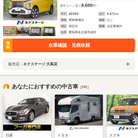
8,600
通常ローン
月々
円
年式
2019
年
走行
3.4
万km
車検
車検整備付
修復
なし
保証
保証付
整備
法定整備付
住所
愛知県名古屋市緑区
無
在庫確認・見積依頼
料
販売店：
ネクステージ 大高店
あなたにおすすめの中古車
［PR］
日産
トヨタ
スズキ