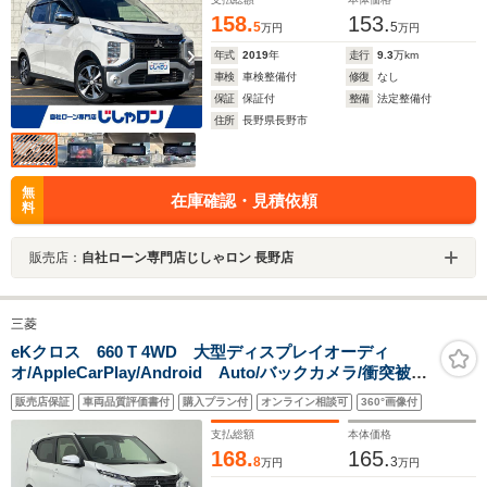
158.
153.
5
5
万円
万円
年式
2019
年
走行
9.3
万km
車検
車検整備付
修復
なし
保証
保証付
整備
法定整備付
住所
長野県長野市
無
在庫確認・見積依頼
料
販売店：
自社ローン専門店じしゃロン 長野店
三菱
eKクロス 660 T 4WD 大型ディスプレイオーディ
オ/AppleCarPlay/Android Auto/バックカメラ/衝突被害
軽減ブレーキ/レーンキープアシスト/コーナーセンサー/シ
販売店保証
車両品質評価書付
購入プラン付
オンライン相談可
360°画像付
ートヒーター/ハンドルヒーター/パドルシフト/スマートキ
ー/LEDライト/禁煙車
支払総額
本体価格
168.
165.
8
3
万円
万円