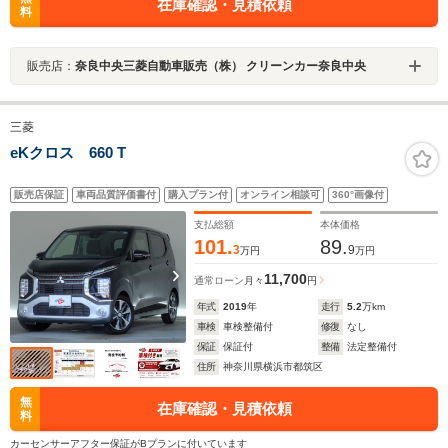
在庫確認・見積依頼
料
販売店：
奈良中央三菱自動車販売（株） クリーンカー奈良中央
三菱
eKクロス 660 T
販売店保証
車両品質評価書付
購入プラン付
オンライン相談可
360°画像付
支払総額
本体価格
101.
89.
3
9
万円
万円
11,700
通常ローン
月々
円
年式
2019
年
走行
5.2
万km
車検
車検整備付
修復
なし
保証
保証付
整備
法定整備付
住所
神奈川県横浜市都筑区
無
在庫確認・見積依頼
料
カーセンサーアフター保証がBプランに付いています