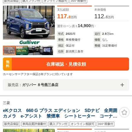
販売店保証
購入プラン付
オンライン相談可
360°画像付
前席シートヒーター/LEDヘッドライト
支払総額
本体価格
117.
112.
8
6
万円
万円
14,900
通常ローン
月々
円
年式
2021
年
走行
2.9
万km
車検
車検整備付
修復
なし
保証
保証付
整備
法定整備付
住所
新潟県三条市
無
在庫確認・見積依頼
料
カーセンサーアフター保証がBプランに付いています
販売店：
ガリバー ８号燕三条店
三菱
eKクロス 660 G プラス エディション SDナビ 全周囲
カメラ e-アシスト 禁煙車 シートヒーター コーナー
センサー スマートキー LEDヘッド 純正15インチア
販売店保証
車両品質評価書付
購入プラン付
オンライン相談可
360°画像付
ルミ オートハイビーム 車線逸脱警報 オートライ