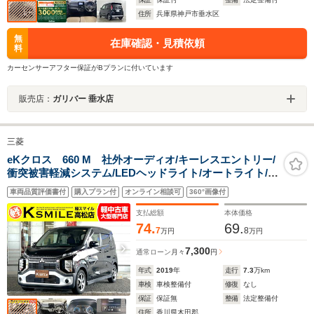
住所
兵庫県神戸市垂水区
無
在庫確認・見積依頼
料
カーセンサーアフター保証がBプランに付いています
販売店：
ガリバー 垂水店
三菱
eKクロス 660 M 社外オーディオ/キーレスエントリー/
衝突被害軽減システム/LEDヘッドライト/オートライト/フ
ロントフォグランプ/社外アルミホイール/ヘッドライトレ
車両品質評価書付
購入プラン付
オンライン相談可
360°画像付
ベライザー/ベンチシート/電動格納ミラー
支払総額
本体価格
74.
69.
7
8
万円
万円
7,300
通常ローン
月々
円
年式
2019
年
走行
7.3
万km
車検
車検整備付
修復
なし
保証
保証無
整備
法定整備付
住所
香川県木田郡