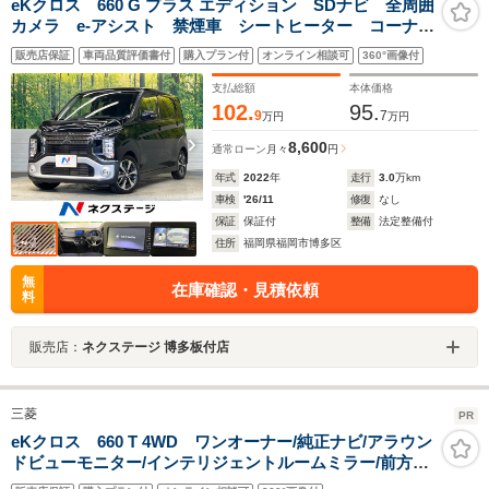
eKクロス 660 G プラス エディション SDナビ 全周囲
カメラ e-アシスト 禁煙車 シートヒーター コーナー
センサー スマートキー LEDヘッド 純正15インチア
販売店保証
車両品質評価書付
購入プラン付
オンライン相談可
360°画像付
ルミ オートハイビーム 車線逸脱警報 オートライ
ト オートエアコン
支払総額
本体価格
102.
95.
9
7
万円
万円
8,600
通常ローン
月々
円
年式
2022
年
走行
3.0
万km
車検
'26/11
修復
なし
保証
保証付
整備
法定整備付
住所
福岡県福岡市博多区
無
在庫確認・見積依頼
料
販売店：
ネクステージ 博多板付店
三菱
PR
eKクロス 660 T 4WD ワンオーナー/純正ナビ/アラウン
ドビューモニター/インテリジェントルームミラー/前方ド
ライブレコーダー/社外アルミ付き冬タイヤ積載/ETC2.0/