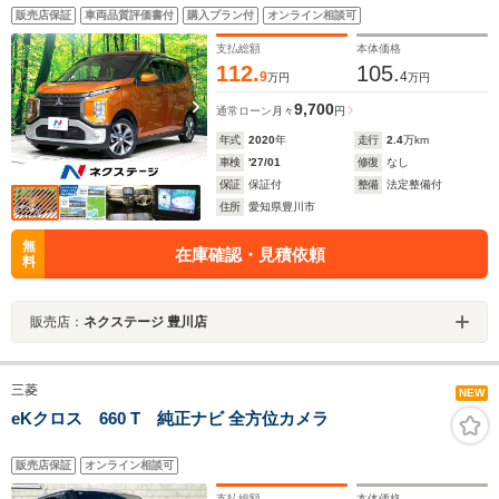
ンサー シートエアコン LEDヘッド オートライト
販売店保証
車両品質評価書付
購入プラン付
オンライン相談可
オートエアコン スマートキー 15インチアルミホイー
ル
支払総額
本体価格
112.
105.
9
4
万円
万円
9,700
通常ローン
月々
円
年式
2020
年
走行
2.4
万km
車検
'27/01
修復
なし
保証
保証付
整備
法定整備付
住所
愛知県豊川市
無
在庫確認・見積依頼
料
販売店：
ネクステージ 豊川店
三菱
NEW
eKクロス 660 T 純正ナビ 全方位カメラ
販売店保証
オンライン相談可
支払総額
本体価格