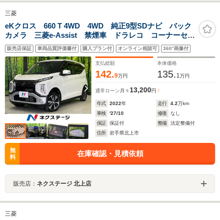
三菱
eKクロス 660 T 4WD 4WD 純正9型SDナビ バック
カメラ 三菱e-Assist 禁煙車 ドラレコ コーナーセン
サー スマートキー LEDヘッド ETC2.0 純正15イン
販売店保証
車両品質評価書付
購入プラン付
オンライン相談可
360°画像付
チアルミ オートライト オートエアコン
支払総額
本体価格
142.
135.
9
1
万円
万円
13,200
通常ローン
月々
円
年式
2022
年
走行
4.2
万km
車検
'27/10
修復
なし
保証
保証付
整備
法定整備付
住所
岩手県北上市
無
在庫確認・見積依頼
料
販売店：
ネクステージ 北上店
三菱