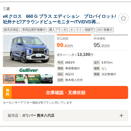
三菱
eKクロス 660 G プラス エディション プロパイロット/
社外ナビ/アラウンドビューモニター/TV/DVD再
生/Bluetooth/追従クルーズコントロール/LEDオートライ
販売店保証
車両品質評価書付
購入プラン付
オンライン相談可
360°画像付
ト/オートハイビーム/シートヒーター/ドラレコ/ETC/純正
15AW/禁煙車
支払総額
本体価格
99.
95.
8
0
万円
万円
13,100
通常ローン
月々
円
年式
2021
年
走行
3.5
万km
車検
車検整備付
修復
なし
保証
保証付
整備
法定整備付
住所
熊本県八代市
無
在庫確認・見積依頼
料
カーセンサーアフター保証がBプランに付いています
販売店：
ガリバー 熊本八代店