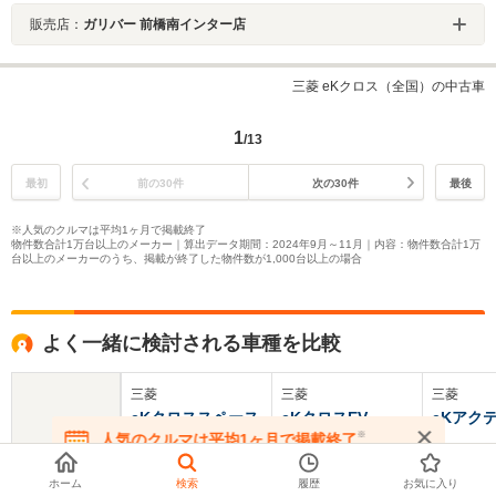
販売店：
ガリバー 前橋南インター店
三菱 eKクロス（全国）の中古車
1
/13
最初
前の30件
次の30件
最後
※人気のクルマは平均1ヶ月で掲載終了
物件数合計1万台以上のメーカー｜算出データ期間：2024年9月～11月｜内容：物件数合計1万
台以上のメーカーのうち、掲載が終了した物件数が1,000台以上の場合
よく一緒に検討される車種を比較
三菱
三菱
三菱
eKクロススペース
eKクロスEV
eKアク
※
人気のクルマは平均1ヶ月で掲載終了
基本情報
在庫が無くなる前にお問い合わせください
ホーム
検索
履歴
お気に入り