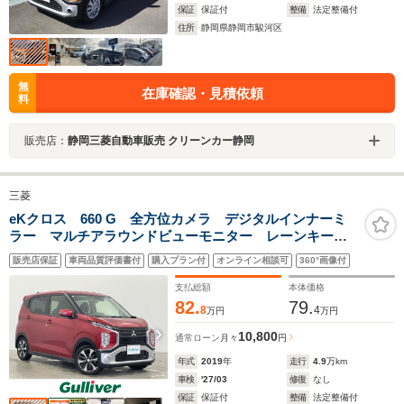
保証
保証付
整備
法定整備付
住所
静岡県静岡市駿河区
無
在庫確認・見積依頼
料
販売店：
静岡三菱自動車販売 クリーンカー静岡
三菱
eKクロス 660 G 全方位カメラ デジタルインナーミ
ラー マルチアラウンドビューモニター レーンキープ
アシスト 衝突軽減パーキングセンサー ドライブレコ
販売店保証
車両品質評価書付
購入プラン付
オンライン相談可
360°画像付
ーダー LEDヘッドライト オートライト シートヒー
ター
支払総額
本体価格
82.
79.
8
4
万円
万円
10,800
通常ローン
月々
円
年式
2019
年
走行
4.9
万km
車検
'27/03
修復
なし
保証
保証付
整備
法定整備付