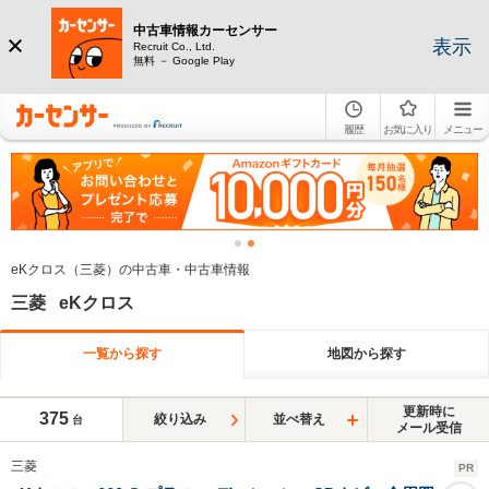
中古車情報カーセンサー
表示
Recruit Co., Ltd.
無料 － Google Play
履歴
お気に入り
メニュー
eKクロス（三菱）の中古車・中古車情報
三菱 eKクロス
一覧から探す
地図から探す
更新時に
375
絞り込み
並べ替え
台
メール受信
三菱
PR