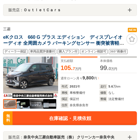
販売店：
ＯｕｔｌｅｔＣａｒｓ
三菱
NEW
eKクロス 660 G プラス エディション ディスプレイオ
ーディオ 全周囲カメラ パーキングセンサー 衝突被害軽減
ブレーキ 誤発進抑制機能 ヒルディセントコントロール オ
ディーラー保証
車両品質評価書付
購入プラン付
オンライン相談可
360°画像付
ートマチックハイビーム スマートキー CD/DVD再生 シー
トヒーター LEDヘッドライト
支払総額
本体価格
105.
99.
7
0
万円
万円
9,800
通常ローン
月々
円
年式
2021
年
走行
5.6
万km
車検
車検整備付
修復
なし
保証
保証付
整備
法定整備付
住所
奈良県奈良市
無
在庫確認・見積依頼
料
販売店：
奈良中央三菱自動車販売（株） クリーンカー奈良中央