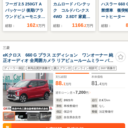
フーガ 2.5 250GT A
カムロード バンテッ
ハスラー 660 
パッケージ 後期/アラ
ク コルドバンクス
禁煙車 衝突
ウンドビューモニタ
4WD 2.8DT 家庭用
ートヒーター 
ー/18インチAW/イン
エアコン FFヒータ
ビ オートエ
162
1166
総額：
.5
万円
総額：
.2
万円
総額：
テリジェントクルー
ー マックスファン
スマートキ
ズ/エマージェンシー
ソーラーパネル トリ
Bluetooth
ブレーキ/クリアラン
プルサブ 走行充電
ングストッ
三菱
スソナー/LEDヘッド
外部充電 1500Wイ
15AW 横
ライト/電動シート/フ
ンバーター DC冷蔵
ダウンヒルア
eKクロス 660 G プラス エディション ワンオーナー 純
正オーディオ 全周囲カメラ リアビュールームミラー パー
ルセグTV/HDDマルチ
庫 キャンピングカー
電動格納ミラ
キングセンサー 衝突被害軽減ブレーキ 誤発進抑制機能 ヒ
ナビ/バックカメ
クションコン
ディーラー保証
車両品質評価書付
購入プラン付
オンライン相談可
360°画像付
ルディセントコントロール オートマチックハイビーム ス
ラ/Bluetoothオーデ
マートキー シートヒーター
支払総額
本体価格
ィオ
88.
81.
1
4
万円
万円
7,200
通常ローン
月々
円
年式
2021
年
走行
2.6
万km
車検
車検整備付
修復
なし
保証
保証付
整備
法定整備付
住所
奈良県奈良市
無