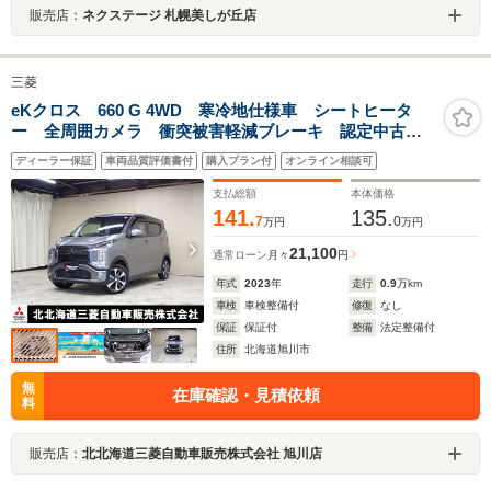
販売店：
ネクステージ 札幌美しが丘店
三菱
eKクロス 660 G 4WD 寒冷地仕様車 シートヒータ
ー 全周囲カメラ 衝突被害軽減ブレーキ 認定中古車
保障付き 低 走 行 ! !
ディーラー保証
車両品質評価書付
購入プラン付
オンライン相談可
支払総額
本体価格
141.
135.
7
0
万円
万円
21,100
通常ローン
月々
円
年式
2023
年
走行
0.9
万km
車検
車検整備付
修復
なし
保証
保証付
整備
法定整備付
住所
北海道旭川市
無
在庫確認・見積依頼
料
販売店：
北北海道三菱自動車販売株式会社 旭川店