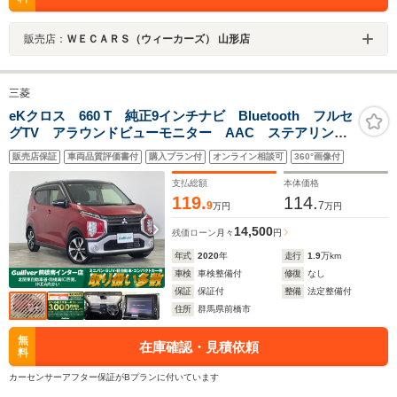
販売店：
ＷＥＣＡＲＳ（ウィーカーズ） 山形店
三菱
eKクロス 660 T 純正9インチナビ Bluetooth フルセ
グTV アラウンドビューモニター AAC ステアリング
リモコン ハンズフリースライドドア開閉 オートライ
販売店保証
車両品質評価書付
購入プラン付
オンライン相談可
360°画像付
ト 14インチアルミホイール ドラレコ 禁煙車
支払総額
本体価格
119.
114.
9
7
万円
万円
14,500
残価ローン
月々
円
年式
2020
年
走行
1.9
万km
車検
車検整備付
修復
なし
保証
保証付
整備
法定整備付
住所
群馬県前橋市
無
在庫確認・見積依頼
料
カーセンサーアフター保証がBプランに付いています