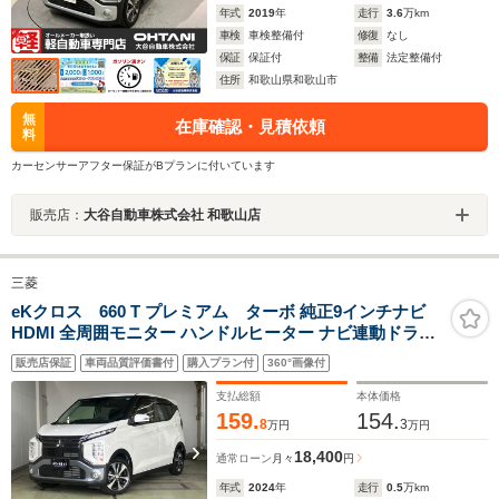
年式
2019
年
走行
3.6
万km
車検
車検整備付
修復
なし
保証
保証付
整備
法定整備付
住所
和歌山県和歌山市
無
在庫確認・見積依頼
料
カーセンサーアフター保証がBプランに付いています
販売店：
大谷自動車株式会社 和歌山店
三菱
eKクロス 660 T プレミアム ターボ 純正9インチナビ
HDMI 全周囲モニター ハンドルヒーター ナビ連動ドラレ
コ レーダークルーズコントロール シートヒーター オート
販売店保証
車両品質評価書付
購入プラン付
360°画像付
ハイビーム パドルシフト 障害物センサー フォグランプ
ETC2.0 横滑り防止
支払総額
本体価格
159.
154.
8
3
万円
万円
18,400
通常ローン
月々
円
年式
2024
年
走行
0.5
万km