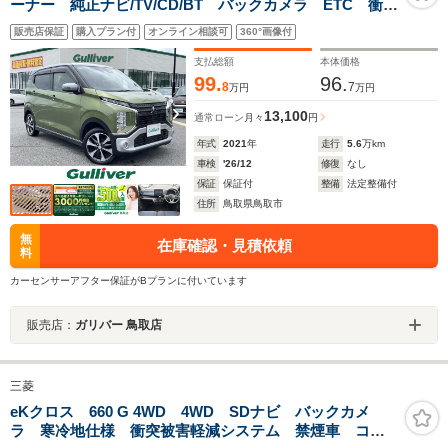
ーナー 純正ナビ/TV/CD/BT バックカメラ ETC 衝突
軽減ブレーキ レーンアシスト シートヒーター LED
販売店保証
購入プラン付
オンライン相談可
360°画像付
ライト フォグライト プッシュスタート 純正15AW
支払総額
本体価格
99.
96.
8
7
万円
万円
13,100
通常ローン
月々
円
年式
2021
年
走行
5.6
万km
車検
'26/12
修復
なし
保証
保証付
整備
法定整備付
住所
鳥取県鳥取市
無
在庫確認・見積依頼
料
カーセンサーアフター保証がBプランに付いています
販売店：
ガリバー 鳥取店
三菱
eKクロス 660 G 4WD 4WD SDナビ バックカメ
ラ 寒冷地仕様 衝突被害軽減システム 禁煙車 コー