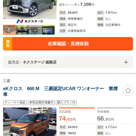
7,100
通常ローン
月々
円
年式
2019
年
走行
7.9
万km
車検
車検整備付
修復
なし
保証
保証付
整備
法定整備付
住所
兵庫県姫路市
無
在庫確認・見積依頼
料
販売店：
ネクステージ 姫路店
三菱
eKクロス 660 M 三菱認定UCAR ワンオーナー 禁煙
車
ディーラー保証
車両品質評価書付
購入プラン付
支払総額
本体価格
74.
66.
8
8
万円
万円
年式
2019
年
走行
1.7
万km
車検
'26/11
修復
なし