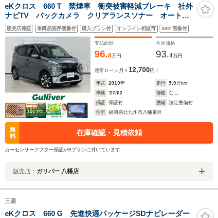
eKクロス 660 T 禁煙車 衝突被害軽減ブレーキ 社外
ナビTV バックカメラ クリアランスソナー オートエ
アコン 前席シートヒーター ETC インテリジェント
販売店保証
車両品質評価書付
購入プラン付
オンライン相談可
360°画像付
キー プッシュエンジンスタート 15インチアルミ ド
ライブレコーダー
支払総額
本体価格
96.
93.
8
4
万円
万円
12,700
通常ローン
月々
円
年式
2019
年
走行
5.9
万km
車検
'27/02
修復
なし
保証
保証付
整備
法定整備付
住所
福岡県北九州市八幡東区
無
在庫確認・見積依頼
料
カーセンサーアフター保証がBプランに付いています
販売店：
ガリバー 八幡店
三菱
eKクロス 660 G 先進快適パッケージSDナビレーダー