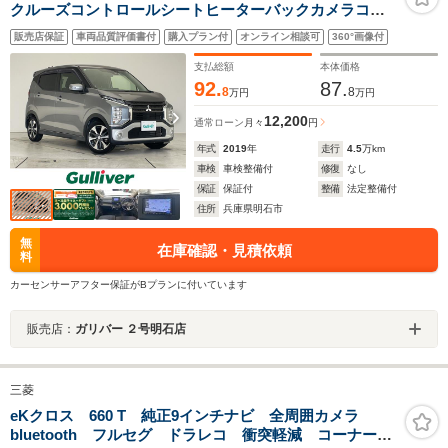
クルーズコントロールシートヒーターバックカメラコー
ナーセンサー純正アルミホイールLEDヘッドライトオー
販売店保証
車両品質評価書付
購入プラン付
オンライン相談可
360°画像付
トライトETC衝突軽減システムワンセグCDBluetoothス
テアリングスイッチ
支払総額
本体価格
92.
87.
8
8
万円
万円
12,200
通常ローン
月々
円
年式
2019
年
走行
4.5
万km
車検
車検整備付
修復
なし
保証
保証付
整備
法定整備付
住所
兵庫県明石市
無
在庫確認・見積依頼
料
カーセンサーアフター保証がBプランに付いています
販売店：
ガリバー ２号明石店
三菱
eKクロス 660 T 純正9インチナビ 全周囲カメラ
bluetooth フルセグ ドラレコ 衝突軽減 コーナーセ