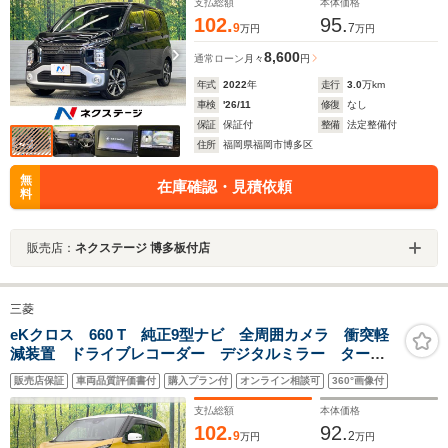
ト オートエアコン
支払総額
本体価格
102.
95.
9
7
万円
万円
8,600
通常ローン
月々
円
年式
2022
年
走行
3.0
万km
車検
'26/11
修復
なし
保証
保証付
整備
法定整備付
住所
福岡県福岡市博多区
無
在庫確認・見積依頼
料
販売店：
ネクステージ 博多板付店
三菱
eKクロス 660 T 純正9型ナビ 全周囲カメラ 衝突軽
減装置 ドライブレコーダー デジタルミラー ター
ボ LEDヘッドライト オートエアコン スマートキ
販売店保証
車両品質評価書付
購入プラン付
オンライン相談可
360°画像付
ー Bluetooth再生 フルセグ
支払総額
本体価格
102.
92.
9
2
万円
万円