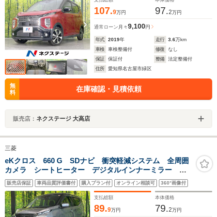
107.
97.
9
2
万円
万円
9,100
通常ローン
月々
円
年式
2019
年
走行
3.6
万km
車検
車検整備付
修復
なし
保証
保証付
整備
法定整備付
住所
愛知県名古屋市緑区
無
在庫確認・見積依頼
料
販売店：
ネクステージ 大高店
三菱
eKクロス 660 G SDナビ 衝突軽減システム 全周囲
カメラ シートヒーター デジタルインナーミラー オ
ートライト LEDヘッドライト シートヒーター フル
販売店保証
車両品質評価書付
購入プラン付
オンライン相談可
360°画像付
セグTV アイドリングストップ ETC
支払総額
本体価格
89.
79.
9
2
万円
万円