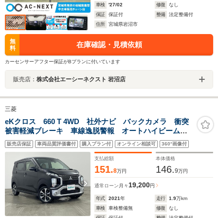
車検
'27/02
修復
なし
保証
保証付
整備
法定整備付
住所
宮城県岩沼市
無
在庫確認・見積依頼
料
カーセンサーアフター保証がBプランに付いています
販売店：
株式会社エーシーネクスト 岩沼店
三菱
eKクロス 660 T 4WD 社外ナビ バックカメラ 衝突
被害軽減ブレーキ 車線逸脱警報 オートハイビーム
前後クリアランスソナー 先行車発進告知 レザー調シ
販売店保証
車両品質評価書付
購入プラン付
オンライン相談可
360°画像付
ートカバー 前席シートヒーター 前後ドラレコ 純正
15インチAW
支払総額
本体価格
151.
146.
8
9
万円
万円
19,200
通常ローン
月々
円
年式
2021
年
走行
1.9
万km
車検
車検整備無
修復
なし
保証
保証付
整備
法定整備付