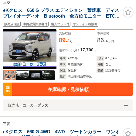
三菱
eKクロス 660 G プラス エディション 禁煙車 ディス
プレイオーディオ Bluetooth 全方位モニター ETC
衝突被害軽減ブレーキ クリアランスソナー LEDヘッ
販売店保証
車両品質評価書付
購入プラン付
オンライン相談可
ドライト シートヒーター スマートキー 純正15イン
チアルミ
支払総額
本体価格
89.
86.
8
4
万円
万円
17,700
通常ローン
月々
円
年式
2021
年
走行
6.1
万km
車検
車検整備付
修復
なし
保証
保証付
整備
法定整備付
住所
岡山県岡山市中区
無
在庫確認・見積依頼
料
販売店：
ユーカープラス
三菱
eKクロス 660 G 4WD 4WD ツートンカラー ワンオ