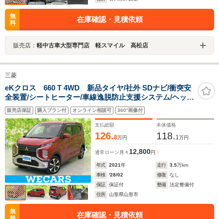
無
在庫確認・見積依頼
料
販売店：
軽中古車大型専門店 軽スマイル 高松店
三菱
eKクロス 660 T 4WD 新品タイヤ/社外 SDナビ/衝突安
全装置/シートヒーター/車線逸脱防止支援システム/ヘッド
ランプ LED/ETC/EBD付ABS/横滑り防止装置/アイドリン
販売店保証
購入プラン付
オンライン相談可
360°画像付
グストップ/バックモニター
支払総額
本体価格
126.
118.
8
1
万円
万円
12,800
通常ローン
月々
円
年式
2021
年
走行
3.5
万km
車検
'28/02
修復
なし
保証
保証付
整備
法定整備付
住所
山形県山形市
無
在庫確認・見積依頼
料