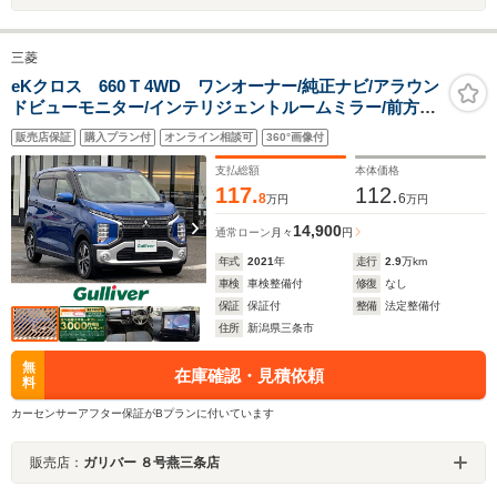
三菱
eKクロス 660 T 4WD ワンオーナー/純正ナビ/アラウン
ドビューモニター/インテリジェントルームミラー/前方ド
ライブレコーダー/社外アルミ付き冬タイヤ積載/ETC2.0/
販売店保証
購入プラン付
オンライン相談可
360°画像付
前席シートヒーター/LEDヘッドライト
支払総額
本体価格
117.
112.
8
6
万円
万円
14,900
通常ローン
月々
円
年式
2021
年
走行
2.9
万km
車検
車検整備付
修復
なし
保証
保証付
整備
法定整備付
住所
新潟県三条市
無
在庫確認・見積依頼
料
カーセンサーアフター保証がBプランに付いています
販売店：
ガリバー ８号燕三条店