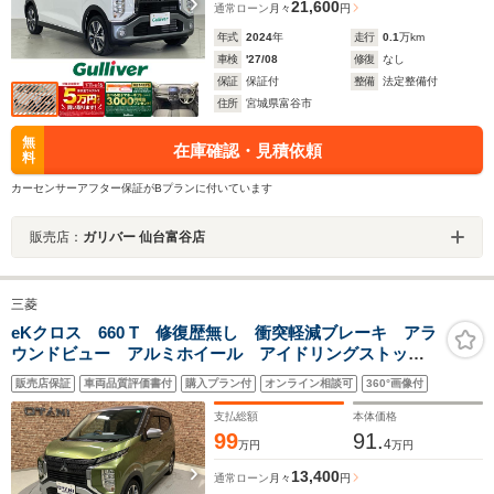
21,600
通常ローン
月々
円
年式
2024
年
走行
0.1
万km
車検
'27/08
修復
なし
保証
保証付
整備
法定整備付
住所
宮城県富谷市
無
在庫確認・見積依頼
料
カーセンサーアフター保証がBプランに付いています
販売店：
ガリバー 仙台富谷店
三菱
eKクロス 660 T 修復歴無し 衝突軽減ブレーキ アラ
ウンドビュー アルミホイール アイドリングストッ
プ ターボ キーフリー オートエアコン LEDヘッド
販売店保証
車両品質評価書付
購入プラン付
オンライン相談可
360°画像付
ライト
支払総額
本体価格
99
91.
4
万円
万円
13,400
通常ローン
月々
円