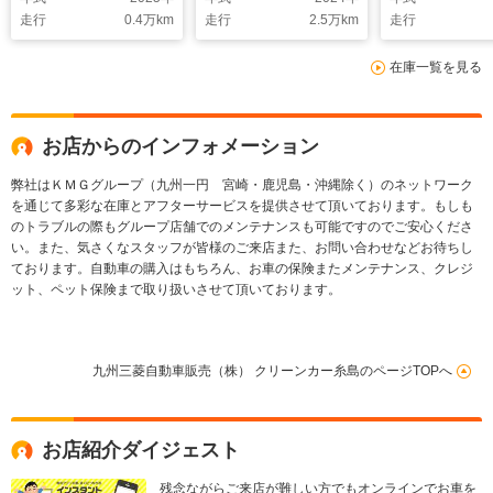
タート オートエアコ
走行
0.4
万km
走行
2.5
万km
走行
ン オートライト シ
ートヒーター LEDヘ
在庫一覧を見る
ッドライト
お店からのインフォメーション
弊社はＫＭＧグループ（九州一円 宮崎・鹿児島・沖縄除く）のネットワーク
を通じて多彩な在庫とアフターサービスを提供させて頂いております。もしも
のトラブルの際もグループ店舗でのメンテナンスも可能ですのでご安心くださ
い。また、気さくなスタッフが皆様のご来店また、お問い合わせなどお待ちし
ております。自動車の購入はもちろん、お車の保険またメンテナンス、クレジ
ット、ペット保険まで取り扱いさせて頂いております。
九州三菱自動車販売（株） クリーンカー糸島のページTOPへ
お店紹介ダイジェスト
残念ながらご来店が難しい方でもオンラインでお車を