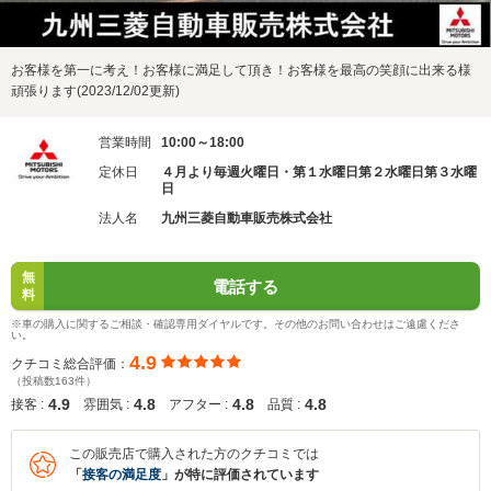
お客様を第一に考え！お客様に満足して頂き！お客様を最高の笑顔に出来る様
頑張ります(2023/12/02更新)
営業時間
10:00～18:00
定休日
４月より毎週火曜日・第１水曜日第２水曜日第３水曜
日
法人名
九州三菱自動車販売株式会社
無
電話する
料
※車の購入に関するご相談・確認専用ダイヤルです。その他のお問い合わせはご遠慮くださ
い。
4.9
クチコミ総合評価：
（投稿数163件）
4.9
4.8
4.8
4.8
接客 :
雰囲気 :
アフター :
品質 :
この販売店で購入された方のクチコミでは
「
接客の満足度
」が特に評価されています