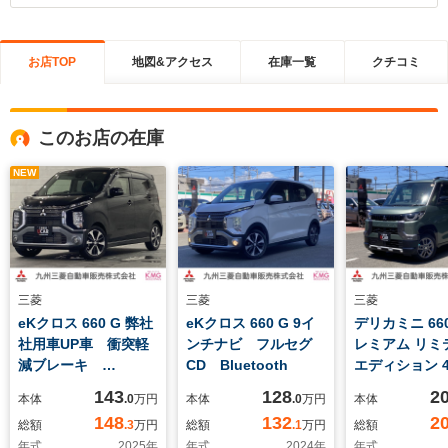
お店TOP
地図&アクセス
在庫一覧
クチコミ
このお店の在庫
NEW
三菱
三菱
三菱
eKクロス 660 G 弊社
eKクロス 660 G 9イ
デリカミニ 660
社用車UP車 衝突軽
ンチナビ フルセグ
レミアム リミ
減ブレーキ
CD Bluetooth
エディション 4
Bluetooth付ディスプ
用車UP 9イ
143
128
2
本体
.0
万円
本体
.0
万円
本体
レイオーディオ ドラ
ビ フルタイム
148
132
2
総額
.3
万円
総額
.1
万円
総額
レコ前後 プッシュス
年式
2025
年
年式
2024
年
年式