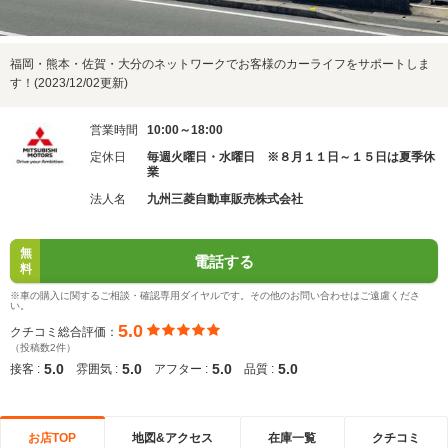
福岡・熊本・佐賀・大分のネットワークでお客様のカーライフをサポートしま
す！(2023/12/02更新)
営業時間
10:00～18:00
定休日
毎週火曜日・水曜日 ※８月１１日～１５日は夏季休
業
法人名
九州三菱自動車販売株式会社
無
電話する
料
※車の購入に関するご相談・確認専用ダイヤルです。その他のお問い合わせはご遠慮くださ
い。
5.0
クチコミ総合評価：
（投稿数2件）
5.0
5.0
5.0
5.0
接客 :
雰囲気 :
アフター :
品質 :
お店TOP
地図&アクセス
在庫一覧
クチコミ