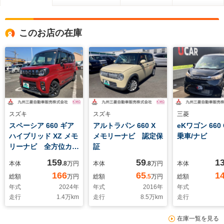
このお店の在庫
スズキ
スズキ
三菱
スペーシア 660 ギア
アルトラパン 660 X
eKワゴン 660
ハイブリッド XZ メモ
メモリーナビ 認定保
乗車/ナビ
リーナビ 全方位カメ
証
ラ 認定保証
159
59
1
本体
.8
万円
本体
.8
万円
本体
166
65
1
総額
万円
総額
.5
万円
総額
年式
2024
年
年式
2016
年
年式
走行
1.4
万km
走行
8.5
万km
走行
在庫一覧を見る