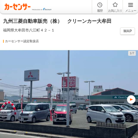
履歴
お気に入り
メニュー
九州三菱自動車販売（株） クリーンカー大牟田
福岡県大牟田市八江町４２－１
MAP
カーセンサー認定取扱店
1/7