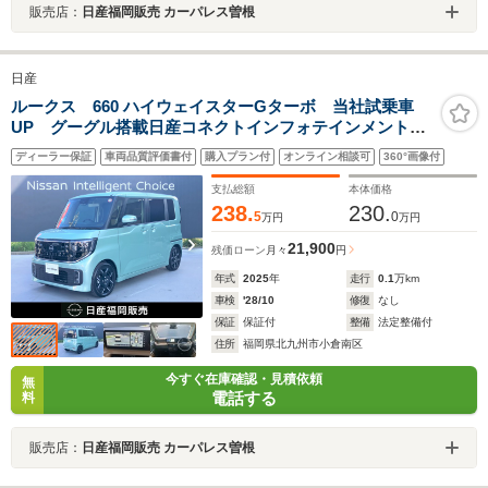
販売店：
日産福岡販売 カーパレス曽根
日産
ルークス 660 ハイウェイスターGターボ 当社試乗車
UP グーグル搭載日産コネクトインフォテインメントシ
ステム ETC20 プロパイロット 全方位モニター 両
ディーラー保証
車両品質評価書付
購入プラン付
オンライン相談可
360°画像付
側オートスライドドア SOSコール
支払総額
本体価格
238.
230.
5
0
万円
万円
21,900
残価ローン
月々
円
年式
2025
年
走行
0.1
万km
車検
'28/10
修復
なし
保証
保証付
整備
法定整備付
住所
福岡県北九州市小倉南区
今すぐ在庫確認・見積依頼
無
電話する
料
販売店：
日産福岡販売 カーパレス曽根