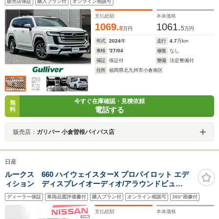
販売店保証
購入プラン付
オンライン相談可
クビューモニター/ルーフレール/黒色レザーシート/タイヤ
空気圧センサー
支払総額
本体価格
1069.
1061.
8
5
万円
万円
年式
2024
年
走行
4.7
万km
車検
'27/04
修復
なし
保証
保証付
整備
法定整備付
住所
福岡県北九州市小倉南区
今すぐ在庫確認・見積依頼
無
電話する
料
販売店：
ガリバー 小倉曽根バイパス店
日産
ルークス 660 ハイウェイスターX プロパイロット エデ
ィション ディスプレイオーディオ/アラウンドビュ
ー/ETC/プロパイロット/両側オートスライドドア/
ディーラー保証
車両品質評価書付
購入プラン付
オンライン相談可
360°画像付
支払総額
本体価格