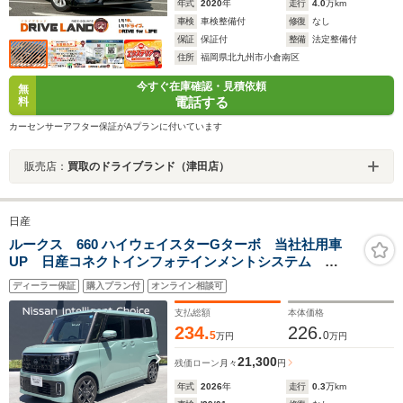
年式
2020
年
走行
4.0
万km
車検
車検整備付
修復
なし
保証
保証付
整備
法定整備付
住所
福岡県北九州市小倉南区
今すぐ在庫確認・見積依頼
無
電話する
料
カーセンサーアフター保証がAプランに付いています
販売店：
買取のドライブランド（津田店）
日産
ルークス 660 ハイウェイスターGターボ 当社社用車
UP 日産コネクトインフォテインメントシステム
ETC20 前後ドラレコ 両側オートスライドドア 全方
ディーラー保証
購入プラン付
オンライン相談可
位モニター SOSコール
支払総額
本体価格
234.
226.
5
0
万円
万円
21,300
残価ローン
月々
円
年式
2026
年
走行
0.3
万km