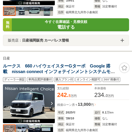
車検
'29/01
修復
なし
保証
保証付
整備
法定整備付
住所
福岡県北九州市小倉南区
今すぐ在庫確認・見積依頼
無
電話する
料
販売店：
日産福岡販売 カーパレス曽根
日産
ルークス 660 ハイウェイスターGターボ Google 搭
載 nissan connect インフォテインメントシステムモニ
ター プロパイロット 前後ドラレコ ETC20 両側オ
ディーラー保証
車両品質評価書付
購入プラン付
オンライン相談可
360°画像付
ートスライドドア
支払総額
本体価格
242.
234.
5
0
万円
万円
13,000
残価ローン
月々
円
年式
2025
年
走行
0.1
万km
車検
'28/10
修復
なし
保証
保証付
整備
法定整備付
住所
福岡県北九州市小倉南区