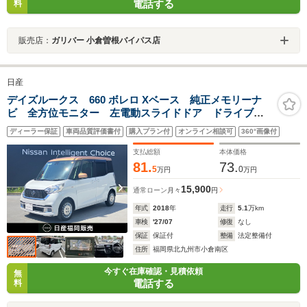
電話する
料
販売店：
ガリバー 小倉曽根バイパス店
日産
デイズルークス 660 ボレロ Xベース 純正メモリーナ
ビ 全方位モニター 左電動スライドドア ドライブレ
コーダー 運転席シートヒーター 衝突被害軽減ブレー
ディーラー保証
車両品質評価書付
購入プラン付
オンライン相談可
360°画像付
キ 踏み間違い衝突防止アシスト
支払総額
本体価格
81.
73.
5
0
万円
万円
15,900
通常ローン
月々
円
年式
2018
年
走行
5.1
万km
車検
'27/07
修復
なし
保証
保証付
整備
法定整備付
住所
福岡県北九州市小倉南区
今すぐ在庫確認・見積依頼
無
電話する
料