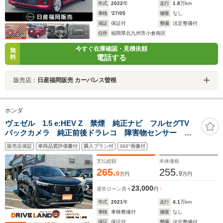
年式
2022
年
走行
1.8
万km
車検
'27/05
修復
なし
保証
保証付
整備
法定整備付
住所
福岡県北九州市小倉南区
今すぐ在庫確認・見積依頼
無
電話する
料
販売店：
日産福岡販売 カーパレス曽根
ホンダ
ヴェゼル 1.5 e:HEV Z 禁煙 純正ナビ フルセグTV
バックカメラ 純正前後ドラレコ 障害物センサー パ
ワーバックドア レーダークルーズ ステアリングヒー
販売店保証
車両品質評価書付
購入プラン付
360°画像付
ター ETC2.0 シートヒーター BSM
支払総額
本体価格
265.
255.
9
9
万円
万円
23,000
通常ローン
月々
円
年式
2021
年
走行
4.1
万km
車検
車検整備付
修復
なし
保証
保証付
整備
法定整備付