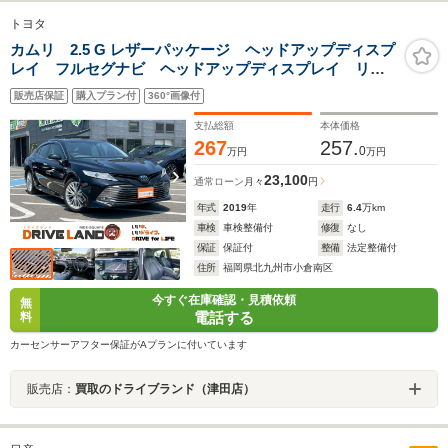
トヨタ
カムリ 2.5 G レザーパッケージ ヘッドアップディスプ
レイ フルセグナビ ヘッドアップディスプレイ リア
サンシェード バックカメラ オートライト ブライン
販売店保証
購入プラン付
360°画像付
ドスポットモニター シートヒーター 電動シート 置
き型充電
支払総額
本体価格
267
257.
0
万円
万円
23,100
通常ローン
月々
円
年式
2019
年
走行
6.4
万km
車検
車検整備付
修復
なし
保証
保証付
整備
法定整備付
住所
福岡県北九州市小倉南区
今すぐ在庫確認・見積依頼
無
電話する
料
カーセンサーアフター保証がAプランに付いています
販売店：
買取のドライブランド（津田店）