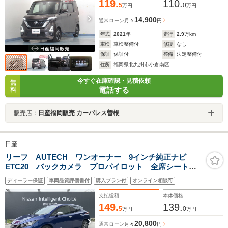
119.
110.
5
0
万円
万円
14,900
通常ローン
月々
円
年式
2021
年
走行
2.9
万km
車検
車検整備付
修復
なし
保証
保証付
整備
法定整備付
住所
福岡県北九州市小倉南区
今すぐ在庫確認・見積依頼
無
電話する
料
販売店：
日産福岡販売 カーパレス曽根
日産
リーフ AUTECH ワンオーナー 9インチ純正ナビ
ETC20 バックカメラ プロパイロット 全席シートヒ
ーター 充電ケーブル 衝突被害軽減ブレーキ 踏み間
ディーラー保証
車両品質評価書付
購入プラン付
オンライン相談可
違い衝突防止アシスト
支払総額
本体価格
149.
139.
5
0
万円
万円
20,800
通常ローン
月々
円