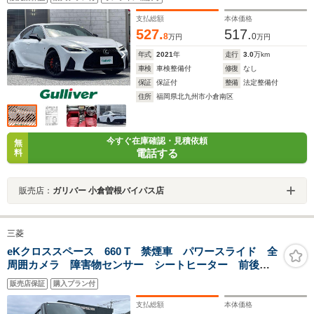
ニター/純正19インチAW/赤色レザーシート/ステアリング
ヒーター
支払総額
本体価格
527.
517.
8
0
万円
万円
年式
2021
年
走行
3.0
万km
車検
車検整備付
修復
なし
保証
保証付
整備
法定整備付
住所
福岡県北九州市小倉南区
今すぐ在庫確認・見積依頼
無
電話する
料
販売店：
ガリバー 小倉曽根バイパス店
三菱
eKクロススペース 660 T 禁煙車 パワースライド 全
周囲カメラ 障害物センサー シートヒーター 前後ド
ラレコ ETC フルセグナビ スマートキー フラット
販売店保証
購入プラン付
シート ベンチシート LEDヘッドランプ フォグラン
プ 純正アルミ
支払総額
本体価格