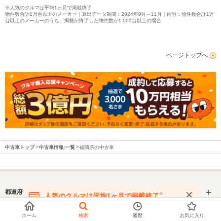
※人気のクルマは平均1ヶ月で掲載終了
物件数合計1万台以上のメーカー｜算出データ期間：2024年9月～11月｜内容：物件数合計1万
台以上のメーカーのうち、掲載が終了した物件数が1,000台以上の場合
ページトップへ
中古車トップ
中古車情報:一覧
福岡県の中古車
都道府県から中古車を探す
※
人気のクルマは平均1ヶ月で掲載終了
在庫が無くなる前にお問い合わせください
カーセンサートップへ
メーカー認定中古車
ホーム
検索
履歴
お気に入り