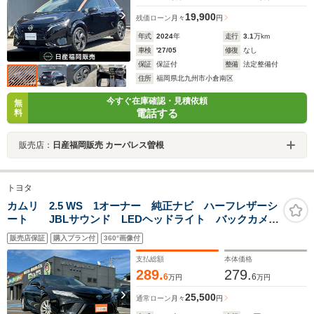
19,900
残価ローン
月々
円
年式
2024
年
走行
3.1
万km
車検
'27/05
修復
なし
保証
保証付
整備
法定整備付
住所
福岡県北九州市小倉南区
今すぐ在庫確認・見積依頼
無
電話する
料
販売店：
日産福岡販売 カーパレス曽根
トヨタ
カムリ 2.5 WS 1オーナー 純正ナビ ハーフレザーシ
ート JBLサウンド LEDヘッドライト バックカメ
ラ スマートキー ブラインドスポットモニター 電動
販売店保証
購入プラン付
360°画像付
格納ミラー 純正17インチアルミホイール ETC CD
DVD再生可
支払総額
本体価格
289.
279.
6
6
万円
万円
25,500
通常ローン
月々
円