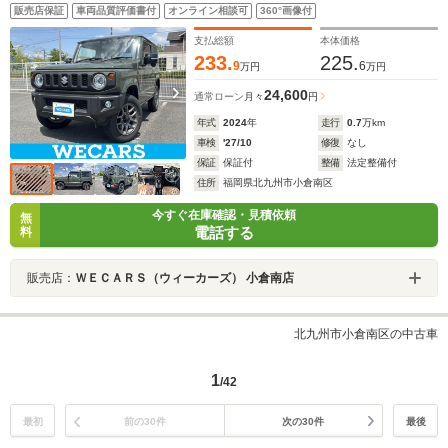
テム/オートステップ/ドライブレコーダー 前後/ヘッドラ
販売店保証
車両品質評価書付
オンライン相談可
360°画像付
ンプ LED/Bluetooth接続/ETC
支払総額
本体価格
233.
225.
9
6
万円
万円
24,600
通常ローン
月々
円
年式
2024
年
走行
0.7
万km
車検
'27/10
修復
なし
保証
保証付
整備
法定整備付
住所
福岡県北九州市小倉南区
今すぐ在庫確認・見積依頼
無
電話する
料
販売店：
ＷＥＣＡＲＳ（ウィーカーズ） 小倉南店
北九州市小倉南区の中古車
1
/42
最初
前の30件
次の30件
最後