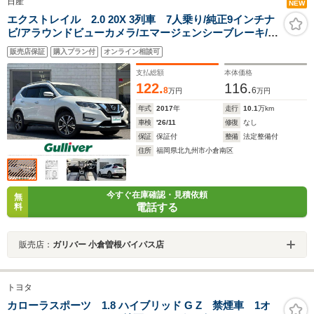
日産
NEW
エクストレイル 2.0 20X 3列車 7人乗り/純正9インチナ
ビ/アラウンドビューカメラ/エマージェンシーブレーキ/車
線逸脱警告/ルーフレール/パワーバックドア/黒色撥水シー
販売店保証
購入プラン付
オンライン相談可
ト/シートヒーター/デジタルインナーミラー/ビルトイン
ETC
支払総額
本体価格
122.
116.
8
6
万円
万円
年式
2017
年
走行
10.1
万km
車検
'26/11
修復
なし
保証
保証付
整備
法定整備付
住所
福岡県北九州市小倉南区
今すぐ在庫確認・見積依頼
無
電話する
料
販売店：
ガリバー 小倉曽根バイパス店
トヨタ
カローラスポーツ 1.8 ハイブリッド G Z 禁煙車 1オ