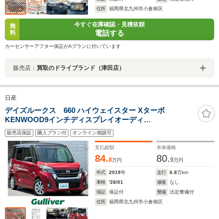
住所
福岡県北九州市小倉南区
今すぐ在庫確認・見積依頼
無
電話する
料
カーセンサーアフター保証がAプランに付いています
販売店：
買取のドライブランド（津田店）
日産
デイズルークス 660 ハイウェイスター Xターボ
KENWOOD9インチディスプレイオーディ
オ/Bluetooth/Apple CarPlay/Andoroid Auto/ETC/純
販売店保証
購入プラン付
オンライン相談可
正ドラレコ/片側パワスラ/エマージェンシーブレーキ/コー
ナーセンサー
支払総額
本体価格
84.
80.
8
9
万円
万円
年式
2019
年
走行
6.8
万km
車検
'28/01
修復
なし
保証
保証付
整備
法定整備付
住所
福岡県北九州市小倉南区