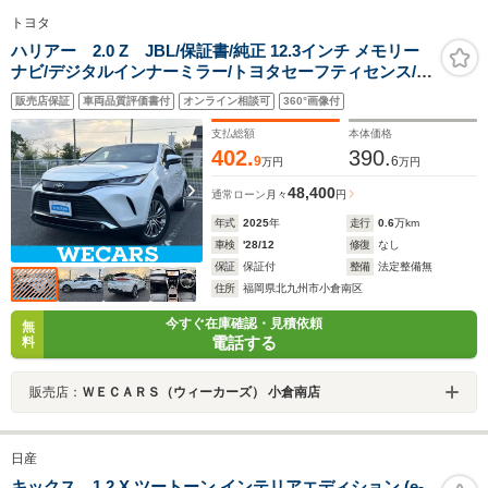
トヨタ
ハリアー 2.0 Z JBL/保証書/純正 12.3インチ メモリー
ナビ/デジタルインナーミラー/トヨタセーフティセンス/シ
ートヒーター 前席/パノラミックビューモニター/車線逸脱
販売店保証
車両品質評価書付
オンライン相談可
360°画像付
防止支援システム/シート ハーフレザー
支払総額
本体価格
402.
390.
9
6
万円
万円
48,400
通常ローン
月々
円
年式
2025
年
走行
0.6
万km
車検
'28/12
修復
なし
保証
保証付
整備
法定整備無
住所
福岡県北九州市小倉南区
今すぐ在庫確認・見積依頼
無
電話する
料
販売店：
ＷＥＣＡＲＳ（ウィーカーズ） 小倉南店
日産
キックス 1.2 X ツートーン インテリアエディション (e-