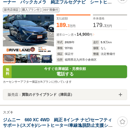
ーナー バックカメラ 純正フルセグナビ シートヒー
ター 前後ドラレコ ETC オートハイビーム ハーフ
販売店保証
購入プラン付
360°画像付
レザーシート スマートキー 純正アルミホイール
LEDヘッドランプ フロントフォグランプ
支払総額
本体価格
189.
179.
3
3
万円
万円
14,900
通常ローン
月々
円
年式
2020
年
走行
5.9
万km
車検
'27/11
修復
なし
保証
保証付
整備
法定整備付
住所
福岡県北九州市小倉南区
今すぐ在庫確認・見積依頼
無
電話する
料
カーセンサーアフター保証がAプランに付いています
販売店：
買取のドライブランド（津田店）
スズキ
ジムニー 660 XC 4WD 純正 8インチ ナビ/セーフティ
サポート(スズキ)/シートヒーター/車線逸脱防止支援シス