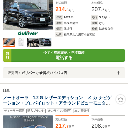
コンビレザーシート
支払総額
本体価格
214.
207.
8
5
万円
万円
年式
2021
年
走行
5.8
万km
車検
車検整備付
修復
なし
保証
保証付
整備
法定整備付
住所
福岡県北九州市小倉南区
今すぐ在庫確認・見積依頼
無
電話する
料
販売店：
ガリバー 小倉曽根バイパス店
日産
ノートオーラ 1.2 G レザーエディション メ-カ-ナビゲ
ーション・プロパイロット・アラウンドビューモニタ
ー・エマージェンシーブレーキ・踏み間違い防止・シー
ディーラー保証
購入プラン付
オンライン相談可
360°画像付
トヒータ-・LEDヘッドライト・ハイビームアシスト・
ETC・ドライブレコーダー
支払総額
本体価格
217.
208.
7
0
万円
万円