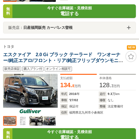
今すぐ在庫確認・見積依頼
無
電話する
料
販売店：
日産福岡販売 カーパレス曽根
トヨタ
NEW
エスクァイア 2.0 Gi ブラック テーラード ワンオーナ
ー/純正エアロ/フロント・リア/純正フリップダウンモニタ
ー/純正8インチメモリナビ/バックカメラ/プリクラッシュ
販売店保証
購入プラン付
オンライン相談可
セーフティー/レーンディパーチャーアラート/両側パワス
ラ/黒色合皮シート
支払総額
本体価格
134.
128.
8
3
万円
万円
年式
2016
年
走行
9.3
万km
車検
'27/02
修復
なし
保証
保証付
整備
法定整備付
住所
福岡県北九州市小倉南区
今すぐ在庫確認・見積依頼
無
電話する
料