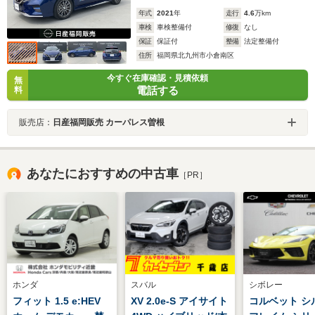
年式
2021
年
走行
4.6
万km
車検
車検整備付
修復
なし
保証
保証付
整備
法定整備付
住所
福岡県北九州市小倉南区
今すぐ在庫確認・見積依頼
無
電話する
料
販売店：
日産福岡販売 カーパレス曽根
あなたにおすすめの中古車
［PR］
ホンダ
スバル
シボレー
フィット 1.5 e:HEV
XV 2.0e-S アイサイト
コルベット シ