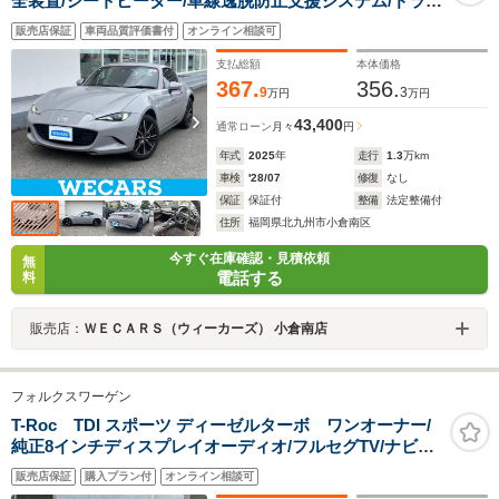
全装置/シートヒーター/車線逸脱防止支援システム/ドライ
ブレコーダー 社外/ヘッドランプ LED/ETC/EBD付ABS/横
販売店保証
車両品質評価書付
オンライン相談可
滑り防止装置/アイドリングストップ
支払総額
本体価格
367.
356.
9
3
万円
万円
43,400
通常ローン
月々
円
年式
2025
年
走行
1.3
万km
車検
'28/07
修復
なし
保証
保証付
整備
法定整備付
住所
福岡県北九州市小倉南区
今すぐ在庫確認・見積依頼
無
電話する
料
販売店：
ＷＥＣＡＲＳ（ウィーカーズ） 小倉南店
フォルクスワーゲン
T-Roc TDI スポーツ ディーゼルターボ ワンオーナー/
純正8インチディスプレイオーディオ/フルセグTV/ナビ有/
バックカメラ/プリクラッシュセーフティ/ブラインドスポ
販売店保証
購入プラン付
オンライン相談可
ッドモニター/コーナーセンサー/パドルシフト/白グレー黒