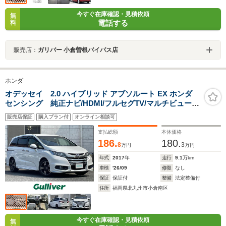
今すぐ在庫確認・見積依頼
無
電話する
料
販売店：
ガリバー 小倉曽根バイパス店
ホンダ
オデッセイ 2.0 ハイブリッド アブソルート EX ホンダ
センシング 純正ナビ/HDMI/フルセグTV/マルチビューカ
メラ/アダプティブクルーズコントロール/両側パワスラ/ブ
販売店保証
購入プラン付
オンライン相談可
ラックレザー調コンビシート/ブラインドスポットモニタ
ー/Hondaスマートパーキングアシスト
支払総額
本体価格
186.
180.
8
3
万円
万円
年式
2017
年
走行
9.1
万km
車検
'26/09
修復
なし
保証
保証付
整備
法定整備付
住所
福岡県北九州市小倉南区
今すぐ在庫確認・見積依頼
無