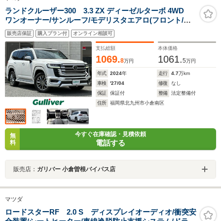
ランドクルーザー300 3.3 ZX ディーゼルターボ 4WD
ワンオーナー/サンルーフ/モデリスタエアロ(フロント/サ
イド/リア)/JBLサウンド/純正12.3インチナビ/パノラミッ
販売店保証
購入プラン付
オンライン相談可
クビューモニター/ルーフレール/黒色レザーシート/タイヤ
空気圧センサー
支払総額
本体価格
1069.
1061.
8
5
万円
万円
年式
2024
年
走行
4.7
万km
車検
'27/04
修復
なし
保証
保証付
整備
法定整備付
住所
福岡県北九州市小倉南区
今すぐ在庫確認・見積依頼
無
電話する
料
販売店：
ガリバー 小倉曽根バイパス店
マツダ
ロードスターRF 2.0 S ディスプレイオーディオ/衝突安