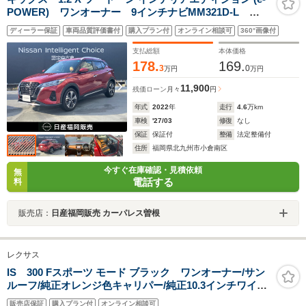
POWER) ワンオーナー 9インチナビMM321D-L
ETC20 前後ドラレコ プロパイロット アラウンドビ
ディーラー保証
車両品質評価書付
購入プラン付
オンライン相談可
360°画像付
ューモニター 前席シートヒーター インテリジェント
ルームミラー SOSコール
支払総額
本体価格
178.
169.
3
0
万円
万円
11,900
残価ローン
月々
円
年式
2022
年
走行
4.6
万km
車検
'27/03
修復
なし
保証
保証付
整備
法定整備付
住所
福岡県北九州市小倉南区
今すぐ在庫確認・見積依頼
無
電話する
料
販売店：
日産福岡販売 カーパレス曽根
レクサス
IS 300 Fスポーツ モード ブラック ワンオーナー/サン
ルーフ/純正オレンジ色キャリパー/純正10.3インチワイド
ナビ/パノラミックビューモニター/ブラインドスポッドモ
販売店保証
購入プラン付
オンライン相談可