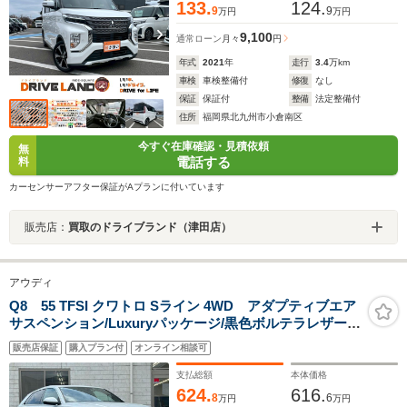
133.
124.
9
9
万円
万円
9,100
通常ローン
月々
円
年式
2021
年
走行
3.4
万km
車検
車検整備付
修復
なし
保証
保証付
整備
法定整備付
住所
福岡県北九州市小倉南区
今すぐ在庫確認・見積依頼
無
電話する
料
カーセンサーアフター保証がAプランに付いています
販売店：
買取のドライブランド（津田店）
アウディ
Q8 55 TFSI クワトロ Sライン 4WD アダプティブエア
サスペンション/Luxuryパッケージ/黒色ボルテラレザーシ
ート/パノラマサンルーフ/前席マッサージ機
販売店保証
購入プラン付
オンライン相談可
能/BANG&OLUFSENサウンド/純正赤色キャリパー/サラ
ウンドビューカメラ
支払総額
本体価格
624.
616.
8
6
万円
万円