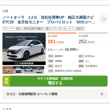
日産
ノートオーラ 1.2 G 当社社用車UP 純正大画面ナビ
ETC20 全方位モニター プロパイロット SOSコー
ル BOSEサウンド 衝突被害軽減ブレーキ 踏み間違い
ディーラー保証
車両品質評価書付
購入プラン付
オンライン相談可
衝突防止アシスト
支払総額
本体価格
261.
252.
5
0
万円
万円
16,000
残価ローン
月々
円
年式
2025
年
走行
0.5
万km
車検
'28/09
修復
なし
保証
保証付
整備
法定整備付
住所
福岡県北九州市小倉南区
今すぐ在庫確認・見積依頼
無
電話する
料
販売店：
日産福岡販売 カーパレス曽根
トヨタ