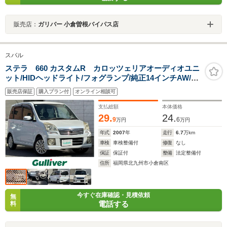
販売店：
ガリバー 小倉曽根バイパス店
スバル
ステラ 660 カスタムR カロッツェリアオーディオユニ
ット/HIDヘッドライト/フォグランプ/純正14インチAW/ベ
ンチシート/純正フロアマット/マニュアルエアコン/パワー
販売店保証
購入プラン付
オンライン相談可
ウィンドウ/電動格納式ウインカーミラー/ドアバイザー
支払総額
本体価格
29.
24.
9
6
万円
万円
年式
2007
年
走行
6.7
万km
車検
車検整備付
修復
なし
保証
保証付
整備
法定整備付
住所
福岡県北九州市小倉南区
今すぐ在庫確認・見積依頼
無
電話する
料