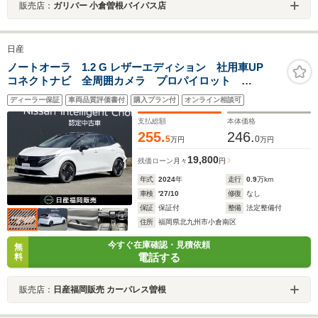
販売店：
ガリバー 小倉曽根バイパス店
日産
ノートオーラ 1.2 G レザーエディション 社用車UP
コネクトナビ 全周囲カメラ プロパイロット
ETC2.0 シートヒーター ステアリングヒーター LED
ディーラー保証
車両品質評価書付
購入プラン付
オンライン相談可
ヘッドライト オートハイビーム BOSEサウンド
SOSコール
支払総額
本体価格
255.
246.
5
0
万円
万円
19,800
残価ローン
月々
円
年式
2024
年
走行
0.9
万km
車検
'27/10
修復
なし
保証
保証付
整備
法定整備付
住所
福岡県北九州市小倉南区
今すぐ在庫確認・見積依頼
無
電話する
料
販売店：
日産福岡販売 カーパレス曽根