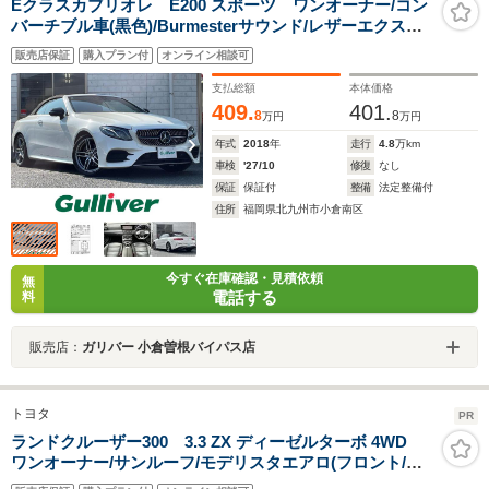
Eクラスカブリオレ E200 スポーツ ワンオーナー/コン
バーチブル車(黒色)/Burmesterサウンド/レザーエクスク
ルーシブP/黒レザー/レーダーセーフティーパッケージ/純
販売店保証
購入プラン付
オンライン相談可
正12.3インチナビ/360°カメラシステム/純正19AW
支払総額
本体価格
409.
401.
8
8
万円
万円
年式
2018
年
走行
4.8
万km
車検
'27/10
修復
なし
保証
保証付
整備
法定整備付
住所
福岡県北九州市小倉南区
今すぐ在庫確認・見積依頼
無
電話する
料
販売店：
ガリバー 小倉曽根バイパス店
トヨタ
PR
ランドクルーザー300 3.3 ZX ディーゼルターボ 4WD
ワンオーナー/サンルーフ/モデリスタエアロ(フロント/サ
イド/リア)/JBLサウンド/純正12.3インチナビ/パノラミッ