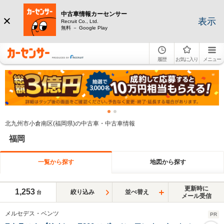
中古車情報カーセンサー
表示
Recruit Co., Ltd.
無料 － Google Play
履歴
お気に入り
メニュー
北九州市小倉南区(福岡県)の中古車・中古車情報
福岡
一覧から探す
地図から探す
更新時に
1,253
絞り込み
並べ替え
台
メール受信
メルセデス・ベンツ
PR