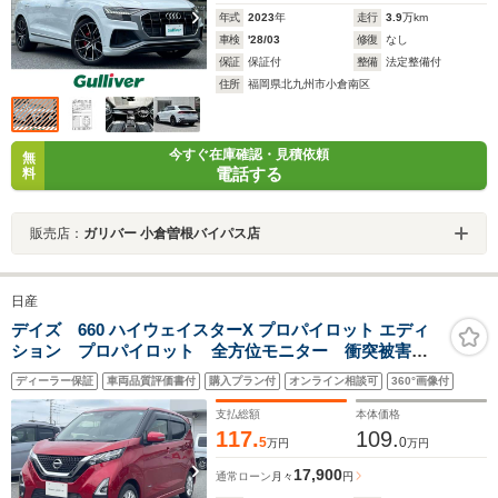
年式
2023
年
走行
3.9
万km
車検
'28/03
修復
なし
保証
保証付
整備
法定整備付
住所
福岡県北九州市小倉南区
今すぐ在庫確認・見積依頼
無
電話する
料
販売店：
ガリバー 小倉曽根バイパス店
日産
デイズ 660 ハイウェイスターX プロパイロット エディ
ション プロパイロット 全方位モニター 衝突被害軽
減ブレーキ 前後ドラレコ ETC SOSコール 踏み間
ディーラー保証
車両品質評価書付
購入プラン付
オンライン相談可
360°画像付
違い衝突防止アシスト
支払総額
本体価格
117.
109.
5
0
万円
万円
17,900
通常ローン
月々
円