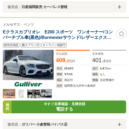
販売店：
日産福岡販売 カーパレス曽根
メルセデス・ベンツ
Eクラスカブリオレ E200 スポーツ ワンオーナー/コン
バーチブル車(黒色)/Burmesterサウンド/レザーエクスク
ルーシブP/黒レザー/レーダーセーフティーパッケージ/純
販売店保証
購入プラン付
オンライン相談可
正12.3インチナビ/360°カメラシステム/純正19AW
支払総額
本体価格
409.
401.
8
8
万円
万円
年式
2018
年
走行
4.8
万km
車検
'27/10
修復
なし
保証
保証付
整備
法定整備付
住所
福岡県北九州市小倉南区
今すぐ在庫確認・見積依頼
無
電話する
料
販売店：
ガリバー 小倉曽根バイパス店