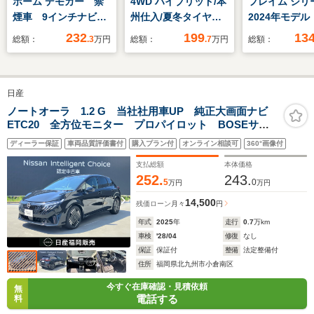
ホーム デモカー 禁
4WD ハイブリッド/本
フレイム シリ
煙車 9インチナビ
州仕入/夏冬タイヤ付/
2024年モデ
バックカメラ ドラレ
寒冷地仕様/純正ナ
ディーラー車
232
199
13
総額：
.3
万円
総額：
.7
万円
総額：
コ ETC アダプティ
ビ/F+S+Bカメラ/TV/
ブクルーズコントロー
スペア/ドラレコ/ETC/
ル シートヒーター
シートヒーター/メモ
日産
Bluetooth USB入力
リー付パワーシー
端子 LEDヘッドライ
ト/LEDヘッドライ
ノートオーラ 1.2 G 当社社用車UP 純正大画面ナビ
ETC20 全方位モニター プロパイロット BOSEサウ
ト 衝突被害軽減ブレ
ト/LEDフォグライト/
ンド SOSコール 衝突被害軽減ブレーキ 踏み間違い
ーキ フルセグ
ブラインドスポットモ
ディーラー保証
車両品質評価書付
購入プラン付
オンライン相談可
360°画像付
衝突防止アシスト
ニタ/CD+DVD+Blu-
支払総額
本体価格
ray
252.
243.
5
0
万円
万円
14,500
残価ローン
月々
円
年式
2025
年
走行
0.7
万km
車検
'28/04
修復
なし
保証
保証付
整備
法定整備付
住所
福岡県北九州市小倉南区
今すぐ在庫確認・見積依頼
無
電話する
料