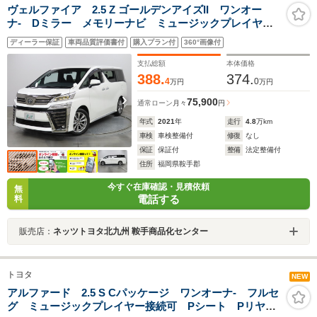
ヴェルファイア 2.5 Z ゴールデンアイズII ワンオー
ナ- Dミラー メモリーナビ ミュージックプレイヤー
接続可 Pリヤゲート バックカメラ BSモニタ- 衝突
ディーラー保証
車両品質評価書付
購入プラン付
360°画像付
被害軽減システム ETC ドラレコ 両側電動スライ
ド LEDヘッドランプ
支払総額
本体価格
388.
374.
4
0
万円
万円
75,900
通常ローン
月々
円
年式
2021
年
走行
4.8
万km
車検
車検整備付
修復
なし
保証
保証付
整備
法定整備付
住所
福岡県鞍手郡
今すぐ在庫確認・見積依頼
無
電話する
料
販売店：
ネッツトヨタ北九州 鞍手商品化センター
トヨタ
NEW
アルファード 2.5 S Cパッケージ ワンオーナ- フルセ
グ ミュージックプレイヤー接続可 Pシート Pリヤゲ