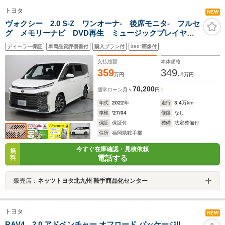
トヨタ
NEW
ヴォクシー 2.0 S-Z ワンオーナ- 後席モニタ- フルセ
グ メモリーナビ DVD再生 ミュージックプレイヤー
接続可 シートヒーター 全周囲カメラ バックカメ
ディーラー保証
車両品質評価書付
購入プラン付
360°画像付
ラ 衝突被害軽減システム ETC 両側電動スライド
LEDランプ
支払総額
本体価格
359
349.
8
万円
万円
70,200
通常ローン
月々
円
年式
2022
年
走行
3.4
万km
車検
'27/04
修復
なし
保証
保証付
整備
法定整備付
住所
福岡県鞍手郡
今すぐ在庫確認・見積依頼
無
電話する
料
販売店：
ネッツトヨタ北九州 鞍手商品化センター
トヨタ
NEW
RAV4 2.0 アドベンチャー オフロード パッケージII