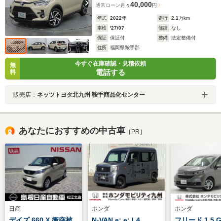
40,000
通常ローン
月々
円
年式
2022
年
走行
2.1
万km
車検
'27/07
修復
なし
保証
保証付
整備
法定整備付
住所
福岡県鞍手郡
今すぐ在庫確認・見積依頼
無
電話する
料
販売店：
ネッツトヨタ北九州 鞍手商品化センター
あなたにおすすめの中古車
［PR］
日産
ホンダ
ホンダ
デイズ 660 X 衝突被
N-VAN e: e: L4
フリード 1.5 