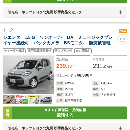
販売店：
ネッツトヨタ北九州 鞍手商品化センター
トヨタ
NEW
シエンタ 1.5 G ワンオーナ- DA ミュージックプレ
イヤー接続可 バックカメラ BSモニタ- 衝突被害軽減
システム ETC ドラレコ 両側電動スライド LEDヘ
ディーラー保証
車両品質評価書付
購入プラン付
360°画像付
ッドランプ ウオークスルー 乗車定員7人 3列シート
支払総額
本体価格
239.
231.
7
0
万円
万円
46,900
通常ローン
月々
円
年式
2024
年
走行
1.6
万km
車検
'27/05
修復
なし
保証
保証付
整備
法定整備付
住所
福岡県鞍手郡
今すぐ在庫確認・見積依頼
無
電話する
料
販売店：
ネッツトヨタ北九州 鞍手商品化センター