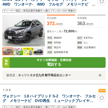
4WD ワンオーナ- 4WD フルセグ メモリーナビ ミ
ュージックプレイヤー接続可 Pシート シートクーラ
ディーラー保証
車両品質評価書付
購入プラン付
360°画像付
ー バックカメラ BSモニタ- 車線逸脱警報 衝突被害
軽減システム ETC LEDヘッドランプ
支払総額
本体価格
372.
363.
4
0
万円
万円
72,800
通常ローン
月々
円
年式
2022
年
走行
3.0
万km
車検
'27/10
修復
なし
保証
保証付
整備
法定整備付
住所
福岡県鞍手郡
今すぐ在庫確認・見積依頼
無
電話する
料
販売店：
ネッツトヨタ北九州 鞍手商品化センター
トヨタ
NEW
ヴォクシー 1.8 ハイブリッド S-Z ワンオーナ- フルセ
グ メモリーナビ DVD再生 ミュージックプレイヤー
接続可 シートヒーター 全周囲カメラ バックカメ
ディーラー保証
車両品質評価書付
購入プラン付
360°画像付