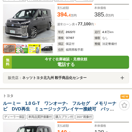
ラ 衝突被害軽減システム ETC ドラレコ 両側電動
スライド LEDヘッドランプ
支払総額
本体価格
394.
385.
4
0
万円
万円
77,100
通常ローン
月々
円
年式
2022
年
走行
4.0
万km
車検
'27/07
修復
なし
保証
保証付
整備
法定整備付
住所
福岡県鞍手郡
今すぐ在庫確認・見積依頼
無
電話する
料
販売店：
ネッツトヨタ北九州 鞍手商品化センター
トヨタ
NEW
ルーミー 1.0 G-T ワンオーナ- フルセグ メモリーナ
ビ DVD再生 ミュージックプレイヤー接続可 バック
カメラ 衝突被害軽減システム ETC 両側電動スライ
ディーラー保証
車両品質評価書付
購入プラン付
360°画像付
ド LEDヘッドランプ アイドリングストップ
支払総額
本体価格