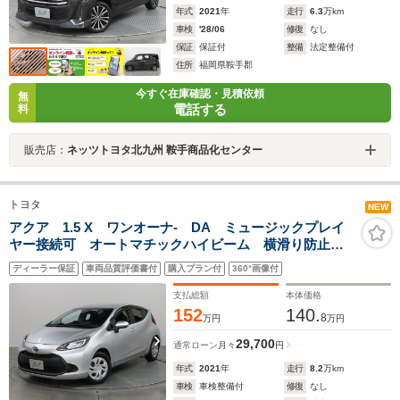
年式
2021
年
走行
6.3
万km
車検
'28/06
修復
なし
保証
保証付
整備
法定整備付
住所
福岡県鞍手郡
今すぐ在庫確認・見積依頼
無
電話する
料
販売店：
ネッツトヨタ北九州 鞍手商品化センター
トヨタ
NEW
アクア 1.5 X ワンオーナ- DA ミュージックプレイ
ヤー接続可 オートマチックハイビーム 横滑り防止装
置 車線逸脱警報 衝突被害軽減システム クルーズコ
ディーラー保証
車両品質評価書付
購入プラン付
360°画像付
ントロール ETC LEDヘッドランプ アイドリングス
トップ
支払総額
本体価格
152
140.
8
万円
万円
29,700
通常ローン
月々
円
年式
2021
年
走行
8.2
万km
車検
車検整備付
修復
なし