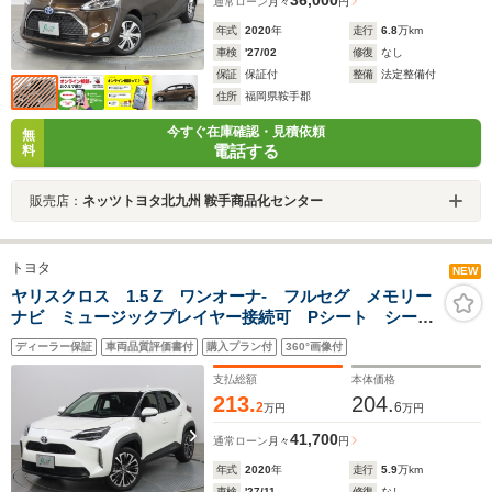
通常ローン
月々
円
年式
2020
年
走行
6.8
万km
車検
'27/02
修復
なし
保証
保証付
整備
法定整備付
住所
福岡県鞍手郡
今すぐ在庫確認・見積依頼
無
電話する
料
販売店：
ネッツトヨタ北九州 鞍手商品化センター
トヨタ
NEW
ヤリスクロス 1.5 Z ワンオーナ- フルセグ メモリー
ナビ ミュージックプレイヤー接続可 Pシート シート
ヒーター 全周囲カメラ バックカメラ BSモニタ- 衝
ディーラー保証
車両品質評価書付
購入プラン付
360°画像付
突被害軽減システム ETC ドラレコ LEDヘッドラン
プ
支払総額
本体価格
213.
204.
2
6
万円
万円
41,700
通常ローン
月々
円
年式
2020
年
走行
5.9
万km
車検
'27/11
修復
なし