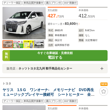
ート シートクーラー バックカメラ 衝突被害軽減シ
ディーラー保証
車両品質評価書付
購入プラン付
360°画像付
ステム ETC 両側電動スライド LEDヘッドランプ
乗車定員7人 3列シート
支払総額
本体価格
427.
412.
7
5
万円
万円
83,600
通常ローン
月々
円
年式
2021
年
走行
5.8
万km
車検
車検整備付
修復
なし
保証
保証付
整備
法定整備付
住所
福岡県鞍手郡
今すぐ在庫確認・見積依頼
無
電話する
料
販売店：
ネッツトヨタ北九州 鞍手商品化センター
トヨタ
NEW
ヤリス 1.5 G ワンオーナ- メモリーナビ DVD再生
ミュージックプレイヤー接続可 シートヒーター 全周
囲カメラ バックカメラ オートマチックハイビーム
ディーラー保証
車両品質評価書付
購入プラン付
360°画像付
BSモニタ- 衝突被害軽減システム LEDヘッドランプ
支払総額
本体価格