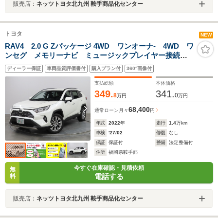
販売店：
ネッツトヨタ北九州 鞍手商品化センター
トヨタ
NEW
RAV4 2.0 G Zパッケージ 4WD ワンオーナ- 4WD ワ
ンセグ メモリーナビ ミュージックプレイヤー接続
可 Pシート Pリヤゲート バックカメラ BSモニ
ディーラー保証
車両品質評価書付
購入プラン付
360°画像付
タ- 車線逸脱警報 衝突被害軽減システム ETC LED
ヘッドランプ
支払総額
本体価格
349.
341.
8
0
万円
万円
68,400
通常ローン
月々
円
年式
2022
年
走行
1.4
万km
車検
'27/02
修復
なし
保証
保証付
整備
法定整備付
住所
福岡県鞍手郡
今すぐ在庫確認・見積依頼
無
電話する
料
販売店：
ネッツトヨタ北九州 鞍手商品化センター