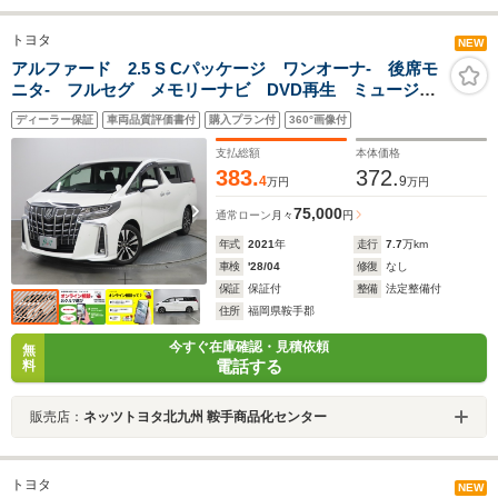
トヨタ
NEW
アルファード 2.5 S Cパッケージ ワンオーナ- 後席モ
ニタ- フルセグ メモリーナビ DVD再生 ミュージッ
クプレイヤー接続可 Pシート Pリヤゲート シートク
ディーラー保証
車両品質評価書付
購入プラン付
360°画像付
ーラー バックカメラ 車線逸脱警報 衝突被害軽減シ
ステム ETC ドラレコ
支払総額
本体価格
383.
372.
4
9
万円
万円
75,000
通常ローン
月々
円
年式
2021
年
走行
7.7
万km
車検
'28/04
修復
なし
保証
保証付
整備
法定整備付
住所
福岡県鞍手郡
今すぐ在庫確認・見積依頼
無
電話する
料
販売店：
ネッツトヨタ北九州 鞍手商品化センター
トヨタ
NEW