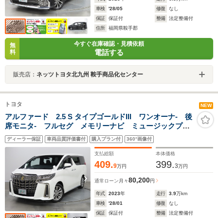
車検
'28/05
修復
なし
保証
保証付
整備
法定整備付
住所
福岡県鞍手郡
今すぐ在庫確認・見積依頼
無
電話する
料
販売店：
ネッツトヨタ北九州 鞍手商品化センター
トヨタ
NEW
アルファード 2.5 S タイプゴールドIII ワンオーナ- 後
席モニタ- フルセグ メモリーナビ ミュージックプレ
イヤ接続可 Pリヤゲート バックカメラ BSモニタ
ディーラー保証
車両品質評価書付
購入プラン付
360°画像付
衝突被害軽減システム ETC 両側電動スライド LED
ヘッドランプ 乗車定員7人
支払総額
本体価格
409.
399.
9
3
万円
万円
80,200
通常ローン
月々
円
年式
2023
年
走行
3.9
万km
車検
'28/01
修復
なし
保証
保証付
整備
法定整備付