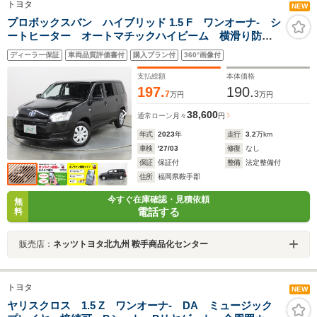
トヨタ
NEW
プロボックスバン ハイブリッド 1.5 F ワンオーナ- シ
ートヒーター オートマチックハイビーム 横滑り防止
装置 車線逸脱警報 衝突被害軽減システム パワーウ
ディーラー保証
車両品質評価書付
購入プラン付
360°画像付
ィンド パワステ フロントオートエアコン アイド
リングストップ キーレスエントリー
支払総額
本体価格
197.
190.
7
3
万円
万円
38,600
通常ローン
月々
円
年式
2023
年
走行
3.2
万km
車検
'27/03
修復
なし
保証
保証付
整備
法定整備付
住所
福岡県鞍手郡
今すぐ在庫確認・見積依頼
無
電話する
料
販売店：
ネッツトヨタ北九州 鞍手商品化センター
トヨタ
NEW
ヤリスクロス 1.5 Z ワンオーナ- DA ミュージック