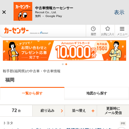
中古車情報カーセンサー
表示
Recruit Co., Ltd.
無料 － Google Play
履歴
お気に入り
メニュー
鞍手郡(福岡県)の中古車・中古車情報
福岡
一覧から探す
地図から探す
更新時に
72
絞り込み
並べ替え
台
メール受信
トヨタ
PR