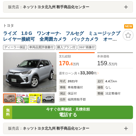
販売店：
ネッツトヨタ北九州 鞍手商品化センター
トヨタ
NEW
ライズ 1.0 G ワンオーナ- フルセグ ミュージックプ
レイヤー接続可 全周囲カメラ バックカメラ オート
マチックハイビーム クリアランスソナ- 衝突被害軽減
ディーラー保証
車両品質評価書付
購入プラン付
360°画像付
システム ETC LEDヘッドランプ アイドリングスト
ップ
支払総額
本体価格
170.
159.
6
5
万円
万円
33,300
通常ローン
月々
円
年式
2021
年
走行
4.4
万km
車検
車検整備付
修復
なし
保証
保証付
整備
法定整備付
住所
福岡県鞍手郡
今すぐ在庫確認・見積依頼
無
電話する
料
販売店：
ネッツトヨタ北九州 鞍手商品化センター