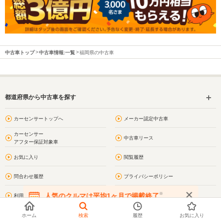
中古車トップ
中古車情報:一覧
福岡県の中古車
都道府県から中古車を探す
カーセンサートップへ
メーカー認定中古車
カーセンサー
中古車リース
アフター保証対象車
お気に入り
閲覧履歴
問合わせ履歴
プライバシーポリシー
※
人気のクルマは平均1ヶ月で掲載終了
利用規約
サイトマップ
在庫が無くなる前にお問い合わせください
お問い合わせ
福岡の街情報
ホーム
検索
履歴
お気に入り