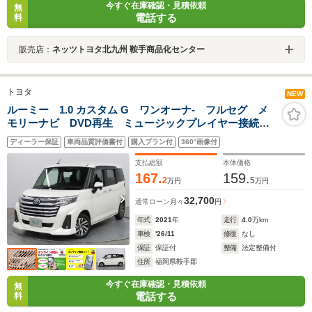
今すぐ在庫確認・見積依頼
無
電話する
料
販売店：
ネッツトヨタ北九州 鞍手商品化センター
トヨタ
NEW
ルーミー 1.0 カスタム G ワンオーナ- フルセグ メ
モリーナビ DVD再生 ミュージックプレイヤー接続
可 シートヒータ- 全周囲カメラ バックカメラ 衝突
ディーラー保証
車両品質評価書付
購入プラン付
360°画像付
被害軽減システム ETC 両側電動スライド LEDヘッ
ドランプ
支払総額
本体価格
167.
159.
2
5
万円
万円
32,700
通常ローン
月々
円
年式
2021
年
走行
4.0
万km
車検
'26/11
修復
なし
保証
保証付
整備
法定整備付
住所
福岡県鞍手郡
今すぐ在庫確認・見積依頼
無
電話する
料