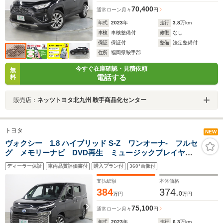
70,400
通常ローン
月々
円
年式
2023
年
走行
3.8
万km
車検
車検整備付
修復
なし
保証
保証付
整備
法定整備付
住所
福岡県鞍手郡
今すぐ在庫確認・見積依頼
無
電話する
料
販売店：
ネッツトヨタ北九州 鞍手商品化センター
トヨタ
NEW
ヴォクシー 1.8 ハイブリッド S-Z ワンオーナ- フルセ
グ メモリーナビ DVD再生 ミュージックプレイヤー
接続可 シートヒーター バックカメラ 衝突被害軽減
ディーラー保証
車両品質評価書付
購入プラン付
360°画像付
システム ETC ドラレコ 両側電動スライド LEDヘ
ッドランプ 乗車定員7人
支払総額
本体価格
384
374.
0
万円
万円
75,100
通常ローン
月々
円
年式
2023
年
走行
6.3
万km