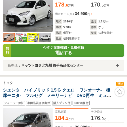
178.
170.
6
5
万円
万円
34,900
通常ローン
月々
円
年式
2020
年
走行
1.3
万km
車検
'27/02
修復
なし
保証
保証付
整備
法定整備付
住所
福岡県鞍手郡
今すぐ在庫確認・見積依頼
無
電話する
料
販売店：
ネッツトヨタ北九州 鞍手商品化センター
トヨタ
NEW
シエンタ ハイブリッド 1.5 G クエロ ワンオーナ- 後
席モニタ- フルセグ メモリーナビ DVD再生 ミュー
ジックプレイヤー接続可 シートヒーター 全周囲カメ
ディーラー保証
車両品質評価書付
購入プラン付
360°画像付
ラ バックカメラ 衝突被害軽減システム ETC ドラ
レコ 両側電動スライド
支払総額
本体価格
184.
176.
3
0
万円
万円
36,000