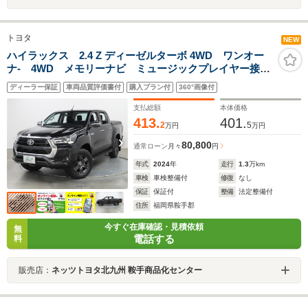
トヨタ
NEW
ハイラックス 2.4 Z ディーゼルターボ 4WD ワンオー
ナ- 4WD メモリーナビ ミュージックプレイヤー接続
可 全周囲カメラ バックカメラ 衝突被害軽減システ
ディーラー保証
車両品質評価書付
購入プラン付
360°画像付
ム ETC クルーズコントロール LEDヘッドランプ
アイドリングストップ ディーゼル
支払総額
本体価格
413.
401.
2
5
万円
万円
80,800
通常ローン
月々
円
年式
2024
年
走行
1.3
万km
車検
車検整備付
修復
なし
保証
保証付
整備
法定整備付
住所
福岡県鞍手郡
今すぐ在庫確認・見積依頼
無
電話する
料
販売店：
ネッツトヨタ北九州 鞍手商品化センター