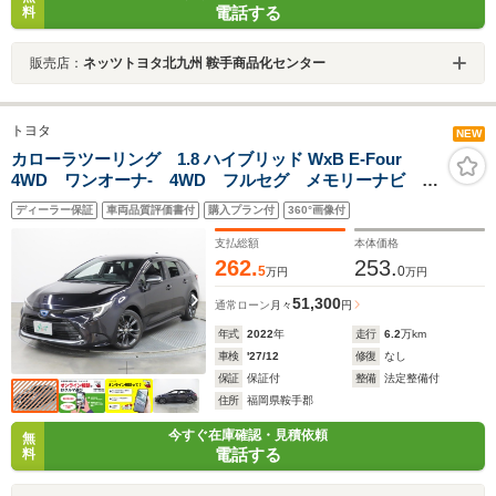
電話する
料
販売店：
ネッツトヨタ北九州 鞍手商品化センター
トヨタ
NEW
カローラツーリング 1.8 ハイブリッド WxB E-Four
4WD ワンオーナ- 4WD フルセグ メモリーナビ ミ
ュージックプレイヤー接続可 バックカメラ BSモニ
ディーラー保証
車両品質評価書付
購入プラン付
360°画像付
タ- 衝突被害軽減システム ETC ドラレコ LEDヘッ
ドランプ アイドリングストップ
支払総額
本体価格
262.
253.
5
0
万円
万円
51,300
通常ローン
月々
円
年式
2022
年
走行
6.2
万km
車検
'27/12
修復
なし
保証
保証付
整備
法定整備付
住所
福岡県鞍手郡
今すぐ在庫確認・見積依頼
無
電話する
料