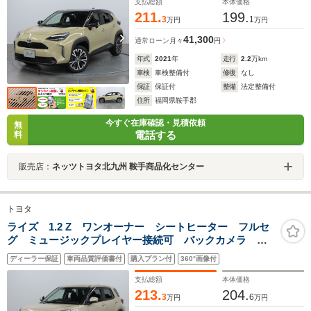
支払総額
本体価格
211.
199.
3
1
万円
万円
41,300
通常ローン
月々
円
年式
2021
年
走行
2.2
万km
車検
車検整備付
修復
なし
保証
保証付
整備
法定整備付
住所
福岡県鞍手郡
今すぐ在庫確認・見積依頼
無
電話する
料
販売店：
ネッツトヨタ北九州 鞍手商品化センター
トヨタ
ライズ 1.2 Z ワンオーナー シートヒーター フルセ
グ ミュージックプレイヤー接続可 バックカメラ 衝
突被害軽減システム ETC LEDヘッドランプ アイド
ディーラー保証
車両品質評価書付
購入プラン付
360°画像付
リングストップ
支払総額
本体価格
213.
204.
3
6
万円
万円