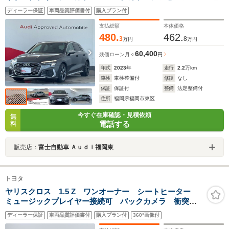
ライト TVチューナー ブラックキャリパー 18インチ
ディーラー保証
車両品質評価書付
購入プラン付
AW 電動シート フロントシートヒーター リアビュー
カメラ
支払総額
本体価格
480.
462.
3
8
万円
万円
60,400
残価ローン
月々
円
年式
2023
年
走行
2.2
万km
車検
車検整備付
修復
なし
保証
保証付
整備
法定整備付
住所
福岡県福岡市東区
今すぐ在庫確認・見積依頼
無
電話する
料
販売店：
富士自動車 Ａｕｄｉ福岡東
トヨタ
ヤリスクロス 1.5 Z ワンオーナー シートヒーター
ミュージックプレイヤー接続可 バックカメラ 衝突被
害軽減システム ETC ドラレコ LEDヘッドランプ
ディーラー保証
車両品質評価書付
購入プラン付
360°画像付