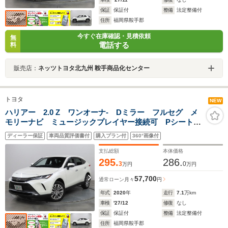
保証
保証付
整備
法定整備付
住所
福岡県鞍手郡
今すぐ在庫確認・見積依頼
無
電話する
料
販売店：
ネッツトヨタ北九州 鞍手商品化センター
トヨタ
NEW
ハリアー 2.0 Z ワンオーナ- Dミラー フルセグ メ
モリーナビ ミュージックプレイヤー接続可 Pシート
Pリヤゲート 全周囲カメラ バックカメラ クリアラン
ディーラー保証
車両品質評価書付
購入プラン付
360°画像付
スソナ- 衝突被害軽減システム ETC LEDヘッドラン
プ
支払総額
本体価格
295.
286.
3
0
万円
万円
57,700
通常ローン
月々
円
年式
2020
年
走行
7.1
万km
車検
'27/12
修復
なし
保証
保証付
整備
法定整備付
住所
福岡県鞍手郡