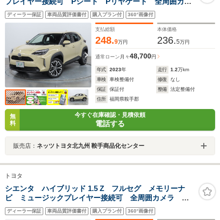
プレイヤー接続可 Pシート Pリヤゲート 全周囲カメ
ラ バックカメラ BSモニタ- 車線逸脱警報 衝突被害
ディーラー保証
車両品質評価書付
購入プラン付
360°画像付
軽減システム ETC ドラレコ LEDヘッドランプ
支払総額
本体価格
248.
236.
9
5
万円
万円
48,700
通常ローン
月々
円
年式
2023
年
走行
1.2
万km
車検
車検整備付
修復
なし
保証
保証付
整備
法定整備付
住所
福岡県鞍手郡
今すぐ在庫確認・見積依頼
無
電話する
料
販売店：
ネッツトヨタ北九州 鞍手商品化センター
トヨタ
シエンタ ハイブリッド 1.5 Z フルセグ メモリーナ
ビ ミュージックプレイヤー接続可 全周囲カメラ バ
ックカメラ BSモニタ- 衝突被害軽減システム ETC
ディーラー保証
車両品質評価書付
購入プラン付
360°画像付
ドラレコ 両側電動スライド LEDヘッドランプ ウオ