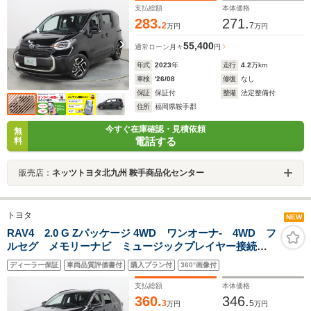
ークスルー
支払総額
本体価格
283.
271.
2
7
万円
万円
55,400
通常ローン
月々
円
年式
2023
年
走行
4.2
万km
車検
'26/08
修復
なし
保証
保証付
整備
法定整備付
住所
福岡県鞍手郡
今すぐ在庫確認・見積依頼
無
電話する
料
販売店：
ネッツトヨタ北九州 鞍手商品化センター
トヨタ
NEW
RAV4 2.0 G Zパッケージ 4WD ワンオーナ- 4WD フ
ルセグ メモリーナビ ミュージックプレイヤー接続
可 Pシート Pリヤゲート シートクーラ 全周囲カメ
ディーラー保証
車両品質評価書付
購入プラン付
360°画像付
ラ バックカメラ 衝突被害軽減システム ETC ドラ
レコ LEDヘッドランプ
支払総額
本体価格
360.
346.
3
5
万円
万円