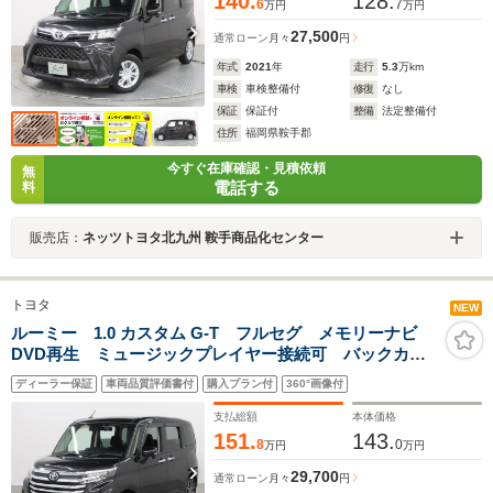
140.
128.
6
7
万円
万円
27,500
通常ローン
月々
円
年式
2021
年
走行
5.3
万km
車検
車検整備付
修復
なし
保証
保証付
整備
法定整備付
住所
福岡県鞍手郡
今すぐ在庫確認・見積依頼
無
電話する
料
販売店：
ネッツトヨタ北九州 鞍手商品化センター
トヨタ
NEW
ルーミー 1.0 カスタム G-T フルセグ メモリーナビ
DVD再生 ミュージックプレイヤー接続可 バックカメ
ラ 車線逸脱警報 衝突被害軽減システム ETC ドラ
ディーラー保証
車両品質評価書付
購入プラン付
360°画像付
レコ 両側電動スライド LEDヘッドランプ アイドリ
ングストップ
支払総額
本体価格
151.
143.
8
0
万円
万円
29,700
通常ローン
月々
円