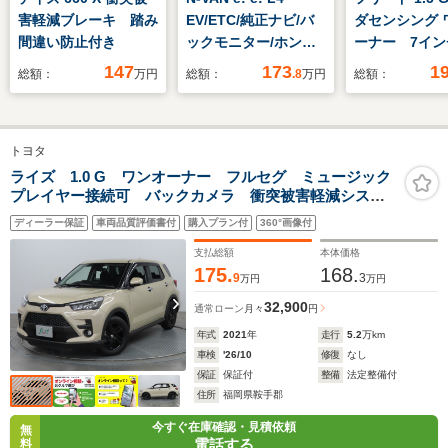
害軽減ブレーキ 踏み
EV/ETC/純正ナビ/バ
ダセンシング 
間違い防止付き
ックモニター/ホンダ
ーナー 7イン
センシング
ビ バックカ
147
173
1
総額：
万円
総額：
.8
万円
総額：
ラレコ ETC
動スライドド
プティブクル
トヨタ
トロール シ
ター Blueto
ライズ 1.0 G ワンオーナー フルセグ ミュージック
プレイヤー接続可 バックカメラ 衝突被害軽減システ
LEDヘッドラ
ム ETC LEDヘッドランプ アイドリングストップ
突被害軽減ブ
ディーラー保証
車両品質評価書付
購入プラン付
360°画像付
支払総額
本体価格
175.
168.
9
3
万円
万円
32,900
通常ローン
月々
円
年式
2021
年
走行
5.2
万km
車検
'26/10
修復
なし
保証
保証付
整備
法定整備付
住所
福岡県鞍手郡
今すぐ在庫確認・見積依頼
無
電話する
料