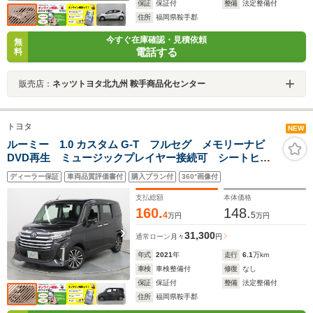
保証
保証付
整備
法定整備付
住所
福岡県鞍手郡
今すぐ在庫確認・見積依頼
無
電話する
料
販売店：
ネッツトヨタ北九州 鞍手商品化センター
トヨタ
NEW
ルーミー 1.0 カスタム G-T フルセグ メモリーナビ
DVD再生 ミュージックプレイヤー接続可 シートヒー
ター 全周囲カメラ バックカメラ 衝突被害軽減シス
ディーラー保証
車両品質評価書付
購入プラン付
360°画像付
テム ETC ドラレコ 両側電動スライド LEDヘッド
ランプ
支払総額
本体価格
160.
148.
4
5
万円
万円
31,300
通常ローン
月々
円
年式
2021
年
走行
6.1
万km
車検
車検整備付
修復
なし
保証
保証付
整備
法定整備付
住所
福岡県鞍手郡