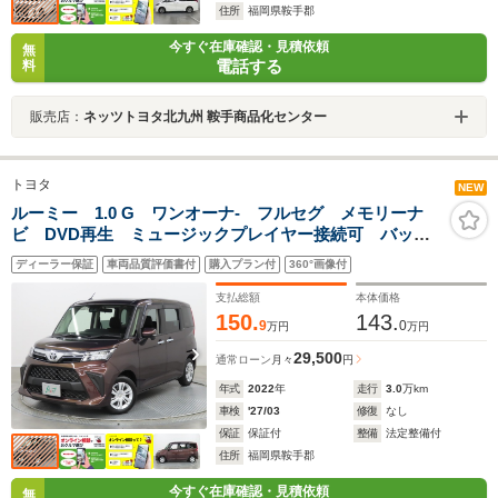
住所
福岡県鞍手郡
今すぐ在庫確認・見積依頼
無
電話する
料
販売店：
ネッツトヨタ北九州 鞍手商品化センター
トヨタ
NEW
ルーミー 1.0 G ワンオーナ- フルセグ メモリーナ
ビ DVD再生 ミュージックプレイヤー接続可 バック
カメラ 車線逸脱警報 衝突被害軽減システム ETC
ディーラー保証
車両品質評価書付
購入プラン付
360°画像付
両側電動スライド LEDヘッドランプ アイドリングス
トップ
支払総額
本体価格
150.
143.
9
0
万円
万円
29,500
通常ローン
月々
円
年式
2022
年
走行
3.0
万km
車検
'27/03
修復
なし
保証
保証付
整備
法定整備付
住所
福岡県鞍手郡
今すぐ在庫確認・見積依頼
無