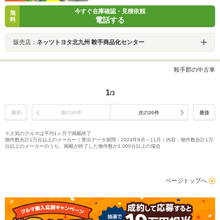
今すぐ在庫確認・見積依頼
無
電話する
料
販売店：
ネッツトヨタ北九州 鞍手商品化センター
鞍手郡の中古車
1
/3
最初
前の30件
次の30件
最後
※人気のクルマは平均1ヶ月で掲載終了
物件数合計1万台以上のメーカー｜算出データ期間：2024年9月～11月｜内容：物件数合計1万
台以上のメーカーのうち、掲載が終了した物件数が1,000台以上の場合
ページトップへ