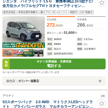
シエンタ ハイブリッド 1.5 G 禁煙車/純正10.5型ナビ/
全方位カメラ/フルセグTV/トヨタセーフティセン
ス/ETC2.0/LEDヘッドライト/ブラインドスポットモニタ
販売店保証
車両品質評価書付
購入プラン付
オンライン相談可
360°画像付
ー/レーダークルーズコントロール/純正アルミホイール/両
側電動スライドドア/衝突軽減
支払総額
本体価格
272.
266.
9
3
万円
万円
31,600
通常ローン
月々
円
年式
2025
年
走行
1.3
万km
車検
'28/04
修復
なし
保証
保証付
整備
法定整備付
住所
福岡県福岡市西区
今すぐ在庫確認・見積依頼
無
電話する
料
カーセンサーアフター保証がBプランに付いています
販売店：
ガリバー 福重店
アウディ
PR
S3スポーツバック 2.0 4WD マトリクスLEDヘッドラ
イト プライバシーガラス マルチカラーアンビエント