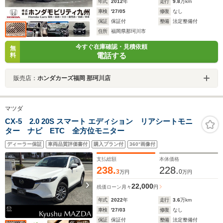
年式
2012
年
走行
9.8
万km
車検
'27/05
修復
なし
保証
保証付
整備
法定整備付
住所
福岡県那珂川市
今すぐ在庫確認・見積依頼
無
電話する
料
販売店：
ホンダカーズ福岡 那珂川店
マツダ
CX-5 2.0 20S スマート エディション リアシートモニ
ター ナビ ETC 全方位モニター
ディーラー保証
車両品質評価書付
購入プラン付
360°画像付
支払総額
本体価格
238.
228.
3
0
万円
万円
22,000
残価ローン
月々
円
年式
2022
年
走行
3.6
万km
車検
'27/03
修復
なし
保証
保証付
整備
法定整備付