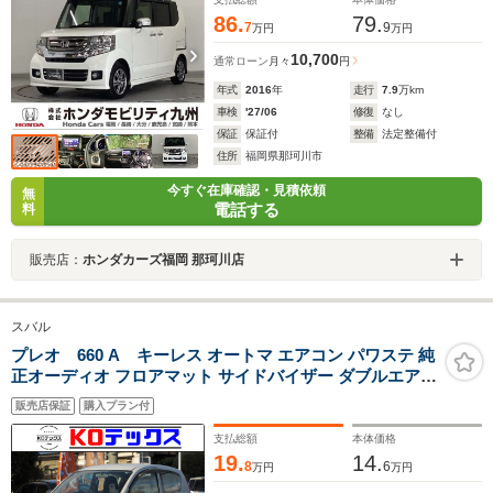
86.
79.
7
9
万円
万円
10,700
通常ローン
月々
円
年式
2016
年
走行
7.9
万km
車検
'27/06
修復
なし
保証
保証付
整備
法定整備付
住所
福岡県那珂川市
今すぐ在庫確認・見積依頼
無
電話する
料
販売店：
ホンダカーズ福岡 那珂川店
スバル
プレオ 660 A キーレス オートマ エアコン パワステ 純
正オーディオ フロアマット サイドバイザー ダブルエアバ
ック タイミングチェーン
販売店保証
購入プラン付
支払総額
本体価格
19.
14.
8
6
万円
万円