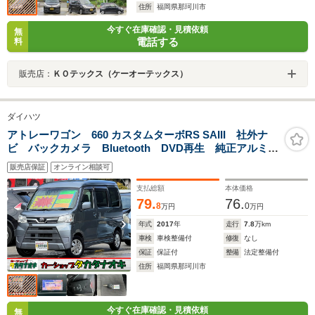
住所
福岡県那珂川市
今すぐ在庫確認・見積依頼
無
電話する
料
販売店：
ＫＯテックス（ケーオーテックス）
ダイハツ
アトレーワゴン 660 カスタムターボRS SAIII 社外ナ
ビ バックカメラ Bluetooth DVD再生 純正アルミ
追突軽減装置 オーバーヘッドコンソール オートライ
販売店保証
オンライン相談可
ト ETC 純正フロアマット プライバシーガラス キ
ーレス
支払総額
本体価格
79.
76.
8
0
万円
万円
年式
2017
年
走行
7.8
万km
車検
車検整備付
修復
なし
保証
保証付
整備
法定整備付
住所
福岡県那珂川市
今すぐ在庫確認・見積依頼
無