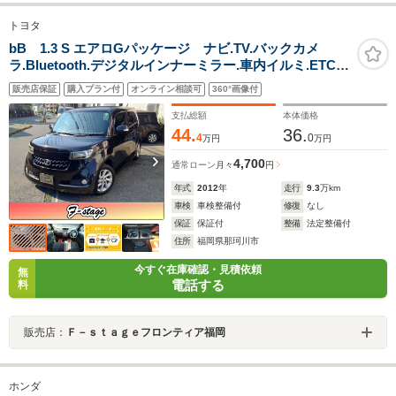
トヨタ
bB 1.3 S エアロGパッケージ ナビ.TV.バックカメ
ラ.Bluetooth.デジタルインナーミラー.車内イルミ.ETC.
タイヤ25年製.スマートキー
販売店保証
購入プラン付
オンライン相談可
360°画像付
支払総額
本体価格
44.
36.
4
0
万円
万円
4,700
通常ローン
月々
円
年式
2012
年
走行
9.3
万km
車検
車検整備付
修復
なし
保証
保証付
整備
法定整備付
住所
福岡県那珂川市
今すぐ在庫確認・見積依頼
無
電話する
料
販売店：
Ｆ－ｓｔａｇｅフロンティア福岡
ホンダ