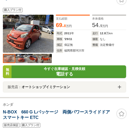
購入プラン付
支払総額
本体価格
69.
54.
8
9
万円
万円
年式
2011
年
走行
12.8
万km
車検
'29/11
修復
なし
保証
保証無
整備
法定整備付
住所
福岡県那珂川市
今すぐ在庫確認・見積依頼
無
電話する
料
販売店：
オートショップイミテーション
ホンダ
N-BOX 660 G Lパッケージ 両側パワースライドドア
スマートキー ETC
販売店保証
購入プラン付