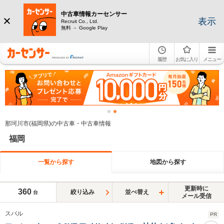
中古車情報カーセンサー
表示
Recruit Co., Ltd.
無料 － Google Play
履歴
お気に入り
メニュー
那珂川市(福岡県)の中古車・中古車情報
福岡
一覧から探す
地図から探す
更新時に
360
絞り込み
並べ替え
台
メール受信
スバル
PR