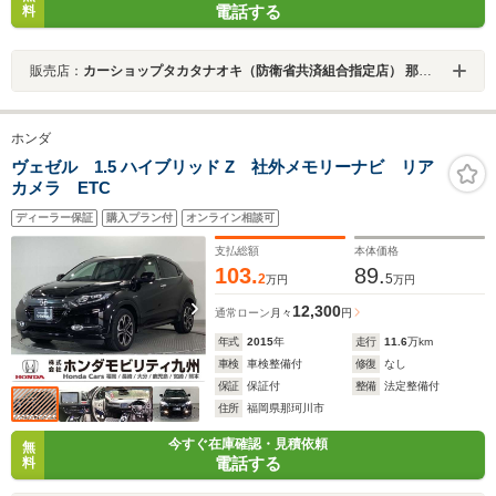
電話する
料
販売店：
カーショップタカタナオキ（防衛省共済組合指定店） 那珂川店
ホンダ
ヴェゼル 1.5 ハイブリッド Z 社外メモリーナビ リア
カメラ ETC
ディーラー保証
購入プラン付
オンライン相談可
支払総額
本体価格
103.
89.
2
5
万円
万円
12,300
通常ローン
月々
円
年式
2015
年
走行
11.6
万km
車検
車検整備付
修復
なし
保証
保証付
整備
法定整備付
住所
福岡県那珂川市
今すぐ在庫確認・見積依頼
無
電話する
料