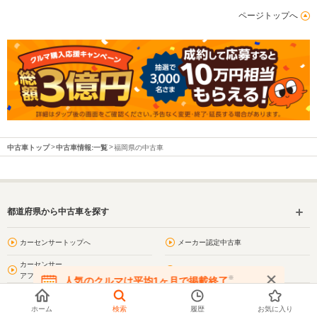
ページトップへ
中古車トップ
中古車情報:一覧
福岡県の中古車
都道府県から中古車を探す
カーセンサートップへ
メーカー認定中古車
カーセンサー
中古車リース
アフター保証対象車
※
人気のクルマは平均1ヶ月で掲載終了
在庫が無くなる前にお問い合わせください
お気に入り
閲覧履歴
ホーム
検索
履歴
お気に入り