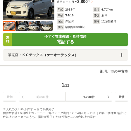
2,800
通常ローン
月々
円
年式
2014
年
走行
6.7
万km
車検
'26/10
修復
あり
保証
保証付
整備
法定整備付
住所
福岡県那珂川市
今すぐ在庫確認・見積依頼
無
電話する
料
販売店：
ＫＯテックス（ケーオーテックス）
那珂川市の中古車
1
/12
最初
前の30件
次の30件
最後
※人気のクルマは平均1ヶ月で掲載終了
物件数合計1万台以上のメーカー｜算出データ期間：2024年9月～11月｜内容：物件数合計1万
台以上のメーカーのうち、掲載が終了した物件数が1,000台以上の場合