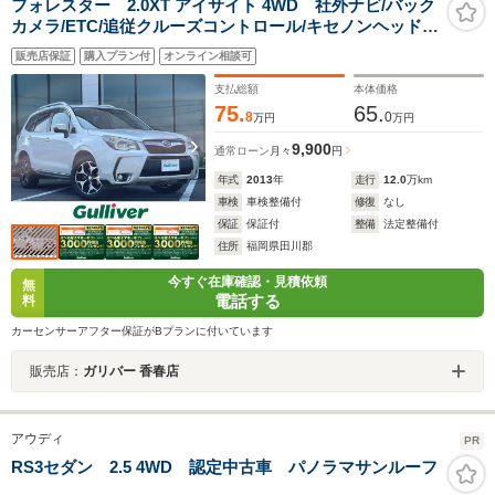
フォレスター 2.0XT アイサイト 4WD 社外ナビ/バック
カメラ/ETC/追従クルーズコントロール/キセノンヘッドラ
イト/パドルシフト/前席パワーシート/レザーシート/前席
販売店保証
購入プラン付
オンライン相談可
シートヒーター/純正アルミホイール
支払総額
本体価格
75.
65.
8
0
万円
万円
9,900
通常ローン
月々
円
年式
2013
年
走行
12.0
万km
車検
車検整備付
修復
なし
保証
保証付
整備
法定整備付
住所
福岡県田川郡
今すぐ在庫確認・見積依頼
無
電話する
料
カーセンサーアフター保証がBプランに付いています
販売店：
ガリバー 香春店
アウディ
PR
RS3セダン 2.5 4WD 認定中古車 パノラマサンルーフ