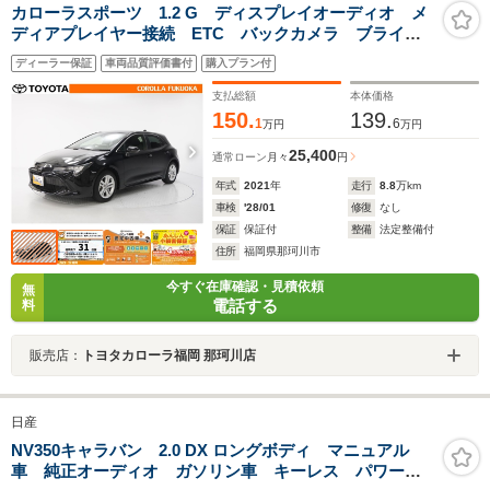
カローラスポーツ 1.2 G ディスプレイオーディオ メ
ディアプレイヤー接続 ETC バックカメラ ブライン
ドスポットモニター クルーズコントロール スマート
ディーラー保証
車両品質評価書付
購入プラン付
キー イモビライザー 純正アルミ LEDヘッドライ
ト アイドリングSTOP
支払総額
本体価格
150.
139.
1
6
万円
万円
25,400
通常ローン
月々
円
年式
2021
年
走行
8.8
万km
車検
'28/01
修復
なし
保証
保証付
整備
法定整備付
住所
福岡県那珂川市
今すぐ在庫確認・見積依頼
無
電話する
料
販売店：
トヨタカローラ福岡 那珂川店
日産
NV350キャラバン 2.0 DX ロングボディ マニュアル
車 純正オーディオ ガソリン車 キーレス パワーウ