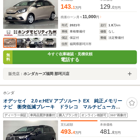
143.
129.
1
0
万円
万円
11,000
残価ローン
月々
円
年式
2021
年
走行
1.8
万km
車検
車検整備付
修復
なし
保証
保証付
整備
法定整備付
住所
福岡県那珂川市
今すぐ在庫確認・見積依頼
無
電話する
料
販売店：
ホンダカーズ福岡 那珂川店
ホンダ
オデッセイ 2.0 e:HEV アブソルート EX 純正メモリー
ナビ 衝突低減ブレーキ ドラレコ マルチビューカメ
ラ 両側電動スライドドア 本革パワーシート LEDヘ
ディーラー保証
車両品質評価書付
購入プラン付
オンライン相談可
360°画像付
ッド
支払総額
本体価格
493.
481.
4
8
万円
万円