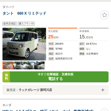
ダイハツ
タント 660 X リミテッド
販売店保証
購入プラン付
支払総額
本体価格
25
15.
0
万円
万円
年式
2010
年
走行
10.9
万km
車検
'27/02
修復
なし
保証
保証付
整備
法定整備付
住所
福岡県那珂川市
今すぐ在庫確認・見積依頼
無
電話する
料
販売店：
ラックガレージ 那珂川店
ホンダ