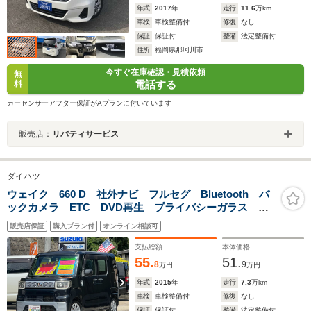
年式
2017
年
走行
11.6
万km
車検
車検整備付
修復
なし
保証
保証付
整備
法定整備付
住所
福岡県那珂川市
今すぐ在庫確認・見積依頼
無
電話する
料
カーセンサーアフター保証がAプランに付いています
販売店：
リバティサービス
ダイハツ
ウェイク 660 D 社外ナビ フルセグ Bluetooth バ
ックカメラ ETC DVD再生 プライバシーガラス フ
ロアマット ドアバイザー ステリモ 電格ミラー ア
販売店保証
購入プラン付
オンライン相談可
イスト 取説 キーレス
支払総額
本体価格
55.
51.
8
9
万円
万円
年式
2015
年
走行
7.3
万km
車検
車検整備付
修復
なし
保証
保証付
整備
法定整備付