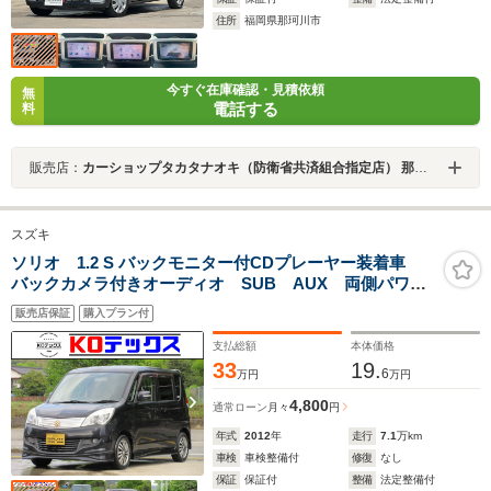
住所
福岡県那珂川市
今すぐ在庫確認・見積依頼
無
電話する
料
販売店：
カーショップタカタナオキ（防衛省共済組合指定店） 那珂川店
スズキ
ソリオ 1.2 S バックモニター付CDプレーヤー装着車
バックカメラ付きオーディオ SUB AUX 両側パワー
スライドドア リアスポ シートカバー 革巻きステア
販売店保証
購入プラン付
リングスイッチ フロントフォグ プライバシーガラ
ス タイミングチェーン
支払総額
本体価格
33
19.
6
万円
万円
4,800
通常ローン
月々
円
年式
2012
年
走行
7.1
万km
車検
車検整備付
修復
なし
保証
保証付
整備
法定整備付