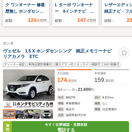
ク ワンオーナー 修復
L ターボ ワンオーナ
レザーエディ
歴無し ホンダセンシ
ー 8インチナビ バ
純正ナビ・フ
ング 衝突軽減ブレー
ックカメラ ドラレ
レビ・アラウ
124
147
2
総額：
.6
万円
総額：
.4
万円
総額：
キ レーンキープアシ
コ ETC アダプティ
ーモニター・
スト クルーズコント
ブクルーズコントロー
ブレーキ・レ
ロール 純正ナビ 純正
ル 両側電動スライド
プアシスト・
ホンダ
ドラレコ バックカメ
ドア シートヒータ
ドスポットモ
ラ ETC Bluetooth
ー Bluetooth LED
デジタルイン
ヴェゼル 1.5 X ホンダセンシング 純正メモリーナビ
リアカメラ ETC
LEDヘッドライト
ヘッドライト 衝突被
ー・黒革シート
害軽減ブレーキ 禁煙
ヘッドライト・
ディーラー保証
車両品質評価書付
購入プラン付
オンライン相談可
360°画像付
車
純正AW
支払総額
本体価格
174.
159.
6
9
万円
万円
21,600
通常ローン
月々
円
年式
2017
年
走行
3.3
万km
車検
車検整備付
修復
なし
保証
保証付
整備
法定整備付
住所
福岡県那珂川市
今すぐ在庫確認・見積依頼
無
電話する
料