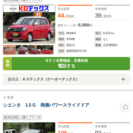
ETC レベライザー タイミングチェーン
支払総額
本体価格
44.
39.
9
3
万円
万円
6,500
通常ローン
月々
円
年式
2016
年
走行
4.3
万km
車検
'27/09
修復
なし
保証
保証付
整備
法定整備付
住所
福岡県那珂川市
今すぐ在庫確認・見積依頼
無
電話する
料
販売店：
ＫＯテックス（ケーオーテックス）
トヨタ
シエンタ 1.5 G 両側パワースライドドア
販売店保証
購入プラン付
支払総額
本体価格