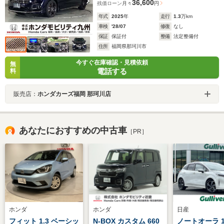
36,600
残価ローン
月々
円
年式
2025
年
走行
1.3
万km
車検
'28/07
修復
なし
保証
保証付
整備
法定整備付
住所
福岡県那珂川市
今すぐ在庫確認・見積依頼
無
電話する
料
販売店：
ホンダカーズ福岡 那珂川店
あなたにおすすめの中古車
［PR］
ホンダ
ホンダ
日産
フィット 1.3 ベーシッ
N-BOX カスタム 660
ノートオーラ 1.