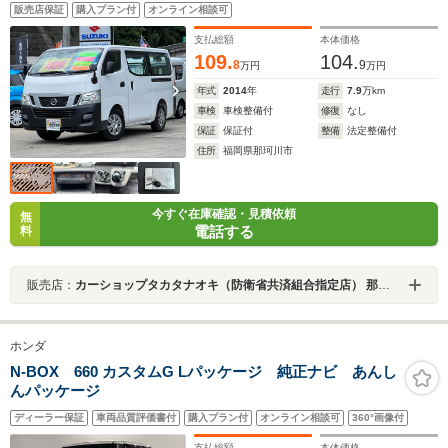
ィンドウ スペアキー 純正ラバーマット ドアバイザ
販売店保証
購入プラン付
オンライン相談可
ー ライトレベライザー
支払総額
本体価格
109.
104.
8
9
万円
万円
年式
2014
年
走行
7.9
万km
車検
車検整備付
修復
なし
保証
保証付
整備
法定整備付
住所
福岡県那珂川市
今すぐ在庫確認・見積依頼
無
電話する
料
販売店：
カーショップタカタナオキ（防衛省共済組合指定店） 那珂川店
ホンダ
N-BOX 660 カスタムG Lパッケージ 純正ナビ あんし
んパッケージ
ディーラー保証
車両品質評価書付
購入プラン付
オンライン相談可
360°画像付
支払総額
本体価格