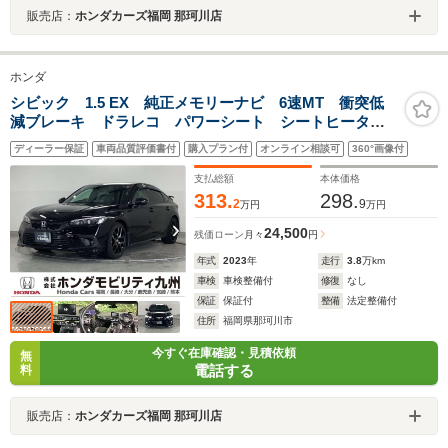
販売店：
ホンダカーズ福岡 那珂川店
ホンダ
シビック 1.5 EX 純正メモリーナビ 6速MT 衝突低
減ブレーキ ドラレコ パワーシート シートヒータ
ー LEDヘッド 純正18AW
ディーラー保証
車両品質評価書付
購入プラン付
オンライン相談可
360°画像付
支払総額
本体価格
313.
298.
2
9
万円
万円
24,500
残価ローン
月々
円
年式
2023
年
走行
3.8
万km
車検
車検整備付
修復
なし
保証
保証付
整備
法定整備付
住所
福岡県那珂川市
今すぐ在庫確認・見積依頼
無
電話する
料
販売店：
ホンダカーズ福岡 那珂川店