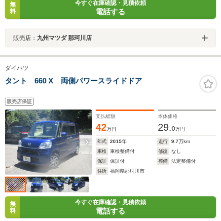
今すぐ在庫確認・見積依頼
無
電話する
料
販売店：
九州マツダ 那珂川店
ダイハツ
タント 660 X 両側パワースライドドア
販売店保証
支払総額
本体価格
42
29.
0
万円
万円
年式
2015
年
走行
9.7
万km
車検
車検整備付
修復
なし
保証
保証付
整備
法定整備付
住所
福岡県那珂川市
今すぐ在庫確認・見積依頼
無
電話する
料