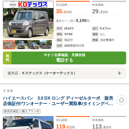
支払総額
本体価格
35.
29.
6
3
万円
万円
5,100
通常ローン
月々
円
年式
2012
年
走行
9.4
万km
車検
'27/02
修復
なし
保証
保証付
整備
法定整備付
住所
福岡県那珂川市
今すぐ在庫確認・見積依頼
無
電話する
料
販売店：
ＫＯテックス（ケーオーテックス）
トヨタ
ハイエースバン 3.0 DX ロング ディーゼルターボ 販売
店保証付/ワンオーナー・ユーザー買取車/タイミングベル
ト交換渡し/ドライブレコーダー/ビルトインETC/最大積載
販売店保証
購入プラン付
量1250kg/ディーゼルターボ/ヘッドライトレベライザー/
両側スライドドア/ディーラーメンテナンス車
支払総額
本体価格
119.
113.
8
9
万円
万円