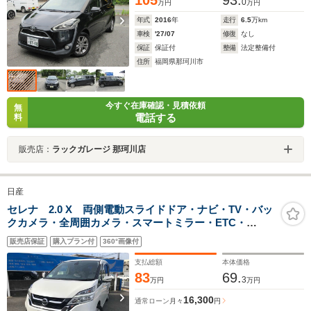
105
93.
0
万円
万円
年式
2016
年
走行
6.5
万km
車検
'27/07
修復
なし
保証
保証付
整備
法定整備付
住所
福岡県那珂川市
今すぐ在庫確認・見積依頼
無
電話する
料
販売店：
ラックガレージ 那珂川店
日産
セレナ 2.0 X 両側電動スライドドア・ナビ・TV・バッ
クカメラ・全周囲カメラ・スマートミラー・ETC・
Bluetooth・インテリキー・Pスタート・8人乗
販売店保証
購入プラン付
360°画像付
支払総額
本体価格
83
69.
3
万円
万円
16,300
通常ローン
月々
円