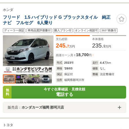
ホンダ
フリード 1.5 ハイブリッド G ブラックスタイル 純正
ナビ フルセグ 6人乗り
ディーラー保証
車両品質評価書付
購入プラン付
オンライン相談可
360°画像付
支払総額
本体価格
245.
235.
7
9
万円
万円
18,700
残価ローン
月々
円
年式
2023
年
走行
4.4
万km
車検
'28/03
修復
なし
保証
保証付
整備
法定整備付
住所
福岡県那珂川市
今すぐ在庫確認・見積依頼
無
電話する
料
販売店：
ホンダカーズ福岡 那珂川店
トヨタ