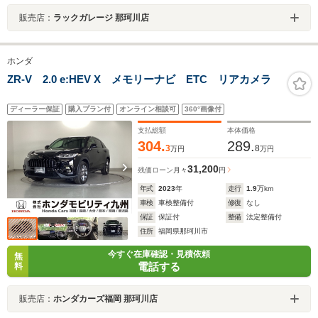
販売店：
ラックガレージ 那珂川店
ホンダ
ZR-V 2.0 e:HEV X メモリーナビ ETC リアカメラ
ディーラー保証
購入プラン付
オンライン相談可
360°画像付
支払総額
本体価格
304.
289.
3
8
万円
万円
31,200
残価ローン
月々
円
年式
2023
年
走行
1.9
万km
車検
車検整備付
修復
なし
保証
保証付
整備
法定整備付
住所
福岡県那珂川市
今すぐ在庫確認・見積依頼
無
電話する
料
販売店：
ホンダカーズ福岡 那珂川店