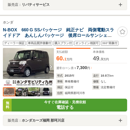
販売店：
リバティサービス
ホンダ
N-BOX 660 G SSパッケージ 純正ナビ 両側電動スラ
イドドア あんしんパッケージ 後席ロールサンシェー
ド
ディーラー保証
車両品質評価書付
購入プラン付
オンライン相談可
360°画像付
支払総額
本体価格
60.
49.
1
9
万円
万円
7,300
通常ローン
月々
円
年式
2015
年
走行
10.0
万km
車検
車検整備付
修復
なし
保証
保証付
整備
法定整備付
住所
福岡県那珂川市
今すぐ在庫確認・見積依頼
無
電話する
料
販売店：
ホンダカーズ福岡 那珂川店