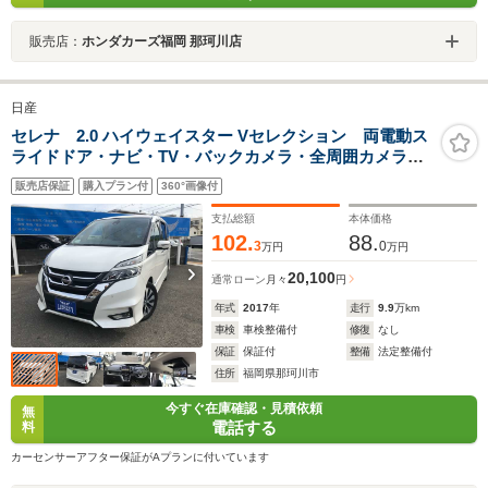
販売店：
ホンダカーズ福岡 那珂川店
日産
セレナ 2.0 ハイウェイスター Vセレクション 両電動ス
ライドドア・ナビ・TV・バックカメラ・全周囲カメラ・
後席モニターETC・Bluetooth・USB・インテリキー・P
販売店保証
購入プラン付
360°画像付
スタート・タイミングチェーン車・8人
支払総額
本体価格
102.
88.
3
0
万円
万円
20,100
通常ローン
月々
円
年式
2017
年
走行
9.9
万km
車検
車検整備付
修復
なし
保証
保証付
整備
法定整備付
住所
福岡県那珂川市
今すぐ在庫確認・見積依頼
無
電話する
料
カーセンサーアフター保証がAプランに付いています