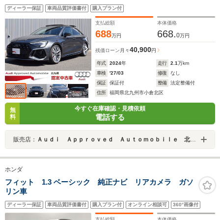
ディーラー保証
車両品質評価書付
購入プラン付
支払総額
本体価格
688
668.
0
万円
万円
40,900
残価ローン
月々
円
年式
2024
年
走行
2.1
万km
車検
'27/03
修復
なし
保証
保証付
整備
法定整備付
住所
福岡県北九州市小倉北区
今すぐ在庫確認・見積依頼
無
電話する
料
販売店：
Ａｕｄｉ Ａｐｐｒｏｖｅｄ Ａｕｔｏｍｏｂｉｌｅ 北九州
ホンダ
フィット 1.3 ベーシック 純正ナビ リアカメラ ガソ
リン車
ディーラー保証
車両品質評価書付
購入プラン付
オンライン相談可
360°画像付
支払総額
本体価格