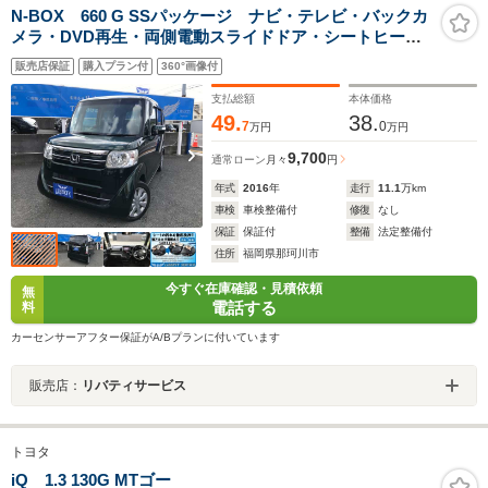
N-BOX 660 G SSパッケージ ナビ・テレビ・バックカ
メラ・DVD再生・両側電動スライドドア・シートヒータ
ー・ETC・プッシュスタート・電動格納ミラー
販売店保証
購入プラン付
360°画像付
支払総額
本体価格
49.
38.
7
0
万円
万円
9,700
通常ローン
月々
円
年式
2016
年
走行
11.1
万km
車検
車検整備付
修復
なし
保証
保証付
整備
法定整備付
住所
福岡県那珂川市
今すぐ在庫確認・見積依頼
無
電話する
料
カーセンサーアフター保証がA/Bプランに付いています
販売店：
リバティサービス
トヨタ
iQ 1.3 130G MTゴー