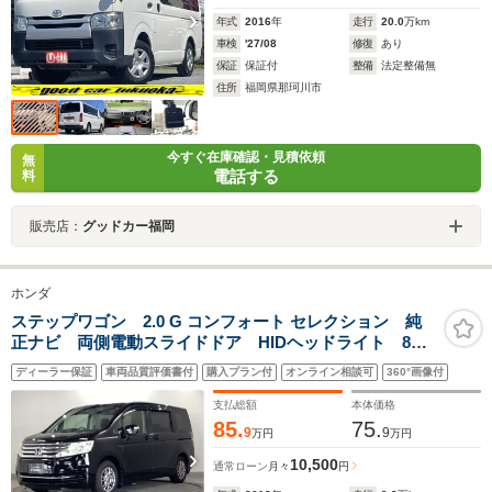
年式
2016
年
走行
20.0
万km
車検
'27/08
修復
あり
保証
保証付
整備
法定整備無
住所
福岡県那珂川市
今すぐ在庫確認・見積依頼
無
電話する
料
販売店：
グッドカー福岡
ホンダ
ステップワゴン 2.0 G コンフォート セレクション 純
正ナビ 両側電動スライドドア HIDヘッドライト 8人
乗り
ディーラー保証
車両品質評価書付
購入プラン付
オンライン相談可
360°画像付
支払総額
本体価格
85.
75.
9
9
万円
万円
10,500
通常ローン
月々
円