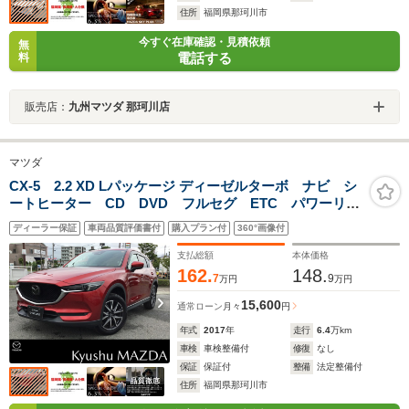
住所
福岡県那珂川市
今すぐ在庫確認・見積依頼
無
電話する
料
販売店：
九州マツダ 那珂川店
マツダ
CX-5 2.2 XD Lパッケージ ディーゼルターボ ナビ シ
ートヒーター CD DVD フルセグ ETC パワーリフ
トゲート
ディーラー保証
車両品質評価書付
購入プラン付
360°画像付
支払総額
本体価格
162.
148.
7
9
万円
万円
15,600
通常ローン
月々
円
年式
2017
年
走行
6.4
万km
車検
車検整備付
修復
なし
保証
保証付
整備
法定整備付
住所
福岡県那珂川市