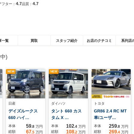
4.7
4.7
アフター：
品質：
庫一覧
買取
スタッフ紹介
お店のクチコミ
系列店
中)
NEW
NEW
日産
ダイハツ
トヨタ
デイズルークス
タント 660 カス
GR86 2.4 RC MT
660 ハイ…
タム X …
車/ユーザ…
59
102
259
本体
本体
本体
.8
万円
.4
万円
.8
万円
67
108
269
総額
総額
総額
.5
万円
.2
万円
.4
万円