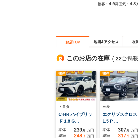
4.9
4.8
接客：
雰囲気：
地図&アクセス
在
お店TOP
このお店の在庫
(
22
台掲載
NEW
NEW
トヨタ
三菱
C-HR ハイブリッ
エクリプスクロス
ド 1.8 G…
1.5 P …
239
307
本体
本体
.8
万円
.8
万円
248
317
総額
総額
.3
万円
.5
万円