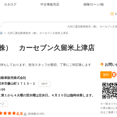
カタログ
中古車販売店
保険/ローン/他
九州三菱自動車販売（株） カーセブン久留
店
九州三菱自動車販売（株） カーセブン久留米上津店
株） カーセブン久留米上津店
お問い
お待ちしております。担当スタッフが親切、丁寧にご対応致します
0
無料
自動車販売株式会社
留米市藤山町１７１３－１
MAP
8:00
と第１から４火曜の翌水曜は定休日。４月２０日は臨時休業します。
ージ
※一部ダイヤ
※車の購入に
せはご遠慮く
4.9
点
(投稿数313件)