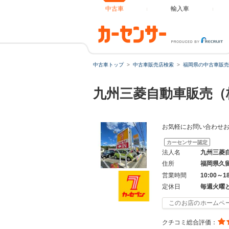
中古車
輸入車
中古車トップ
中古車販売店検索
福岡県の中古車販売
九州三菱自動車販売（
お気軽にお問い合わせ
カーセンサー認定
法人名
九州三菱
住所
福岡県久
営業時間
10:00～1
定休日
毎週火曜
このお店のホームペ
クチコミ総合評価：