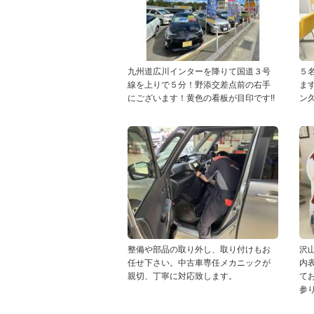
九州道広川インターを降りて国道３号
５
線を上りで５分！野添交差点前の右手
ま
にございます！黄色の看板が目印です!!
ン
整備や部品の取り外し、取り付けもお
沢
任せ下さい。中古車専任メカニックが
内
親切、丁寧に対応致します。
て
参