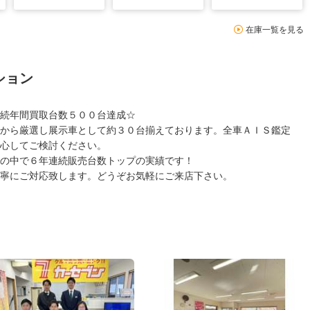
在庫一覧を見る
ション
続年間買取台数５００台達成☆
から厳選し展示車として約３０台揃えております。全車ＡＩＳ鑑定
心してご検討ください。
の中で６年連続販売台数トップの実績です！
寧にご対応致します。どうぞお気軽にご来店下さい。