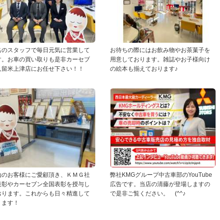
名のスタッフで毎日元気に営業して
お待ちの際にはお飲み物やお茶菓子を
す。お車の買い取りも是非カーセブ
用意しております。雑誌やお子様向け
久留米上津店にお任せ下さい！！
の絵本も揃えております♪
山のお客様にご愛顧頂き、ＫＭＧ社
弊社KMGグループ中古車部のYouTube
表彰やカーセブン全国表彰を授与し
広告です。当店の清藤が登場しますの
おります。これからも日々精進して
で是非ご覧ください。 (^^♪
ります！