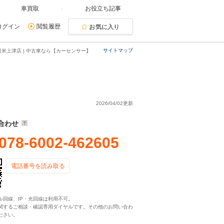
車買取
お役立ち記事
ログイン
閲覧履歴
お気に入り
サイトマップ
米上津店 | 中古車なら【カーセンサー】
2026/04/02更新
合わせ
078-6002-462605
電話番号を読み取る
ル回線、IP・光回線は利用不可。
関するご相談・確認専用ダイヤルです。その他のお問い合わ
ださい。