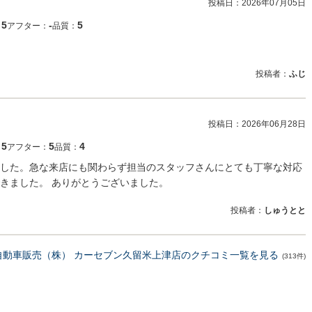
投稿日：
2026年07月05日
5
‐
5
：
アフター：
品質：
投稿者：
ふじ
投稿日：
2026年06月28日
5
5
4
：
アフター：
品質：
した。急な来店にも関わらず担当のスタッフさんにとても丁寧な対応
きました。 ありがとうございました。
投稿者：
しゅうとと
自動車販売（株） カーセブン久留米上津店のクチコミ一覧を見る
(313件)