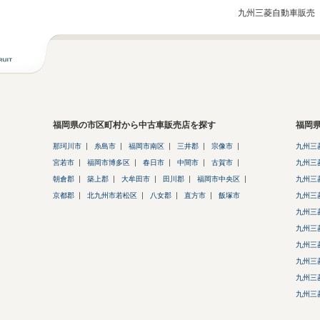
九州三菱自動車販売（
福岡県の市区町村から中古車販売店を探す
福岡
那珂川市
糸島市
福岡市南区
三井郡
宗像市
九州三
宮若市
福岡市博多区
春日市
中間市
古賀市
九州三
朝倉郡
築上郡
大牟田市
田川郡
福岡市中央区
九州三
京都郡
北九州市若松区
八女郡
直方市
飯塚市
九州三
九州三
九州三
九州三
九州三
九州三
九州三