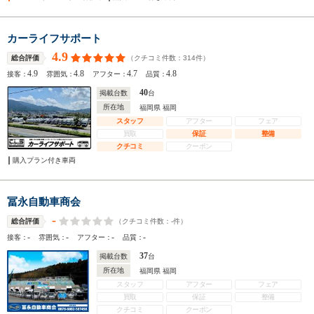
カーライフサポート
4.9
（クチコミ件数：
314
件）
総合評価
4.9
4.8
4.7
4.8
接客：
雰囲気：
アフター：
品質：
40
掲載台数
台
所在地
福岡県 福岡
スタッフ
アフター
フェア
買取
保証
整備
クチコミ
クーポン
購入プラン付き車両
冨永自動車商会
-
（クチコミ件数：
-
件）
総合評価
-
-
-
-
接客：
雰囲気：
アフター：
品質：
37
掲載台数
台
所在地
福岡県 福岡
スタッフ
アフター
フェア
買取
保証
整備
クチコミ
クーポン