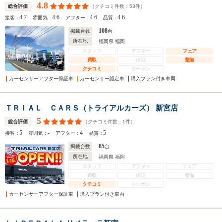
4.8
（クチコミ件数：
53
件）
総合評価
4.7
4.6
4.6
4.6
接客：
雰囲気：
アフター：
品質：
108
掲載台数
台
所在地
福岡県 福岡
スタッフ
アフター
フェア
買取
保証
整備
クチコミ
クーポン
カーセンサーアフター保証車
カーセンサー認定車
購入プラン付き車両
ＴＲＩＡＬ ＣＡＲＳ（トライアルカーズ） 新宮店
5
（クチコミ件数：
1
件）
総合評価
5
-
4
5
接客：
雰囲気：
アフター：
品質：
85
掲載台数
台
所在地
福岡県 福岡
スタッフ
アフター
フェア
買取
保証
整備
クチコミ
クーポン
カーセンサーアフター保証車
購入プラン付き車両