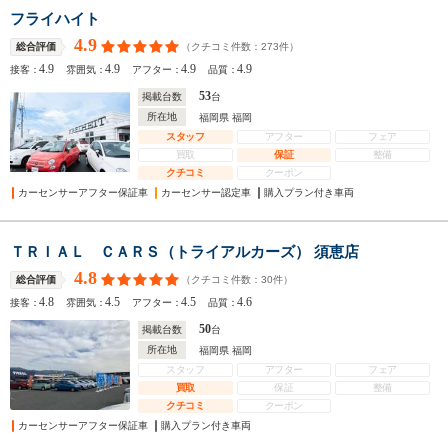
フライハイト
4.9
（クチコミ件数：
273
件）
総合評価
4.9
4.9
4.9
4.9
接客：
雰囲気：
アフター：
品質：
53
掲載台数
台
所在地
福岡県 福岡
スタッフ
アフター
フェア
買取
保証
整備
クチコミ
クーポン
カーセンサーアフター保証車
カーセンサー認定車
購入プラン付き車両
ＴＲＩＡＬ ＣＡＲＳ（トライアルカーズ） 須恵店
4.8
（クチコミ件数：
30
件）
総合評価
4.8
4.5
4.5
4.6
接客：
雰囲気：
アフター：
品質：
50
掲載台数
台
所在地
福岡県 福岡
スタッフ
アフター
フェア
買取
保証
整備
クチコミ
クーポン
カーセンサーアフター保証車
購入プラン付き車両