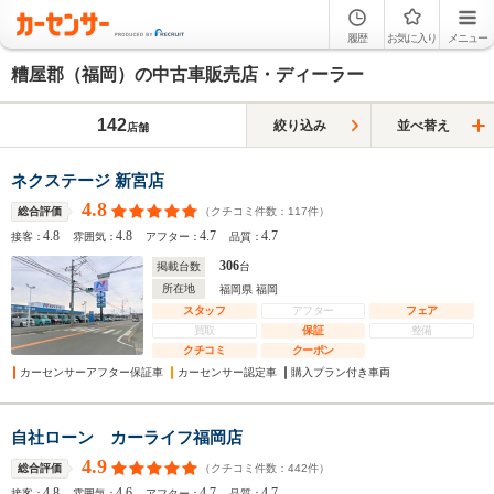
履歴
お気に入り
メニュー
糟屋郡（福岡）の中古車販売店・ディーラー
142
絞り込み
並べ替え
店舗
ネクステージ 新宮店
4.8
（クチコミ件数：
117
件）
総合評価
4.8
4.8
4.7
4.7
接客：
雰囲気：
アフター：
品質：
306
掲載台数
台
所在地
福岡県 福岡
スタッフ
アフター
フェア
買取
保証
整備
クチコミ
クーポン
カーセンサーアフター保証車
カーセンサー認定車
購入プラン付き車両
自社ローン カーライフ福岡店
4.9
（クチコミ件数：
442
件）
総合評価
4.8
4.6
4.7
4.7
接客：
雰囲気：
アフター：
品質：