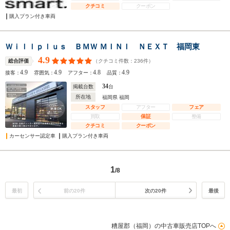
クチコミ
クーポン
購入プラン付き車両
Ｗｉｌｌｐｌｕｓ ＢＭＷ ＭＩＮＩ ＮＥＸＴ 福岡東
4.9
（クチコミ件数：
236
件）
総合評価
4.9
4.9
4.8
4.9
接客：
雰囲気：
アフター：
品質：
34
掲載台数
台
所在地
福岡県 福岡
スタッフ
アフター
フェア
買取
保証
整備
クチコミ
クーポン
カーセンサー認定車
購入プラン付き車両
1
/8
最初
前の20件
次の20件
最後
糟屋郡（福岡）の中古車販売店TOPへ