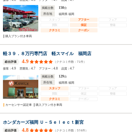
150
掲載台数
台
所在地
福岡県 福岡
スタッフ
アフター
フェア
買取
保証
整備
クチコミ
クーポン
購入プラン付き車両
軽３９．８万円専門店 軽スマイル 福岡店
4.9
（クチコミ件数：
71
件）
総合評価
4.9
4.7
4.8
4.7
接客：
雰囲気：
アフター：
品質：
129
掲載台数
台
所在地
福岡県 福岡
スタッフ
アフター
フェア
買取
保証
整備
クチコミ
クーポン
カーセンサー認定車
購入プラン付き車両
ホンダカーズ福岡 Ｕ－Ｓｅｌｅｃｔ新宮
4.8
（クチコミ件数：
574
件）
総合評価