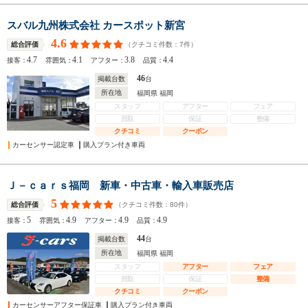
スバル九州株式会社 カースポット新宮
4.6
（クチコミ件数：
7
件）
総合評価
4.7
4.1
3.8
4.4
接客：
雰囲気：
アフター：
品質：
46
掲載台数
台
所在地
福岡県 福岡
スタッフ
アフター
フェア
買取
保証
整備
クチコミ
クーポン
カーセンサー認定車
購入プラン付き車両
Ｊ－ｃａｒｓ福岡 新車・中古車・輸入車販売店
5
（クチコミ件数：
80
件）
総合評価
5
4.9
4.9
4.9
接客：
雰囲気：
アフター：
品質：
44
掲載台数
台
所在地
福岡県 福岡
スタッフ
アフター
フェア
買取
保証
整備
クチコミ
クーポン
カーセンサーアフター保証車
購入プラン付き車両