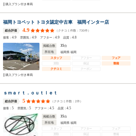
購入プラン付き車両
福岡トヨペット トヨタ認定中古車 福岡インター店
4.9
（クチコミ件数：
730
件）
総合評価
4.9
4.9
4.9
4.8
接客：
雰囲気：
アフター：
品質：
35
掲載台数
台
所在地
福岡県 福岡
スタッフ
アフター
フェア
買取
保証
整備
クチコミ
クーポン
購入プラン付き車両
ｓｍａｒｔ．ｏｕｔｌｅｔ
5
（クチコミ件数：
2
件）
総合評価
5
5
4.5
4.5
接客：
雰囲気：
アフター：
品質：
35
掲載台数
台
所在地
福岡県 福岡
スタッフ
アフター
フェア
買取
保証
整備