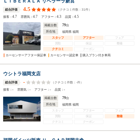
ＬＩＢＥＲＡＬＡ リベラーラ新宮
4.5
（クチコミ件数：
31
件）
総合評価
4.7
4.7
4.3
4.5
接客：
雰囲気：
アフター：
品質：
79
掲載台数
台
所在地
福岡県 福岡
スタッフ
アフター
フェア
買取
保証
整備
クチコミ
クーポン
カーセンサーアフター保証車
カーセンサー認定車
購入プラン付き車両
ウシトラ福岡支店
-
（クチコミ件数：
-
件）
総合評価
-
-
-
-
接客：
雰囲気：
アフター：
品質：
79
掲載台数
台
所在地
福岡県 福岡
スタッフ
アフター
フェア
買取
保証
整備
クチコミ
クーポン