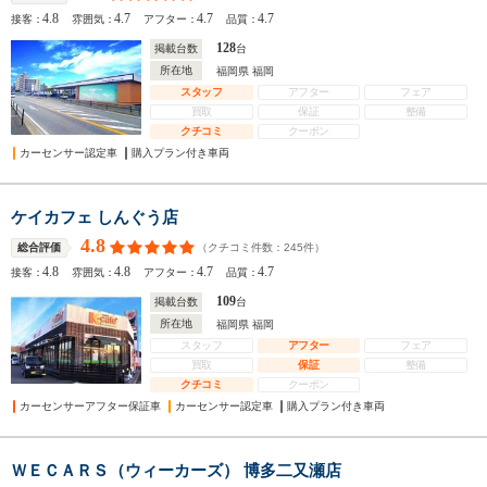
4.8
4.7
4.7
4.7
接客：
雰囲気：
アフター：
品質：
128
掲載台数
台
所在地
福岡県 福岡
スタッフ
アフター
フェア
買取
保証
整備
クチコミ
クーポン
カーセンサー認定車
購入プラン付き車両
ケイカフェ しんぐう店
4.8
（クチコミ件数：
245
件）
総合評価
4.8
4.8
4.7
4.7
接客：
雰囲気：
アフター：
品質：
109
掲載台数
台
所在地
福岡県 福岡
スタッフ
アフター
フェア
買取
保証
整備
クチコミ
クーポン
カーセンサーアフター保証車
カーセンサー認定車
購入プラン付き車両
ＷＥＣＡＲＳ（ウィーカーズ） 博多二又瀬店