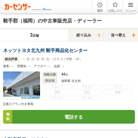
履歴
お気に入り
メニュー
鞍手郡（福岡）の中古車販売店・ディーラー
3
絞り込み
並べ替え
店舗
ネッツトヨタ北九州 鞍手商品化センター
-
（クチコミ件数：
-
件）
総合評価
-
-
-
-
接客：
雰囲気：
アフター：
品質：
44
掲載台数
台
所在地
福岡県 北九州
スタッフ
アフター
フェア
買取
保証
整備
クチコミ
クーポン
購入プラン付き車両
無
電話する
料