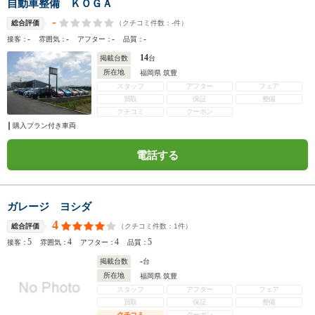
自動車整備 ＫＯＧＡ
-
（クチコミ件数：
-
件）
総合評価
-
-
-
-
接客：
雰囲気：
アフター：
品質：
14
掲載台数
台
所在地
福岡県 筑豊
スタッフ
アフター
フェア
買取
保証
整備
クチコミ
クーポン
購入プラン付き車両
電話する
ガレージ ヨシダ
4
（クチコミ件数：
1
件）
総合評価
5
4
4
5
接客：
雰囲気：
アフター：
品質：
-
掲載台数
台
所在地
福岡県 筑豊
スタッフ
アフター
フェア
買取
保証
整備
クチコミ
クーポン