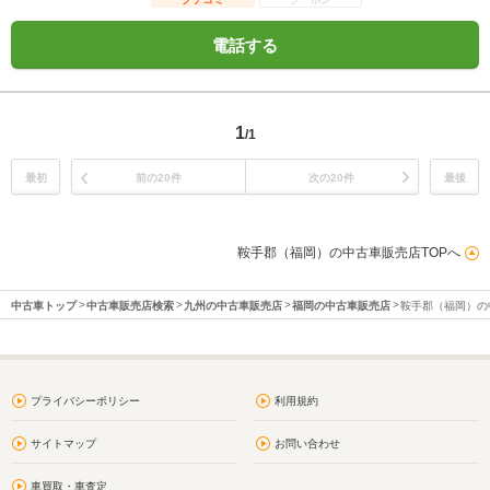
電話する
1
/1
最初
前の20件
次の20件
最後
鞍手郡（福岡）の中古車販売店TOPへ
中古車トップ
中古車販売店検索
九州の中古車販売店
福岡の中古車販売店
鞍手郡（福岡）の
プライバシーポリシー
利用規約
サイトマップ
お問い合わせ
車買取・車査定