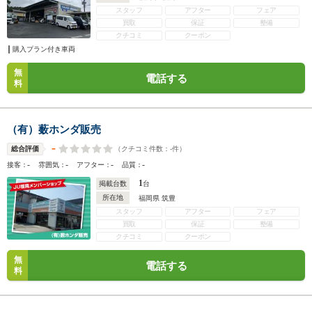
スタッフ
アフター
フェア
買取
保証
整備
クチコミ
クーポン
購入プラン付き車両
無
電話する
料
（有）薮ホンダ販売
-
（クチコミ件数：
-
件）
総合評価
-
-
-
-
接客：
雰囲気：
アフター：
品質：
1
掲載台数
台
所在地
福岡県 筑豊
スタッフ
アフター
フェア
買取
保証
整備
クチコミ
クーポン
無
電話する
料