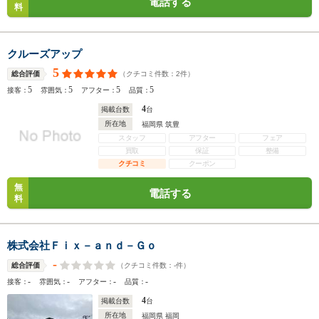
電話する
料
クルーズアップ
5
（クチコミ件数：
2
件）
総合評価
5
5
5
5
接客：
雰囲気：
アフター：
品質：
4
掲載台数
台
所在地
福岡県 筑豊
スタッフ
アフター
フェア
買取
保証
整備
クチコミ
クーポン
無
電話する
料
株式会社Ｆｉｘ－ａｎｄ－Ｇｏ
-
（クチコミ件数：
-
件）
総合評価
-
-
-
-
接客：
雰囲気：
アフター：
品質：
4
掲載台数
台
所在地
福岡県 福岡