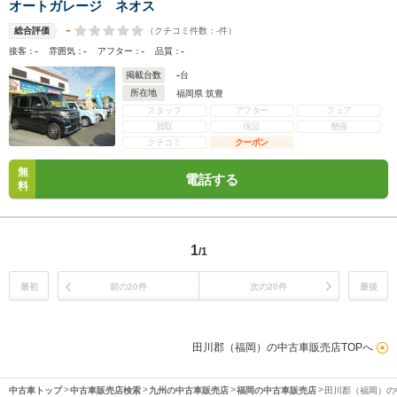
オートガレージ ネオス
-
（クチコミ件数：
-
件）
総合評価
-
-
-
-
接客：
雰囲気：
アフター：
品質：
-
掲載台数
台
所在地
福岡県 筑豊
スタッフ
アフター
フェア
買取
保証
整備
クチコミ
クーポン
無
電話する
料
1
/1
最初
前の20件
次の20件
最後
田川郡（福岡）の中古車販売店TOPへ
中古車トップ
中古車販売店検索
九州の中古車販売店
福岡の中古車販売店
田川郡（福岡）の