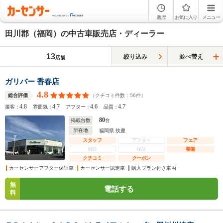
履歴
お気に入り
メニュー
田川郡（福岡）の中古車販売店・ディーラー
13
絞り込み
並べ替え
店舗
ガリバー 香春店
4.8
（クチコミ件数：
56
件）
総合評価
4.8
4.7
4.6
4.7
接客：
雰囲気：
アフター：
品質：
80
掲載台数
台
所在地
福岡県 筑豊
スタッフ
アフター
フェア
買取
保証
整備
クチコミ
クーポン
カーセンサーアフター保証車
カーセンサー認定車
購入プラン付き車両
無
電話する
料