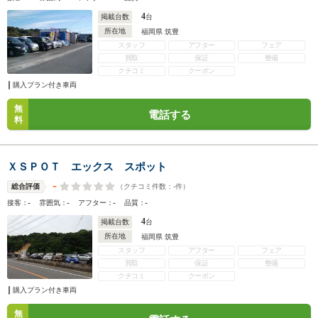
4
掲載台数
台
所在地
福岡県 筑豊
スタッフ
アフター
フェア
買取
保証
整備
クチコミ
クーポン
購入プラン付き車両
無
電話する
料
ＸＳＰＯＴ エックス スポット
-
（クチコミ件数：
-
件）
総合評価
-
-
-
-
接客：
雰囲気：
アフター：
品質：
4
掲載台数
台
所在地
福岡県 筑豊
スタッフ
アフター
フェア
買取
保証
整備
クチコミ
クーポン
購入プラン付き車両
無