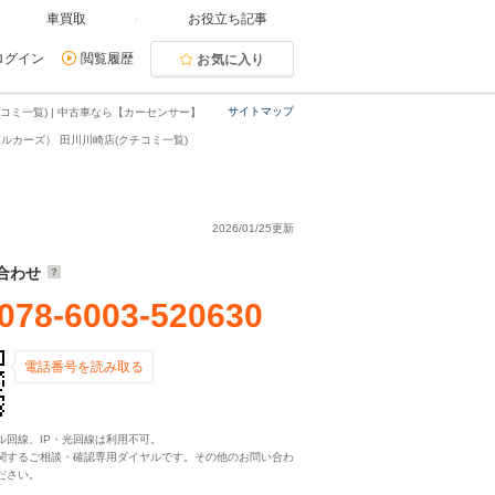
車買取
お役立ち記事
ログイン
閲覧履歴
お気に入り
サイトマップ
ミ一覧) | 中古車なら【カーセンサー】
ルカーズ） 田川川崎店(クチコミ一覧)
2026/01/25更新
合わせ
078-6003-520630
電話番号を読み取る
ル回線、IP・光回線は利用不可。
関するご相談・確認専用ダイヤルです。その他のお問い合わ
ださい。