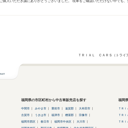
ご購入いただき誠にありがとうございました。 現車をご確認いただけない中でも、
けたとのお言葉を頂戴し、私どもも大変嬉しく思います。 今後もご不明点やご相談等がございましたら、どうぞ
お力になれる機会がございましたら、ぜひお声がけいただけましたら幸いです。 こ
ＴＲＩＡＬ ＣＡＲＳ（トライア
福岡県の市区町村から中古車販売店を探す
福岡
中間市
みやま市
豊前市
遠賀郡
大牟田市
ＴＲＩ
古賀市
うきは市
福津市
糟屋郡
宗像市
ＴＲＩ
福岡市西区
春日市
福岡市中央区
大川市
ＴＲＩ