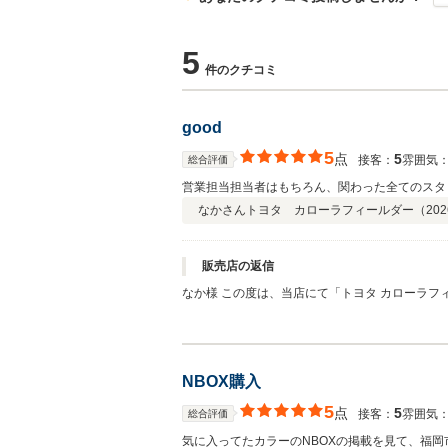
5
件のクチコミ
good
5
点
5
接客：
雰囲気
総合評価
営業担当担当者はもちろん、関わった全てのスタ
なかさん
トヨタ カローラフィールダー（
202
販売店の返信
なか様 この度は、当店にて「トヨタ カローラフィールダー」をご購入いただき、誠にありがとうございます。 また、総合評価5点という大変高い評価と温かいクチコミをご投稿いた
だき、スタッフ一同大変嬉しく思っております。 営業担当をはじめ、当店スタッフの対応やお店の雰囲気についてお褒めの言葉をいただき、感謝申し上げます。「相談しやすい話
方、応対態度」と感じていただけたことは、私たちが
はまた利用させていただきます」というお言葉も
テナンス、お車のことで何か気になることなどがございましたら、いつでもお気軽
NBOX購入
5
点
5
接客：
雰囲気
総合評価
気に入ってたカラーのNBOXの掲載を見て、福岡市内から現物を見に来ました 丁寧に対応していただき、安心して