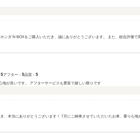
フターサービスにつきましては、これからお乗りいただく段階ということでの
イフを通じてさらにご満足いただけるよう、納車後のサポートもしっかりと対応させ
ませ。 今後とも、ゆき様の素敵なカーライフのお手伝いができるよう努めてまいります。
 この度は嬉しいクチコミをご投稿いただき、誠にありがとうございました。
5
5
5
：
アフター：
品質：
心地が良いです。 アフターサービスも豊富で嬉しい限りです
せていただいたお車、乗り心地が良いとのこと、ご満足いただけて私共も大変嬉
お喜びいただけて安心いたしました。クルマはご購入いただいてからが本当のお付き
ナンスなど、いつでもお気軽にお店にお立ち寄りくださいね。 今後ともどうぞよろしくお願いいたします。