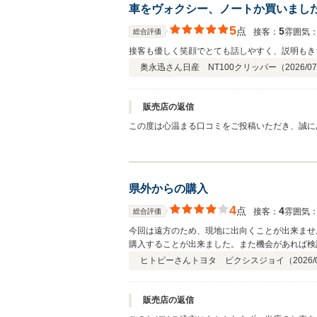
車をヴォクシー、ノートか買いまし
5
点
5
接客：
雰囲気
総合評価
接客も優しく笑顔でとても話しやすく、説明もき
奥永迅さん
日産 NT100クリッパー（
2026/07
販売店の返信
この度は心温まる口コミをご投稿いただき、誠にありがとうございます。 スタッフの接客やご説明について「安心した
は、お客様にご納得・ご安心いただけるよう、分かりやすいご
かと存じますが、安心して状況をお話しいただけ
からもカーライフをしっかりとサポートさせてい
ます。
県外からの購入
4
点
4
接客：
雰囲気
総合評価
今回は遠方のため、現地に出向くことが出来ませ
購入することが出来ました。また機会があれば検
ヒトピーさん
トヨタ ピクシスジョイ（
2026/
販売店の返信