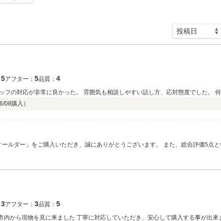
5
5
4
：
アフター：
品質：
ッフの対応が非常に良かった。 雰囲気も相談しやすい話し方、応対態度でした。 
6/08
購入）
し
お客様に安心してお車選びを楽しんでいただくために日々心がけていることですので、大変励
、本当にありがとうございます。 お車はご購入いただいてからが本当のお付き合い
にご相談くださいませ。 なか様のこれからのカーライフが素晴らしいものとなりますよう、スタッ
フ一同全力でサポートさせていただきます。 今後ともＴＲＩＡＬ ＣＡＲＳをよろしくお願いいたします。 
3
3
5
：
アフター：
品質：
購入する事が出来ました まだ購入後、乗ってないので、＋3の評価