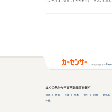
このたびはご遠方にもかかわらず、当店のお車を
詳細にご案内させていただき、また諸経費等についてもご納得いただ
お気軽にご連絡ください。 また、お車のことで
近くの県から中古車販売店を探す
福岡
佐賀
長崎
熊本
大分
宮崎
鹿児島
沖縄