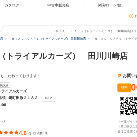
カタログ
中古車販売店
保険/ローン/他
ＴＲＩＡＬ ＣＡＲＳ（トライアルカーズ） 田川川崎店(クチコ
店
ＴＲＩＡＬ ＣＡＲＳ（トライアルカーズ） 田川川崎店
ＴＲＩＡＬ ＣＡＲＳ（トライア
（トライアルカーズ） 田川川崎店
お問い
にもこだわっております！
0
取扱店
無料
トライアルカーズ
川郡川崎町田原２１８２
MAP
8:00
ージ
※一部ダイヤ
※車の購入に
せはご遠慮く
4.8
点
(投稿数5件)