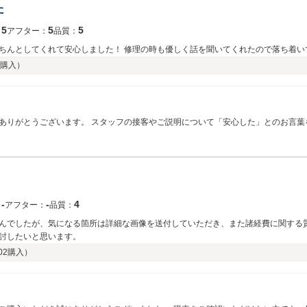
た
5
5
5
：
アフター：
品質：
ちんとしてくれて安心しました！ 修理の時も優しく話を聞いてくれたので落ち着い
購入）
」とのお言葉を頂戴し、大変嬉しく拝読いたしました。当店で
案内を心がけておりますので、そのように仰っていただけて光栄に存じます。 また、修理の際はご不安な思
たとのことで何よりでございます。万が一のトラブルの際こそ、お客様の不安を取り除
ただきますので、お車のことでしたらいつでもお気軽にご相談くださいませ。今後
‐
‐
4
：
アフター：
品質：
んでしたが、気になる箇所は詳細な画像を送付していただき、また諸経費に関する
討したいと思います。
02
購入）