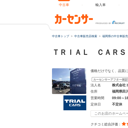
中古車
輸入車
中古車トップ
中古車販売店検索
福岡県の中古車販売
ＴＲＩＡＬ ＣＡＲＳ
価格だけでなく、品質
カーセンサーアフター保証
法人名
株式会社
住所
福岡県田
営業時間
09:00～1
定休日
不定休
このお店のホームペ
クチコミ総合評価：