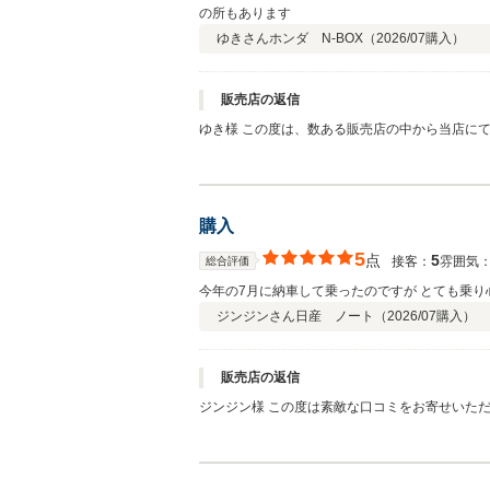
の所もあります
ゆきさん
ホンダ N-BOX（
2026/07
購入）
販売店の返信
ゆき様 この度は、数ある販売店の中から当店にてホンダ N-BOXをご購入いただき、誠にありがとうございます。 また、総合評価で満点、接客や車の品質にも高い評価をいただき、
スタッフ一同大変嬉しく思っております。 福岡市内から遠方よりわざわざ現車確認にお越しいただき、心より感謝申し上げます。 お探しのカラーのN-BOXを気に入っていただけたこ
と、そして「安心して購入できた」とのお言葉を頂戴し、私共も安心いたしました。 お店の雰囲気やア
お気遣い、ありがとうございます。今後のカーラ
メンテナンスのことやご不明な点などがございましたら、いつでもお気軽にご相談ください
購入
末永いお付き合いをよろしくお願いいたします。
5
点
5
接客：
雰囲気
総合評価
今年の7月に納車して乗ったのですが とても乗り
ジンジンさん
日産 ノート（
2026/07
購入）
販売店の返信
ジンジン様 この度は素敵な口コミをお寄せいただき、本当にありがとうございます！ 7月にご納車さ
しいです。 また、アフターサービスについても
うなお言葉がスタッフ一番の励みになります。 これからもジンジン様に安心してカーライフを楽しんでいただけるよう、お店全体でしっかりサポートしてまいります！日常のメンテ