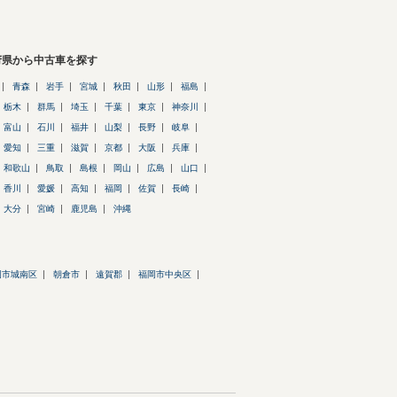
府県から中古車を探す
青森
岩手
宮城
秋田
山形
福島
栃木
群馬
埼玉
千葉
東京
神奈川
富山
石川
福井
山梨
長野
岐阜
愛知
三重
滋賀
京都
大阪
兵庫
和歌山
鳥取
島根
岡山
広島
山口
香川
愛媛
高知
福岡
佐賀
長崎
大分
宮崎
鹿児島
沖縄
岡市城南区
朝倉市
遠賀郡
福岡市中央区