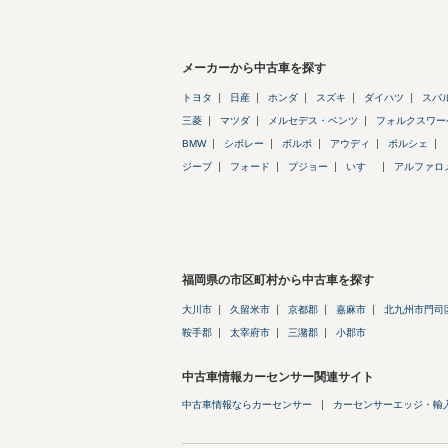
メーカーから中古車を探す
トヨタ
日産
ホンダ
スズキ
ダイハツ
スバ
三菱
マツダ
メルセデス・ベンツ
フォルクスワー
BMW
シボレー
ボルボ
アウディ
ポルシェ
ジープ
フォード
プジョー
いすゞ
アルファロ
福岡県の市区町村から中古車を探す
大川市
久留米市
京都郡
嘉麻市
北九州市門司
鞍手郡
太宰府市
三潴郡
小郡市
中古車情報カーセンサー関連サイト
中古車情報ならカーセンサー
カーセンサーエッジ・輸