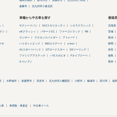
福岡市南区
那珂川市
筑紫野市
北九州市門司区
嘉麻市
北九州市小倉北区
車種から中古車を探す
都道
ル
サクシードバン
612スカリエッティ
シエラクラシック
北海道
ゲン
eKクラッシィ
パサートCC
ファーゴトラック
R8
茨城
ランサー
ウラカンスパイダー
アトレー7
新潟
メオ
ハイゼットピック
960エステート
e-tron
静岡
A1スポーツバック
GTロードスター
D3ツーリング
奈良
ファミリアアスティナ
バモスホビオ
Fタイプクーペ
徳島
3-イレブン
熊本
区
大野城市
筑紫野市
宮若市
北九州市八幡西区
小郡市
飯塚市
田川市
福
入車
車買取・車査定
中古車リース