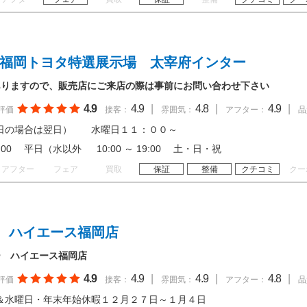
 福岡トヨタ特選展示場 太宰府インター
ありますので、販売店にご来店の際は事前にお問い合わせ下さい
4.9
4.9
|
4.8
|
4.9
|
評価
接客：
雰囲気：
アフター：
品
日の場合は翌日） 水曜日１１：００～
 19:00 平日（水以外 10:00 ～ 19:00 土・日・祝
アフター
フェア
買取
保証
整備
クチコミ
クー
 ハイエース福岡店
ー ハイエース福岡店
4.9
4.9
|
4.9
|
4.8
|
評価
接客：
雰囲気：
アフター：
品
＆水曜日・年末年始休暇１２月２７日～１月４日