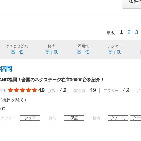
条件
1
2
3
最初
クチコミ総合
接客
雰囲気
アフター
高
低
高
低
高
低
高
低
｜
｜
｜
｜
 福岡
AND福岡！全国のネクステージ在庫30000台を紹介！
4.9
4.9
|
4.9
|
4.9
|
評価
接客：
雰囲気：
アフター：
品
（祝日を除く）
20:00
アフター
フェア
買取
保証
整備
クチコミ
クー