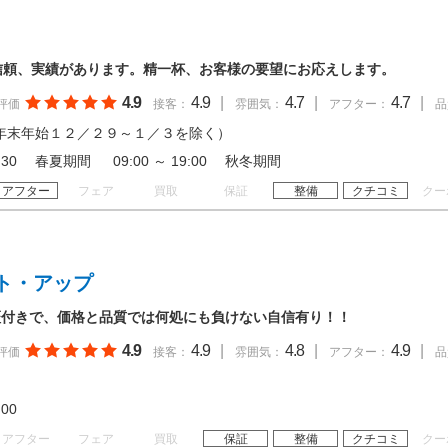
信頼、実績があります。精一杯、お客様の要望にお応えします。
4.9
4.9
|
4.7
|
4.7
|
評価
接客：
雰囲気：
アフター：
品
年末年始１２／２９～１／３を除く）
 19:30 春夏期間 09:00 ～ 19:00 秋冬期間
アフター
フェア
買取
保証
整備
クチコミ
クー
ト・アップ
証付きで、価格と品質では何処にも負けない自信有り！！
4.9
4.9
|
4.8
|
4.9
|
評価
接客：
雰囲気：
アフター：
品
19:00
アフター
フェア
買取
保証
整備
クチコミ
クー