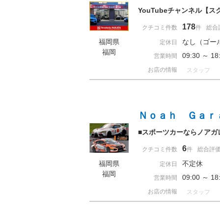
YouTubeチャンネル【ス
178
クチコミ件数
件
総合
福岡県
なし（ゴー
定休日
福岡
09:30 ～ 
営業時間
お店の情報
スタッフ
Ｎｏａｈ Ｇａｒ
■スポーツカーならノアガ
6
クチコミ件数
件
総合評
福岡県
不定休
定休日
福岡
09:00 ～ 
営業時間
お店の情報
スタッフ