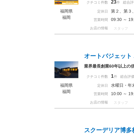
23
クチコミ件数
件
総合評
福岡県
第２、第３
定休日
福岡
09:30 ～ 
営業時間
お店の情報
スタッフ
オートバジェット
業界最長創業60年以上の
1
クチコミ件数
件
総合評
福岡県
水曜日・年
定休日
福岡
10:00 ～ 
営業時間
お店の情報
スタッフ
スクーデリア博多