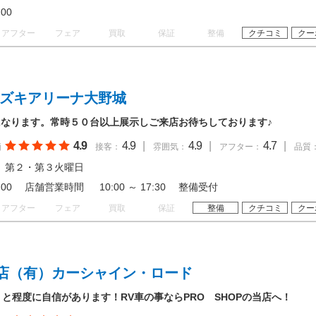
19:00
アフター
フェア
買取
保証
整備
クチコミ
クー
スズキアリーナ大野城
なります。常時５０台以上展示しご来店お待ちしております♪
4.9
4.9
|
4.9
|
4.7
|
価
接客：
雰囲気：
アフター：
品質
、第２・第３火曜日
 18:00 店舗営業時間 10:00 ～ 17:30 整備受付
アフター
フェア
買取
保証
整備
クチコミ
クー
店（有）カーシャイン・ロード
りと程度に自信があります！RV車の事ならPRO SHOPの当店へ！