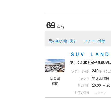
69
店舗
元の並び順に戻す
クチコミ件数
ＳＵＶ ＬＡＮＤ
楽しくお車を探せるSUVL
240
クチコミ件数
件
総合
福岡県
第３水曜日
定休日
福岡
10:00 ～ 
営業時間
お店の情報
スタッフ