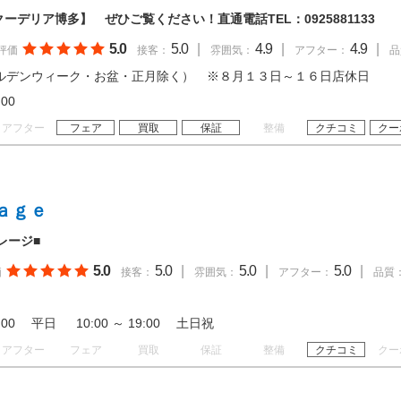
クーデリア博多】 ぜひご覧ください！直通電話TEL：0925881133
5.0
5.0
|
4.9
|
4.9
|
評価
接客：
雰囲気：
アフター：
品
ルデンウィーク・お盆・正月除く） ※８月１３日～１６日店休日
18:00
アフター
フェア
買取
保証
整備
クチコミ
クー
ａｇｅ
レージ■
5.0
5.0
|
5.0
|
5.0
|
価
接客：
雰囲気：
アフター：
品質
18:00 平日 10:00 ～ 19:00 土日祝
アフター
フェア
買取
保証
整備
クチコミ
クー