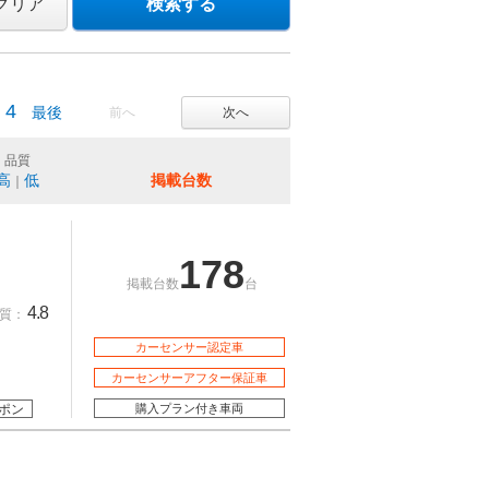
クリア
検索する
4
最後
前へ
次へ
品質
高
低
掲載台数
｜
178
掲載台数
台
4.8
質：
カーセンサー認定車
カーセンサーアフター保証車
ポン
購入プラン付き車両