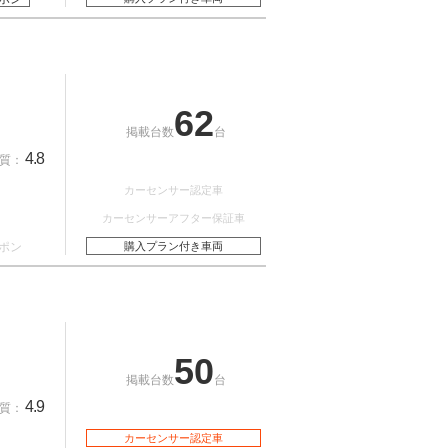
62
掲載台数
台
4.8
質：
カーセンサー認定車
カーセンサーアフター保証車
ポン
購入プラン付き車両
50
掲載台数
台
4.9
質：
カーセンサー認定車