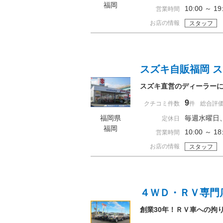
福岡
10:00 ～ 
営業時間
お店の情報
スタッフ
スズキ自販福岡 
スズキ直営のディーラーに
9
クチコミ件数
件
総合評
福岡県
毎週水曜日
定休日
福岡
10:00 ～
営業時間
お店の情報
スタッフ
４ＷＤ・ＲＶ専門
創業30年！ＲＶ車への拘