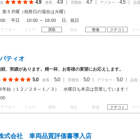
4.9
4.9
|
4.7
|
4.5
|
価
接客：
雰囲気：
アフター：
品
、第５月曜（祝祭日の場合は火曜）
19:00 平日 10:00 ～ 18:00 日、祝日
アフター
フェア
買取
保証
整備
クチコミ
クー
 パティオ
信頼、実績があります。精一杯、お客様の要望にお応えします。
5.0
5.0
|
5.0
|
5.0
|
価
接客：
雰囲気：
アフター：
品質
末年始（１２／２９～１／３） 水曜日も本店は営業しています！
19:00
アフター
フェア
買取
保証
整備
クチコミ
クー
株式会社 車両品質評価書導入店