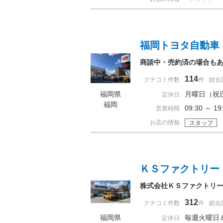
福岡トヨタ自動車
商談中・売約済の場合も
114
クチコミ件数
件
総合
福岡県
月曜日（祝
定休日
福岡
09:30 ～
営業時間
お店の情報
スタッフ
ＫＳファクトリー
株式会社ＫＳファクトリ
312
クチコミ件数
件
総合
福岡県
毎週火曜日
定休日