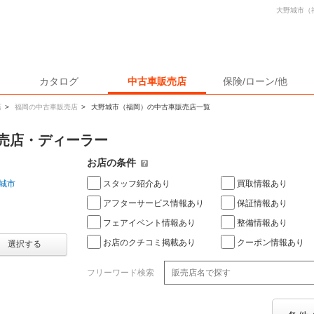
大野城市（
カタログ
中古車販売店
保険/ローン/他
店
>
福岡の中古車販売店
>
大野城市（福岡）の中古車販売店一覧
売店・ディーラー
お店の条件
スタッフ紹介あり
買取情報あり
城市
アフターサービス情報あり
保証情報あり
フェアイベント情報あり
整備情報あり
お店のクチコミ掲載あり
クーポン情報あり
選択する
フリーワード検索