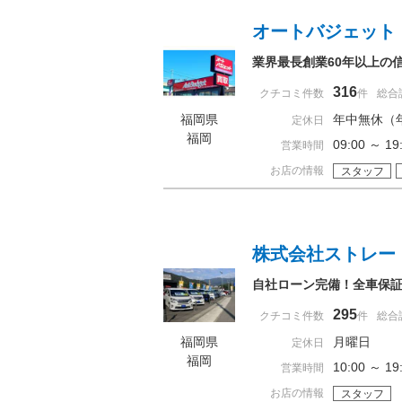
オートバジェット
業界最長創業60年以上の
316
クチコミ件数
件
総合
福岡県
年中無休（
定休日
福岡
09:00 ～
営業時間
お店の情報
スタッフ
株式会社ストレー
自社ローン完備！全車保
295
クチコミ件数
件
総合
福岡県
月曜日
定休日
福岡
10:00 ～ 
営業時間
お店の情報
スタッフ