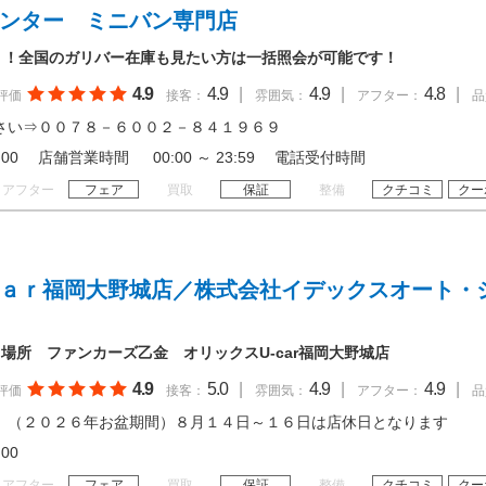
インター ミニバン専門店
！！全国のガリバー在庫も見たい方は一括照会が可能です！
4.9
4.9
|
4.9
|
4.8
|
評価
接客：
雰囲気：
アフター：
品
さい⇒００７８－６００２－８４１９６９
 20:00 店舗営業時間 00:00 ～ 23:59 電話受付時間
アフター
フェア
買取
保証
整備
クチコミ
クー
Ｃａｒ福岡大野城店／株式会社イデックスオート・
場所 ファンカーズ乙金 オリックスU-car福岡大野城店
4.9
5.0
|
4.9
|
4.9
|
評価
接客：
雰囲気：
アフター：
品
 （２０２６年お盆期間）８月１４日～１６日は店休日となります
19:00
アフター
フェア
買取
保証
整備
クチコミ
クー