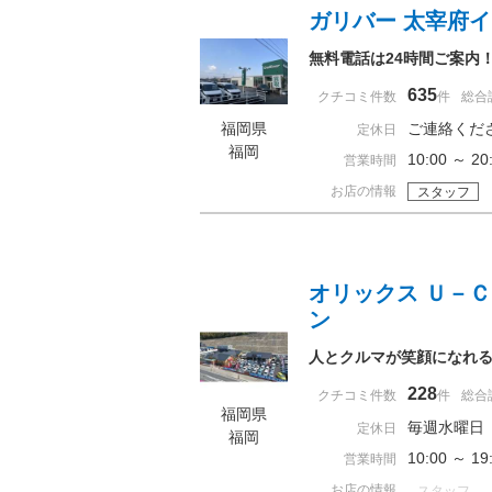
ガリバー 太宰府
無料電話は24時間ご案内
635
クチコミ件数
件
総合
福岡県
ご連絡くだ
定休日
福岡
10:00 ～
営業時間
お店の情報
スタッフ
オリックス Ｕ－
ン
人とクルマが笑顔になれる
228
クチコミ件数
件
総合
福岡県
毎週水曜日
定休日
福岡
10:00 ～ 
営業時間
お店の情報
スタッフ