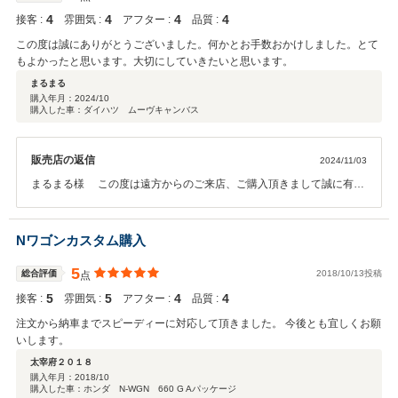
4
4
4
4
接客 :
雰囲気 :
アフター :
品質 :
この度は誠にありがとうございました。何かとお手数おかけしました。とて
もよかったと思います。大切にしていきたいと思います。
まるまる
購入年月：
2024/10
購入した車：ダイハツ ムーヴキャンバス
販売店の返信
2024/11/03
まるまる様 この度は遠方からのご来店、ご購入頂きまして誠に有難
う御座います。 又、評価クチコミを頂き大変嬉しく思います。 その
後お車の調子はいかがでしょうか？何かお困り事が御座いましたらご
連絡下さい。 宜しくお願い致します。
Nワゴンカスタム購入
5
総合評価
2018/10/13投稿
点
5
5
4
4
接客 :
雰囲気 :
アフター :
品質 :
注文から納車までスピーディーに対応して頂きました。 今後とも宜しくお願
いします。
太宰府２０１８
購入年月：
2018/10
購入した車：ホンダ N-WGN 660 G Aパッケージ