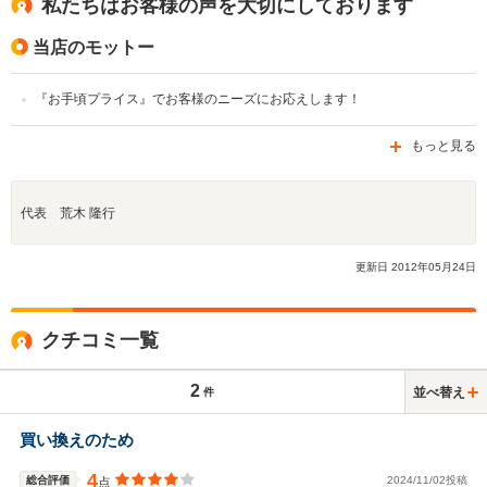
私たちはお客様の声を大切にしております
当店のモットー
『お手頃プライス』でお客様のニーズにお応えします！
もっと見る
代表 荒木 隆行
更新日
2012
年
05
月
24
日
クチコミ一覧
2
並べ替え
件
買い換えのため
4
総合評価
2024/11/02投稿
点