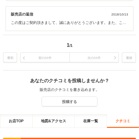
販売店の返信
2018/10/13
この度はご契約頂きまして、誠にありがとうございます。また、この
ような高い評価のクチコミを頂き、大変うれしく思います。その後お
車の調子はいかがでしょうか？何か御座いたらご連絡下さい。 またぜ
ひお気軽にお立ち寄りください。今後ともどうぞ宜しくお願い致しま
1
/1
す。
最初
前の20件
次の20件
最後
あなたのクチコミを投稿しませんか？
販売店のクチコミを書き込めます。
投稿する
お店TOP
地図&アクセス
在庫一覧
クチコミ