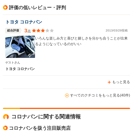
駆動方式
FF、4WD
FF、4WD
FF、4WD
評価の低いレビュー・評判
トヨタ コロナバン
3
総合評価
2013/03/29投稿
点
いろんな楽しみ方と喜びと嬉しさを分かち合うことが出来
るようになっているのがいい
ゲストさん
トヨタ コロナバン
もっと見る
すべてのクチコミをもっと見る(40件)
コロナバンに関する関連情報
コロナバンを扱う注目販売店