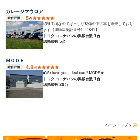
ガレージマウロア
5
総合評価
点
認証工場なのでばっちり整備の中古車を販売しており
ます【運輸局認証番号1－2841】
1
トヨタ コロナバンの
掲載台数
台
5
総掲載数
台
ＭＯＤＥ
4.8
総合評価
点
■We have your ideal cars!! MODE★
1
トヨタ コロナバンの
掲載台数
台
29
総掲載数
台
ページトップへ