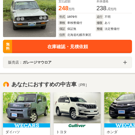
支払総額
本体価格
248
238.
0
万円
万円
年式
1970
年
走行
不明
車検
車検整備付
修復
あり
保証
保証無
整備
法定整備付
住所
北海道札幌市東区
無
在庫確認・見積依頼
料
販売店：
ガレージマウロア
あなたにおすすめの中古車
［PR］
ダイハツ
トヨタ
ホンダ