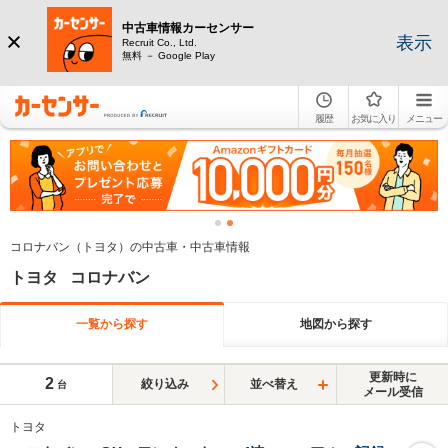
中古車情報カーセンサー
表示
Recruit Co., Ltd.
無料 － Google Play
履歴
お気に入り
メニュー
コロナバン（トヨタ）の中古車・中古車情報
トヨタ コロナバン
一覧から探す
地図から探す
更新時に
2
絞り込み
並べ替え
台
メール受信
トヨタ