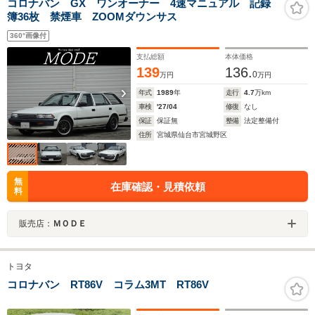
コロナバン GX ワンオーナー 4速マニュアル 記録
簿36枚 禁煙車 ZOOMダウンサス
360°画像付
支払総額
本体価格
139
136.
0
万円
万円
年式
1989
年
走行
4.7
万km
車検
'27/04
修復
なし
保証
保証無
整備
法定整備付
住所
宮城県仙台市宮城野区
無
在庫確認・見積依頼
料
販売店：
ＭＯＤＥ
トヨタ
コロナバン RT86V コラム3MT RT86V