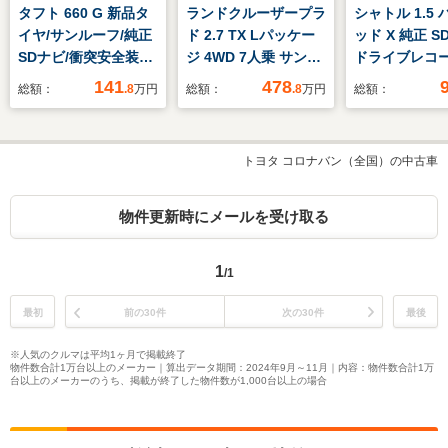
タフト 660 G 新品タ
ランドクルーザープラ
シャトル 1.5
イヤ/サンルーフ/純正
ド 2.7 TX Lパッケー
ッド X 純正 S
SDナビ/衝突安全装置/
ジ 4WD 7人乗 サンル
ドライブレコ
シートヒーター/車線
ーフ 黒革シート モデ
社外/ヘッドラ
141
478
総額：
.8
万円
総額：
.8
万円
総額：
逸脱防止支援システ
リスタエアロ ALPINE
LED/Bluetoo
ム/ドライブレコーダ
ナビ バックカメラ パ
続/ETC/EBD付
ー 社外/ヘッドランプ
ワーシート/ヒーター/
滑り防止装置/
トヨタ コロナバン（全国）の中古車
LED/USBジャッ
エアコン レーダーク
リングストップ
ク/Bluetooth接続
ルコン 衝突軽減ブレ
ーズコントロー
ーキ レーンアシスト
ックモニター
物件更新時にメールを受け取る
前後ドライブレコーダ
ー ETC
1
/1
最初
前の30件
次の30件
最後
※人気のクルマは平均1ヶ月で掲載終了
物件数合計1万台以上のメーカー｜算出データ期間：2024年9月～11月｜内容：物件数合計1万
台以上のメーカーのうち、掲載が終了した物件数が1,000台以上の場合