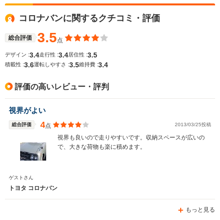
全高
全高
全高
1.44m～1.45m
1.44m～1.45m
1.41m
コロナバンに関するクチコミ・評価
3.5
総合評価
点
全幅
全幅
全
サイズ
1.69m
1.69m
1
3.4
3.4
3.5
デザイン :
走行性 :
居住性 :
全長
全長
(全長x全幅x全高)
3.6
3.5
3.4
積載性 :
運転しやすさ :
維持費 :
4.26m～4.27m
4.26m～4.27m
4.
評価の高いレビュー・評判
ホイールベース
ホイールベース
ホイー
視界がよい
-m
-m
4
総合評価
2013/03/25投稿
点
視界も良いので走りやすいです。収納スペースが広いの
で、大きな荷物も楽に積めます。
WLTCモード
-
-
-
燃費
ゲストさん
トヨタ コロナバン
もっと見る
排気量
1295～2184cc
1295～2184cc
1587～19