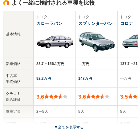
よく一緒に検討される車種を比較
トヨタ
トヨタ
トヨタ
カローラバン
スプリンターバン
コロナ
基本情報
新車価格
83.7～156.1万円
‐‐‐万円
137.7～2
中古車
92.3万円
148万円
‐‐‐万円
平均価格
クチコミ
3.6
3.6
3.5
総合評価
乗車定員
2～5人
5人
5人
ドア数
5ドア
5ドア
4ドア
▼
全てを表示する