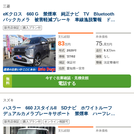
三菱
全幅
全幅
全
サイズ
eKクロス 660 G 禁煙車 純正ナビ TV Bluetooth
1.84m
1.83m～1.85m
1
全長
全長
(全長x全幅x全高)
バックカメラ 被害軽減ブレーキ 車線逸脱警報 ドラ
4.54m
4.4m～4.48m
4.
レコ シートヒーター ETC スマートキー プッシュ
販売店保証
購入プラン付
スタート アイドリングストップ 純正アルミ LEDヘ
ッドランプ
支払総額
本体価格
83
75.
8
ホイールベース
ホイールベース
ホイー
万円
万円
-m
-m
年式
2020
年
走行
9.3
万km
車検
'27/02
修復
なし
保証
保証付
整備
法定整備付
住所
愛知県一宮市
WLTCモード
今すぐ在庫確認・見積依頼
無
-
-
-
電話する
燃費
料
スズキ
ハスラー 660 JスタイルII SDナビ ホワイトルーフ
排気量
1497～1998cc
1988～2967cc
1998cc
デュアルカメラブレーキサポート 禁煙車 ハーフレザ
ーシート シートヒーター スマートキー HIDヘッド
駆動方式
4WD
4WD
FF
販売店保証
購入プラン付
オンライン相談可
ビルトインETC 純正15インチアルミ 車線逸脱警報
オートライト
支払総額
本体価格