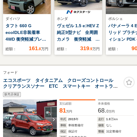
ダイハツ
ホンダ
ポルシェ
タフト 660 G
ヴェゼル 1.5 e:HEV Z
パナメーラ 4 
ecoIDLE非装着車
純正9型ナビ 全周囲
リッド プラチ
4WD 衝突軽減ブレー
カメラ 衝突軽減 禁
ィション PDK 
キ プッシュスター
煙車 電動リアゲー
ベージュ革 ス
161
319
9
総額：
.8
万円
総額：
.9
万円
総額：
ト シートヒーター
ト ハーフレザーシー
デザインPKG
電動パーキングブレー
ト シートヒーター
ロ パノラマ 
キ ステアリングコン
ドラレコ コーナーセ
クスLED(PDLS
フォード
トローラー ガラスル
ンサー スマートキ
ンチレーショ
ーフ LEDヘッドライ
ー LED ETC2.0
14WAY PCM
エコスポーツ タイタニアム クローズコントロール
クリアランスソナー ETC スマートキー オートライ
ト
純正18インチAW オ
周C HUD リ
ト 電動格納ミラー サイドエアバック
ートハイビーム
ルステアリン
販売店保証
Buemester 
支払総額
本体価格
21AW 法人1
81
68.
0
万円
万円
正規D車
年式
2015
年
走行
1.0
万km
車検
車検整備付
修復
なし
保証
保証付
整備
法定整備付