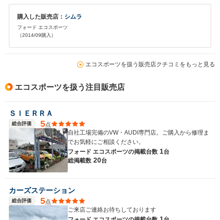
購入した販売店：
シムラ
フォード エコスポーツ
（2014/09購入）
エコスポーツを扱う販売店クチコミをもっと見る
エコスポーツを扱う注目販売店
ＳＩＥＲＲＡ
5
総合評価
点
自社工場完備のVW・AUDI専門店。ご購入から修理ま
でお気軽にご相談ください。
1
フォード エコスポーツの
掲載台数
台
20
総掲載数
台
カーズステーション
5
総合評価
点
ご来店ご連絡お待ちしております
1
フォード エコスポーツの
掲載台数
台