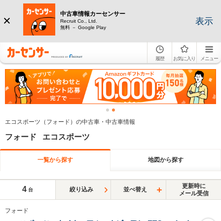
中古車情報カーセンサー
表示
Recruit Co., Ltd.
無料 － Google Play
履歴
お気に入り
メニュー
エコスポーツ（フォード）の中古車・中古車情報
フォード エコスポーツ
一覧から探す
地図から探す
更新時に
4
絞り込み
並べ替え
台
メール受信
フォード