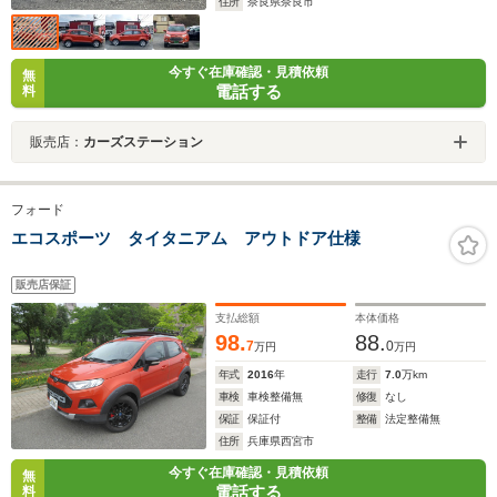
住所
奈良県奈良市
今すぐ在庫確認・見積依頼
無
電話する
料
販売店：
カーズステーション
フォード
エコスポーツ タイタニアム アウトドア仕様
販売店保証
支払総額
本体価格
98.
88.
7
0
万円
万円
年式
2016
年
走行
7.0
万km
車検
車検整備無
修復
なし
保証
保証付
整備
法定整備無
住所
兵庫県西宮市
今すぐ在庫確認・見積依頼
無
電話する
料