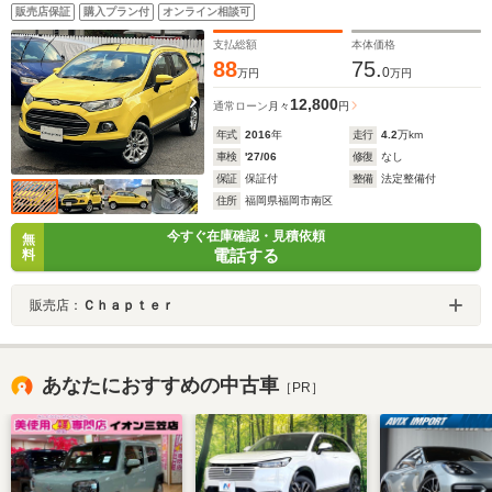
ト 純正16インチAW スマートキー プッシュスター
販売店保証
購入プラン付
オンライン相談可
ト LEDヘッドライト 1500cc 背面タイヤ
支払総額
本体価格
88
75.
0
万円
万円
12,800
通常ローン
月々
円
年式
2016
年
走行
4.2
万km
車検
'27/06
修復
なし
保証
保証付
整備
法定整備付
住所
福岡県福岡市南区
今すぐ在庫確認・見積依頼
無
電話する
料
販売店：
Ｃｈａｐｔｅｒ
あなたにおすすめの中古車
［PR］