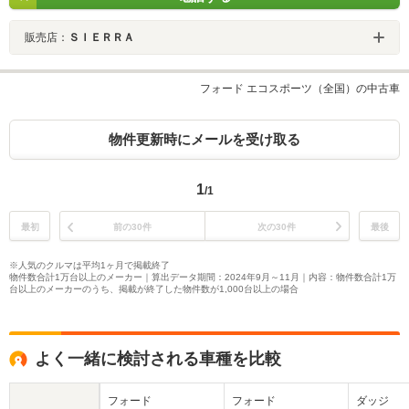
販売店：
ＳＩＥＲＲＡ
フォード エコスポーツ（全国）の中古車
物件更新時にメールを受け取る
1
/1
最初
前の30件
次の30件
最後
※人気のクルマは平均1ヶ月で掲載終了
物件数合計1万台以上のメーカー｜算出データ期間：2024年9月～11月｜内容：物件数合計1万
台以上のメーカーのうち、掲載が終了した物件数が1,000台以上の場合
よく一緒に検討される車種を比較
フォード
フォード
ダッジ