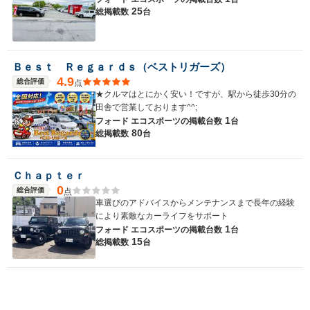
25
総掲載数
台
Ｂｅｓｔ Ｒｅｇａｒｄｓ（ベストリガーズ）
4.9
総合評価
点
★クルマはとにかく安い！ですが、駅から徒歩30分の
田舎で営業しております^^;
1
フォード エコスポーツの
掲載台数
台
80
総掲載数
台
Ｃｈａｐｔｅｒ
0
総合評価
点
車選びのアドバイスからメンテナンスまで長年の経験
により素敵なカーライフをサポート
1
フォード エコスポーツの
掲載台数
台
15
総掲載数
台