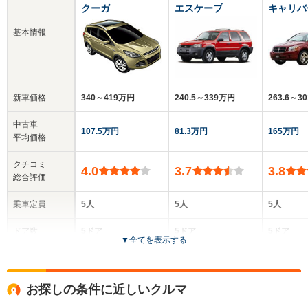
クーガ
エスケープ
キャリバ
基本情報
新車価格
340～419万円
240.5～339万円
263.6～3
中古車
107.5万円
81.3万円
165万円
平均価格
クチコミ
4.0
3.7
3.8
総合評価
乗車定員
5人
5人
5人
ドア数
5ドア
5ドア
5ドア
▼
全てを表示する
全高
全高
全
1.71m
1.7m～1.76m
1.
お探しの条件に近しいクルマ