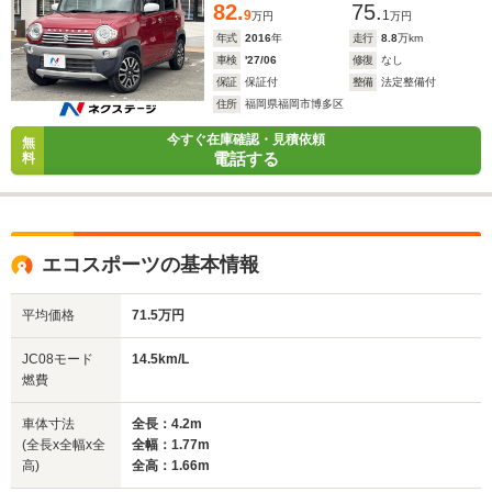
82.
75.
9
1
万円
万円
年式
2016
年
走行
8.8
万km
車検
'27/06
修復
なし
保証
保証付
整備
法定整備付
住所
福岡県福岡市博多区
今すぐ在庫確認・見積依頼
無
電話する
料
エコスポーツの基本情報
平均価格
71.5万円
JC08モード
14.5km/L
燃費
車体寸法
全長：4.2m
(全長x全幅x全
全幅：1.77m
高)
全高：1.66m