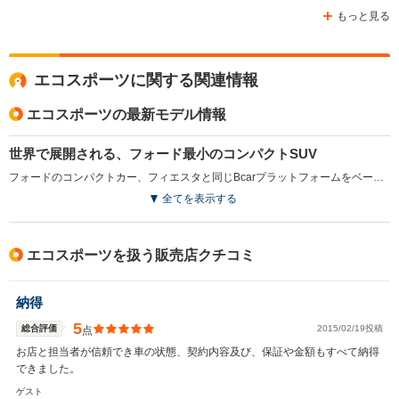
もっと見る
エコスポーツに関する関連情報
エコスポーツの最新モデル情報
世界で展開される、フォード最小のコンパクトSUV
フォードのコンパクトカー、フィエスタと同じBcarプラットフォームをベースに開発された、フォード最小のコンパクトSUV。コンパクトカーの俊敏性や実用性と、SUVとしての優れた機能性や走破性との融合を果たした新しいコンセプトのモデル。また、優れたエアロダイナミクスと躍動感溢れるスタイルを両立させたエクステリアを採用。樹脂パーツでカバーされたバンパーやサイドシル、オフロード走行も想定されたアプローチアングルやデパーチャーアングルも与えられるなど、アクティブで遊び心あふれる演出が施されている。エンジンは1.5Lの直4DOHCで、組み合わされるトランスミッションはツインクラッチ式の6速パワーシフト。駆動方式は2WDとなる（2014.5）
全てを表示する
エコスポーツを扱う販売店クチコミ
納得
5
総合評価
2015/02/19投稿
点
お店と担当者が信頼でき車の状態、契約内容及び、保証や金額もすべて納得
できました。
ゲスト