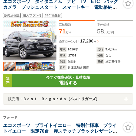
エコスポーツ タイタニアム ナビ TV ETC バック
カメラ プッシュスタート スマートキー 電動格納ミ
ラー パワーステアリング パワーウィンドウ 16イン
販売店保証
購入プラン付
360°画像付
チアルミホイール
支払総額
本体価格
71
58.
8
万円
万円
17,200
通常ローン
月々
円
年式
2016
年
走行
5.4
万km
車検
'27/03
修復
なし
保証
保証付
整備
法定整備無
住所
兵庫県加古川市
今すぐ在庫確認・見積依頼
無
電話する
料
販売店：
Ｂｅｓｔ Ｒｅｇａｒｄｓ（ベストリガーズ）
フォード
エコスポーツ ブライトイエロー 特別仕様車 ブライ
トイエロー 限定70台 赤ステッチブラックレザーシー