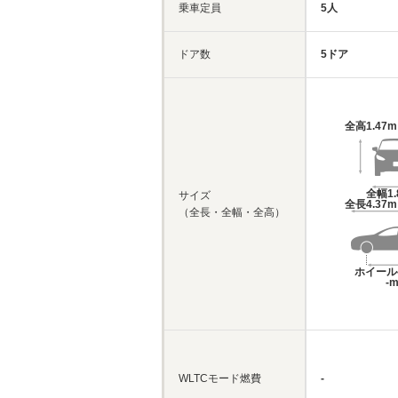
乗車定員
5人
ドア数
5ドア
全高
1.47
全幅
1
サイズ
全長
4.37
（全長・全幅・全高）
ホイール
-
WLTCモード燃費
-