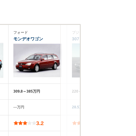
フォード
プジョー
オ
モンデオワゴン
307
ベ
309.8～385万円
220～323万円
35
‐‐‐万円
28.5万円
‐‐
3.2
3.5