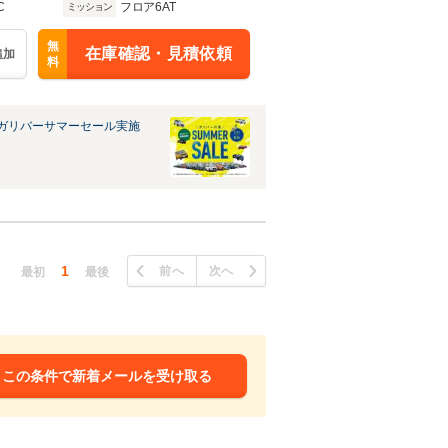
C
フロア6AT
ミッション
無
在庫確認・見積依頼
追加
料
ガリバーサマーセール実施
1
前へ
次へ
最初
最後
この条件で新着メールを受け取る