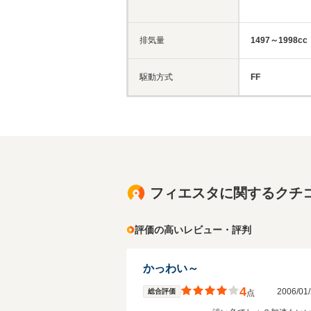
排気量
1497～1998cc
駆動方式
FF
フィエスタに関するクチ
評価の高いレビュー・評判
かっわい～
4
2006/0
総合評価
点