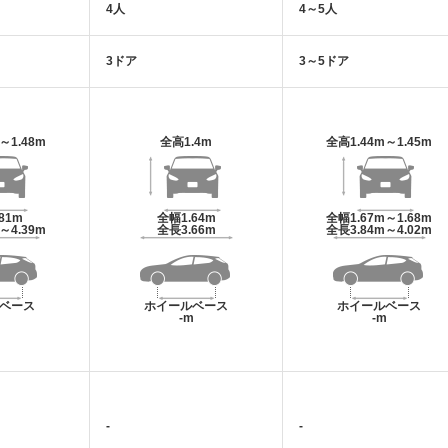
4人
4～5人
3ドア
3～5ドア
m～1.48m
全高
1.4m
全高
1.44m～1.45m
.81m
全幅
1.64m
全幅
1.67m～1.68m
m～4.39m
全長
3.66m
全長
3.84m～4.02m
ベース
ホイールベース
ホイールベース
m
-m
-m
-
-