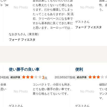
いし小
是非試乗してもらいたいけど誰
国産
o゜)w
にも教えたくないって感じもあ
性、
ります。だから撤退してしまっ
う。
たってこともありますが…笑 流
石、ラリーのベースになる車で
ゲストさん
すから基本的に良くできた車だ
フォード フィエスタ
と思います。ヨーロッパでは
2017年３月の月販で全車種でゴ
なおきちさん
（東京都）
ルフに勝ちナンバーワンに輝い
フォード フィエスタ
ています。安瀬装備も充実して
ます。
使い勝手の良い車
便利
3
3/24投稿
2013/03/27投稿
総合評価
総合評価
点
、全体
コンパクトで、小回りも利き、
値段
と思い
とても使い勝手の良い車です。
てい
乗り心地もとてもいいです。
マン
マ。
ゲストさん
ゲストさん