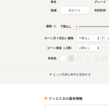
車名
グレード
地域
市区町村
選択する
4代目
3代目
2014年2月～生産中
2004年4
生産モデ
価格
下限なし
フィエスタのカタログを見る
〜
ローン月々支払い価格
ローン頭金（上限）
本体色
▼ もっと詳細な条件を追加する
フィエスタ
の基本情報