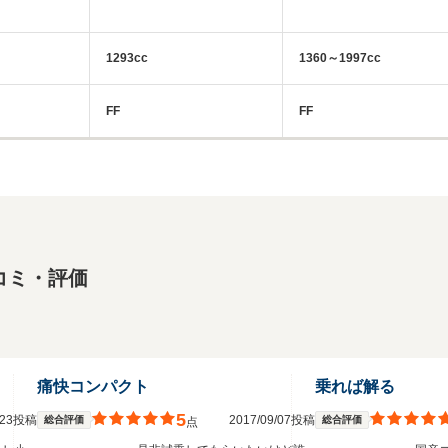
1293cc
1360～1997cc
FF
FF
コミ・評価
痛快コンパクト
乗れば解る
5
1/23投稿
2017/09/07投稿
総合評価
総合評価
点