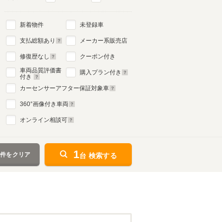
新着物件
未登録車
支払総額あり
メーカー系販売店
修復歴なし
クーポン付き
車両品質評価書
購入プラン付き
付き
カーセンサーアフター保証対象車
360
°画像付き車両
オンライン相談可
1
条件をクリア
台 検索する