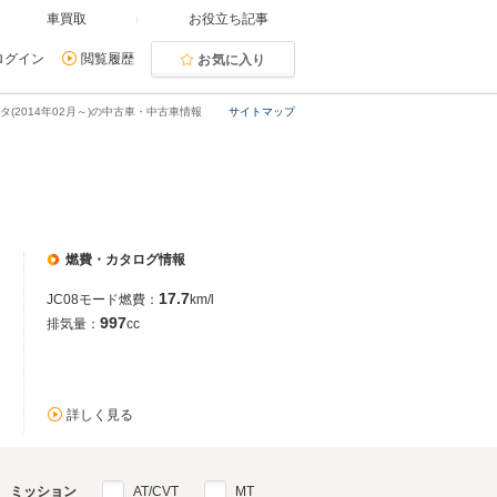
車買取
お役立ち記事
ログイン
閲覧履歴
お気に入り
タ(2014年02月～)の中古車・中古車情報
サイトマップ
燃費・カタログ情報
17.7
JC08モード燃費：
km/l
997
排気量：
cc
詳しく見る
ミッション
AT/CVT
MT