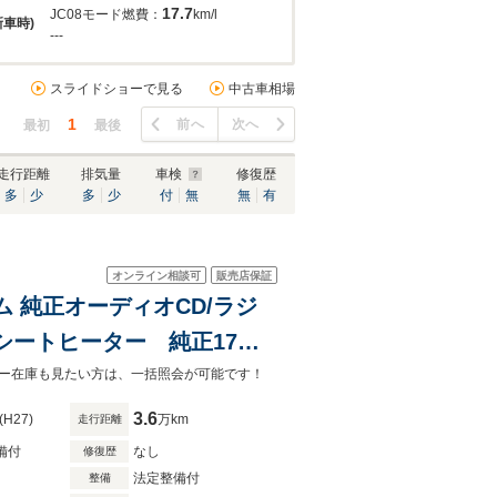
17.7
JC08モード燃費：
km/l
新車時)
---
スライドショーで見る
中古車相場
1
前へ
次へ
最初
最後
走行距離
排気量
車検
修復歴
多
少
多
少
付
無
無
有
オンライン相談可
販売店保証
ム 純正オーディオCD/ラジ
シートヒーター 純正17イ
ート
ガリバー在庫も見たい方は、一括照会が可能です！
3.6
(H27)
万km
走行距離
備付
なし
修復歴
法定整備付
整備