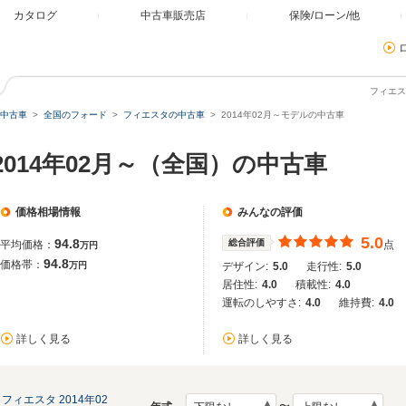
カタログ
中古車販売店
保険/ローン/他
フィエス
中古車
全国のフォード
フィエスタの中古車
2014年02月～モデルの中古車
2014年02月～（全国）の中古車
価格相場情報
みんなの評価
5.0
94.8
総合評価
平均価格：
点
万円
94.8
価格帯：
万円
デザイン:
5.0
走行性:
5.0
居住性:
4.0
積載性:
4.0
運転のしやすさ:
4.0
維持費:
4.0
詳しく見る
詳しく見る
フィエスタ 2014年02