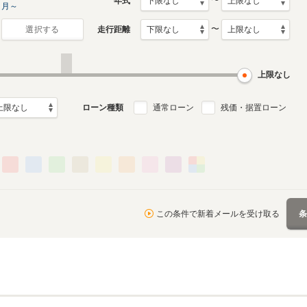
〜
年式
月～
〜
走行距離
選択する
月～2014年1月
ル
上限なし
ローン種類
通常ローン
残価・据置ローン
この条件で新着メールを受け取る