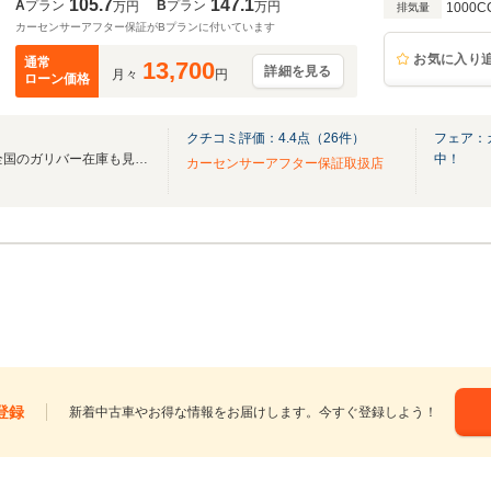
105.7
147.1
A
プラン
B
プラン
万円
万円
1000C
排気量
カーセンサーアフター保証がBプランに付いています
お気に入り
通常
13,700
詳細を見る
月々
円
ローン価格
クチコミ評価：
4.4
点（
26
件）
フェア：
無料電話は24時間ご案内！！全国のガリバー在庫も見たい方は一括照会が可能です！
中！
カーセンサーアフター保証取扱店
登録
新着中古車やお得な情報をお届けします。今すぐ登録しよう！