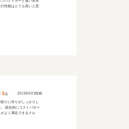
コンパクトカーと違い安全
走行性能はとても高いと思
3
2013/02/23投稿
点
の割りに作りがしっかりし
る。 総合的にコストパホー
スがよく満足できるクル