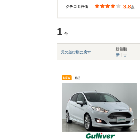
3.8
クチコミ評価
点
1
台
新着順
元の並び順に戻す
新
古
NEW
8/2