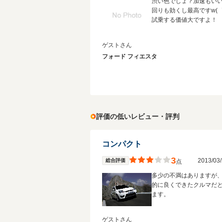
渋い色でしょ？加速もい
回りも効くし最高ですw(゜
試乗する価値大ですよ！
ゲストさん
フォード フィエスタ
評価の低いレビュー・評判
コンパクト
3
2013/0
総合評価
点
多少の不満はありますが
的に良くできたクルマだ
ます。
ゲストさん