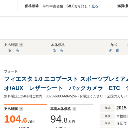
68.0
価格相場
燃費(
平均中古価格：
詳しく見る
万円
支払総額
本体価格
年式
安
高
安
高
新
古
フォード
フィエスタ 1.0 エコブースト スポーツプレミア
オ/AUX レザーシート バックカメラ ETC 
ンチアルミ 純正フロアマット プッシュスタ
無料電話は24時間ご案内！0078-6003-694524へお電話ください！全国の
2015
年式
支払総額
車両本体価格
104
94
車検整
車検
.6
.8
万円
万円
保証付
保証