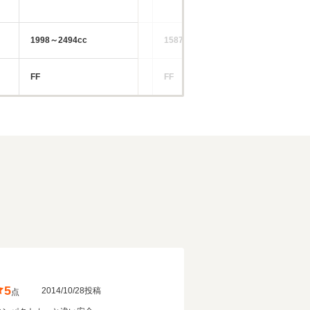
1998～2494cc
1587～1997cc
21
FF
FF
FF
5
2014/10/28投稿
点