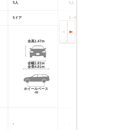
5人
5人
5
5ドア
3～5ドア
4
全高
1.47m
全高
1.53m
全幅
1.81m
全幅
1.76m
全長
4.81m
全長
4.21m
ホイールベース
ホイールベース
-m
-m
-
-
-