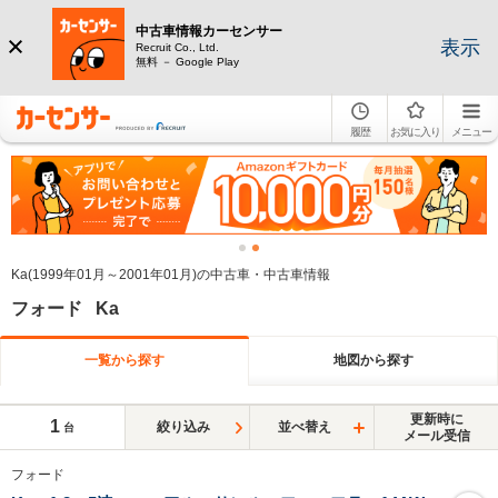
中古車情報カーセンサー
表示
Recruit Co., Ltd.
無料 － Google Play
履歴
お気に入り
メニュー
Ka(1999年01月～2001年01月)の中古車・中古車情報
フォード Ka
一覧から探す
地図から探す
更新時に
1
絞り込み
並べ替え
台
メール受信
フォード