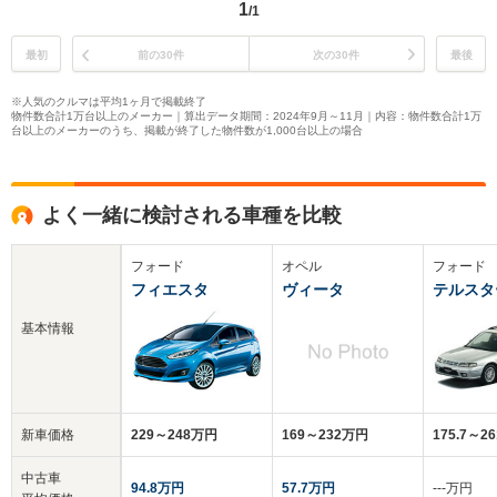
1
/1
最初
前の30件
次の30件
最後
※人気のクルマは平均1ヶ月で掲載終了
物件数合計1万台以上のメーカー｜算出データ期間：2024年9月～11月｜内容：物件数合計1万
台以上のメーカーのうち、掲載が終了した物件数が1,000台以上の場合
よく一緒に検討される車種を比較
フォード
オペル
フォード
フィエスタ
ヴィータ
テルスタ
基本情報
新車価格
229～248万円
169～232万円
175.7～2
中古車
94.8万円
57.7万円
‐‐‐万円