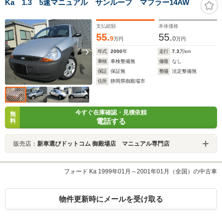
Ka 1.3 5速マニュアル サンルーフ マフラー14AW
支払総額
本体価格
55.
55.
9
0
万円
万円
年式
2000
年
走行
7.3
万km
車検
車検整備無
修復
なし
保証
保証無
整備
法定整備無
住所
静岡県御殿場市
今すぐ在庫確認・見積依頼
無
電話する
料
販売店：
新車選びドットコム 御殿場店 マニュアル専門店
フォード Ka 1999年01月～2001年01月（全国）の中古車
物件更新時にメールを受け取る