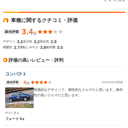
WLTCモード
車種に関するクチコミ・評価
-
-
-
燃費
3.4
総合評価
点
3.2
3.2
2.9
デザイン :
走行性 :
居住性 :
2.7
3.8
3.5
排気量
997cc
1198～1795cc
1839～24
積載性 :
運転しやすさ :
維持費 :
駆動方式
FF
FF
4WD、FF
評価の高いレビュー・評判
コンパクト
4
総合評価
2013/03/23投稿
点
特徴的なデザインで、個性的なクルマだと思います。操作
性の高いクルマだと思います。
ゲストさん
フォード Ka