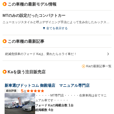
この車種の最新モデル情報
MTのみの設定だったコンパクトカー
ニューエッジスタイルと呼ぶデザイニング手法によって生み出したルックスは、非常にオリジナリティが高い。エクステリアはおろかインテリアまで目に見える範囲はすべて曲面・曲線で構成されている。安価な価格設定であったことも手伝って、日本市場に導入された1999年の時点ですでに世界60カ国で50万台以上の販売実績を誇っていた。日本導入が遅れた背景には、向こうで人気モデルだったことに加え、ATの設定がないこととエアコン装着の問題があった。エアコン問題を解決し、バルセロナ工場に日本向け用の専用ラインを設置してまで塗装や組み付けのクオリティを高めたものの、ATが必須な日本のコンパクトカー市場では全くふるわなかった。（1999.1）
全てを表示する
この車種の最新記事
絶滅危惧車のフォード Kaは、乗れたらエライ車だ！
Kaの最新記事一覧
Kaを扱う注目販売店
新車選びドットコム 御殿場店 マニュアル専門店
5
総合評価
点
・・・・・MT専門店・・・・・在庫車両は全てマニ
ュアル車です・・・・・
1
フォード Kaの
掲載台数
台
4
総掲載数
台