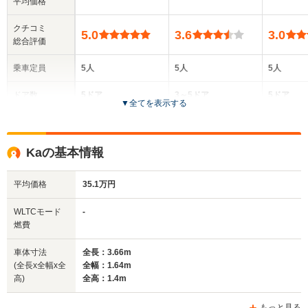
平均価格
クチコミ
5.0
3.6
3.0
総合評価
乗車定員
5人
5人
5人
ドア数
5ドア
3～5ドア
5ドア
▼
全てを表示する
全高
全高
全高
1.48m
1.44m
1.51m
Kaの基本情報
平均価格
35.1万円
全幅
全幅
全
サイズ
1.72m
1.65m
1
全長
全長
WLTCモード
-
(全長x全幅x全高)
4m
3.82m
4.
燃費
車体寸法
全長：3.66m
(全長x全幅x全
全幅：1.64m
ホイールベース
ホイールベース
ホイー
高)
全高：1.4m
-m
-m
もっと見る