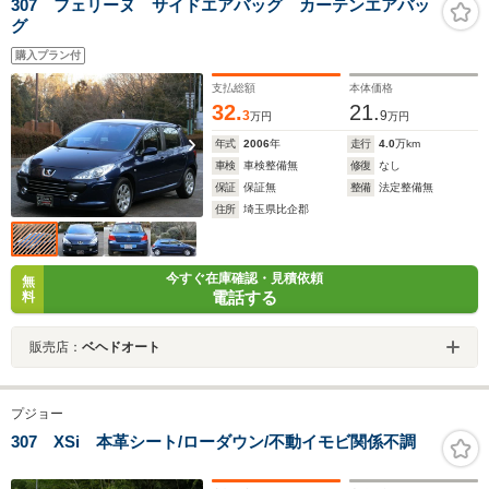
307 フェリーヌ サイドエアバッグ カーテンエアバッ
グ
購入プラン付
支払総額
本体価格
32.
21.
3
9
万円
万円
年式
2006
年
走行
4.0
万km
車検
車検整備無
修復
なし
保証
保証無
整備
法定整備無
住所
埼玉県比企郡
今すぐ在庫確認・見積依頼
無
電話する
料
販売店：
ベヘドオート
プジョー
307 XSi 本革シート/ローダウン/不動イモビ関係不調