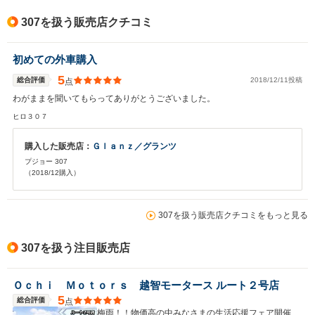
307を扱う販売店クチコミ
初めての外車購入
5
総合評価
2018/12/11投稿
点
わがままを聞いてもらってありがとうございました。
ヒロ３０７
購入した販売店：
Ｇｌａｎｚ／グランツ
プジョー 307
（2018/12購入）
307を扱う販売店クチコミをもっと見る
307を扱う注目販売店
Ｏｃｈｉ Ｍｏｔｏｒｓ 越智モータース ルート２号店
5
総合評価
点
梅雨！！物価高の中みなさまの生活応援フェア開催