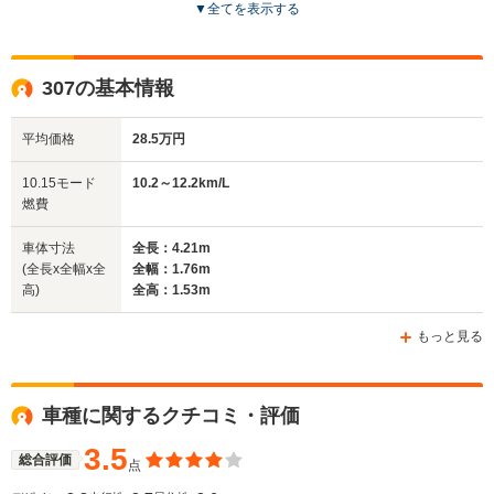
▼
全てを表示する
全高
全高
全
1.48m
1.51m～1.54m
1.
307の基本情報
平均価格
28.5万円
全幅
全幅
全
サイズ
1.68m
1.75m
1.
全長
全長
10.15モード
10.2～12.2km/L
(全長x全幅x全高)
4.03m
4.15m～4.17m
4.
燃費
車体寸法
全長：4.21m
(全長x全幅x全
全幅：1.76m
ホイールベース
ホイールベース
ホイー
高)
全高：1.53m
-m
-m
もっと見る
WLTCモード
車種に関するクチコミ・評価
-
-
-
燃費
3.5
総合評価
点