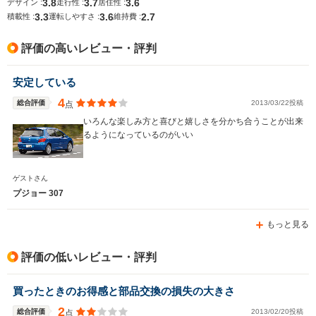
3.8
3.7
3.6
デザイン :
走行性 :
居住性 :
3.3
3.6
2.7
排気量
1587～1997cc
1598cc
1587～19
積載性 :
運転しやすさ :
維持費 :
駆動方式
FF
FF
FF
評価の高いレビュー・評判
安定している
4
総合評価
2013/03/22投稿
点
いろんな楽しみ方と喜びと嬉しさを分かち合うことが出来
るようになっているのがいい
ゲストさん
プジョー 307
もっと見る
評価の低いレビュー・評判
買ったときのお得感と部品交換の損失の大きさ
2
総合評価
2013/02/20投稿
点