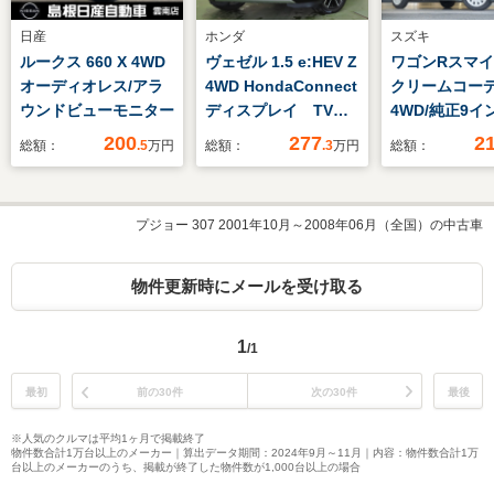
日産
ホンダ
スズキ
ルークス 660 X 4WD
ヴェゼル 1.5 e:HEV Z
ワゴンRスマイル
オーディオレス/アラ
4WD HondaConnect
クリームコーデ
ウンドビューモニター
ディスプレイ TVフ
4WD/純正9イ
ル リアカメラ
方位モニター付
200
277
2
総額：
.5
万円
総額：
.3
万円
総額：
スズキコネク
信機/パワスラ
ア/LEDオート
プジョー 307 2001年10月～2008年06月（全国）の中古車
フォグラ/360
アムUV&IRカ
ラス/マイルド
物件更新時にメールを受け取る
リッド/アダプ
クルコン
1
/1
最初
前の30件
次の30件
最後
※人気のクルマは平均1ヶ月で掲載終了
物件数合計1万台以上のメーカー｜算出データ期間：2024年9月～11月｜内容：物件数合計1万
台以上のメーカーのうち、掲載が終了した物件数が1,000台以上の場合