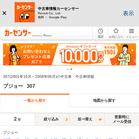
中古車情報カーセンサー
表示
Recruit Co., Ltd.
無料 － Google Play
履歴
お気に入り
メニュー
307(2001年10月～2008年06月)の中古車・中古車情報
プジョー 307
一覧から探す
地図から探す
更新時に
2
絞り込み
並べ替え
台
メール受信
プジョー