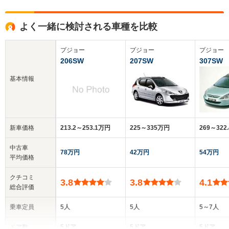
よく一緒に検討される車種を比較
プジョー
プジョー
プジョー
206SW
207SW
307SW
基本情報
新車価格
213.2～253.1万円
225～335万円
269～322
中古車
78万円
42万円
54万円
平均価格
クチコミ
3.8
3.8
4.1
総合評価
乗車定員
5人
5人
5～7人
ドア数
5ドア
5ドア
5ドア