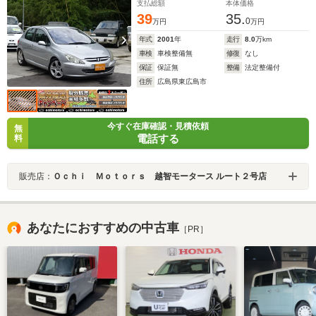
支払総額
本体価格
39
35.
0
万円
万円
年式
2001
年
走行
8.0
万km
車検
車検整備無
修復
なし
保証
保証無
整備
法定整備付
住所
広島県東広島市
今すぐ在庫確認・見積依頼
無
電話する
料
販売店：
Ｏｃｈｉ Ｍｏｔｏｒｓ 越智モータース ルート２号店
あなたにおすすめの中古車
［PR］