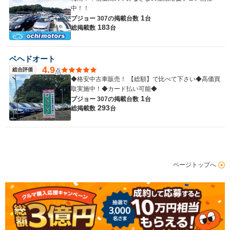
中！！
1
プジョー 307の
掲載台数
台
183
総掲載数
台
ベヘドオート
4.9
総合評価
点
◆格安中古車販売！ 【総額】で比べて下さい◆高価買
取実施中！◆カード払い可能◆
1
プジョー 307の
掲載台数
台
293
総掲載数
台
ページトップへ