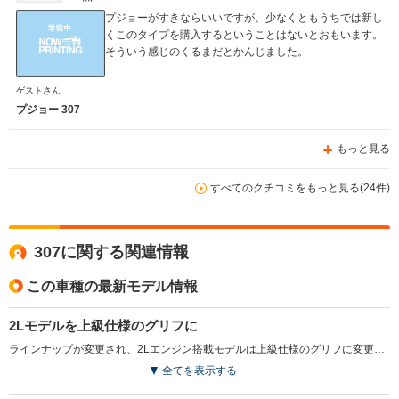
プジョーがすきならいいですが、少なくともうちでは新し
くこのタイプを購入するということはないとおもいます。
そういう感じのくるまだとかんじました。
ゲストさん
プジョー 307
もっと見る
すべてのクチコミをもっと見る(24件)
307に関する関連情報
この車種の最新モデル情報
2Lモデルを上級仕様のグリフに
ラインナップが変更され、2Lエンジン搭載モデルは上級仕様のグリフに変更された。グリフには黒革シート＆トリム、17インチホイール、キセノンヘッドライトなどが装着される。フェリーヌもHDDナビなど、装備をさらに充実させた。（2007.7）
全てを表示する