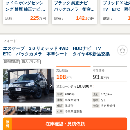
ッド G ホンダセンシ
ブラック 純正ナビ
ブリッド X 社
ング 禁煙 純正ナビ 後
バックカメラ 衝突軽
TV ETC 
席モニター ワンオー
減システム ETC
ースライド 
225
142
総額：
万円
総額：
.9
万円
総額：
ナー
LEDヘッドライト コ
ーター コー
ーナーセンサー 純正
サー 衝突軽
15インチAW 車線逸
レーンキープ
フォード
脱警告
ト LEDヘッ
ト アイドリ
エスケープ 3.0 リミテッド 4WD HDDナビ TV
ETC バックカメラ 本革シート タイヤ4本新品交換
ップ スマー
後席サンシェ
販売店保証
購入プラン付
支払総額
本体価格
108
93.
8
万円
万円
10,800
通常ローン
月々
円
年式
2009
年
走行
8.7
万km
車検
車検整備付
修復
なし
保証
保証付
整備
法定整備付
住所
埼玉県日高市
無
在庫確認・見積依頼
料