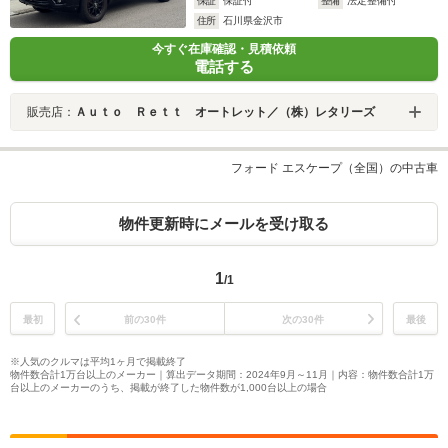
保証
保証付
整備
法定整備付
住所
石川県金沢市
今すぐ在庫確認・見積依頼
電話する
販売店：
Ａｕｔｏ Ｒｅｔｔ オートレット／（株）レタリーズ
フォード エスケープ（全国）の中古車
物件更新時にメールを受け取る
1
/1
最初
前の30件
次の30件
最後
※人気のクルマは平均1ヶ月で掲載終了
物件数合計1万台以上のメーカー｜算出データ期間：2024年9月～11月｜内容：物件数合計1万
台以上のメーカーのうち、掲載が終了した物件数が1,000台以上の場合