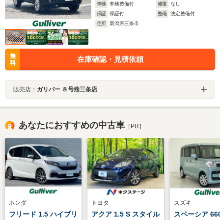
車検
車検整備付
修復
なし
保証
保証付
整備
法定整備付
住所
新潟県三条市
無
在庫確認・見積依頼
料
販売店：
ガリバー ８号燕三条店
あなたにおすすめの中古車
［PR］
ホンダ
トヨタ
スズキ
フリード 1.5 ハイブリ
アクア 1.5 S スタイル
スペーシア 66