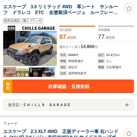
エスケープ 3.0 リミテッド 4WD 革シート サンルー
フ ドラレコ ETC 全塗装済ベージュ ルーフレー
ル ルーフBOX 車検2年渡し
販売店保証
購入プラン付
支払総額
本体価格
87.
77.
8
8
万円
万円
14,800
通常ローン
月々
円
年式
2006
年
走行
12.4
万km
車検
車検整備付
修復
なし
保証
保証付
整備
法定整備付
住所
福岡県朝倉市
無
在庫確認・見積依頼
料
販売店：
ＣＨＩＬＬＳ ＧＡＲＡＧＥ
フォード
エスケープ 2.3 XLT 4WD 正規ディーラー車 右ハンド