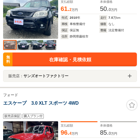
支払総額
本体価格
61.
50.
2
0
万円
万円
年式
2010
年
走行
7.0
万km
車検
車検整備付
修復
なし
保証
保証無
整備
法定整備付
住所
静岡県藤枝市
無
在庫確認・見積依頼
料
販売店：
サンズオートファクトリー
フォード
エスケープ 3.0 XLT スポーツ 4WD
販売店保証
購入プラン付
支払総額
本体価格
96.
85.
4
0
万円
万円