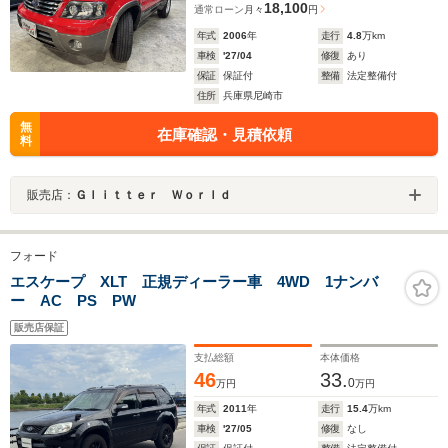
18,100
通常ローン
月々
円
年式
2006
年
走行
4.8
万km
車検
'27/04
修復
あり
保証
保証付
整備
法定整備付
住所
兵庫県尼崎市
無
在庫確認・見積依頼
料
販売店：
Ｇｌｉｔｔｅｒ Ｗｏｒｌｄ
フォード
エスケープ XLT 正規ディーラー車 4WD 1ナンバ
ー AC PS PW
販売店保証
支払総額
本体価格
46
33.
0
万円
万円
年式
2011
年
走行
15.4
万km
車検
'27/05
修復
なし