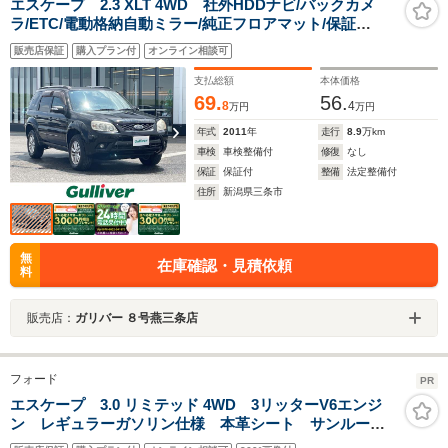
エスケープ 2.3 XLT 4WD 社外HDDナビ/バックカメ
ラ/ETC/電動格納自動ミラー/純正フロアマット/保証
書/AACエアコン/ドアバイザー/ABS/横滑り防止装置/
販売店保証
購入プラン付
オンライン相談可
支払総額
本体価格
69.
56.
8
4
万円
万円
年式
2011
年
走行
8.9
万km
車検
車検整備付
修復
なし
保証
保証付
整備
法定整備付
住所
新潟県三条市
無
在庫確認・見積依頼
料
販売店：
ガリバー ８号燕三条店
フォード
PR
エスケープ 3.0 リミテッド 4WD 3リッターV6エンジ
ン レギュラーガソリン仕様 本革シート サンルー
フ リフトアップ デフロック バンパーガード チュ