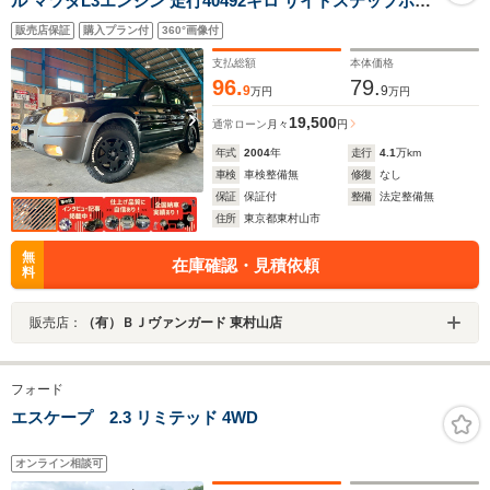
ル マツダL3エンジン 走行40492キロ サイドステップボー
ド FORDマッドフラップ ホイールブラック塗装
販売店保証
購入プラン付
360°画像付
MONSTAマッドウォーリア
支払総額
本体価格
96.
79.
9
9
万円
万円
19,500
通常ローン
月々
円
年式
2004
年
走行
4.1
万km
車検
車検整備無
修復
なし
保証
保証付
整備
法定整備無
住所
東京都東村山市
無
在庫確認・見積依頼
料
販売店：
（有）ＢＪヴァンガード 東村山店
フォード
エスケープ 2.3 リミテッド 4WD
オンライン相談可