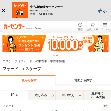
中古車情報カーセンサー
表示
Recruit Co., Ltd.
無料 － Google Play
履歴
お気に入り
メニュー
エスケープ（フォード）の中古車・中古車情報
フォード エスケープ
一覧から探す
地図から探す
更新時に
10
絞り込み
並べ替え
台
メール受信
フォード
PR