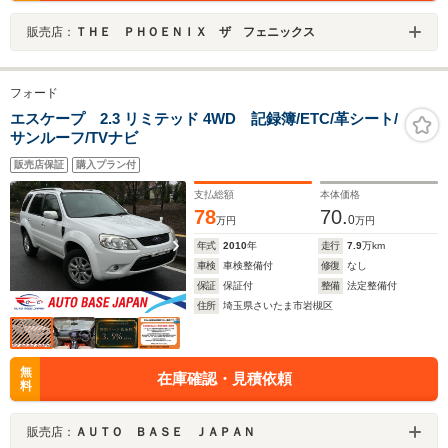
販売店：
ＴＨＥ ＰＨＯＥＮＩＸ ザ フェニックス
フォード
エスケープ 2.3 リミテッド 4WD 記録簿/ETC/革シート/
サンルーフ/TVナビ
販売店保証
購入プラン付
支払総額
本体価格
78
70.
0
万円
万円
年式
2010
年
走行
7.9
万km
車検
車検整備付
修復
なし
保証
保証付
整備
法定整備付
住所
埼玉県さいたま市岩槻区
無
在庫確認・見積依頼
料
販売店：
ＡＵＴＯ ＢＡＳＥ ＪＡＰＡＮ