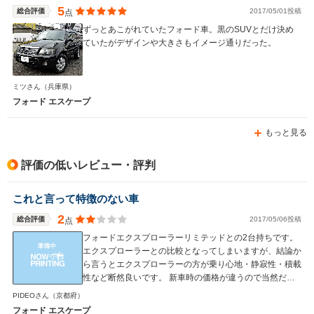
5
総合評価
2017/05/01投稿
点
ずっとあこがれていたフォード車。黒のSUVとだけ決め
ていたがデザインや大きさもイメージ通りだった。
ミツさん
（兵庫県）
フォード エスケープ
もっと見る
評価の低いレビュー・評判
これと言って特徴のない車
2
総合評価
2017/05/06投稿
点
フォードエクスプローラーリミテッドとの2台持ちです。
エクスプローラーとの比較となってしまいますが、結論か
ら言うとエクスプローラーの方が乗り心地・静寂性・積載
性など断然良いです。 新車時の価格が違うので当然だと
言えばそうですが、モデルチェンジ前のモデルであればエ
PIDEOさん
（京都府）
スケープと中古価格はそこまで変わりません。維持費を少
フォード エスケープ