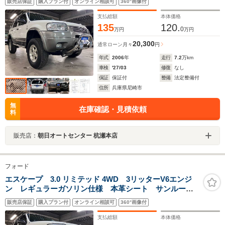
販売店保証
購入プラン付
オンライン相談可
360°画像付
ーブステップ ルーフキャリア ガラスハッチ ディス
プレイAD バックカメラ 鑑定済
支払総額
本体価格
135
120.
0
万円
万円
20,300
通常ローン
月々
円
年式
2006
年
走行
7.2
万km
車検
'27/03
修復
なし
保証
保証付
整備
法定整備付
住所
兵庫県尼崎市
無
在庫確認・見積依頼
料
販売店：
朝日オートセンター 杭瀬本店
フォード
エスケープ 3.0 リミテッド 4WD 3リッターV6エンジ
ン レギュラーガソリン仕様 本革シート サンルー
フ リフトアップ デフロック バンパーガード チュ
販売店保証
購入プラン付
オンライン相談可
360°画像付
ーブステップ ルーフキャリア ガラスハッチ ディス
プレイAD バックカメラ 鑑定済
支払総額
本体価格