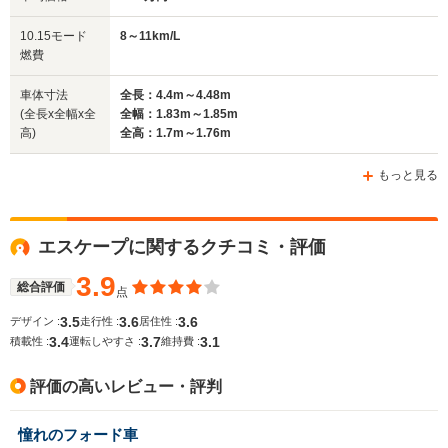
排気量
1497～1998cc
1497cc
2497cc
10.15モード
8～11km/L
駆動方式
4WD
FF
4WD
燃費
車体寸法
全長：4.4m～4.48m
(全長x全幅x全
全幅：1.83m～1.85m
高)
全高：1.7m～1.76m
もっと見る
エスケープに関するクチコミ・評価
3.9
総合評価
点
3.5
3.6
3.6
デザイン :
走行性 :
居住性 :
3.4
3.7
3.1
積載性 :
運転しやすさ :
維持費 :
評価の高いレビュー・評判
憧れのフォード車