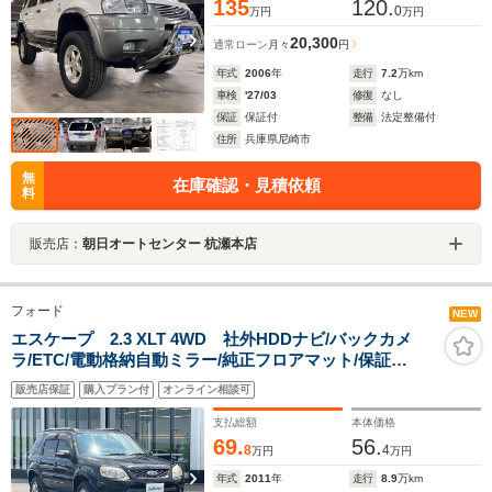
135
120.
0
万円
万円
20,300
通常ローン
月々
円
年式
2006
年
走行
7.2
万km
車検
'27/03
修復
なし
保証
保証付
整備
法定整備付
住所
兵庫県尼崎市
無
在庫確認・見積依頼
料
販売店：
朝日オートセンター 杭瀬本店
フォード
NEW
エスケープ 2.3 XLT 4WD 社外HDDナビ/バックカメ
ラ/ETC/電動格納自動ミラー/純正フロアマット/保証
書/AACエアコン/ドアバイザー/ABS/横滑り防止装置/
販売店保証
購入プラン付
オンライン相談可
支払総額
本体価格
69.
56.
8
4
万円
万円
年式
2011
年
走行
8.9
万km