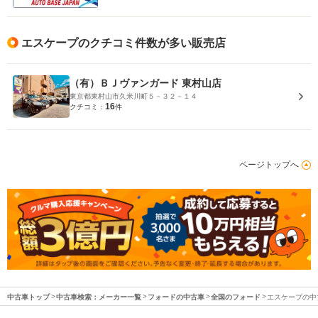
エスケープのクチコミ件数が多い販売店
（有）ＢＪヴァンガード 東村山店
東京都東村山市久米川町５－３２－１４
16
クチコミ：
件
ページトップへ
中古車トップ
中古車検索：メーカー一覧
フォードの中古車
全国のフォード
エスケープの中