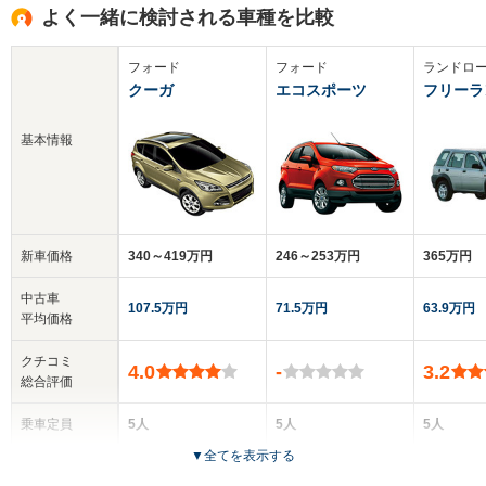
よく一緒に検討される車種を比較
フォード
フォード
ランドロ
クーガ
エコスポーツ
フリーラ
基本情報
新車価格
340～419万円
246～253万円
365万円
中古車
107.5万円
71.5万円
63.9万円
平均価格
クチコミ
4.0
-
3.2
総合評価
乗車定員
5人
5人
5人
▼
全てを表示する
ドア数
5ドア
5ドア
3～5ドア