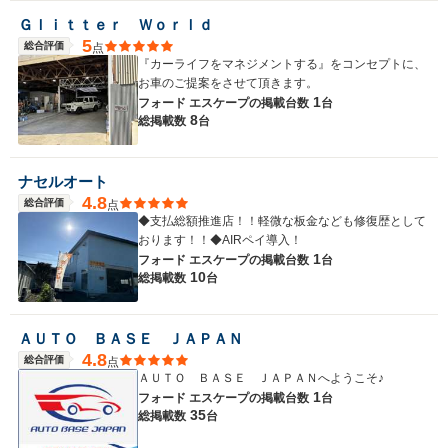
Ｇｌｉｔｔｅｒ Ｗｏｒｌｄ
5
総合評価
点
『カーライフをマネジメントする』をコンセプトに、
お車のご提案をさせて頂きます。
1
フォード エスケープの
掲載台数
台
8
総掲載数
台
ナセルオート
4.8
総合評価
点
◆支払総額推進店！！軽微な板金なども修復歴として
おります！！◆AIRペイ導入！
1
フォード エスケープの
掲載台数
台
10
総掲載数
台
ＡＵＴＯ ＢＡＳＥ ＪＡＰＡＮ
4.8
総合評価
点
ＡＵＴＯ ＢＡＳＥ ＪＡＰＡＮへようこそ♪
1
フォード エスケープの
掲載台数
台
35
総掲載数
台