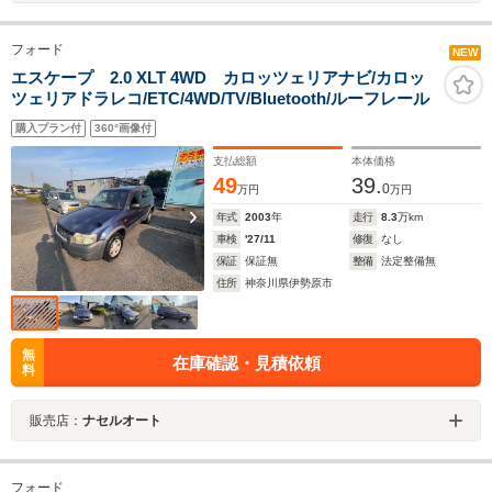
フォード
NEW
エスケープ 2.0 XLT 4WD カロッツェリアナビ/カロッ
ツェリアドラレコ/ETC/4WD/TV/Bluetooth/ルーフレール
購入プラン付
360°画像付
支払総額
本体価格
49
39.
0
万円
万円
年式
2003
年
走行
8.3
万km
車検
'27/11
修復
なし
保証
保証無
整備
法定整備無
住所
神奈川県伊勢原市
無
在庫確認・見積依頼
料
販売店：
ナセルオート
フォード