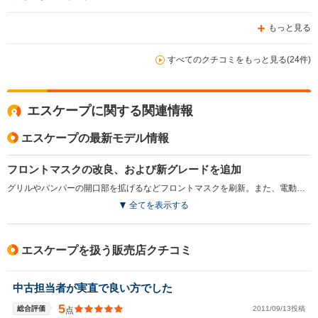
しでも安くしたいといった特別な事情が無ければエスケー
プはそこまでおススメしません。
もっと見る
すべてのクチコミをもっと見る(24件)
エスケープに関する関連情報
エスケープの最新モデル情報
フロントマスクの改良、および新グレードを追加
グリルやバンパーの開口部を拡げるなどフロントマスクを刷新。また、電動ガラスサンルーフや本革のシート・ステアリング、ウッドのセンターパネル等プレミアム仕様の新グレード「LIMITED」が追加された。これらにより、2.3L エンジンのXLTとLIMITEDの2グレード展開となった。（2009.11）
全てを表示する
エスケープを扱う販売店クチコミ
中古担当者が実直で良い方でした
5
総合評価
2011/09/13投稿
点