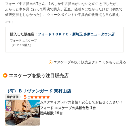
フォード中古担当のTさん。1名しか中古担当がいないとのことでしたが、
ふらっと車を見に行って即決で購入。正直、値引きはなかったけど（初めて
値段交渉をしなかった）、ウィークポイントや不具合の改善点も自ら教えて
くれてとても信頼ができる方でした。やはり自ら弱点や他の部分を言ってく
ゲスト
れて、良い部分もセールスする ので、安心感が違います。 これからもフォ
ードの車を買うなら湘南より通います。
購入した販売店：
フォードＴＯＫＹＯ・新埼玉 多摩ニュータウン店
フォード エスケープ
（2011/09購入）
エスケープを扱う販売店クチコミをもっと見る
エスケープを扱う注目販売店
（有）ＢＪヴァンガード 東村山店
5
総合評価
点
カスタマイズSUVの老舗！安心してお任せください！
1
フォード エスケープの
掲載台数
台
19
総掲載数
台