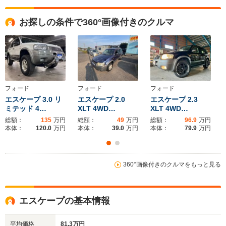
全高
全高
全高
お探しの条件で360°画像付きのクルマ
1.71m
1.66m
1.69m
全幅
全幅
全
サイズ
1.84m
1.77m
1.
全長
全長
(全長x全幅x全高)
4.54m
4.2m
4.38m
フォード
フォード
フォード
エスケープ 3.0 リ
エスケープ 2.0
エスケープ 2.3
ミテッド 4…
XLT 4WD…
XLT 4WD…
総額：
135
万円
総額：
49
万円
総額：
96.9
万円
ホイールベース
ホイールベース
ホイー
本体：
120.0
万円
本体：
39.0
万円
本体：
79.9
万円
-m
-m
360°画像付きのクルマをもっと見る
WLTCモード
-
-
-
燃費
エスケープの基本情報
平均価格
81.3万円