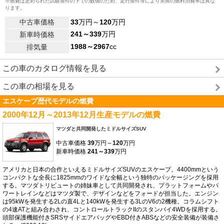
※燃費は定められた試験条件の下での数値のため、走行条件等により実際の燃料消費率は異な
ります。
中古車価格
33
万円～
120
万円
241～339
万円
新車時価格
1988～2967
cc
排気量
この車のカタログ情報を見る
この車の相場を見る
エスケープ歴代モデルの燃費
2000年12月～2013年12月生産モデルの燃費
マツダと共同開発したミドルサイズSUV
中古車価格
39
万円～
120
万円
新車時価格
241～339
万円
アメリカと日本の合作といえるミドルサイズSUVのエスケープ。4400mmという
コンパクトな全長に1825mmのワイドな全幅という独特のパッケージングを採用
する。マツダトリビュートの姉妹車として共同開発され、プラットフォームやパ
ワートレインなどはマツダ製で、デザインなどをフォードが担当した。エンジン
は95kWを発生する2Lの直4Lと140kWを発生する3LのV6の2機種。コラムシフト
の4速ATと組み合わされ、コントロールトラックIIのスタンバイ4WDを採用する。
頭部保護機能付きSRSサイドエアバッグやEBD付きABSなどの安全装備が装備さ