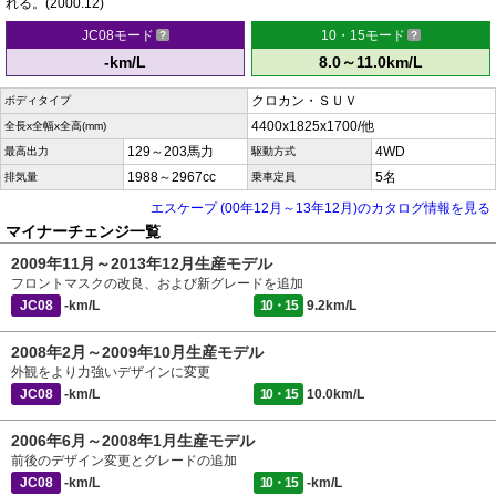
れる。(2000.12)
JC08モード
10・15モード
-km/L
8.0～11.0km/L
クロカン・ＳＵＶ
ボディタイプ
4400x1825x1700/他
全長x全幅x全高(mm)
129～203馬力
4WD
最高出力
駆動方式
1988～2967cc
5名
排気量
乗車定員
エスケープ (00年12月～13年12月)のカタログ情報を見る
マイナーチェンジ一覧
2009年11月～2013年12月生産モデル
フロントマスクの改良、および新グレードを追加
JC08
-km/L
10・15
9.2km/L
2008年2月～2009年10月生産モデル
外観をより力強いデザインに変更
JC08
-km/L
10・15
10.0km/L
2006年6月～2008年1月生産モデル
前後のデザイン変更とグレードの追加
JC08
-km/L
10・15
-km/L