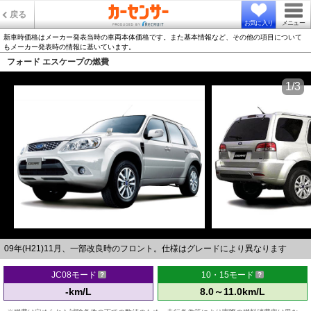
戻る
お気に入り
メニュー
新車時価格はメーカー発表当時の車両本体価格です。また基本情報など、その他の項目について
もメーカー発表時の情報に基いています。
フォード エスケープの燃費
1/3
09年(H21)11月、一部改良時のフロント。仕様はグレードにより異なります
JC08モード
10・15モード
-km/L
8.0～11.0km/L