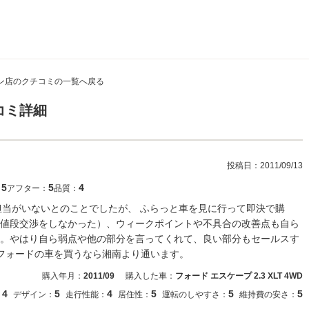
ン店のクチコミの一覧へ戻る
コミ詳細
投稿日：
2011/09/13
5
5
4
：
アフター：
品質：
担当がいないとのことでしたが、 ふらっと車を見に行って即決で購
値段交渉をしなかった）、ウィークポイントや不具合の改善点も自ら
。やはり自ら弱点や他の部分を言ってくれて、良い部分もセールスす
もフォードの車を買うなら湘南より通います。
購入年月：
2011/09
購入した車：
フォード エスケープ 2.3 XLT 4WD
4
5
4
5
5
5
：
デザイン：
走行性能：
居住性：
運転のしやすさ：
維持費の安さ：