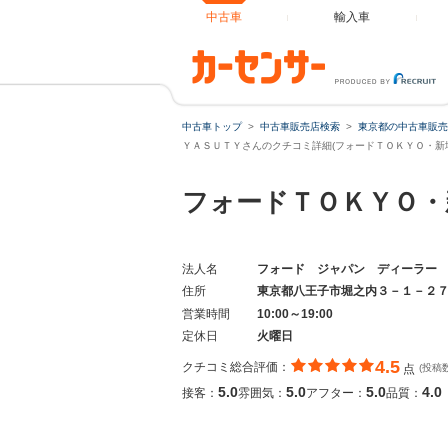
中古車
輸入車
中古車トップ
中古車販売店検索
東京都の中古車販売
ＹＡＳＵＴＹさんのクチコミ詳細(フォードＴＯＫＹＯ・新埼
フォードＴＯＫＹＯ・
法人名
フォード ジャパン ディーラー
住所
東京都八王子市堀之内３－１－２
営業時間
10:00～19:00
定休日
火曜日
4.5
クチコミ総合評価：
点
(投稿
5.0
5.0
5.0
4.0
接客：
雰囲気：
アフター：
品質：