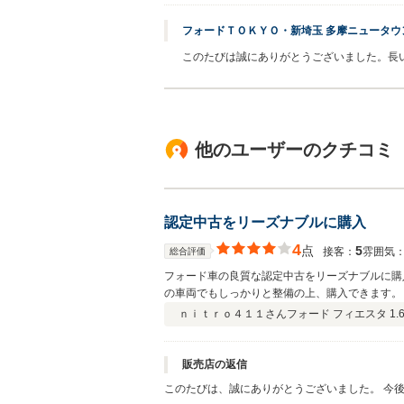
フォードＴＯＫＹＯ・新埼玉 多摩ニュータウ
このたびは誠にありがとうございました。長
他のユーザーのクチコミ
認定中古をリーズナブルに購入
4
点
5
接客：
雰囲気
総合評価
フォード車の良質な認定中古をリーズナブルに購
の車両でもしっかりと整備の上、購入できます。
ｎｉｔｒｏ４１１さん
フォード フィエスタ 1.6
販売店の返信
このたびは、誠にありがとうございました。 今