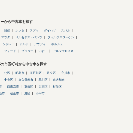
カーから中古車を探す
日産
ホンダ
スズキ
ダイハツ
スバル
マツダ
メルセデス・ベンツ
フォルクスワーゲン
シボレー
ボルボ
アウディ
ポルシェ
フォード
プジョー
いすゞ
アルファロメオ
都の市区町村から中古車を探す
北区
昭島市
江戸川区
足立区
立川市
中央区
東久留米市
品川区
東大和市
市
西東京市
葛飾区
台東区
杉並区
山市
福生市
港区
小平市