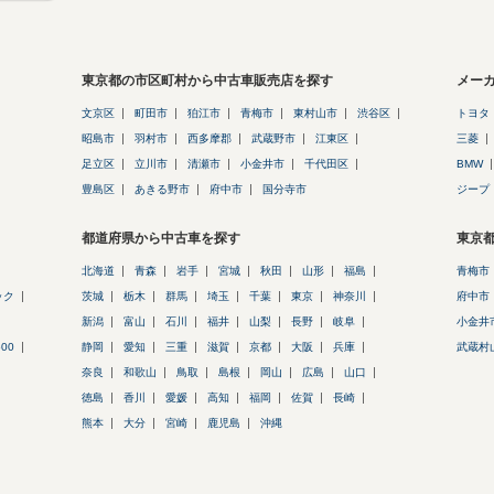
東京都の市区町村から中古車販売店を探す
メー
文京区
町田市
狛江市
青梅市
東村山市
渋谷区
トヨタ
昭島市
羽村市
西多摩郡
武蔵野市
江東区
三菱
足立区
立川市
清瀬市
小金井市
千代田区
BMW
豊島区
あきる野市
府中市
国分寺市
ジープ
都道府県から中古車を探す
東京
北海道
青森
岩手
宮城
秋田
山形
福島
青梅市
ック
茨城
栃木
群馬
埼玉
千葉
東京
神奈川
府中市
新潟
富山
石川
福井
山梨
長野
岐阜
小金井
500
静岡
愛知
三重
滋賀
京都
大阪
兵庫
武蔵村
奈良
和歌山
鳥取
島根
岡山
広島
山口
徳島
香川
愛媛
高知
福岡
佐賀
長崎
熊本
大分
宮崎
鹿児島
沖縄