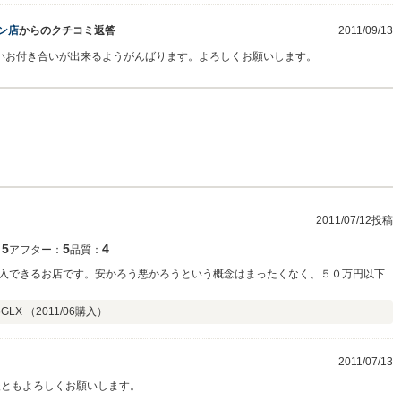
ン店
からのクチコミ返答
2011/09/13
いお付き合いが出来るようがんばります。よろしくお願いします。
2011/07/12投稿
5
5
4
：
アフター：
品質：
入できるお店です。安かろう悪かろうという概念はまったくなく、５０万円以下
GLX （
2011/06
購入）
2011/07/13
後ともよろしくお願いします。