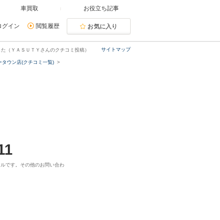
車買取
お役立ち記事
ログイン
閲覧履歴
お気に入り
サイトマップ
した（ＹＡＳＵＴＹさんのクチコミ投稿）
タウン店(クチコミ一覧)
11
ヤルです。その他のお問い合わ