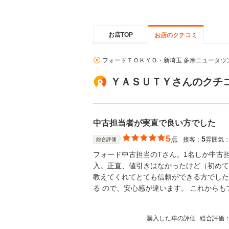
お店TOP
お店のクチコミ
フォードＴＯＫＹＯ・新埼玉 多摩ニュータウ
ＹＡＳＵＴＹさんのクチ
中古担当者が実直で良い方でした
5
点
5
接客：
雰囲気
総合評価
フォード中古担当のTさん。1名しか中古
入。正直、値引きはなかったけど（初めて
教えてくれてとても信頼ができる方でした
る ので、安心感が違います。 これから
購入した車の評価
総合評価