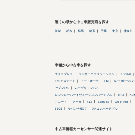
近くの県から中古車販売店を探す
茨城
栃木
群馬
埼玉
千葉
東京
神奈川
車種から中古車を探す
エクスプレス
ランサーエボリューション
モデルX
850エステート
ノートオーラ
LM
A7スポーツバ
セブン160
ムーヴキャンバス
レンジローバーイヴォークコンバーチブル
TR-3
K2
アコード
クーガ
412
328GTS
Q6 e-tron
650S
サバンナRX-7
XKコンバーチブル
中古車情報カーセンサー関連サイト