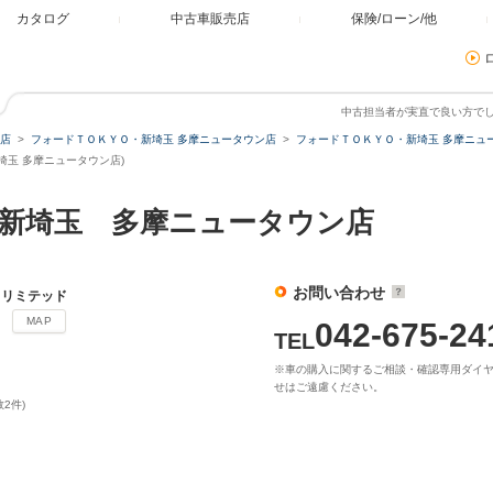
カタログ
中古車販売店
保険/ローン/他
中古担当者が実直で良い方で
店
フォードＴＯＫＹＯ・新埼玉 多摩ニュータウン店
フォードＴＯＫＹＯ・新埼玉 多摩ニュー
玉 多摩ニュータウン店)
新埼玉 多摩ニュータウン店
お問い合わせ
 リミテッド
７
MAP
042-675-24
TEL
※車の購入に関するご相談・確認専用ダイ
せはご遠慮ください。
数2件)