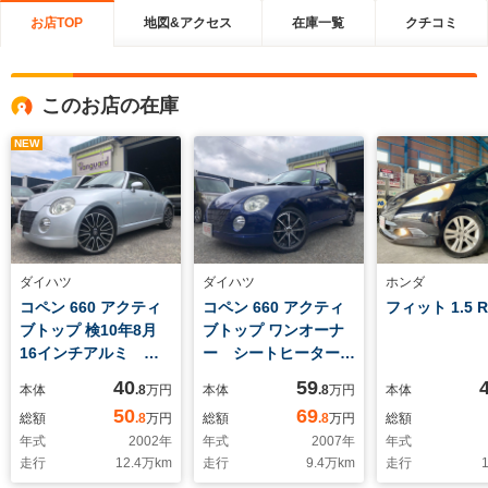
お店TOP
地図&アクセス
在庫一覧
クチコミ
このお店の在庫
NEW
ダイハツ
ダイハツ
ホンダ
コペン 660 アクティ
コペン 660 アクティ
フィット 1.5 R
ブトップ 検10年8月
ブトップ ワンオーナ
16インチアルミ
ー シートヒーター
ETC 電動オープン確
キーレス ETC 取説
40
59
本体
.8
万円
本体
.8
万円
本体
認済み
メンテナンスノート
50
69
総額
.8
万円
総額
.8
万円
総額
社外15インチアル
年式
2002
年
年式
2007
年
年式
ミ 電動オープン確認
走行
12.4
万km
走行
9.4
万km
走行
1
済