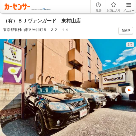
履歴
お気に入り
メニュー
（有）ＢＪヴァンガード 東村山店
東京都東村山市久米川町５－３２－１４
MAP
1/5