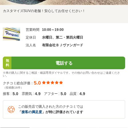
カスタマイズSUVの老舗！安心してお任せください！
営業時間
10:00～19:00
定休日
水曜日、第二・第四火曜日
法人名
有限会社ＢＪヴァンガード
無
電話する
料
※車の購入に関するご相談・確認専用ダイヤルです。その他のお問い合わせはご遠慮くださ
い。
5.0
クチコミ総合評価：
（投稿数16件）
5.0
4.9
5.0
4.9
接客 :
雰囲気 :
アフター :
品質 :
この販売店で購入された方のクチコミでは
「
接客の満足度
」が特に評価されています