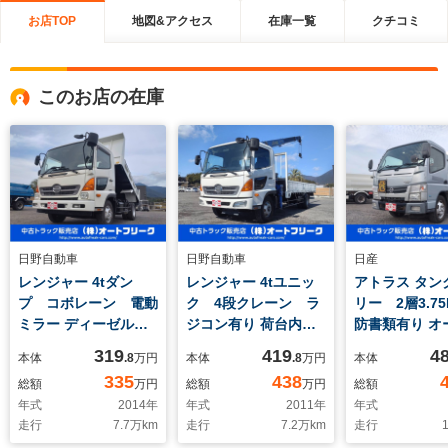
お店TOP
地図&アクセス
在庫一覧
クチコミ
このお店の在庫
日野自動車
日野自動車
日産
レンジャー 4tダン
レンジャー 4tユニッ
アトラス タン
プ コボレーン 電動
ク 4段クレーン ラ
リー 2層3.7
ミラー ディーゼルタ
ジコン有り 荷台内寸
防書類有り オ
ーボ 4トンダンプ
534cm/211cm 積載
車 バックカ
319
419
4
本体
.8
万円
本体
.8
万円
本体
量2750kg タダノ
道発進補助装
335
438
総額
万円
総額
万円
総額
計 ホースリ
年式
2014
年
年式
2011
年
年式
ンク容量3750
走行
7.7
万km
走行
7.2
万km
走行
1