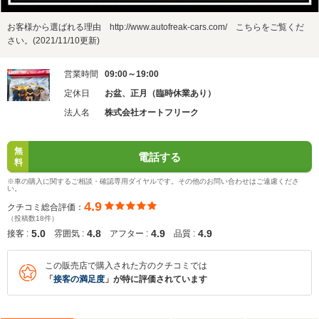
お客様から選ばれる理由 http://www.autofreak-cars.com/ こちらをご覧くだ
さい。(2021/11/10更新)
営業時間
09:00～19:00
定休日
お盆、正月（臨時休業あり）
法人名
株式会社オートフリーク
無
電話する
料
※車の購入に関するご相談・確認専用ダイヤルです。その他のお問い合わせはご遠慮くださ
い。
4.9
クチコミ総合評価：
（投稿数18件）
5.0
4.8
4.9
4.9
接客 :
雰囲気 :
アフター :
品質 :
この販売店で購入された方のクチコミでは
「
接客の満足度
」が特に評価されています