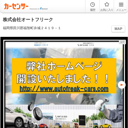
履歴
お気に入り
メニュー
株式会社オートフリーク
福岡県田川郡福智町弁城２４１９－１
MAP
1/7