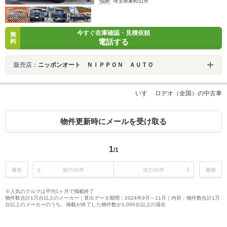
住所
埼玉県東松山市
今すぐ在庫確認・見積依頼
無
電話する
料
販売店：
ニッポンオート ＮＩＰＰＯＮ ＡＵＴＯ
いすゞ ロデオ（全国）の中古車
物件更新時にメールを受け取る
1
/1
最初
前の30件
次の30件
最後
※人気のクルマは平均1ヶ月で掲載終了
物件数合計1万台以上のメーカー｜算出データ期間：2024年9月～11月｜内容：物件数合計1万
台以上のメーカーのうち、掲載が終了した物件数が1,000台以上の場合