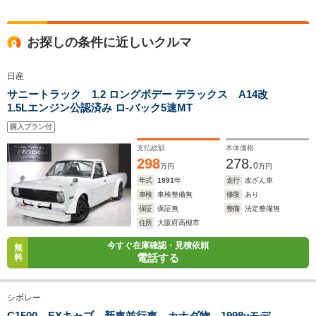
全高
全高
全高
お探しの条件に近しいクルマ
1.75m
1.95m～2.4m
1.87m
日産
サニートラック 1.2 ロングボデー デラックス A14改
全幅
全幅
全
1.5Lエンジン公認済み ロ-バック5速MT
サイズ
1.77m
1.69m
1.
全長
全長
(全長x全幅x全高)
4.59m
4.42m～5.01m
4.
購入プラン付
支払総額
本体価格
298
278.
0
万円
万円
年式
1991
年
走行
改ざん車
ホイールベース
ホイールベース
ホイー
-m
-m
車検
車検整備無
修復
あり
保証
保証無
整備
法定整備無
住所
大阪府高槻市
今すぐ在庫確認・見積依頼
無
電話する
料
WLTCモード
-
-
-
燃費
シボレー
C1500 EXキャブ 新車並行車 カナダ物 1998yモデ