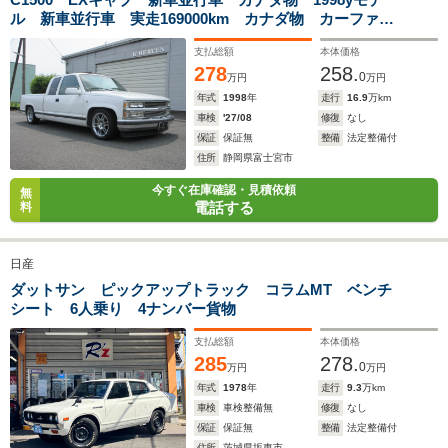
ル 新車並行車 実走169000km カナダ物 カーファッ
排気量
3059cc
1998～3153cc
1994～23
クス付き 1ナンバー登録 外18インチAW ローダウン
支払総額
本体価格
Cノッチ ベンチシート
駆動方式
4WD
FR、4WD
FR、4WD
278
258.
0
万円
万円
年式
1998
年
走行
16.9
万km
車検
'27/08
修復
なし
保証
保証無
整備
法定整備付
住所
静岡県富士宮市
今すぐ在庫確認・見積依頼
無
電話する
料
日産
ダットサン ピックアップトラック コラムMT ベンチ
シート 6人乗り 4ナンバー貨物
支払総額
本体価格
285
278.
0
万円
万円
年式
1978
年
走行
9.3
万km
車検
車検整備無
修復
なし
保証
保証無
整備
法定整備付
住所
茨城県坂東市