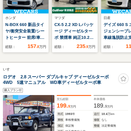
ホンダ
マツダ
日産
N-BOX 660 新品タイ
CX-5 2.2 XD Lパッケ
デイズ 660 S
ヤ/衝突安全装置/シー
ージ ディーゼルター
ジェンシーブレ
トヒーター 前席/車線
ボ 禁煙車 純正10.25
車線逸脱防止
逸脱防止支援システ
インチメーカーOPナ
テム/EBD付A
157
235
1
総額：
.8
万円
総額：
.9
万円
総額：
ム/横滑り防止装置/ア
ビ レザーシート i-
り防止装置/ア
イドリングストップ/
ACTIVSENSE ETC2.0
ングストップ/
ホンダセンシング/禁
パワーシート 360度ビ
エアバッグ 運
いすゞ
煙車/エアバッグ 運転
ューモニター ドラレ
アバッグ 助手
席/エアバッグ 助手席
コ シートヒーター パ
バッグ サイド
ロデオ 2.8 スーパー ダブルキャブ ディーゼルターボ
4WD 5速マニュアル WD車ディーゼルターボ車
ワーバックドア パド
全ボディ
ルシフト
購入プラン付
支払総額
本体価格
199.
189.
9
9
万円
万円
年式
1993
年
走行
10.4
万km
車検
車検整備無
修復
なし
保証
保証無
整備
法定整備無