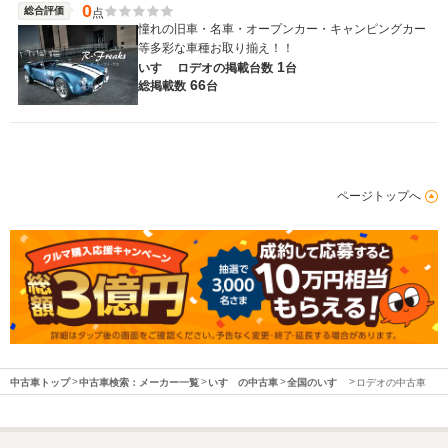
0
総合評価
点
憧れの旧車・名車・オープンカー・キャンピングカー
等多彩な車種お取り揃え！！
1
いすゞ ロデオの
掲載台数
台
66
総掲載数
台
ページトップへ
中古車トップ
中古車検索：メーカー一覧
いすゞの中古車
全国のいすゞ
ロデオの中古車