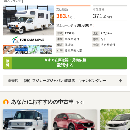
購入プラン付
支払総額
本体価格
383.
371.
8
0
万円
万円
38,600
通常ローン
月々
円
年式
1992
年
走行
2.7
万km
車検
車検整備付
修復
なし
保証
保証無
整備
法定整備付
住所
岐阜県安八郡
今すぐ在庫確認・見積依頼
無
電話する
料
販売店：
（株）フジカーズジャパン 岐阜店 キャンピングカー
あなたにおすすめの中古車
［PR］