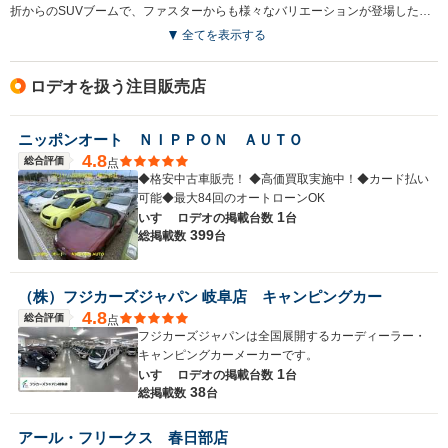
折からのSUVブームで、ファスターからも様々なバリエーションが登場した。ロデオの前半部分を流用したSUVのミューもその一台だ。ブリスターフェンダーが特徴のロデオは4種類のキャブバリエーションを用意する。シングルキャブには、標準ボディとロングボディフラットデッキ三方開きがあり、そのほかにスーパーシングルキャブとスーパーダブルキャブを用意した。全車に2.8Lディーゼルエンジン搭載。駆動方式は4WDで組み合わされるミッションは5MTである。(1992.10)
全てを表示する
ロデオを扱う注目販売店
ニッポンオート ＮＩＰＰＯＮ ＡＵＴＯ
4.8
総合評価
点
◆格安中古車販売！ ◆高価買取実施中！◆カード払い
可能◆最大84回のオートローンOK
1
いすゞ ロデオの
掲載台数
台
399
総掲載数
台
（株）フジカーズジャパン 岐阜店 キャンピングカー
4.8
総合評価
点
フジカーズジャパンは全国展開するカーディーラー・
キャンピングカーメーカーです。
1
いすゞ ロデオの
掲載台数
台
38
総掲載数
台
アール・フリークス 春日部店