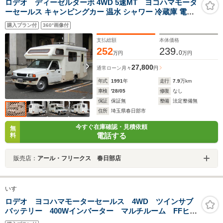
ロデオ ディーゼルターボ 4WD 5速MT ヨコハマモータ
ーセールス キャンピングカー 温水 シャワー 冷蔵庫 電子
レンジ インバーター 外部電源 バックカメラ ETC
購入プラン付
360°画像付
支払総額
本体価格
252
239.
0
万円
万円
27,800
通常ローン
月々
円
年式
1991
年
走行
7.9
万km
車検
'28/05
修復
なし
保証
保証無
整備
法定整備無
住所
埼玉県春日部市
今すぐ在庫確認・見積依頼
無
電話する
料
販売店：
アール・フリークス 春日部店
いすゞ
ロデオ ヨコハマモーターセールス 4WD ツインサブ
バッテリー 400Wインバーター マルチルーム FFヒー
ター シンク コンロ AC100V冷蔵庫 マックスファン