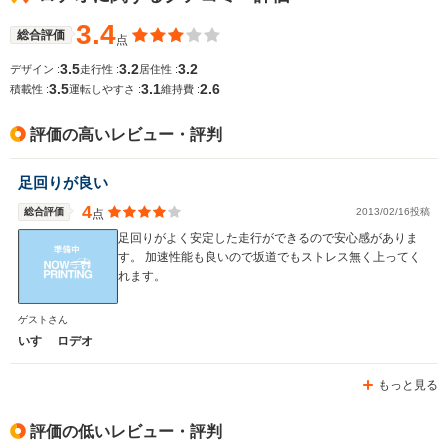
3.4
総合評価
点
3.5
3.2
3.2
デザイン :
走行性 :
居住性 :
3.5
3.1
2.6
積載性 :
運転しやすさ :
維持費 :
評価の高いレビュー・評判
足回りが良い
4
総合評価
2013/02/16投稿
点
足回りがよく安定した走行ができるので安心感がありま
す。 加速性能も良いので坂道でもストレス無く上ってく
れます。
ゲストさん
いすゞ ロデオ
もっと見る
評価の低いレビュー・評判