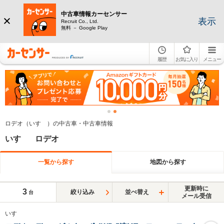
中古車情報カーセンサー
表示
Recruit Co., Ltd.
無料 － Google Play
履歴
お気に入り
メニュー
ロデオ（いすゞ）の中古車・中古車情報
いすゞ ロデオ
一覧から探す
地図から探す
更新時に
3
絞り込み
並べ替え
台
メール受信
いすゞ