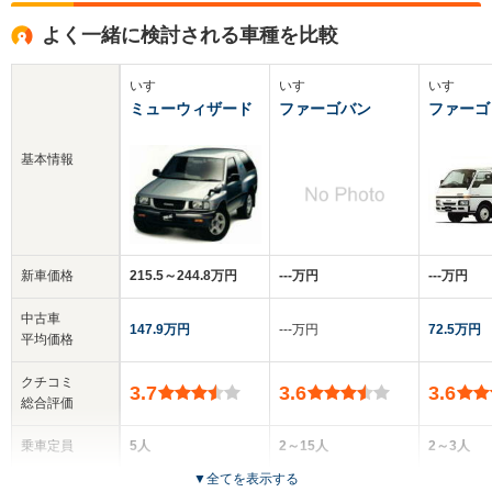
よく一緒に検討される車種を比較
いすゞ
いすゞ
いすゞ
ミューウィザード
ファーゴバン
ファーゴ
基本情報
新車価格
215.5～244.8万円
‐‐‐万円
‐‐‐万円
中古車
147.9万円
‐‐‐万円
72.5万円
平均価格
クチコミ
3.7
3.6
3.6
総合評価
乗車定員
5人
2～15人
2～3人
▼
全てを表示する
ドア数
5ドア
4～5ドア
2ドア