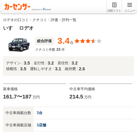
比較リスト
メニュー
ロデオの口コミ・クチコミ・評価・評判一覧
いすゞ ロデオ
3.4
総合評価
点
15
クチコミ件数
件
3.5
3.2
3.2
デザイン :
走行性 :
居住性 :
3.5
3.1
2.6
積載性 :
運転しやすさ :
維持費 :
新車価格
中古車平均価格
161.7〜187
214.5
万円
万円
中古車掲載台数
3台
中古車掲載店舗
3店舗