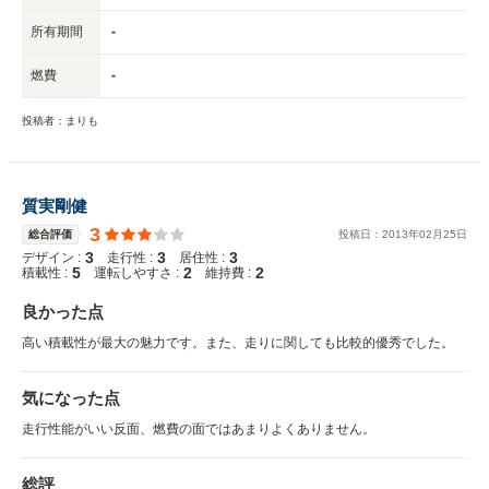
所有期間
-
燃費
-
投稿者：まりも
質実剛健
3
総合評価
投稿日：
2013
年
02
月
25
日
3
3
3
デザイン :
走行性 :
居住性 :
5
2
2
積載性 :
運転しやすさ :
維持費 :
良かった点
高い積載性が最大の魅力です。また、走りに関しても比較的優秀でした。
気になった点
走行性能がいい反面、燃費の面ではあまりよくありません。
総評