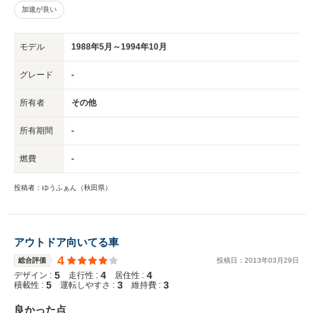
加速が良い
モデル
1988年5月～1994年10月
グレード
-
所有者
その他
所有期間
-
燃費
-
投稿者：ゆうふぁん（秋田県）
アウトドア向いてる車
4
総合評価
投稿日：
2013
年
03
月
29
日
5
4
4
デザイン :
走行性 :
居住性 :
5
3
3
積載性 :
運転しやすさ :
維持費 :
良かった点