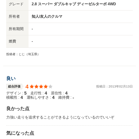
グレード
2.8 スーパー ダブルキャブ ディーゼルターボ 4WD
所有者
知人/友人のクルマ
所有期間
-
燃費
-
投稿者：じじ（埼玉県）
良い
4
総合評価
投稿日：
2013
年
02
月
13
日
5
4
4
デザイン :
走行性 :
居住性 :
4
4
-
積載性 :
運転しやすさ :
維持費 :
良かった点
力強い走りを追求することができるようになっているのでいいぞ
気になった点