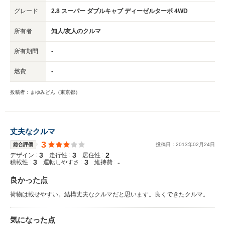
グレード
2.8 スーパー ダブルキャブ ディーゼルターボ 4WD
所有者
知人/友人のクルマ
所有期間
-
燃費
-
投稿者：まゆみどん（東京都）
丈夫なクルマ
3
総合評価
投稿日：
2013
年
02
月
24
日
3
3
2
デザイン :
走行性 :
居住性 :
3
3
-
積載性 :
運転しやすさ :
維持費 :
良かった点
荷物は載せやすい。結構丈夫なクルマだと思います。良くできたクルマ。
気になった点