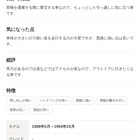
荷物を運搬する際に重宝する車なので、ちょっとした引っ越しに役に立つ車
です。
気になった点
車体が大きいので狭い道を走行するのが大変ですが、悪路に強い点は良いで
す。
総評
馬力があるので山道などではアクセルが楽なので、アウトドアに行きたくな
る車です。
特徴
押し出しが強い
ハンドリングが良い
悪路に強い
荷物が載せやすい
視界が広い
部品が安い
モデル
1988年5月～1994年10月
グレード
-