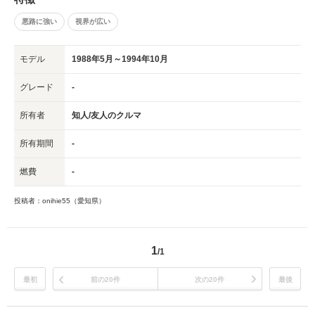
悪路に強い
視界が広い
モデル
1988年5月～1994年10月
グレード
-
所有者
知人/友人のクルマ
所有期間
-
燃費
-
投稿者：onihie55（愛知県）
1
/1
最初
前の20件
次の20件
最後