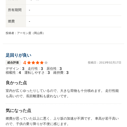
所有期間
-
燃費
-
投稿者：アーモン度（岡山県）
足回りが良い
4
総合評価
投稿日：
2013
年
02
月
17
日
3
3
3
デザイン :
走行性 :
居住性 :
4
3
3
積載性 :
運転しやすさ :
維持費 :
良かった点
室内が広くゆったりしているので、大きな荷物も十分積めます。 走行性能
も高いので、長距離運転も疲れないです。
気になった点
燃費が思っていた以上に悪く、上り坂の加速が不満です。 車高が若干高い
ので、子供の乗り降りが不便に感じます。