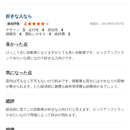
好きな人なら
4
総合評価
投稿日：
2013
年
02
月
07
日
3
4
4
デザイン :
走行性 :
居住性 :
4
4
3
積載性 :
運転しやすさ :
維持費 :
良かった点
けっこう古い自動車になりますがとても良い自動車です。ピックアップトラ
ックみたいな感じなので好きな人向けです。
気になった点
室内は可もなく不可もないので好みです。積載量も荷台にはそれなりの荷物
が乗せられます。ただ経済的に燃費も維持管理費も結構掛かるでしょう。
総評
総合的に見てこの自動車が好きな人向けだと言えます。ピックアップトラッ
クみたいなので用途によって好みが別れます。
特徴