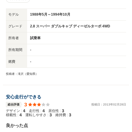
モデル
1988年5月～1994年10月
グレード
2.8 スーパー ダブルキャブ ディーゼルターボ 4WD
所有者
試乗車
所有期間
-
燃費
-
投稿者：滝沢（愛知県）
安心走行ができる
3
総合評価
投稿日：
2013
年
02
月
28
日
4
4
3
デザイン :
走行性 :
居住性 :
4
3
3
積載性 :
運転しやすさ :
維持費 :
良かった点