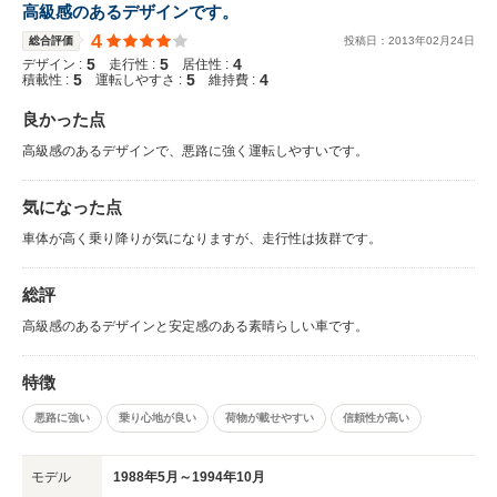
高級感のあるデザインです。
4
総合評価
投稿日：
2013
年
02
月
24
日
5
5
4
デザイン :
走行性 :
居住性 :
5
5
4
積載性 :
運転しやすさ :
維持費 :
良かった点
高級感のあるデザインで、悪路に強く運転しやすいです。
気になった点
車体が高く乗り降りが気になりますが、走行性は抜群です。
総評
高級感のあるデザインと安定感のある素晴らしい車です。
特徴
悪路に強い
乗り心地が良い
荷物が載せやすい
信頼性が高い
モデル
1988年5月～1994年10月