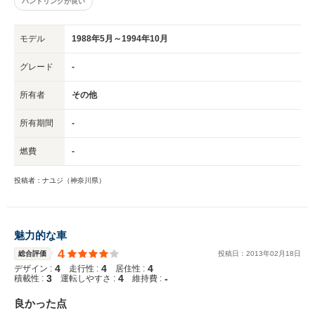
ハンドリングが良い
モデル
1988年5月～1994年10月
グレード
-
所有者
その他
所有期間
-
燃費
-
投稿者：ナユジ（神奈川県）
魅力的な車
4
総合評価
投稿日：
2013
年
02
月
18
日
4
4
4
デザイン :
走行性 :
居住性 :
3
4
-
積載性 :
運転しやすさ :
維持費 :
良かった点