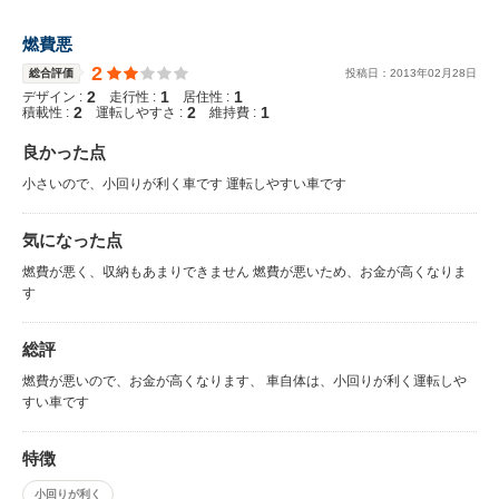
燃費悪
2
総合評価
投稿日：
2013
年
02
月
28
日
2
1
1
デザイン :
走行性 :
居住性 :
2
2
1
積載性 :
運転しやすさ :
維持費 :
良かった点
小さいので、小回りが利く車です 運転しやすい車です
気になった点
燃費が悪く、収納もあまりできません 燃費が悪いため、お金が高くなりま
す
総評
燃費が悪いので、お金が高くなります、 車自体は、小回りが利く運転しや
すい車です
特徴
小回りが利く