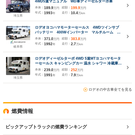
4WD5速マニュアル WD車ディーゼルターボ車
本体：
189.9
総額：
199.9
万円
万円
年式：
1993
走行：
10.4
年
万km
埼玉県
ロデオヨコハマモーターセールス 4WDツインサブ
バッテリー 400Wインバーター マルチルーム FF
ヒーター シンク コンロ AC100V冷蔵庫 マック
本体：
371.0
総額：
383.8
万円
万円
スファン
年式：
1992
走行：
2.7
年
万km
岐阜県
ロデオディーゼルターボ 4WD 5速MTヨコハマモータ
ーセールス キャンピングカー 温水 シャワー 冷蔵庫
電子レンジ インバーター 外部電源 バックカメラ ETC
本体：
239.0
総額：
252
万円
万円
年式：
1991
走行：
7.9
年
万km
埼玉県
ロデオの中古車全てを見る
燃費情報
ピックアップトラックの燃費ランキング