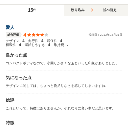
15
絞り込み
並べ替え
件
愛人
4
総合評価
投稿日：
2013
年
03
月
31
日
4
4
4
デザイン :
走行性 :
居住性 :
4
4
-
積載性 :
運転しやすさ :
維持費 :
良かった点
コンパクトボディなので、小回りがきくなぁといった印象がありました。
気になった点
デザインに関しては、ちょっと物足りなさを感じてしまいますね。
総評
これといって、特徴はありませんが、それなりに良い車だと思います。
特徴