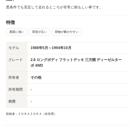
悪条件でも安定して走れるところが非常に頼もしい車です。
特徴
悪路に強い
荷室が広い
荷物が載せやすい
モデル
1988年5月～1994年10月
グレード
2.8 ロングボディ フラットデッキ 三方開 ディーゼルター
ボ 4WD
所有者
その他
所有期間
-
燃費
-
投稿者：ＺＯＲＡＺＯＲＡ（奈良県）