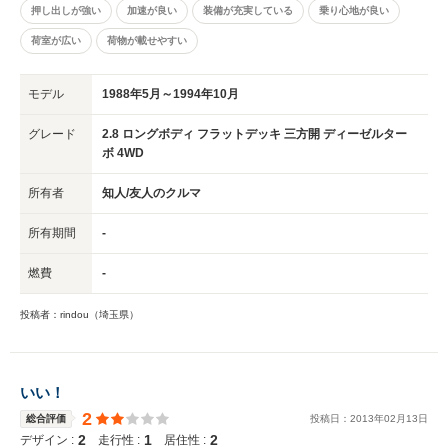
押し出しが強い
加速が良い
装備が充実している
乗り心地が良い
荷室が広い
荷物が載せやすい
モデル
1988年5月～1994年10月
グレード
2.8 ロングボディ フラットデッキ 三方開 ディーゼルター
ボ 4WD
所有者
知人/友人のクルマ
所有期間
-
燃費
-
投稿者：rindou（埼玉県）
いい！
2
総合評価
投稿日：
2013
年
02
月
13
日
2
1
2
デザイン :
走行性 :
居住性 :