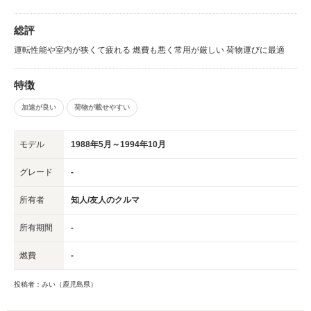
総評
運転性能や室内が狭くて疲れる 燃費も悪く常用が厳しい 荷物運びに最適
特徴
加速が良い
荷物が載せやすい
モデル
1988年5月～1994年10月
グレード
-
所有者
知人/友人のクルマ
所有期間
-
燃費
-
投稿者：みい（鹿児島県）