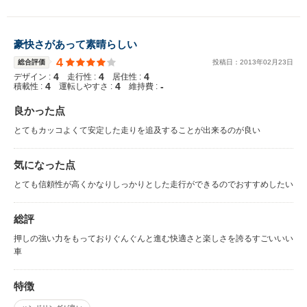
豪快さがあって素晴らしい
4
総合評価
投稿日：
2013
年
02
月
23
日
4
4
4
デザイン :
走行性 :
居住性 :
4
4
-
積載性 :
運転しやすさ :
維持費 :
良かった点
とてもカッコよくて安定した走りを追及することが出来るのが良い
気になった点
とても信頼性が高くかなりしっかりとした走行ができるのでおすすめしたい
総評
押しの強い力をもっておりぐんぐんと進む快適さと楽しさを誇るすごいいい
車
特徴