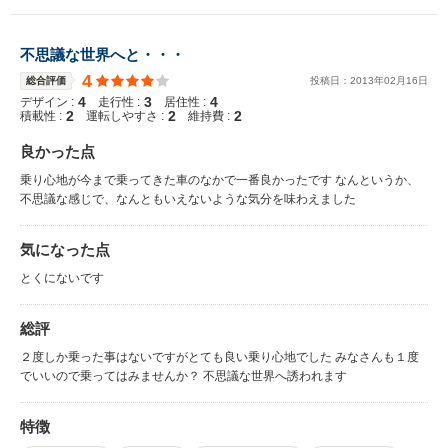
不思議な世界へと・・・
4
総合評価
投稿日：
2013
年
02
月
16
日
4
3
4
デザイン :
走行性 :
居住性 :
2
2
2
積載性 :
運転しやすさ :
維持費 :
良かった点
乗り心地が今まで乗ってきた車のなかで一番良かったです なんというか、
不思議な感じで、なんともいえないような気分を味わえました
気になった点
とくにないです
総評
２度しか乗った事はないですがとても良い乗り心地でした みなさんも１度
でいいので乗ってはみませんか？ 不思議な世界へ誘われます
特徴