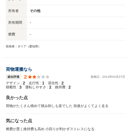
所有者
その他
所有期間
-
燃費
-
投稿者：ダイア（愛知県）
荷物運搬なら
2
総合評価
投稿日：
2013
年
03
月
27
日
2
1
2
デザイン :
走行性 :
居住性 :
3
2
2
積載性 :
運転しやすさ :
維持費 :
良かった点
荷物がたくさん積めて積み卸しも楽でした 加速がよくてよく走る
気になった点
燃費が悪く維持費も高め 小回りが利かずストレスになる