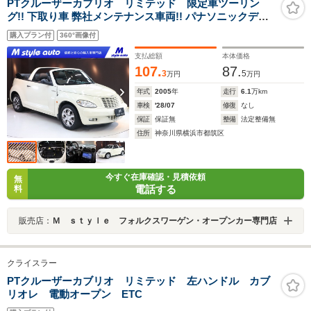
PTクルーザーカブリオ リミテッド 限定車ツーリン
グ!! 下取り車 弊社メンテナンス車両!! パナソニックディ
スプレーナビ&バックカメラ付き HIDキセノン オートク
購入プラン付
360°画像付
ルーズコントロール メッキアルミホイール 電動オープン
禁煙 整備点検記録付き!!
支払総額
本体価格
107.
87.
3
5
万円
万円
年式
2005
年
走行
6.1
万km
車検
'28/07
修復
なし
保証
保証無
整備
法定整備無
住所
神奈川県横浜市都筑区
今すぐ在庫確認・見積依頼
無
電話する
料
販売店：
Ｍ ｓｔｙｌｅ フォルクスワーゲン・オープンカー専門店
クライスラー
PTクルーザーカブリオ リミテッド 左ハンドル カブ
リオレ 電動オープン ETC