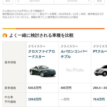
最初
前の30件
次の30件
最後
※人気のクルマは平均1ヶ月で掲載終了
物件数合計1万台以上のメーカー｜算出データ期間：2024年9月～11月｜内容：物件数合計1万
台以上のメーカーのうち、掲載が終了した物件数が1,000台以上の場合
よく一緒に検討される車種を比較
クライスラー
クライスラー
クライス
クロスファイアロ
ルバロンコンバー
PTクル
ードスター
チブル
基本情報
新車価格
540.8万円
400万円
260.4～3
中古車
159.8万円
‐‐‐万円
76.6万円
平均価格