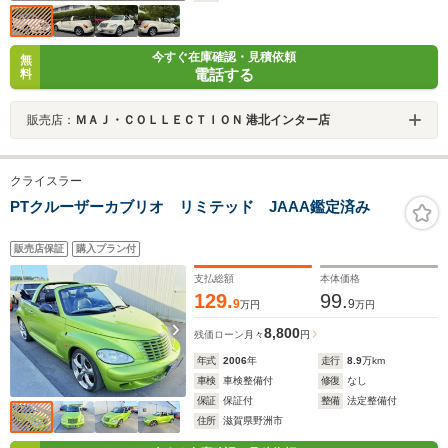
今すぐ在庫確認・見積依頼
無
電話する
料
販売店：
ＭＡＪ・ＣＯＬＬＥＣＴＩＯＮ 港北インター店
クライスラー
PTクルーザーカブリオ リミテッド JAAA鑑定済み
販売店保証
購入プラン付
支払総額
本体価格
129.
99.
9
9
万円
万円
8,800
残価ローン
月々
円
年式
2006
年
走行
8.9
万km
車検
車検整備付
修復
なし
保証
保証付
整備
法定整備付
住所
滋賀県野洲市