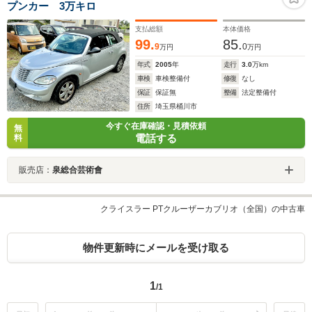
プンカー 3万キロ
支払総額
本体価格
99.
85.
9
0
万円
万円
年式
2005
年
走行
3.0
万km
車検
車検整備付
修復
なし
保証
保証無
整備
法定整備付
住所
埼玉県桶川市
今すぐ在庫確認・見積依頼
無
電話する
料
販売店：
泉総合芸術會
クライスラー PTクルーザーカブリオ（全国）の中古車
物件更新時にメールを受け取る
1
/1