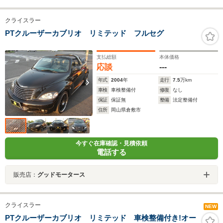
クライスラー
PTクルーザーカブリオ リミテッド フルセグ
支払総額
本体価格
応談
---
年式
2004
年
走行
7.5
万km
車検
車検整備付
修復
なし
保証
保証無
整備
法定整備付
住所
岡山県倉敷市
今すぐ在庫確認・見積依頼
電話する
販売店：
グッドモータース
クライスラー
NEW
PTクルーザーカブリオ リミテッド 車検整備付き!オー