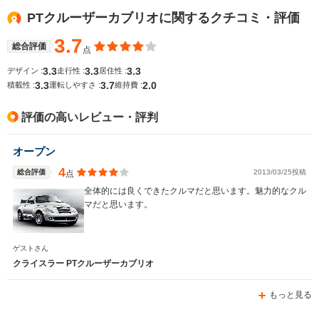
PTクルーザーカブリオに関するクチコミ・評価
WLTCモード
-
-
-
燃費
3.7
総合評価
点
3.3
3.3
3.3
デザイン :
走行性 :
居住性 :
3.3
3.7
2.0
積載性 :
運転しやすさ :
維持費 :
排気量
3199cc
2501cc
1996～24
評価の高いレビュー・評判
駆動方式
FR
FF
FF
オープン
4
総合評価
2013/03/25投稿
点
全体的には良くできたクルマだと思います。魅力的なクル
マだと思います。
ゲストさん
クライスラー PTクルーザーカブリオ
もっと見る