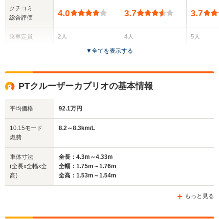
クチコミ
4.0
3.7
3.7
総合評価
乗車定員
2人
4人
5人
▼
全てを表示する
ドア数
2ドア
2ドア
5ドア
全高
全高
全高
PTクルーザーカブリオの基本情報
1.32m
1.38m
1.6m
平均価格
92.1万円
全幅
全幅
全幅
10.15モード
8.2～8.3km/L
サイズ
1.77m
1.75m
1.73m
燃費
全長
全長
(全長x全幅x全高)
4.06m
4.7m
4.3m
車体寸法
全長：4.3m～4.33m
(全長x全幅x全
全幅：1.75m～1.76m
高)
全高：1.53m～1.54m
ホイールベース
ホイールベース
ホイー
-m
-m
もっと見る