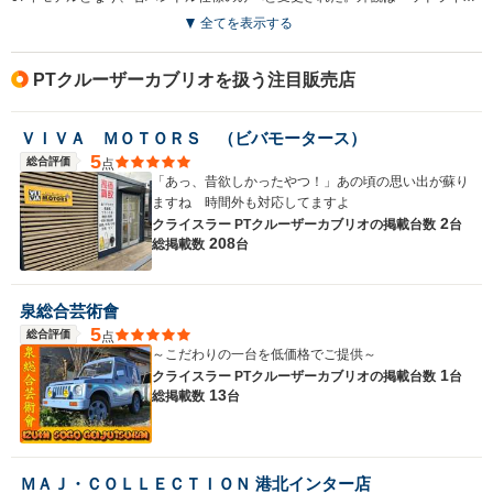
全てを表示する
PTクルーザーカブリオを扱う注目販売店
ＶＩＶＡ ＭＯＴＯＲＳ （ビバモータース）
5
総合評価
点
「あっ、昔欲しかったやつ！」あの頃の思い出が蘇り
ますね 時間外も対応してますよ
2
クライスラー PTクルーザーカブリオの
掲載台数
台
208
総掲載数
台
泉総合芸術會
5
総合評価
点
～こだわりの一台を低価格でご提供～
1
クライスラー PTクルーザーカブリオの
掲載台数
台
13
総掲載数
台
ＭＡＪ・ＣＯＬＬＥＣＴＩＯＮ 港北インター店