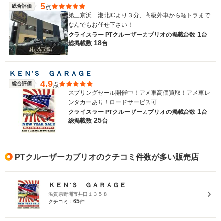
5
総合評価
点
第三京浜 港北ICより３分、高級外車から軽トラまで
なんでもお任せ下さい！
1
クライスラー PTクルーザーカブリオの
掲載台数
台
18
総掲載数
台
ＫＥＮ’Ｓ ＧＡＲＡＧＥ
4.9
総合評価
点
スプリングセール開催中！アメ車高価買取！アメ車レ
ンタカーあり！ロードサービス可
1
クライスラー PTクルーザーカブリオの
掲載台数
台
25
総掲載数
台
PTクルーザーカブリオのクチコミ件数が多い販売店
ＫＥＮ’Ｓ ＧＡＲＡＧＥ
滋賀県野洲市井口１３５８
65
クチコミ：
件