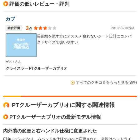
評価の低いレビュー・評判
カブ
3
総合評価
2013/02/18投稿
点
長距離を流す方にオススメ 疲れないシート設計にコンパ
クトサイズで扱いやすい
ゲストさん
クライスラー PTクルーザーカブリオ
すべてのクチコミをもっと見る(3件)
PTクルーザーカブリオに関する関連情報
PTクルーザーカブリオの最新モデル情報
内外装の変更と右ハンドル仕様に変更された
07年モデルとなり、右ハンドル仕様のみへと変更された。外観はヘッドライト下部を波型とし、グリルや前後バンパーのデザインを変更。フォグランプも四角から丸型としている。室内ではメーターパネルや回転式のエアコン吹き出し口などインパネ回りのデザインが変更された。（2007.7）