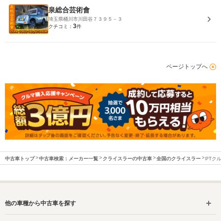
泉総合芸術會
埼玉県桶川市川田谷７３９５－３
3
クチコミ：
件
ページトップへ
中古車トップ
中古車検索：メーカー一覧
クライスラーの中古車
全国のクライスラー
PTク
他の車種から中古車を探す