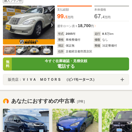
購入プラン付
支払総額
本体価格
99.
67.
5
4
万円
万円
18,700
通常ローン
月々
円
年式
2005
年
走行
8.5
万km
車検
車検整備付
修復
なし
保証
保証無
整備
法定整備付
住所
京都府京都市西京区
今すぐ在庫確認・見積依頼
無
電話する
料
販売店：
ＶＩＶＡ ＭＯＴＯＲＳ （ビバモータース）
あなたにおすすめの中古車
［PR］