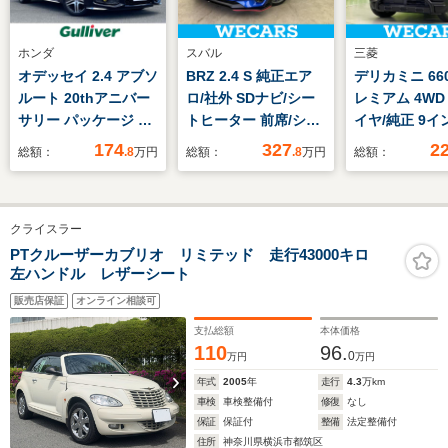
ホンダ
スバル
三菱
オデッセイ 2.4 アブソ
BRZ 2.4 S 純正エア
デリカミニ 660
ルート 20thアニバー
ロ/社外 SDナビ/シー
レミアム 4WD
サリー パッケージ コ
トヒーター 前席/シー
イヤ/純正 9イ
ンフォートビュー
ト ハーフレザー/ヘッ
ナビ/デジタル
174
327
2
総額：
.8
万円
総額：
.8
万円
総額：
PKG ワイドバックカ
ドランプ
ーミラー/衝突
メラ ビルトインETC
LED/ETC/EBD付ABS/
置/両側電動ス
ウェルカムライト付パ
横滑り防止装置/クル
ドア/シートヒ
クライスラー
ワースライドドア 純
ーズコントロール/フ
前席/全方位モ
正ディスプレイオーデ
ルセグTV/DVD/禁煙車
車線逸脱防止
PTクルーザーカブリオ リミテッド 走行43000キロ
左ハンドル レザーシート
ィオ 2列目センターア
テム/シート 
ームレスト付分割スラ
ザー
販売店保証
オンライン相談可
イドシートホンダセン
支払総額
本体価格
シング(安全運転支援)
110
96.
0
万円
万円
年式
2005
年
走行
4.3
万km
車検
車検整備付
修復
なし
保証
保証付
整備
法定整備付
住所
神奈川県横浜市都筑区