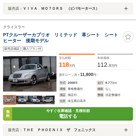
販売店：
ＶＩＶＡ ＭＯＴＯＲＳ （ビバモータース）
クライスラー
PTクルーザーカブリオ リミテッド 革シート シート
ヒーター 後期モデル
販売店保証
購入プラン付
支払総額
本体価格
118
112.
8
万円
万円
11,800
通常ローン
月々
円
年式
2008
年
走行
8.7
万km
車検
車検整備付
修復
なし
保証
保証付
整備
法定整備付
住所
埼玉県日高市
今すぐ在庫確認・見積依頼
無
電話する
料
販売店：
ＴＨＥ ＰＨＯＥＮＩＸ ザ フェニックス