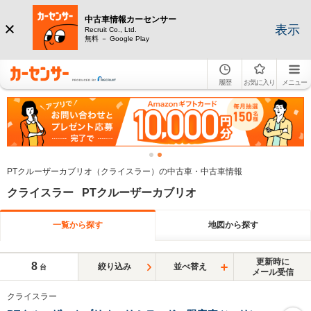
中古車情報カーセンサー
表示
Recruit Co., Ltd.
無料 － Google Play
履歴
お気に入り
メニュー
PTクルーザーカブリオ（クライスラー）の中古車・中古車情報
クライスラー PTクルーザーカブリオ
一覧から探す
地図から探す
更新時に
8
絞り込み
並べ替え
台
メール受信
クライスラー