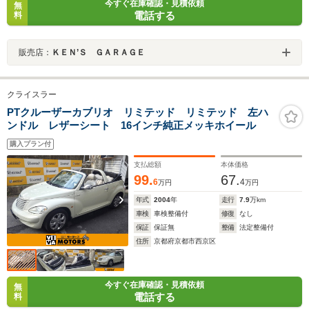
今すぐ在庫確認・見積依頼
無
電話する
料
販売店：
ＫＥＮ’Ｓ ＧＡＲＡＧＥ
クライスラー
PTクルーザーカブリオ リミテッド リミテッド 左ハ
ンドル レザーシート 16インチ純正メッキホイール
購入プラン付
支払総額
本体価格
99.
67.
6
4
万円
万円
年式
2004
年
走行
7.9
万km
車検
車検整備付
修復
なし
保証
保証無
整備
法定整備付
住所
京都府京都市西京区
今すぐ在庫確認・見積依頼
無
電話する
料