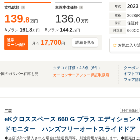
ヒーター
2023
年式
支払総額
車両本体価格
139
136
2028(
車検
.8
.0
万円
万円
保証付
保証
161.8
144.2
A
プラン
B
プラン
万円
万円
660CC
排気量
通常
17,700
詳細を見る
月々
円
ローン価格
お気に入り
クチコミ評価：
4.8
点（
6
件）
クーポン
無料電話は24時間ご案内！！全国のガリバー在庫も見たい方は一括照会が可能です！
ギフトプ
カーセンサーアフター保証取扱店
フェア情
360°
画像付
三菱
eKクロススペース 660 G プラス エディション
ドモニター ハンズフリーオートスライドドア
ル e-Assist 衝突回避支援ブレーキ リヤ