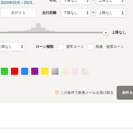
〜
年式
2020年03月～2023...
〜
走行距離
選択する
上限なし
ローン種類
通常ローン
残価・据置ローン
この条件で新着メールを受け取る
条件