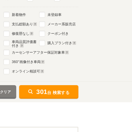
新着物件
未登録車
支払総額あり
メーカー系販売店
修復歴なし
クーポン付き
車両品質評価書
購入プラン付き
付き
カーセンサーアフター保証対象車
360
°画像付き車両
オンライン相談可
301
をクリア
台 検索する