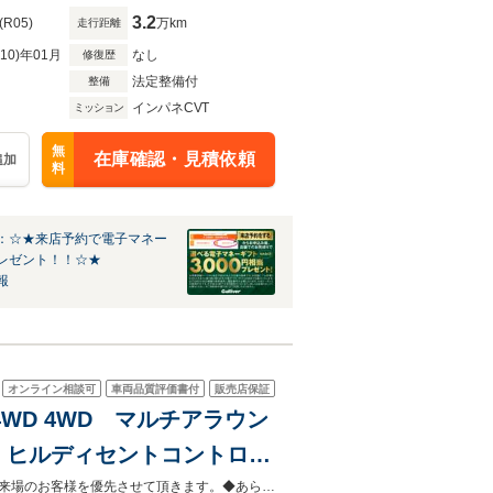
3.2
(R05)
万km
走行距離
R10)年01月
なし
修復歴
法定整備付
整備
インパネCVT
ミッション
無
在庫確認・見積依頼
追加
料
：☆★来店予約で電子マネー
レゼント！！☆★
報
オンライン相談可
車両品質評価書付
販売店保証
 4WD 4WD マルチアラウン
 ヒルディセントコントロー
サーキュレーター シートヒー
◆当店以外で購入される場合は陸送費用等、別途費用が発生します。◆販売はご来場のお客様を優先させて頂きます。◆あらかじめご確認下さい※販売は一般のお客様に限ります。