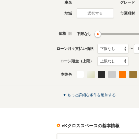
車名
グレード
地域
市区町村
選択する
価格
下限なし
〜
ローン月々支払い価格
ローン頭金（上限）
本体色
▼ もっと詳細な条件を追加する
eKクロススペース
の基本情報