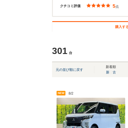
5
クチコミ評価
点
購入す
301
台
新着順
元の並び順に戻す
新
古
NEW
8/2