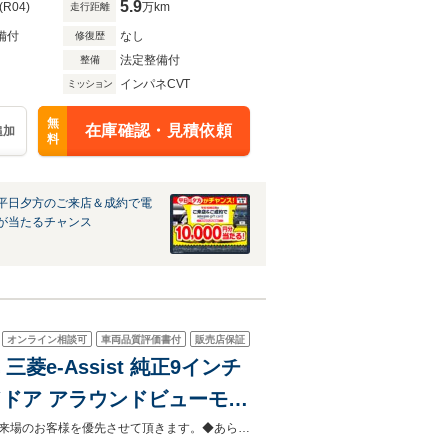
5.9
(R04)
万km
走行距離
備付
なし
修復歴
法定整備付
整備
インパネCVT
ミッション
無
在庫確認・見積依頼
追加
料
平日夕方のご来店＆成約で電
が当たるチャンス
オンライン相談可
車両品質評価書付
販売店保証
三菱e-Assist 純正9インチ
ライドドア アラウンドビューモニ
ンナーミラー ETC シート
◆当店以外で購入される場合は陸送費用等、別途費用が発生します。◆販売はご来場のお客様を優先させて頂きます。◆あらかじめご確認下さい※販売は一般のお客様に限ります。