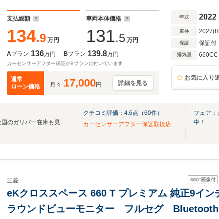
ター コーナーセンサー
2022
年式
支払総額
車両本体価格
134
131
2027(
車検
.9
.5
万円
万円
保証付
保証
136
139.8
A
プラン
B
プラン
万円
万円
660CC
排気量
カーセンサーアフター保証がBプランに付いています
お気に入り
通常
17,000
詳細を見る
月々
円
ローン価格
クチコミ評価：
4.6
点（
60
件）
フェア：
無料電話は24時間ご案内！！全国のガリバー在庫も見たい方は一括照会が可能です！
中！
カーセンサーアフター保証取扱店
360°
画像付
三菱
eKクロススペース 660 T プレミアム 純正9
ラウンドビューモニター フルセグ Bluetoo