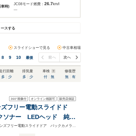
26.7
JC08モード燃費：
km/l
新車時)
---
リースする
スライドショーで見る
中古車相場
8
9
10
前へ
次へ
最後
走行距離
排気量
車検
修復歴
多
少
多
少
付
無
無
有
360°
画像付
オンライン相談可
販売店保証
ハンズフリー電動スライドド
クソナー LEDヘッド 純正
etooth
★グループ約３０，０００台の在庫から取り寄せ可能！★禁煙車 ナビＴＶ ハンズフリー電動スライドドア バックカメラ ｅ－アシスト フロント／バックソナー