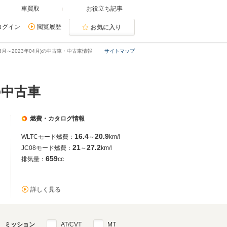
車買取
お役立ち記事
ログイン
閲覧履歴
お気に入り
03月～2023年04月)の中古車・中古車情報
サイトマップ
の中古車
燃費・カタログ情報
16.4
20.9
WLTCモード燃費：
～
km/l
21
27.2
JC08モード燃費：
～
km/l
659
排気量：
cc
詳しく見る
ミッション
AT/CVT
MT