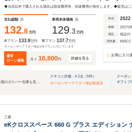
ト フォグランプ 純正15インチAW 純正
前後コーナーセンサー 禁煙車
2022
年式
支払総額
車両本体価格
132
129
2027(
車検
.8
.3
万円
万円
保証付
保証
133.9
137.7
A
プラン
B
プラン
万円
万円
660CC
排気量
カーセンサーアフター保証がBプランに付いています
お気に入り
通常
16,800
詳細を見る
月々
円
ローン価格
クチコミ評価：
4.2
点（
5
件）
クーポン
無料電話は24時間ご案内！！全国のガリバー在庫も見たい方は一括照会が可能です！
ギフトプ
カーセンサーアフター保証取扱店
三菱
eKクロススペース 660 G プラス エディション 