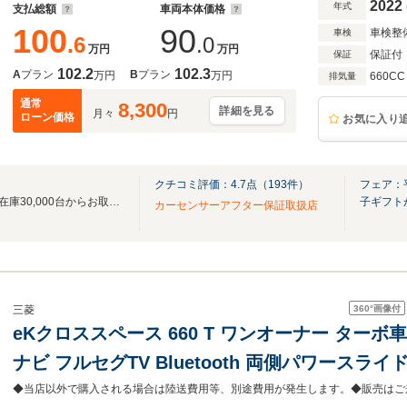
2022
年式
支払総額
車両本体価格
100
90
車検整
車検
.6
.0
万円
万円
保証付
保証
102.2
102.3
A
プラン
B
プラン
万円
万円
660CC
排気量
通常
8,300
詳細を見る
月々
円
ローン価格
お気に入り
クチコミ評価：
4.7
点（
193
件）
フェア：
ネクステージ全国330店舗！総在庫30,000台からお取寄せ可能！ネクステージ熊本東店
子ギフト
カーセンサーアフター保証取扱店
360°
画像付
三菱
eKクロススペース 660 T ワンオーナー ターボ車 
ナビ フルセグTV Bluetooth 両側パワース
ター 前後ドラレコ コーナーセンサー デジタルイ