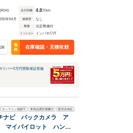
4.8
(R04)
万km
走行距離
R09)年04月
なし
修復歴
法定整備付
整備
インパネCVT
ミッション
無
在庫確認・見積依頼
追加
料
ガリバー5万円買取保証実施
オンライン相談可
車両品質評価書付
販売店保証
インチナビ バックカメラ ア
th マイパイロット ハンズ