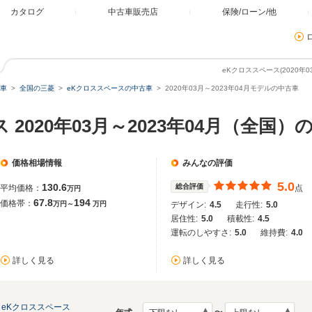
カタログ
中古車販売店
保険/ローン/他
eKクロススペース(2020年
車
全国の三菱
eKクロススペースの中古車
2020年03月～2023年04月モデルの中古車
 2020年03月～2023年04月（全国）
価格相場情報
みんなの評価
5.0
130.6
総合評価
平均価格：
点
万円
67.8
194
価格帯：
万円～
万円
デザイン:
4.5
走行性:
5.0
居住性:
5.0
積載性:
4.5
運転のしやすさ:
5.0
維持費:
4.0
詳しく見る
詳しく見る
eKクロススペース