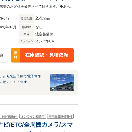
フロアマット ドアバイザー
◆当店以外で購入される場合は陸送費用等、別途費用が発生します。◆販売はご来場のお客様を優先させて頂きます。◆あらかじめご確認下さい※販売は一般のお客様に限ります。
2.4
(R04)
万km
走行距離
R09)年07月
なし
修復歴
法定整備付
整備
インパネCVT
ミッション
無
在庫確認・見積依頼
追加
料
：☆★来店予約で電子マネー
レゼント！！☆★
360°
画像付
オンライン相談可
車両品質評価書付
ナビ/ETC/全周囲カメラ/スマ