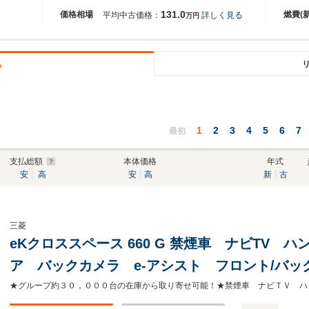
131.0
価格相場
燃費(
平均中古価格：
詳しく見る
万円
る
1
2
3
4
5
6
7
最初
支払総額
本体価格
年式
安
高
安
高
新
古
三菱
eKクロススペース 660 G 禁煙車 ナビTV 
ア バックカメラ e-アシスト フロント/バッ
15インチAW スマートキー オートエアコン Blu