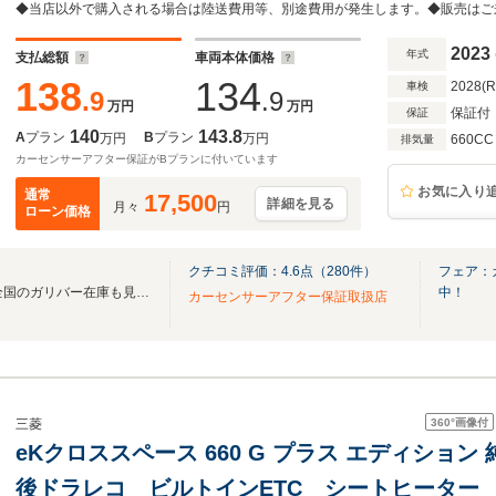
フリーオートスライドドア アダクティブクル
ミホイール
2023
年式
支払総額
車両本体価格
138
134
2028(
車検
.9
.9
万円
万円
保証付
保証
140
143.8
A
プラン
B
プラン
万円
万円
660CC
排気量
カーセンサーアフター保証がBプランに付いています
お気に入り
通常
17,500
詳細を見る
月々
円
ローン価格
クチコミ評価：
4.6
点（
280
件）
フェア：
無料電話は24時間ご案内！！全国のガリバー在庫も見たい方は一括照会が可能です！
中！
カーセンサーアフター保証取扱店
360°
画像付
三菱
eKクロススペース 660 G プラス エディション
後ドラレコ ビルトインETC シートヒーター 