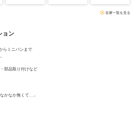
在庫一覧を見る
ション
車からミニバンまで
。
・部品取り付けなど
なかなか無くて…」