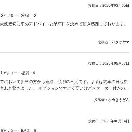
投稿日：
2026年03月05日
5
5
5
：
アフター：
品質：
大変親切に車のアドバイスと納車日を決めて頂き感謝しております。
投稿者：
ハタケヤマ
投稿日：
2025年09月07日
1
‐
4
：
アフター：
品質：
てにおいて担当の方から連絡、説明の不足です。まずは納車の日程変
言われ驚きました。 オプションですごく高いけどスターター付きの…
投稿者：
さぬきうどん
投稿日：
2025年06月14日
5
5
5
：
アフター：
品質：