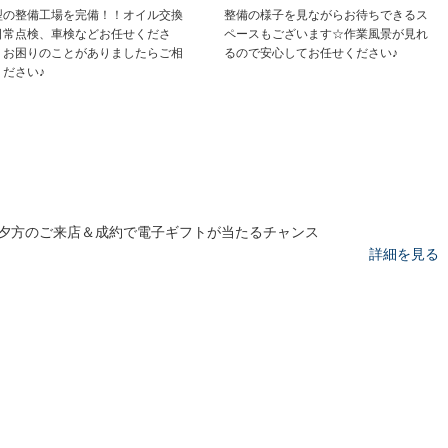
型の整備工場を完備！！オイル交換
整備の様子を見ながらお待ちできるス
日常点検、車検などお任せくださ
ペースもございます☆作業風景が見れ
！お困りのことがありましたらご相
るので安心してお任せください♪
ください♪
夕方のご来店＆成約で電子ギフトが当たるチャンス
詳細を見る