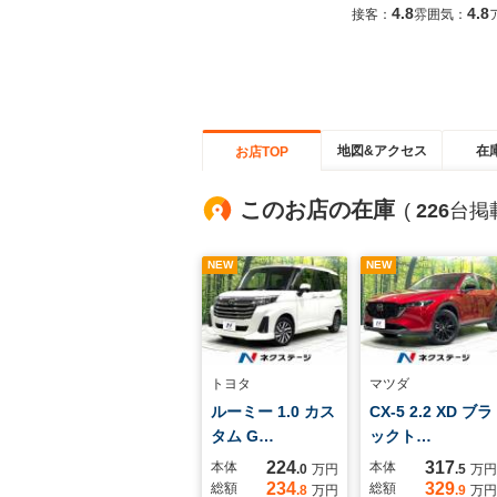
4.8
4.8
接客：
雰囲気：
地図&アクセス
在
お店TOP
このお店の在庫
(
226
台掲
NEW
NEW
トヨタ
マツダ
ルーミー 1.0 カス
CX-5 2.2 XD ブラ
タム G…
ックト…
224
317
本体
本体
.0
万円
.5
万円
234
329
総額
総額
.8
万円
.9
万円