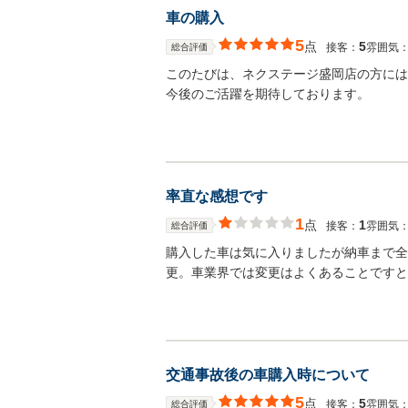
車の購入
5
点
5
接客：
雰囲気
総合評価
このたびは、ネクステージ盛岡店の方には
今後のご活躍を期待しております。
率直な感想です
1
点
1
接客：
雰囲気
総合評価
購入した車は気に入りましたが納車まで全
更。車業界では変更はよくあることですと
交通事故後の車購入時について
5
点
5
接客：
雰囲気
総合評価