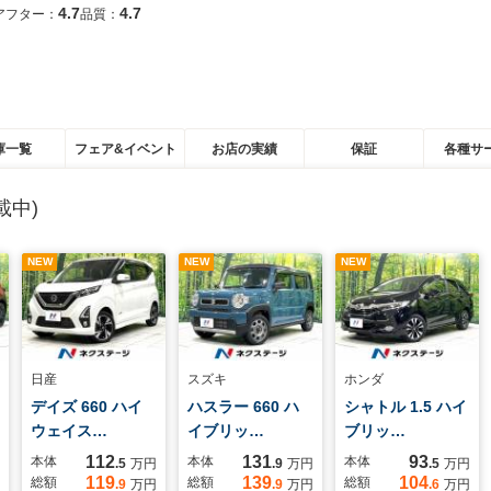
4.7
4.7
アフター：
品質：
庫一覧
フェア&イベント
お店の実績
保証
各種サ
載中)
NEW
NEW
NEW
日産
スズキ
ホンダ
デイズ 660 ハイ
ハスラー 660 ハ
シャトル 1.5 ハイ
ウェイス…
イブリッ…
ブリッ…
112
131
93
本体
本体
本体
.5
万円
.9
万円
.5
万円
119
139
104
総額
総額
総額
.9
万円
.9
万円
.6
万円