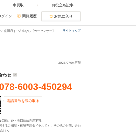
車買取
お役立ち記事
ログイン
閲覧履歴
お気に入り
サイトマップ
ジ 盛岡店 | 中古車なら【カーセンサー】
2026/07/04更新
合わせ
078-6003-450294
電話番号を読み取る
ル回線、IP・光回線は利用不可。
関するご相談・確認専用ダイヤルです。その他のお問い合わ
ださい。