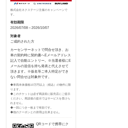
株式会社ネクステージ主催のキャンペーンで
す。
有効期限
2026/07/08～2026/10/07
対象者
ご成約された方
カーセンサーネットで問合せ頂き、お
車の契約時に契約書へEメールアドレス
記入で自動エントリー。※当選者様にE
メールの送信を持ち発表と代えさせて
頂きます。※仮名等ご本人特定ができ
ない問合せは対象外です。
◆車両本体価格10万円以上（税込）の物件に限
ります。
◆このチケットは必ず商談前に販売店にご提示
ください。商談後の提示ではサービスを受けら
れません。
◆一回につき一枚まで有効です。
◆他のクーポンとの併用は出来ません。
QRコードで携帯にク