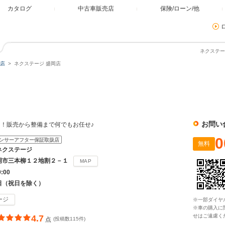
カタログ
中古車販売店
保険/ローン/他
ネクステー
店
ネクステージ 盛岡店
お問い
！販売から整備まで何でもお任せ♪
0
ンサーアフター保証取扱店
無料
ネクステージ
岡市三本柳１２地割２－１
MAP
0:00
日（祝日を除く）
ージ
※一部ダイヤ
※車の購入に
せはご遠慮く
4.7
点
(投稿数115件)