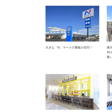
大きな「N」マークの看板が目印！
展
30
案