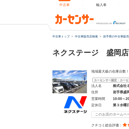
中古車
輸入車
中古車トップ
中古車販売店検索
岩手県の中古車販売
ネクステージ 盛岡店
地域最大級の在庫台数！
カーセンサー認定・カーセ
法人名
株式会社
住所
岩手県盛
営業時間
10:00～2
定休日
第３水曜
このお店のホームペ
クチコミ総合評価：