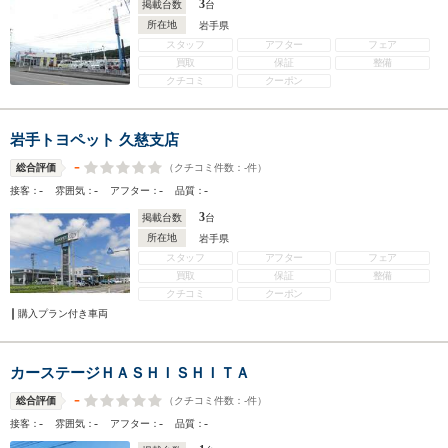
3
掲載台数
台
所在地
岩手県
スタッフ
アフター
フェア
買取
保証
整備
クチコミ
クーポン
岩手トヨペット 久慈支店
-
（クチコミ件数：
-
件）
総合評価
-
-
-
-
接客：
雰囲気：
アフター：
品質：
3
掲載台数
台
所在地
岩手県
スタッフ
アフター
フェア
買取
保証
整備
クチコミ
クーポン
購入プラン付き車両
カーステージＨＡＳＨＩＳＨＩＴＡ
-
（クチコミ件数：
-
件）
総合評価
-
-
-
-
接客：
雰囲気：
アフター：
品質：