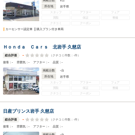
1
掲載台数
台
所在地
岩手県
スタッフ
アフター
フェア
買取
保証
整備
クチコミ
クーポン
カーセンサー認定車
購入プラン付き車両
Ｈｏｎｄａ Ｃａｒｓ 北岩手 久慈店
-
（クチコミ件数：
-
件）
総合評価
-
-
-
-
接客：
雰囲気：
アフター：
品質：
-
掲載台数
台
所在地
岩手県
スタッフ
アフター
フェア
買取
保証
整備
クチコミ
クーポン
日産プリンス岩手 久慈店
-
（クチコミ件数：
-
件）
総合評価
-
-
-
-
接客：
雰囲気：
アフター：
品質：
-
掲載台数
台