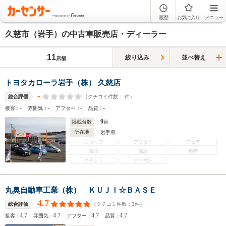
履歴
お気に入り
メニュー
久慈市（岩手）の中古車販売店・ディーラー
11
絞り込み
並べ替え
店舗
トヨタカローラ岩手（株） 久慈店
-
（クチコミ件数：
-
件）
総合評価
-
-
-
-
接客：
雰囲気：
アフター：
品質：
9
掲載台数
台
所在地
岩手県
スタッフ
アフター
フェア
買取
保証
整備
クチコミ
クーポン
丸奥自動車工業（株） ＫＵＪＩ☆ＢＡＳＥ
4.7
（クチコミ件数：
3
件）
総合評価
4.7
4.7
4.7
4.7
接客：
雰囲気：
アフター：
品質：