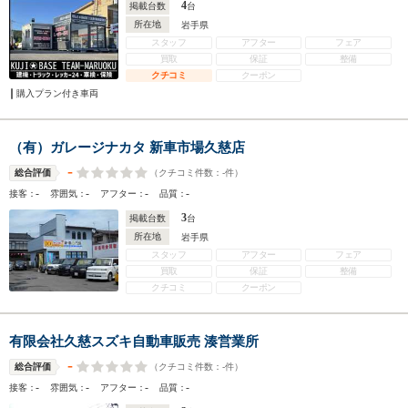
4
掲載台数
台
所在地
岩手県
スタッフ
アフター
フェア
買取
保証
整備
クチコミ
クーポン
購入プラン付き車両
（有）ガレージナカタ 新車市場久慈店
-
（クチコミ件数：
-
件）
総合評価
-
-
-
-
接客：
雰囲気：
アフター：
品質：
3
掲載台数
台
所在地
岩手県
スタッフ
アフター
フェア
買取
保証
整備
クチコミ
クーポン
有限会社久慈スズキ自動車販売 湊営業所
-
（クチコミ件数：
-
件）
総合評価
-
-
-
-
接客：
雰囲気：
アフター：
品質：