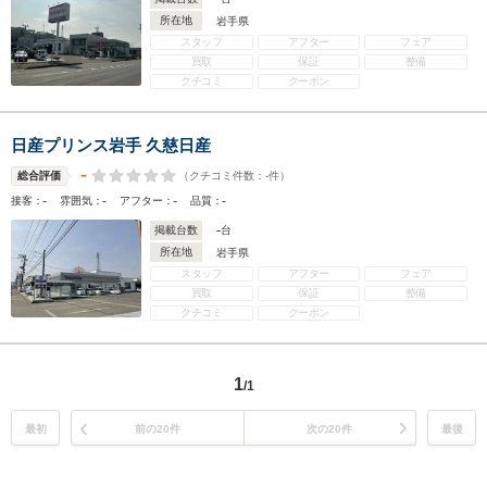
所在地
岩手県
スタッフ
アフター
フェア
買取
保証
整備
クチコミ
クーポン
日産プリンス岩手 久慈日産
-
（クチコミ件数：
-
件）
総合評価
-
-
-
-
接客：
雰囲気：
アフター：
品質：
-
掲載台数
台
所在地
岩手県
スタッフ
アフター
フェア
買取
保証
整備
クチコミ
クーポン
1
/1
最初
前の20件
次の20件
最後