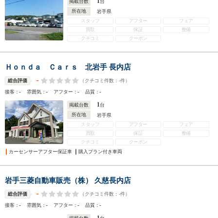
1
掲載台数
台
所在地
岩手県
スタッフ
アフター
フェア
買取
保証
整備
クチコミ
クーポン
Ｈｏｎｄａ Ｃａｒｓ 北岩手 長内店
-
（クチコミ件数：
-
件）
総合評価
-
-
-
-
接客：
雰囲気：
アフター：
品質：
1
掲載台数
台
所在地
岩手県
スタッフ
アフター
フェア
買取
保証
整備
クチコミ
クーポン
カーセンサーアフター保証車
購入プラン付き車両
岩手三菱自動車販売（株） 久慈長内店
-
（クチコミ件数：
-
件）
総合評価
-
-
-
-
接客：
雰囲気：
アフター：
品質：