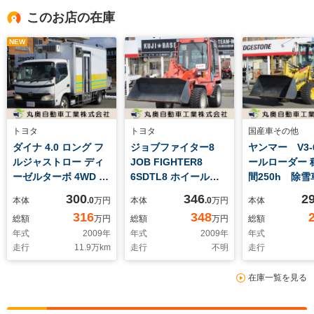
このお店の在庫
NEW
トヨタ
トヨタ
国産車その他
ダイナ 4.0 ロング フ
ジョブファイター8
ヤンマー V3-
ルジャストロー ディ
JOB FIGHTER8
ールローダー 
ーゼルターボ 4WD 中
6SDTL8 ホイールロ
間250h 除雪
売り移動販売車
ーダー 除雪車 稼働時
300
346
2
本体
.0
万円
本体
.0
万円
本体
間1120h
316
348
総額
万円
総額
万円
総額
年式
2009
年
年式
2009
年
年式
走行
11.9
万km
走行
不明
走行
在庫一覧を見る