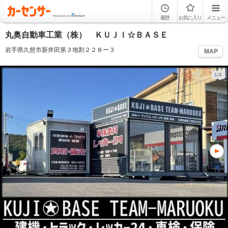
履歴
お気に入り
メニュー
丸奥自動車工業（株） ＫＵＪＩ☆ＢＡＳＥ
岩手県久慈市新井田第３地割２２８ー３
MAP
1/4