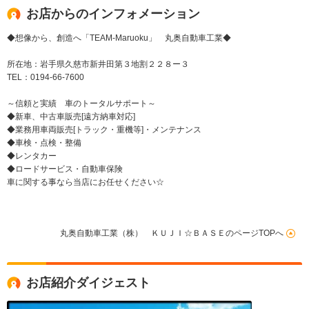
お店からのインフォメーション
◆想像から、創造へ「TEAM-Maruoku」 丸奥自動車工業◆
所在地：岩手県久慈市新井田第３地割２２８ー３
TEL：0194-66-7600
～信頼と実績 車のトータルサポート～
◆新車、中古車販売[遠方納車対応]
◆業務用車両販売[トラック・重機等]・メンテナンス
◆車検・点検・整備
◆レンタカー
◆ロードサービス・自動車保険
車に関する事なら当店にお任せください☆
丸奥自動車工業（株） ＫＵＪＩ☆ＢＡＳＥのページTOPへ
お店紹介ダイジェスト