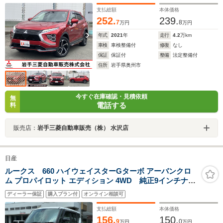
ーンキープアシスト 衝突被害軽減ブレーキ 横滑り防
止 100V給電
支払総額
本体価格
252.
239.
7
8
万円
万円
年式
2021
年
走行
4.2
万km
車検
車検整備付
修復
なし
保証
保証付
整備
法定整備付
住所
岩手県奥州市
今すぐ在庫確認・見積依頼
無
電話する
料
販売店：
岩手三菱自動車販売（株） 水沢店
日産
ルークス 660 ハイウェイスターGターボ アーバンクロ
ム プロパイロット エディション 4WD 純正9インチナ
ビ 全方位カメラ 両側電動スライドドア Bluetooth接
ディーラー保証
購入プラン付
オンライン相談可
続 専用内装 シートヒーター 純正エンジンスタータ
ー 1年間走行距離無制限保証
支払総額
本体価格
156.
150.
9
0
万円
万円