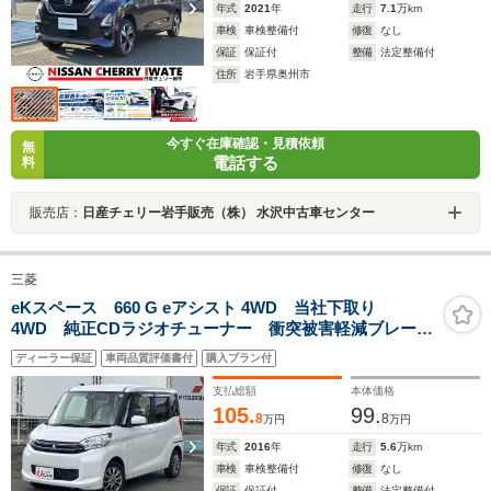
年式
2021
年
走行
7.1
万km
車検
車検整備付
修復
なし
保証
保証付
整備
法定整備付
住所
岩手県奥州市
今すぐ在庫確認・見積依頼
無
電話する
料
販売店：
日産チェリー岩手販売（株） 水沢中古車センター
三菱
eKスペース 660 G eアシスト 4WD 当社下取り
4WD 純正CDラジオチューナー 衝突被害軽減ブレー
キ 横滑り防止 アクセル踏み間違い防止 両側スライ
ディーラー保証
車両品質評価書付
購入プラン付
ド片側電動スライドドア
支払総額
本体価格
105.
99.
8
8
万円
万円
年式
2016
年
走行
5.6
万km
車検
車検整備付
修復
なし
保証
保証付
整備
法定整備付