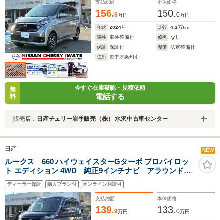
寒冷地仕様 1年間走行距離無制限保証
支払総額
本体価格
156.
150.
6
0
万円
万円
年式
2024
年
走行
4.1
万km
車検
車検整備付
修復
なし
保証
保証付
整備
法定整備付
住所
岩手県奥州市
今すぐ在庫確認・見積依頼
無
電話する
料
販売店：
日産チェリー岩手販売（株） 水沢中古車センター
日産
NEW
ルークス 660 ハイウェイスターGターボ プロパイロッ
ト エディション 4WD 純正9インチナビ アラウンドビ
ューモニター 両側電動スライドドア LEDライト
ディーラー保証
購入プラン付
オンライン相談可
ETC ドライブレコーダー 純正エンジンスターター
シートヒーター 1年間走行距離無制限保証
支払総額
本体価格
139.
133.
9
0
万円
万円