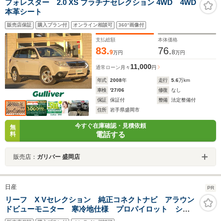
フォレスター 2.0 XS プラチナセレクション 4WD 4WD
本革シート
販売店保証
購入プラン付
オンライン相談可
360°画像付
支払総額
本体価格
83.
76.
9
8
万円
万円
11,000
通常ローン
月々
円
年式
2008
年
走行
5.6
万km
車検
'27/06
修復
なし
保証
保証付
整備
法定整備付
住所
岩手県盛岡市
今すぐ在庫確認・見積依頼
無
電話する
料
販売店：
ガリバー 盛岡店
日産
PR
リーフ X Vセレクション 純正コネクトナビ アラウン
ドビューモニター 寒冷地仕様 プロパイロット シー
トヒーター ワンオーナー車 禁煙車 Bluetooth接続