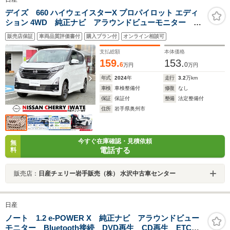
デイズ 660 ハイウェイスターX プロパイロット エディ
ション 4WD 純正ナビ アラウンドビューモニター
ETC シートヒーター エマージェンシーブレーキ
販売店保証
車両品質評価書付
購入プラン付
オンライン相談可
LEDライト フロントフォグライト 禁煙車 寒冷地仕
様 1年間走行距離無制限保証
支払総額
本体価格
159.
153.
6
0
万円
万円
年式
2024
年
走行
3.2
万km
車検
車検整備付
修復
なし
保証
保証付
整備
法定整備付
住所
岩手県奥州市
今すぐ在庫確認・見積依頼
無
電話する
料
販売店：
日産チェリー岩手販売（株） 水沢中古車センター
日産
ノート 1.2 e-POWER X 純正ナビ アラウンドビュー
モニター Bluetooth接続 DVD再生 CD再生 ETC