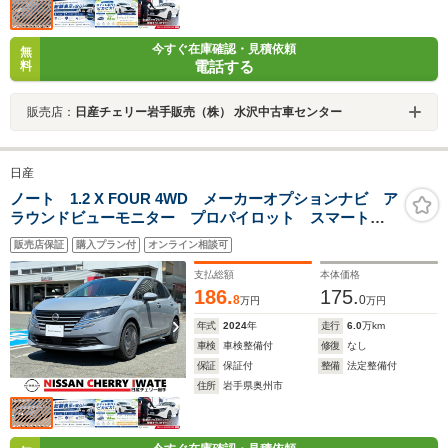
今すぐ在庫確認・見積依頼
無
電話する
料
販売店：
日産チェリー岩手販売（株） 水沢中古車センター
日産
ノート 1.2 X FOUR 4WD メーカーオプションナビ ア
ラウンドビューモニター プロパイロット スマートル
ームミラー シートヒーター ステアリングヒーター
販売店保証
購入プラン付
オンライン相談可
ETC 電動パーキングブレーキ 1年間走行距離無制限保
証付き
支払総額
本体価格
186.
175.
8
0
万円
万円
年式
2024
年
走行
6.0
万km
車検
車検整備付
修復
なし
保証
保証付
整備
法定整備付
住所
岩手県奥州市