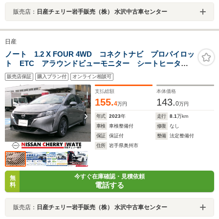
販売店：
日産チェリー岩手販売（株） 水沢中古車センター
日産
ノート 1.2 X FOUR 4WD コネクトナビ プロパイロッ
ト ETC アラウンドビューモニター シートヒータ
ー ステアリングヒーター スマートルームミラー ワ
販売店保証
購入プラン付
オンライン相談可
イヤレス充電器
支払総額
本体価格
155.
143.
4
0
万円
万円
年式
2023
年
走行
8.1
万km
車検
車検整備付
修復
なし
保証
保証付
整備
法定整備付
住所
岩手県奥州市
今すぐ在庫確認・見積依頼
無
電話する
料
販売店：
日産チェリー岩手販売（株） 水沢中古車センター