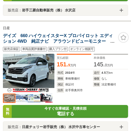
販売店：
岩手三菱自動車販売（株） 水沢店
日産
デイズ 660 ハイウェイスターX プロパイロット エディ
ション 4WD 純正ナビ アラウンドビューモニター シ
ートヒーター ステアリングヒーター プロパイロッ
販売店保証
車両品質評価書付
購入プラン付
オンライン相談可
ト ETC LEDヘッドライト フォグランプ 寒冷地仕
様
支払総額
本体価格
151.
145.
9
0
万円
万円
年式
2024
年
走行
4.5
万km
車検
車検整備付
修復
なし
保証
保証付
整備
法定整備付
住所
岩手県奥州市
今すぐ在庫確認・見積依頼
無
電話する
料
販売店：
日産チェリー岩手販売（株） 水沢中古車センター