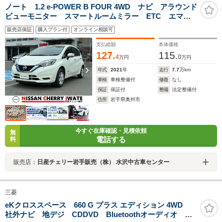
ノート 1.2 e-POWER B FOUR 4WD ナビ アラウンド
ビューモニター スマートルームミラー ETC エマー
ジェンシーブレーキ オートエアコン 切替4WD 1年間
販売店保証
購入プラン付
オンライン相談可
走行距離無制限保証
支払総額
本体価格
127.
115.
4
0
万円
万円
年式
2021
年
走行
7.7
万km
車検
車検整備付
修復
なし
保証
保証付
整備
法定整備付
住所
岩手県奥州市
今すぐ在庫確認・見積依頼
無
電話する
料
販売店：
日産チェリー岩手販売（株） 水沢中古車センター
三菱
eKクロススペース 660 G プラス エディション 4WD
社外ナビ 地デジ CDDVD Bluetoothオーディオ 衝