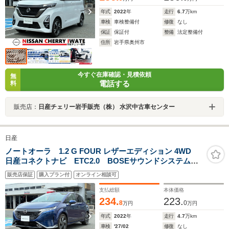
年式
2022
年
走行
6.7
万km
車検
車検整備付
修復
なし
保証
保証付
整備
法定整備付
住所
岩手県奥州市
今すぐ在庫確認・見積依頼
無
電話する
料
販売店：
日産チェリー岩手販売（株） 水沢中古車センター
日産
ノートオーラ 1.2 G FOUR レザーエディション 4WD
日産コネクトナビ ETC2.0 BOSEサウンドシステム
プロパイロット 寒冷地仕様 シートヒーター LEDライ
販売店保証
購入プラン付
オンライン相談可
ト 白革シート ドライブレコーダー
支払総額
本体価格
234.
223.
8
0
万円
万円
年式
2022
年
走行
4.7
万km
車検
'27/02
修復
なし