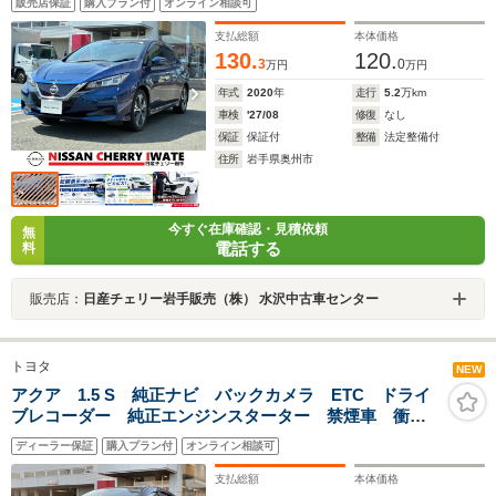
販売店保証
購入プラン付
オンライン相談可
1年間走行距離無制限保証
支払総額
本体価格
130.
120.
3
0
万円
万円
年式
2020
年
走行
5.2
万km
車検
'27/08
修復
なし
保証
保証付
整備
法定整備付
住所
岩手県奥州市
今すぐ在庫確認・見積依頼
無
電話する
料
販売店：
日産チェリー岩手販売（株） 水沢中古車センター
トヨタ
NEW
アクア 1.5 S 純正ナビ バックカメラ ETC ドライ
ブレコーダー 純正エンジンスターター 禁煙車 衝突
軽減ブレーキ 横滑り防止 スマートキー 1年間走行距
ディーラー保証
購入プラン付
オンライン相談可
離無制限保証
支払総額
本体価格