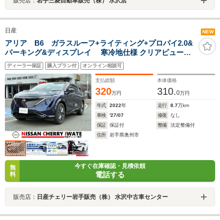
販売店：
岩手三菱自動車販売（株） 水沢店
日産
NEW
アリア B6 ガラスルーフ+ライティング+プロパイ2.0&
パーキング&ディスプレイ 寒冷地仕様 クリアビューパ
ック BOSE+ナッパレザーシート&前席ベンチシート&
ディーラー保証
購入プラン付
オンライン相談可
運転席4WAYランバーサポート
支払総額
本体価格
320
310.
0
万円
万円
年式
2022
年
走行
8.7
万km
車検
'27/07
修復
なし
保証
保証付
整備
法定整備付
住所
岩手県奥州市
今すぐ在庫確認・見積依頼
無
電話する
料
販売店：
日産チェリー岩手販売（株） 水沢中古車センター