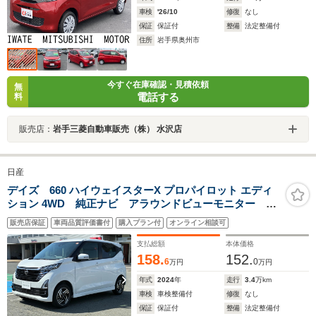
車検
'26/10
修復
なし
保証
保証付
整備
法定整備付
住所
岩手県奥州市
今すぐ在庫確認・見積依頼
無
電話する
料
販売店：
岩手三菱自動車販売（株） 水沢店
日産
デイズ 660 ハイウェイスターX プロパイロット エディ
ション 4WD 純正ナビ アラウンドビューモニター シ
ートヒーター ステアリングヒーター Bluetooth接続
販売店保証
車両品質評価書付
購入プラン付
オンライン相談可
ETC CD再生 LEDライト フロントフォグランプ オ
ートエアコン
支払総額
本体価格
158.
152.
6
0
万円
万円
年式
2024
年
走行
3.4
万km
車検
車検整備付
修復
なし
保証
保証付
整備
法定整備付