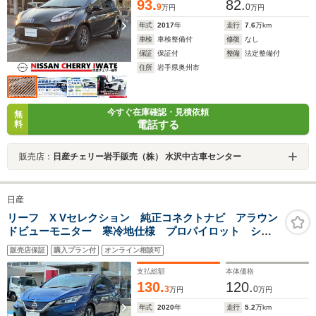
93.
82.
9
0
万円
万円
年式
2017
年
走行
7.6
万km
車検
車検整備付
修復
なし
保証
保証付
整備
法定整備付
住所
岩手県奥州市
今すぐ在庫確認・見積依頼
無
電話する
料
販売店：
日産チェリー岩手販売（株） 水沢中古車センター
日産
リーフ X Vセレクション 純正コネクトナビ アラウン
ドビューモニター 寒冷地仕様 プロパイロット シー
トヒーター ワンオーナー車 禁煙車 Bluetooth接続
販売店保証
購入プラン付
オンライン相談可
1年間走行距離無制限保証
支払総額
本体価格
130.
120.
3
0
万円
万円
年式
2020
年
走行
5.2
万km