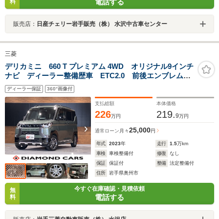
電話する
料
販売店：
日産チェリー岩手販売（株） 水沢中古車センター
三菱
デリカミニ 660 T プレミアム 4WD オリジナル9インチ
ナビ ディーラー整備歴車 ETC2.0 前後エンブレム
マッドガード 両側パワースライドドア デジタルルー
ディーラー保証
360°画像付
ムミラー 全方位モニター MIパイロット ステアリン
グリモコン
支払総額
本体価格
226
219.
9
万円
万円
25,000
通常ローン
月々
円
年式
2023
年
走行
1.5
万km
車検
車検整備付
修復
なし
保証
保証付
整備
法定整備付
住所
岩手県奥州市
今すぐ在庫確認・見積依頼
無
電話する
料