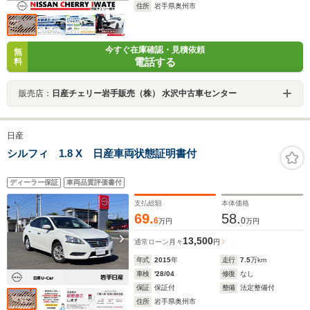
住所
岩手県奥州市
今すぐ在庫確認・見積依頼
無
電話する
料
販売店：
日産チェリー岩手販売（株） 水沢中古車センター
日産
シルフィ 1.8 X 日産車両状態証明書付
ディーラー保証
車両品質評価書付
支払総額
本体価格
69.
58.
6
0
万円
万円
13,500
通常ローン
月々
円
年式
2015
年
走行
7.5
万km
車検
'28/04
修復
なし
保証
保証付
整備
法定整備付
住所
岩手県奥州市