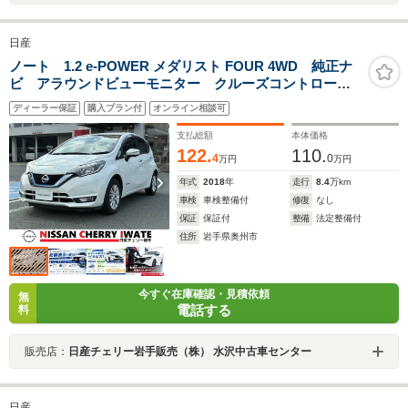
日産
ノート 1.2 e-POWER メダリスト FOUR 4WD 純正ナ
ビ アラウンドビューモニター クルーズコントロー
ル 純正ドライブレコーダー Bluetooth接続 CD再
ディーラー保証
購入プラン付
オンライン相談可
生 DVD再生 ETC LEDライト 1年間走行距離無制限
保証
支払総額
本体価格
122.
110.
4
0
万円
万円
年式
2018
年
走行
8.4
万km
車検
車検整備付
修復
なし
保証
保証付
整備
法定整備付
住所
岩手県奥州市
今すぐ在庫確認・見積依頼
無
電話する
料
販売店：
日産チェリー岩手販売（株） 水沢中古車センター
日産