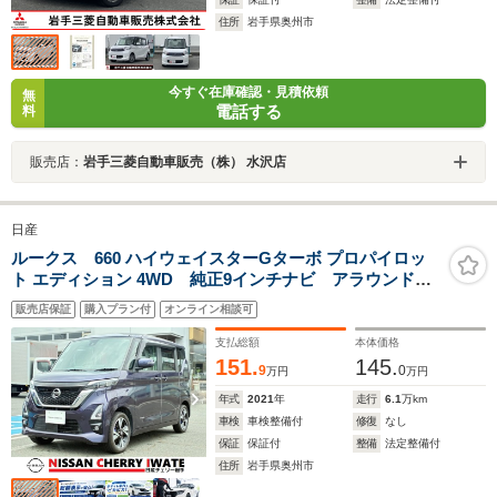
住所
岩手県奥州市
今すぐ在庫確認・見積依頼
無
電話する
料
販売店：
岩手三菱自動車販売（株） 水沢店
日産
ルークス 660 ハイウェイスターGターボ プロパイロッ
ト エディション 4WD 純正9インチナビ アラウンドビ
ューモニター プロパイロット 両側電動スライドド
販売店保証
購入プラン付
オンライン相談可
ア ETC ドライブレコーダー 1年間走行距離無制限保
証
支払総額
本体価格
151.
145.
9
0
万円
万円
年式
2021
年
走行
6.1
万km
車検
車検整備付
修復
なし
保証
保証付
整備
法定整備付
住所
岩手県奥州市