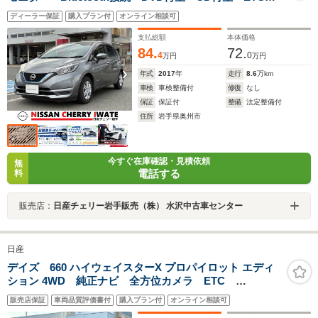
ドライブレコーダー オートエアコン 1年間走行距離無
ディーラー保証
購入プラン付
オンライン相談可
制限保証
支払総額
本体価格
84.
72.
4
0
万円
万円
年式
2017
年
走行
8.6
万km
車検
車検整備付
修復
なし
保証
保証付
整備
法定整備付
住所
岩手県奥州市
今すぐ在庫確認・見積依頼
無
電話する
料
販売店：
日産チェリー岩手販売（株） 水沢中古車センター
日産
デイズ 660 ハイウェイスターX プロパイロット エディ
ション 4WD 純正ナビ 全方位カメラ ETC
Bluetooth接続 エマージェンシーブレーキ クルーズコ
販売店保証
車両品質評価書付
購入プラン付
オンライン相談可
ントロール ステアリングヒーター シートヒーター