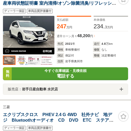
産車両状態証明書 室内清掃/オゾン除菌消臭/リフレッシュ
コート施工済み
ディーラー保証
車両品質評価書付
支払総額
本体価格
247
234.
3
万円
万円
48,200
通常ローン
月々
円
年式
2021
年
走行
4.8
万km
車検
車検整備付
修復
なし
保証
保証付
整備
法定整備付
住所
岩手県奥州市
今すぐ在庫確認・見積依頼
無
電話する
料
販売店：
岩手日産自動車 水沢店
三菱
エクリプスクロス PHEV 2.4 G 4WD 社外ナビ 地デ
ジ Bluetoothオーディオ CD DVD ETC ステアリ
ングヒーター アダプティプクルーズコントロール レ
ディーラー保証
車両品質評価書付