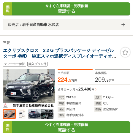
今すぐ在庫確認・見積依頼
無
電話する
料
販売店：
岩手日産自動車 水沢店
三菱
エクリプスクロス 2.2 G プラスパッケージ ディーゼル
ターボ 4WD 純正スマホ連携ディスプレイオーディオ
ETC アラウンドビュー 衝突被害軽減ブレーキ アダプテ
ディーラー保証
購入プラン付
ィブクルーズ LEDヘッドライト パドルシフト 最長10年
10万km特別保証延長
支払総額
本体価格
224.
209.
5
9
万円
万円
25,400
通常ローン
月々
円
年式
2019
年
走行
7.2
万km
車検
車検整備付
修復
なし
保証
保証付
整備
法定整備付
住所
岩手県奥州市
今すぐ在庫確認・見積依頼
無
電話する
料