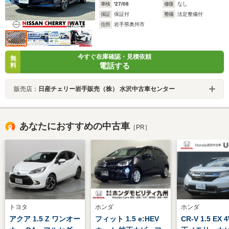
車検
'27/08
修復
なし
保証
保証付
整備
法定整備付
住所
岩手県奥州市
今すぐ在庫確認・見積依頼
無
電話する
料
販売店：
日産チェリー岩手販売（株） 水沢中古車センター
あなたにおすすめの中古車
［PR］
トヨタ
ホンダ
ホンダ
アクア 1.5 Z ワンオー
フィット 1.5 e:HEV
CR-V 1.5 EX 