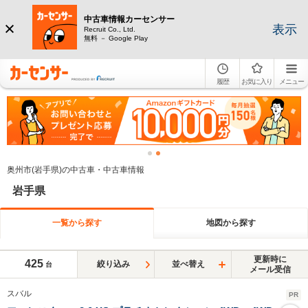
中古車情報カーセンサー
表示
Recruit Co., Ltd.
無料 － Google Play
履歴
お気に入り
メニュー
奥州市(岩手県)の中古車・中古車情報
岩手県
一覧から探す
地図から探す
更新時に
425
絞り込み
並べ替え
台
メール受信
スバル
PR