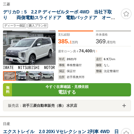
三菱
デリカD：5 2.2 P ディーゼルターボ 4WD 当社下取
り 両側電動スライドドア 電動バックドア オート
サイドステップ
ディーラー保証
購入プラン付
支払総額
本体価格
385.
369.
1
8
万円
万円
74,400
通常ローン
月々
円
年式
2021
年
走行
6.9
万km
車検
車検整備付
修復
なし
保証
保証付
整備
法定整備付
住所
岩手県奥州市
今すぐ在庫確認・見積依頼
無
電話する
料
販売店：
岩手三菱自動車販売（株） 水沢店
日産
エクストレイル 2.0 20Xi Vセレクション 2列車 4WD 日