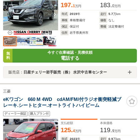
197.
183.
1
0
万円
万円
年式
2019
年
走行
5.7
万km
車検
車検整備付
修復
なし
保証
保証付
整備
法定整備付
住所
岩手県奥州市
今すぐ在庫確認・見積依頼
無
電話する
料
販売店：
日産チェリー岩手販売（株） 水沢中古車センター
三菱
eKワゴン 660 M 4WD cdAM/FM/付ラジオ衝突軽減ブ
レーキ.シートヒター.オートライトハイビーム
ディーラー保証
購入プラン付
支払総額
本体価格
125.
119.
4
9
万円
万円
年式
2023
年
走行
0.9
万km