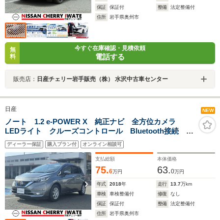
保証
保証付
整備
法定整備付
住所
岩手県奥州市
今すぐ在庫確認・見積依頼
無
電話する
料
販売店：
日産チェリー岩手販売（株） 水沢中古車センター
日産
NEW
ノート 1.2 e-POWER X 純正ナビ 全方位カメラ
LEDライト クルーズコントロール Bluetooth接続
DVD再生 CD再生 スマートルームミラー 1年間走行
ディーラー保証
購入プラン付
オンライン相談可
距離無制限保証
支払総額
本体価格
75.
63.
6
0
万円
万円
年式
2018
年
走行
13.7
万km
車検
車検整備付
修復
なし
保証
保証付
整備
法定整備付
住所
岩手県奥州市