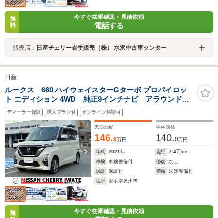
今すぐ在庫確認・見積依頼
無
電話する
料
販売店：
日産チェリー岩手販売（株） 水沢中古車センター
日産
ルークス 660 ハイウェイスターGターボ プロパイロッ
ト エディション 4WD 純正9インチナビ アラウンドビ
ューモニター 両側電動スライドドア 純正エンジンス
ディーラー保証
購入プラン付
オンライン相談可
ターター ドライブレコーダー ETC Bluetooth接続
DVD再生 CD再生 1年間走行距離無制限保証
支払総額
本体価格
146.
140.
9
0
万円
万円
年式
2021
年
走行
7.4
万km
車検
車検整備付
修復
なし
保証
保証付
整備
法定整備付
住所
岩手県奥州市
今すぐ在庫確認・見積依頼
無