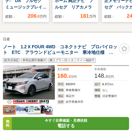
ナ- DA フルセグ
ホーム 純正ナビ フ
正メモリーナ
ミュージックプレイヤ
ルセグ リアカメラ
セグ バック
ー接続可 全周囲カメ
ドライブレコ
206
181
2
総額：
.9
万円
総額：
万円
総額：
ラ バックカメラ 車
エンジンスタ
線逸脱警報 BSモニ
シートヒー
タ- 衝突被害軽減シ
Bluetooth
日産
ステム ETC ドラレ
フ 電動シー
コ LEDヘッドラン
リアゲート
ノート 1.2 X FOUR 4WD コネクトナビ プロパイロッ
ト ETC アラウンドビューモニター 寒冷地仕様 シ
プ アイドリングスト
ートヒーター ステアリングヒーター 1年間走行距離無
ップ
販売店保証
車両品質評価書付
購入プラン付
オンライン相談可
制限保証 クルーズコントロール
支払総額
本体価格
160.
148.
4
0
万円
万円
年式
2023
年
走行
6.3
万km
車検
車検整備付
修復
なし
保証
保証付
整備
法定整備付
住所
岩手県奥州市
今すぐ在庫確認・見積依頼
無
電話する
料