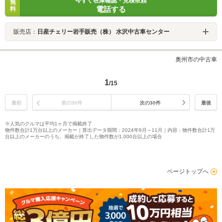
今すぐ在庫確認・見積依頼
無
電話する
料
販売店：
日産チェリー岩手販売（株） 水沢中古車センター
奥州市の中古車
1
/15
最初
前の30件
次の30件
最後
※人気のクルマは平均1ヶ月で掲載終了
物件数合計1万台以上のメーカー｜算出データ期間：2024年9月～11月｜内容：物件数合計1万
台以上のメーカーのうち、掲載が終了した物件数が1,000台以上の場合
ページトップへ