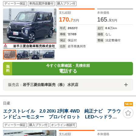
突被害軽減ブレーキ 横滑り防止 アクセル踏み間違い
ディーラー保証
車両品質評価書付
購入プラン付
防止装置 レーンキープアシスト マルチアラウンドモ
ニター
支払総額
本体価格
170.
165.
7
9
万円
万円
年式
2022
年
走行
0.6
万km
車検
'27/09
修復
なし
保証
保証付
整備
法定整備付
住所
岩手県奥州市
今すぐ在庫確認・見積依頼
無
電話する
料
販売店：
岩手三菱自動車販売（株） 水沢店
日産
NEW
エクストレイル 2.0 20Xi 2列車 4WD 純正ナビ アラウ
ンドビューモニター プロパイロット LEDヘッドライ
ト Bluetooth接続 ブルーレイ再生 ルーフレール 純
ディーラー保証
購入プラン付
オンライン相談可
正ドライブレコーダー 1年間走行距離無制限保証
支払総額
本体価格