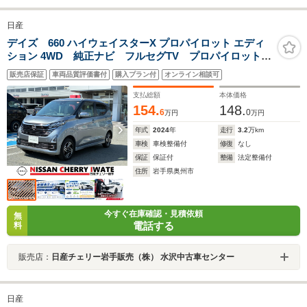
日産
デイズ 660 ハイウェイスターX プロパイロット エディ
ション 4WD 純正ナビ フルセグTV プロパイロット
アラウンドビューモニター ETC LEDヘッドライト
販売店保証
車両品質評価書付
購入プラン付
オンライン相談可
シートヒーター ステリングヒーター 1年間走行距離無
制限保証
支払総額
本体価格
154.
148.
6
0
万円
万円
年式
2024
年
走行
3.2
万km
車検
車検整備付
修復
なし
保証
保証付
整備
法定整備付
住所
岩手県奥州市
今すぐ在庫確認・見積依頼
無
電話する
料
販売店：
日産チェリー岩手販売（株） 水沢中古車センター
日産