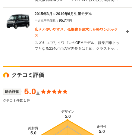
能、車線逸脱警報機能、ふらつき警報機能、先行車
発進お知らせ機能、ハイビームアシストなどが含ま
2015年3月～2019年6月生産モデル
れる。サポカーSワイドに該当することとなった
95.7
中古車平均価格：
万円
（2019.6）
広さと使いやすさ、低燃費を追求した軽ワンボック
ス
スズキ エブリイワゴンのOEMモデル。軽乗用車トッ
プとなる2240mmの室内長をはじめ、クラストップ
となる室内高1420mm（ハイルーフ車）と室内幅
1355mmを実現した軽ワンボックスワゴン。ロング
ホイールベース化とリアシートスライド量の拡大に
より、軽キャブワゴンクラストップの前後乗員間距
クチコミ評価
離1080mmを獲得している。フロントシートはベン
チシート、リアシートは左右分割式が採用。シート
アレンジも多彩だ。搭載するエンジンは660ccター
5.0
総合評価
点
ボ。エンジンにあわせ、トルクを最適化させた4AT
が組み合わされ、JC08モード燃費はクラストップの
1
クチコミ件数
件
16.2km/Lとなる。停車速域衝突被害軽減ブレーキな
どを含む安全装備「e-Assist」が全車に標準装備され
デザイン
5.0
ている（2015.3）
走行性
維持費
5.0
5.0