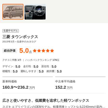
生産中モデル
三菱 タウンボックス
2015年3月～生産中のカタログ
5.0
総合評価
点
クチコミ件数
1
件 ｜ ハッチバックランキング
176
位
5.0
5.0
5.0
デザイン :
走行性 :
居住性 :
5.0
5.0
5.0
積載性 :
運転しやすさ :
維持費 :
新車時価格
中古車平均価格
160.9〜236.2
152.2
万円
万円
広さと使いやすさ、低燃費を追求した軽ワンボックス
スズキ エブリイワゴンのOEMモデル。軽乗用車トップとなる2240mmの室内長をはじめ、クラストップとなる室内高1420mm（ハイルーフ車）と室内幅1355mmを実現した軽ワンボックスワゴン。ロングホイールベース化とリアシートスライド量の拡大により、軽キャブワゴンクラストップの前後乗員間距離1080mmを獲得している。フロントシートはベンチシート、リアシートは左右分割式が採用。シートアレンジも多彩だ。搭載するエンジンは660ccターボ。エンジンにあわせ、トルクを最適化させた4ATが組み合わされ、JC08モード燃費はクラストップの16.2km/Lとなる。停車速域衝突被害軽減ブレーキなどを含む安全装備「e-Assist」が全車に標準装備されている（2015.3）