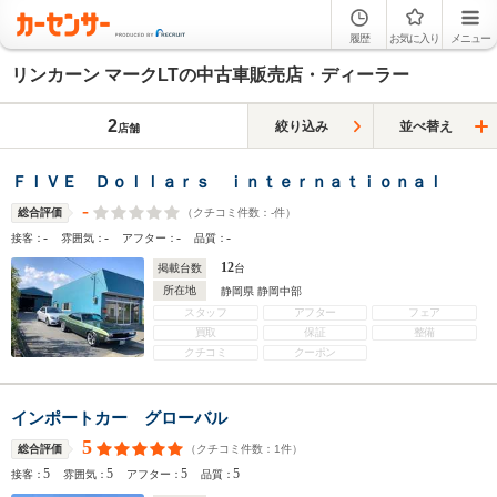
履歴
お気に入り
メニュー
リンカーン マークLTの中古車販売店・ディーラー
2
絞り込み
並べ替え
店舗
ＦＩＶＥ Ｄｏｌｌａｒｓ ｉｎｔｅｒｎａｔｉｏｎａｌ
-
（クチコミ件数：
-
件）
総合評価
-
-
-
-
接客：
雰囲気：
アフター：
品質：
12
掲載台数
台
所在地
静岡県 静岡中部
スタッフ
アフター
フェア
買取
保証
整備
クチコミ
クーポン
インポートカー グローバル
5
（クチコミ件数：
1
件）
総合評価
5
5
5
5
接客：
雰囲気：
アフター：
品質：