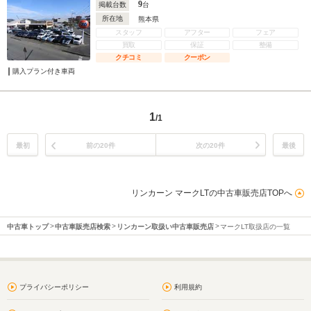
9
掲載台数
台
所在地
熊本県
スタッフ
アフター
フェア
買取
保証
整備
クチコミ
クーポン
購入プラン付き車両
1
/1
最初
前の20件
次の20件
最後
リンカーン マークLTの中古車販売店TOPへ
中古車トップ
中古車販売店検索
リンカーン取扱い中古車販売店
マークLT取扱店の一覧
プライバシーポリシー
利用規約