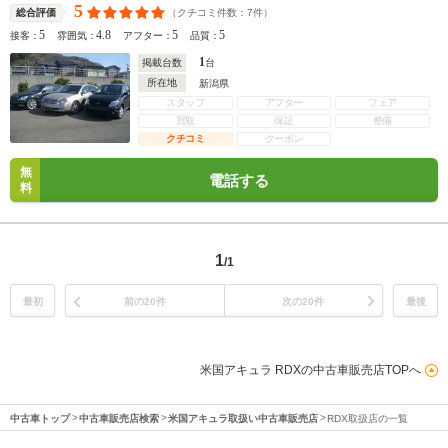
5
（クチコミ件数：
7
件）
総合評価
5
4.8
5
5
接客：
雰囲気：
アフター：
品質：
1
掲載台数
台
所在地
新潟県
スタッフ
アフター
フェア
買取
保証
整備
クチコミ
クーポン
無
電話する
料
1
/1
最初
前の20件
次の20件
最後
米国アキュラ RDXの中古車販売店TOPへ
中古車トップ
中古車販売店検索
米国アキュラ取扱い中古車販売店
RDX取扱店の一覧