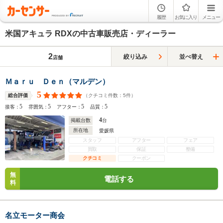
履歴
お気に入り
メニュー
米国アキュラ RDXの中古車販売店・ディーラー
2
絞り込み
並べ替え
店舗
Ｍａｒｕ Ｄｅｎ（マルデン）
5
（クチコミ件数：
5
件）
総合評価
5
5
5
5
接客：
雰囲気：
アフター：
品質：
4
掲載台数
台
所在地
愛媛県
スタッフ
アフター
フェア
買取
保証
整備
クチコミ
クーポン
無
電話する
料
名立モーター商会