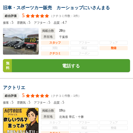
旧車・スポーツカー販売 カーショップにいさんまる
5
（クチコミ件数：
3
件）
総合評価
5
5
5
4.7
接客：
雰囲気：
アフター：
品質：
20
掲載台数
台
所在地
千葉県
スタッフ
アフター
フェア
買取
保証
整備
クチコミ
クーポン
無
電話する
料
アクトリエ
5
（クチコミ件数：
1
件）
総合評価
5
5
5
5
接客：
雰囲気：
アフター：
品質：
19
掲載台数
台
所在地
北海道 帯広・十勝
スタッフ
アフター
フェア
買取
保証
整備