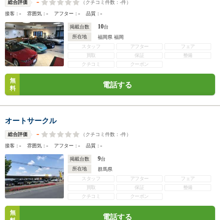
-
（クチコミ件数：
-
件）
総合評価
-
-
-
-
接客：
雰囲気：
アフター：
品質：
10
掲載台数
台
所在地
福岡県 福岡
スタッフ
アフター
フェア
買取
保証
整備
クチコミ
クーポン
無
電話する
料
オートサークル
-
（クチコミ件数：
-
件）
総合評価
-
-
-
-
接客：
雰囲気：
アフター：
品質：
9
掲載台数
台
所在地
群馬県
スタッフ
アフター
フェア
買取
保証
整備
クチコミ
クーポン
無
電話する