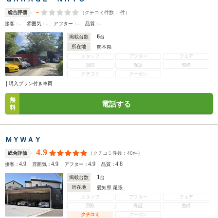
-
（クチコミ件数：
-
件）
総合評価
-
-
-
-
接客：
雰囲気：
アフター：
品質：
6
掲載台数
台
所在地
熊本県
スタッフ
アフター
フェア
買取
保証
整備
クチコミ
クーポン
購入プラン付き車両
無
電話する
料
ＭＹＷＡＹ
4.9
（クチコミ件数：
40
件）
総合評価
4.9
4.9
4.9
4.8
接客：
雰囲気：
アフター：
品質：
1
掲載台数
台
所在地
愛知県 尾張
スタッフ
アフター
フェア
買取
保証
整備
クチコミ
クーポン