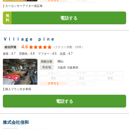
クチコミ
クーポン
カーセンサーアフター保証車
無
電話する
料
Ｖｉｌｌａｇｅ ｐｉｎｅ
4.6
（クチコミ件数：
15
件）
総合評価
4.7
4.8
4.6
4.7
接客：
雰囲気：
アフター：
品質：
16
掲載台数
台
所在地
大阪府 大阪東部
スタッフ
アフター
フェア
買取
保証
整備
クチコミ
クーポン
購入プラン付き車両
電話する
株式会社信和