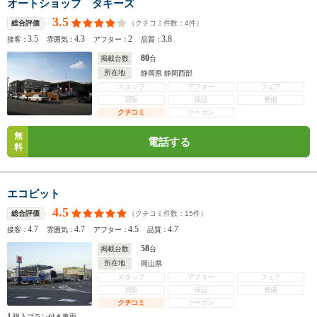
オートショップ タキーズ
3.5
（クチコミ件数：
4
件）
総合評価
3.5
4.3
2
3.8
接客：
雰囲気：
アフター：
品質：
80
掲載台数
台
所在地
静岡県 静岡西部
スタッフ
アフター
フェア
買取
保証
整備
クチコミ
クーポン
無
電話する
料
エコピット
4.5
（クチコミ件数：
15
件）
総合評価
4.7
4.7
4.5
4.7
接客：
雰囲気：
アフター：
品質：
58
掲載台数
台
所在地
岡山県
スタッフ
アフター
フェア
買取
保証
整備
クチコミ
クーポン
購入プラン付き車両