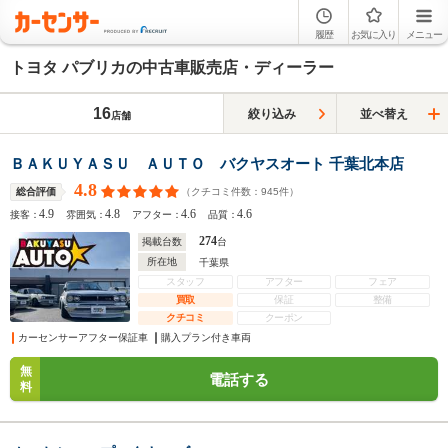
履歴
お気に入り
メニュー
トヨタ パブリカの中古車販売店・ディーラー
16
絞り込み
並べ替え
店舗
ＢＡＫＵＹＡＳＵ ＡＵＴＯ バクヤスオート 千葉北本店
4.8
（クチコミ件数：
945
件）
総合評価
4.9
4.8
4.6
4.6
接客：
雰囲気：
アフター：
品質：
274
掲載台数
台
所在地
千葉県
スタッフ
アフター
フェア
買取
保証
整備
クチコミ
クーポン
カーセンサーアフター保証車
購入プラン付き車両
無
電話する
料