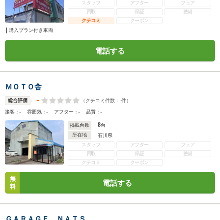
スタッフ
アフター
フェア
買取
保証
整備
クチコミ
クーポン
購入プラン付き車両
電話する
ＭＯＴＯ舎
-
（クチコミ件数：
-
件）
総合評価
-
-
-
-
接客：
雰囲気：
アフター：
品質：
8
掲載台数
台
所在地
石川県
スタッフ
アフター
フェア
買取
保証
整備
クチコミ
クーポン
無
電話する
料
ＧＡＲＡＧＥ ＮＡＴＳ