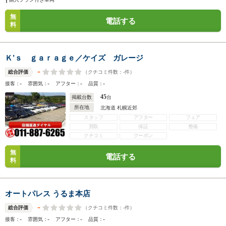
無
電話する
料
Ｋ’ｓ ｇａｒａｇｅ／ケイズ ガレージ
-
（クチコミ件数：
-
件）
総合評価
-
-
-
-
接客：
雰囲気：
アフター：
品質：
45
掲載台数
台
所在地
北海道 札幌近郊
スタッフ
アフター
フェア
買取
保証
整備
クチコミ
クーポン
無
電話する
料
オートパレス うるま本店
-
（クチコミ件数：
-
件）
総合評価
-
-
-
-
接客：
雰囲気：
アフター：
品質：