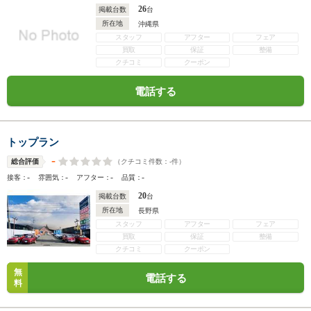
26
掲載台数
台
所在地
沖縄県
スタッフ
アフター
フェア
買取
保証
整備
クチコミ
クーポン
電話する
トップラン
-
（クチコミ件数：
-
件）
総合評価
-
-
-
-
接客：
雰囲気：
アフター：
品質：
20
掲載台数
台
所在地
長野県
スタッフ
アフター
フェア
買取
保証
整備
クチコミ
クーポン
無
電話する
料