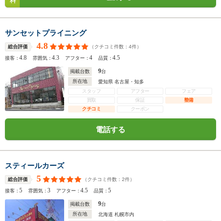
料
サンセットプライニング
4.8
（クチコミ件数：
4
件）
総合評価
4.8
4.3
4
4.5
接客：
雰囲気：
アフター：
品質：
9
掲載台数
台
所在地
愛知県 名古屋・知多
スタッフ
アフター
フェア
買取
保証
整備
クチコミ
クーポン
電話する
スティールカーズ
5
（クチコミ件数：
2
件）
総合評価
5
3
4.5
5
接客：
雰囲気：
アフター：
品質：
9
掲載台数
台
所在地
北海道 札幌市内