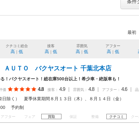
条件
最初
クチコミ総合
接客
雰囲気
アフター
高
低
高
低
高
低
高
低
｜
｜
｜
｜
 ＡＵＴＯ バクヤスオート 千葉北本店
る！バクヤスオート！総在庫500台以上！希少車・絶版車も！
4.8
4.9
|
4.8
|
4.6
|
評価
接客：
雰囲気：
アフター：
品
祭日除く） 夏季休業期間８月１３日（木）、８月１４日（金）
 18:00 予約制
アフター
フェア
買取
保証
整備
クチコミ
クー