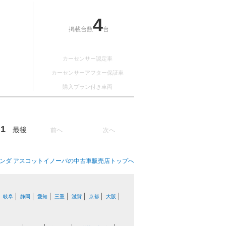
4
掲載台数
台
カーセンサー認定車
カーセンサーアフター保証車
購入プラン付き車両
1
最後
前へ
次へ
ンダ アスコットイノーバの中古車販売店トップへ
岐阜
静岡
愛知
三重
滋賀
京都
大阪