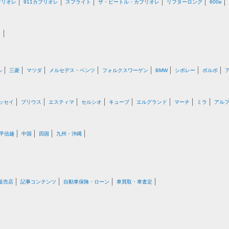
ブリオレ
911カブリオレ
スプライト
ザ・ビートル・カブリオレ
リフターロング
600e
月
ル
三菱
マツダ
メルセデス・ベンツ
フォルクスワーゲン
BMW
シボレー
ボルボ
ッセイ
プリウス
エスティマ
セルシオ
キューブ
エルグランド
マーチ
ミラ
アル
甲信越
中国
四国
九州・沖縄
販売店
記事コンテンツ
自動車保険・ローン
車買取・車査定