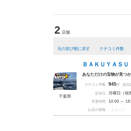
2
店舗
元の並び順に戻す
クチコミ件数
ＢＡＫＵＹＡＳＵ
あなただけの宝物が見つか
945
クチコミ件数
件
総合
月曜日（祝
定休日
千葉県
10:00 ～
営業時間
お店の情報
スタッフ