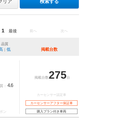
クリア
検索する
1
最後
前へ
次へ
品質
高
低
掲載台数
｜
275
掲載台数
台
4.6
質：
カーセンサー認定車
カーセンサーアフター保証車
ポン
購入プラン付き車両