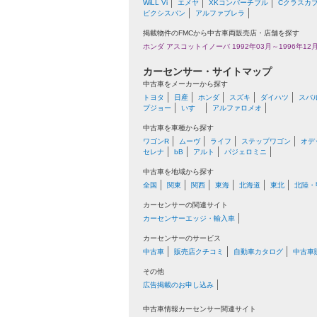
WiLL Vi
エメヤ
XKコンバーチブル
Cクラスカ
ピクシスバン
アルファブレラ
掲載物件のFMCから中古車両販売店・店舗を探す
ホンダ アスコットイノーバ 1992年03月～1996年12
カーセンサー・サイトマップ
中古車をメーカーから探す
トヨタ
日産
ホンダ
スズキ
ダイハツ
スバ
プジョー
いすゞ
アルファロメオ
中古車を車種から探す
ワゴンR
ムーヴ
ライフ
ステップワゴン
オデ
セレナ
bB
アルト
パジェロミニ
中古車を地域から探す
全国
関東
関西
東海
北海道
東北
北陸・
カーセンサーの関連サイト
カーセンサーエッジ・輸入車
カーセンサーのサービス
中古車
販売店クチコミ
自動車カタログ
中古車
その他
広告掲載のお申し込み
中古車情報カーセンサー関連サイト