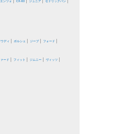
エンツォ
CX-60
ジュニア
セドリックバン
アウディ
ポルシェ
ジープ
フォード
ファード
フィット
ジムニー
ヴィッツ