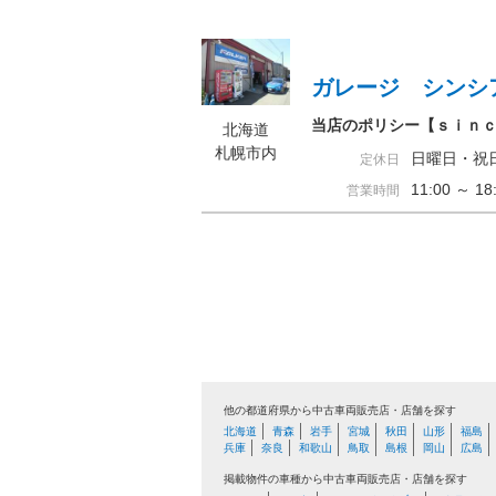
ガレージ シンシ
当店のポリシー【ｓｉｎ
北海道
札幌市内
日曜日・祝
定休日
11:00 ～ 
営業時間
他の都道府県から中古車両販売店・店舗を探す
北海道
青森
岩手
宮城
秋田
山形
福島
兵庫
奈良
和歌山
鳥取
島根
岡山
広島
掲載物件の車種から中古車両販売店・店舗を探す