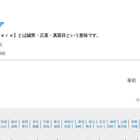
ア
ｃｅｒｅ】とは誠実・正直・真面目という意味です。
日
18:00
最初
ホ
茨城
栃木
群馬
埼玉
千葉
東京
神奈川
新潟
富山
石川
福井
山梨
長野
山口
徳島
香川
愛媛
高知
福岡
佐賀
長崎
熊本
大分
宮崎
鹿児島
沖縄