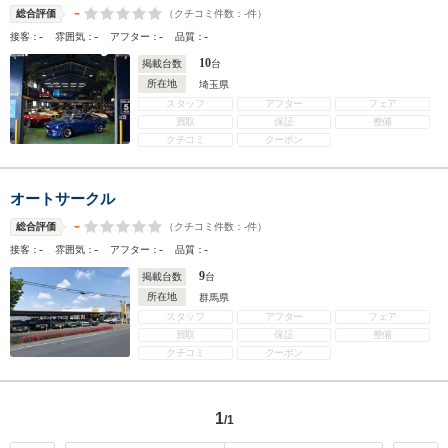
-
（クチコミ件数：
-
件）
総合評価
-
-
-
-
接客：
雰囲気：
アフター：
品質：
10
掲載台数
台
所在地
埼玉県
スタッフ
アフター
フェア
買取
保証
整備
クチコミ
クーポン
オートサークル
-
（クチコミ件数：
-
件）
総合評価
-
-
-
-
接客：
雰囲気：
アフター：
品質：
9
掲載台数
台
所在地
群馬県
スタッフ
アフター
フェア
買取
保証
整備
クチコミ
クーポン
1
/1