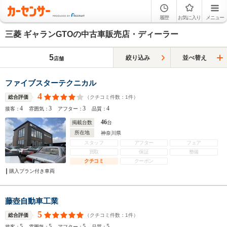
履歴
お気に入り
メニュー
三菱 ギャランGTOの中古車販売店・ディーラー
5
絞り込み
並べ替え
店舗
ファイブスターテクニカル
4
（クチコミ件数：
1
件）
総合評価
4
3
3
4
接客：
雰囲気：
アフター：
品質：
46
掲載台数
台
所在地
神奈川県
スタッフ
アフター
フェア
買取
保証
整備
クチコミ
クーポン
購入プラン付き車両
藤壺自動車工業
5
（クチコミ件数：
1
件）
総合評価
5
5
5
5
接客：
雰囲気：
アフター：
品質：