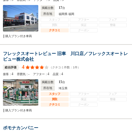
17
掲載台数
台
所在地
福岡県 福岡
スタッフ
アフター
フェア
買取
保証
整備
クチコミ
クーポン
購入プラン付き車両
フレックスオートレビュー 旧車 川口店／フレックスオートレ
ビュー株式会社
4
（クチコミ件数：
1
件）
総合評価
4
-
4
4
接客：
雰囲気：
アフター：
品質：
15
掲載台数
台
所在地
埼玉県
スタッフ
アフター
フェア
買取
保証
整備
クチコミ
クーポン
購入プラン付き車両
ポモナカンパニー