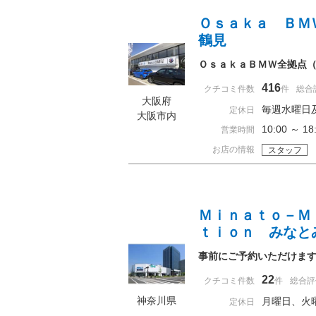
Ｏｓａｋａ ＢＭ
鶴見
ＯｓａｋａＢＭＷ全拠点
416
クチコミ件数
件
総合
大阪府
毎週水曜日
定休日
大阪市内
10:00 ～ 
営業時間
お店の情報
スタッフ
Ｍｉｎａｔｏ－Ｍ
ｔｉｏｎ みなと
事前にご予約いただけま
22
クチコミ件数
件
総合評
神奈川県
月曜日、火
定休日