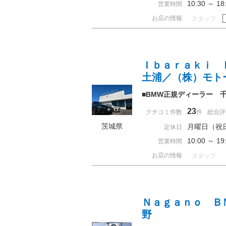
10:30 ～ 
営業時間
お店の情報
スタッフ
Ｉｂａｒａｋｉ 
土浦／（株）モト
■BMW正規ディーラー 
23
クチコミ件数
件
総合評
茨城県
月曜日（祝
定休日
10:00 ～ 
営業時間
お店の情報
スタッフ
Ｎａｇａｎｏ Ｂ
野