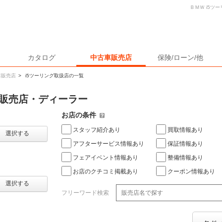
ＢＭＷ i5ツ
カタログ
中古車販売店
保険/ローン/他
車販売店
>
i5ツーリング取扱店の一覧
車販売店・ディーラー
お店の条件
スタッフ紹介あり
買取情報あり
選択する
アフターサービス情報あり
保証情報あり
フェアイベント情報あり
整備情報あり
お店のクチコミ掲載あり
クーポン情報あり
選択する
フリーワード検索