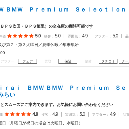
Ｗ ＢＭＷ Ｐｒｅｍｉｕｍ Ｓｅｌｅｃｔｉｏｎ
（ＢＰＳ吹田・ＢＰＳ姫里）の全在庫の商談可能です
5.0
5.0
|
4.9
|
5.0
|
評価
接客：
雰囲気：
アフター：
品
及び第２・第３火曜日／夏季休暇／年末年始
18:00
アフター
フェア
買取
保証
整備
クチコミ
クー
ｉｒａｉ ＢＭＷ ＢＭＷ Ｐｒｅｍｉｕｍ Ｓｅ
みらい
すとスムーズにご案内できます。お気軽にお問い合わせください
4.9
4.9
|
5.0
|
4.9
|
価
接客：
雰囲気：
アフター：
品
曜日（月曜日が祝日の場合は火曜日、水曜日）