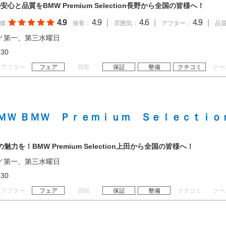
と品質をBMW Premium Selection長野から全国の皆様へ！
4.9
4.9
|
4.6
|
4.9
|
価
接客：
雰囲気：
アフター：
品
／第一、第三水曜日
18:30
アフター
フェア
買取
保証
整備
クチコミ
クー
ＭＷ ＢＭＷ Ｐｒｅｍｉｕｍ Ｓｅｌｅｃｔｉｏ
力を！BMW Premium Selection上田から全国の皆様へ！
／第一、第三水曜日
18:30
アフター
フェア
買取
保証
整備
クチコミ
クー