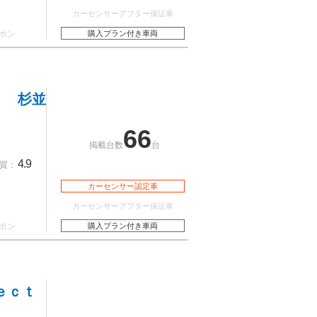
カーセンサーアフター保証車
ポン
購入プラン付き車両
ｎ 杉並
66
掲載台数
台
4.9
質：
カーセンサー認定車
カーセンサーアフター保証車
ポン
購入プラン付き車両
ｅｃｔ