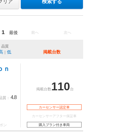
クリア
検索する
1
最後
前へ
次へ
品質
高
低
掲載台数
｜
ｉｏｎ
110
掲載台数
台
4.8
品質：
カーセンサー認定車
カーセンサーアフター保証車
ポン
購入プラン付き車両