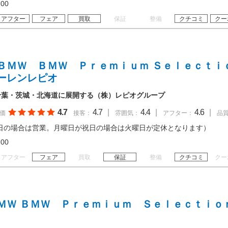
18:00
アフター
フェア
買取
保証
整備
クチコミ
クー
ＢＭＷ ＢＭＷ Ｐｒｅｍｉｕｍ Ｓｅｌｅｃｔ
ーレンレピオ
千葉・茨城・北海道に展開する（株）レピオグループ
4.7
4.7
|
4.4
|
4.6
|
価
接客：
雰囲気：
アフター：
品
日の場合は営業。月曜日が祝日の場合は火曜日が定休となります）
19:00
アフター
フェア
買取
保証
整備
クチコミ
クー
ＭＷ ＢＭＷ Ｐｒｅｍｉｕｍ Ｓｅｌｅｃｔｉｏ