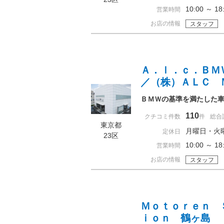
10:00 ～ 
営業時間
お店の情報
スタッフ
Ａ．ｌ．ｃ．ＢＭ
／（株）ＡＬＣ 
ＢＭＷの基準を満たした
110
クチコミ件数
件
総合
東京都
月曜日・火
定休日
23区
10:00 ～ 
営業時間
お店の情報
スタッフ
Ｍｏｔｏｒｅｎ 
ｉｏｎ 鶴ヶ島