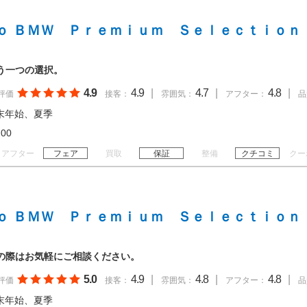
ｏ ＢＭＷ Ｐｒｅｍｉｕｍ Ｓｅｌｅｃｔｉｏｎ
う一つの選択。
4.9
4.9
|
4.7
|
4.8
|
評価
接客：
雰囲気：
アフター：
品
末年始、夏季
18:00
アフター
フェア
買取
保証
整備
クチコミ
クー
ｏ ＢＭＷ Ｐｒｅｍｉｕｍ Ｓｅｌｅｃｔｉｏｎ
の際はお気軽にご相談ください。
5.0
4.9
|
4.8
|
4.8
|
評価
接客：
雰囲気：
アフター：
品
末年始、夏季