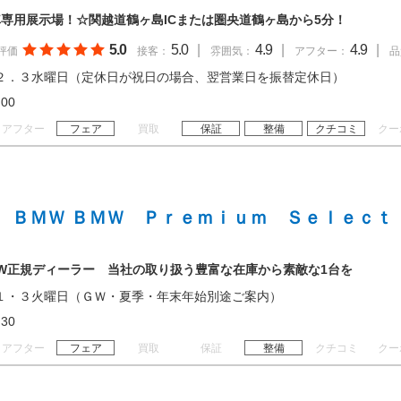
専用展示場！☆関越道鶴ヶ島ICまたは圏央道鶴ヶ島から5分！
5.0
5.0
|
4.9
|
4.9
|
評価
接客：
雰囲気：
アフター：
品
２．３水曜日（定休日が祝日の場合、翌営業日を振替定休日）
18:00
アフター
フェア
買取
保証
整備
クチコミ
クー
 ＢＭＷ ＢＭＷ Ｐｒｅｍｉｕｍ Ｓｅｌｅｃｔ
W正規ディーラー 当社の取り扱う豊富な在庫から素敵な1台を
１・３火曜日（ＧＷ・夏季・年末年始別途ご案内）
18:30
アフター
フェア
買取
保証
整備
クチコミ
クー