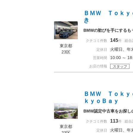
ＢＭＷ Ｔｏｋｙ
き
BMWの歓びを手にするも
145
クチコミ件数
件
総合
東京都
火曜日、年
定休日
23区
10:00 ～ 
営業時間
お店の情報
スタッフ
ＢＭＷ Ｔｏｋｙ
ｋｙｏＢａｙ
BMW認定中古車をお探し
113
クチコミ件数
件
総合
東京都
火曜日、年
定休日
23区