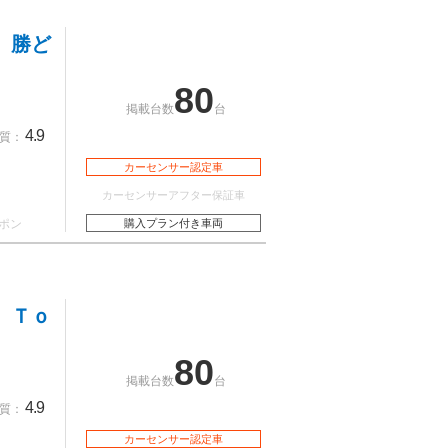
 勝ど
80
掲載台数
台
4.9
質：
カーセンサー認定車
カーセンサーアフター保証車
ポン
購入プラン付き車両
 Ｔｏ
80
掲載台数
台
4.9
質：
カーセンサー認定車