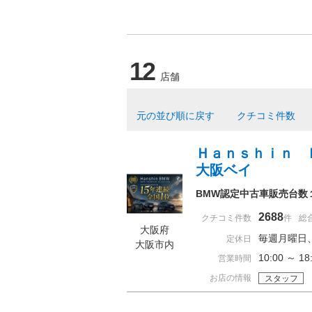
12
店舗
元の並び順に戻す
クチコミ件数
Ｈａｎｓｈｉｎ 
大阪ベイ
BMW認定中古車販売台数
2688
クチコミ件数
件
総
大阪府
毎週月曜日
定休日
大阪市内
10:00 ～ 
営業時間
お店の情報
スタッフ