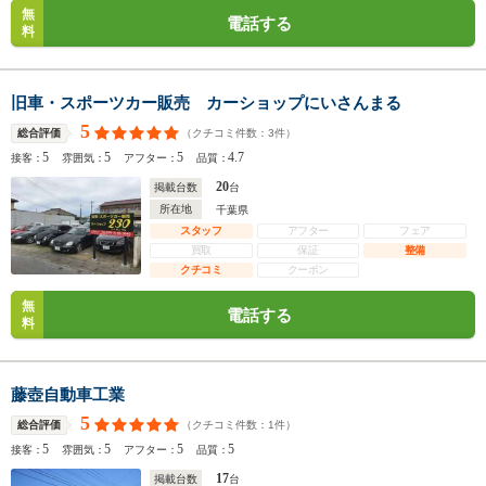
無
電話する
料
旧車・スポーツカー販売 カーショップにいさんまる
5
（クチコミ件数：
3
件）
総合評価
5
5
5
4.7
接客：
雰囲気：
アフター：
品質：
20
掲載台数
台
所在地
千葉県
スタッフ
アフター
フェア
買取
保証
整備
クチコミ
クーポン
無
電話する
料
藤壺自動車工業
5
（クチコミ件数：
1
件）
総合評価
5
5
5
5
接客：
雰囲気：
アフター：
品質：
17
掲載台数
台