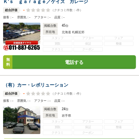
Ｋ’ｓ ｇａｒａｇｅ／ケイズ ガレージ
-
（クチコミ件数：
-
件）
総合評価
-
-
-
-
接客：
雰囲気：
アフター：
品質：
45
掲載台数
台
所在地
北海道 札幌近郊
スタッフ
アフター
フェア
買取
保証
整備
クチコミ
クーポン
無
電話する
料
（有）カー・レボリューション
-
（クチコミ件数：
-
件）
総合評価
-
-
-
-
接客：
雰囲気：
アフター：
品質：
24
掲載台数
台
所在地
岩手県
スタッフ
アフター
フェア
買取
保証
整備
クチコミ
クーポン