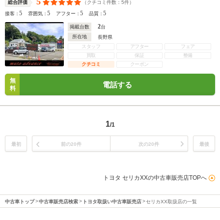
5
（クチコミ件数：
5
件）
総合評価
5
5
5
5
接客：
雰囲気：
アフター：
品質：
2
掲載台数
台
所在地
長野県
スタッフ
アフター
フェア
買取
保証
整備
クチコミ
クーポン
無
電話する
料
1
/1
最初
前の20件
次の20件
最後
トヨタ セリカXXの中古車販売店TOPへ
中古車トップ
中古車販売店検索
トヨタ取扱い中古車販売店
セリカXX取扱店の一覧