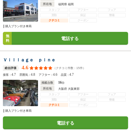
所在地
福岡県 福岡
スタッフ
アフター
フェア
買取
保証
整備
クチコミ
クーポン
購入プラン付き車両
無
電話する
料
Ｖｉｌｌａｇｅ ｐｉｎｅ
4.6
（クチコミ件数：
15
件）
総合評価
4.7
4.8
4.6
4.7
接客：
雰囲気：
アフター：
品質：
16
掲載台数
台
所在地
大阪府 大阪東部
スタッフ
アフター
フェア
買取
保証
整備
クチコミ
クーポン
購入プラン付き車両
電話する