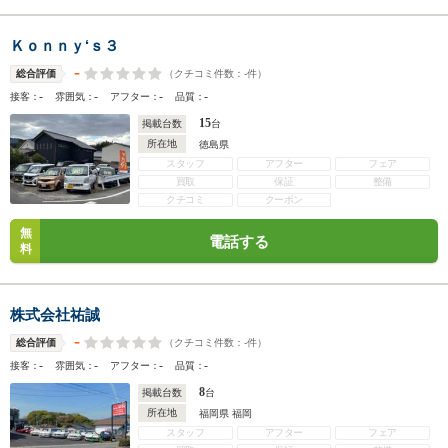
Ｋｏｎｎｙ‘ｓ３
-
（クチコミ件数：
-
件）
総合評価
-
-
-
-
接客：
雰囲気：
アフター：
品質：
15
掲載台数
台
所在地
徳島県
スタッフ
アフター
フェア
買取
保証
整備
クチコミ
クーポン
無
電話する
料
株式会社祐誠
-
（クチコミ件数：
-
件）
総合評価
-
-
-
-
接客：
雰囲気：
アフター：
品質：
8
掲載台数
台
所在地
福岡県 福岡
スタッフ
アフター
フェア