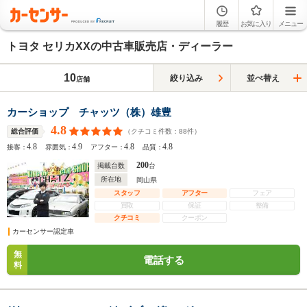
履歴
お気に入り
メニュー
トヨタ セリカXXの中古車販売店・ディーラー
10
絞り込み
並べ替え
店舗
カーショップ チャッツ（株）雄豊
4.8
（クチコミ件数：
88
件）
総合評価
4.8
4.9
4.8
4.8
接客：
雰囲気：
アフター：
品質：
200
掲載台数
台
所在地
岡山県
スタッフ
アフター
フェア
買取
保証
整備
クチコミ
クーポン
カーセンサー認定車
無
電話する
料