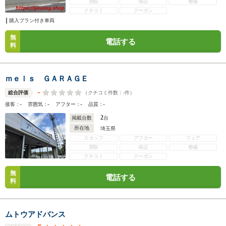
買取
保証
整備
クチコミ
クーポン
購入プラン付き車両
無
電話する
料
ｍｅｌｓ ＧＡＲＡＧＥ
-
（クチコミ件数：
-
件）
総合評価
-
-
-
-
接客：
雰囲気：
アフター：
品質：
2
掲載台数
台
所在地
埼玉県
スタッフ
アフター
フェア
買取
保証
整備
クチコミ
クーポン
無
電話する
料
ムトウアドバンス