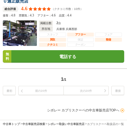
Ｕ適正販売店
4.6
（クチコミ件数：
10
件）
総合評価
4.8
4.3
4.6
4.4
接客：
雰囲気：
アフター：
品質：
2
掲載台数
台
所在地
兵庫県 兵庫西部
スタッフ
アフター
フェア
買取
保証
整備
クチコミ
クーポン
無
電話する
料
1
/1
最初
前の20件
次の20件
最後
シボレー カプリスクーペの中古車販売店TOPへ
中古車トップ
中古車販売店検索
シボレー取扱い中古車販売店
カプリスクーペ取扱店の一覧