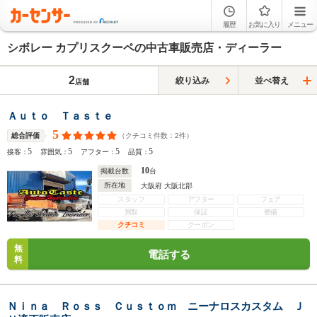
履歴
お気に入り
メニュー
シボレー カプリスクーペの中古車販売店・ディーラー
2
絞り込み
並べ替え
店舗
Ａｕｔｏ Ｔａｓｔｅ
5
（クチコミ件数：
2
件）
総合評価
5
5
5
5
接客：
雰囲気：
アフター：
品質：
10
掲載台数
台
所在地
大阪府 大阪北部
スタッフ
アフター
フェア
買取
保証
整備
クチコミ
クーポン
無
電話する
料
Ｎｉｎａ Ｒｏｓｓ Ｃｕｓｔｏｍ ニーナロスカスタム Ｊ