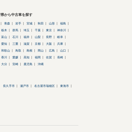
府県から中古車を探す
青森
岩手
宮城
秋田
山形
福島
栃木
群馬
埼玉
千葉
東京
神奈川
富山
石川
福井
山梨
長野
岐阜
愛知
三重
滋賀
京都
大阪
兵庫
和歌山
鳥取
島根
岡山
広島
山口
香川
愛媛
高知
福岡
佐賀
長崎
大分
宮崎
鹿児島
沖縄
長久手市
瀬戸市
名古屋市瑞穂区
東海市