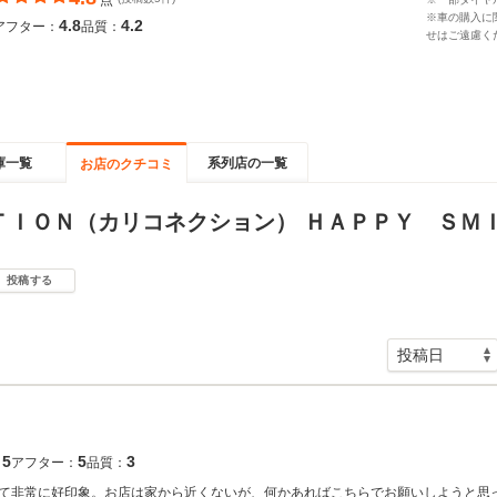
点
※車の購入に
4.8
4.2
アフター：
品質：
せはご遠慮く
庫一覧
系列店の一覧
お店のクチコミ
ＴＩＯＮ（カリコネクション） ＨＡＰＰＹ ＳＭ
投稿する
5
5
3
：
アフター：
品質：
て非常に好印象。お店は家から近くないが、何かあればこちらでお願いしようと思