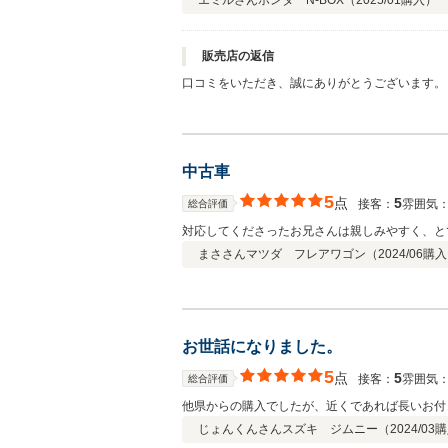
エミルさん
ホンダ N-BOX（
2025/01
購入）
販売店の返信
口コミをいただき、誠にありがとうございます。 ご説明にご満足いただけたとのこと、大変嬉しく思います。 一方で、代車をご用意できなかったことで、お客様にご不便をおかけ
てしまい、大変申し訳ございませんでした。ご期待に沿えず、心苦しく感じております。 お客様か
め、改善に努めてまいります。また機会がござい
中古車
5
点
5
接客：
雰囲気
総合評価
対応してくださったお兄さんは親しみやすく、と
まささん
マツダ フレアワゴン（
2024/06
購入
お世話になりました。
5
点
5
接客：
雰囲気
総合評価
他県からの購入でしたが、近くであれば長いお付
じょんくんさん
スズキ ジムニー（
2024/03
購