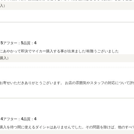
入）
5
5
4
：
アフター：
品質：
にあやかって即決でマイカー購入する事が出来ました!有難うございました
購入）
囲気やスタッフの対応について評価をいただけたようで、何よりうれしく思ってお
、努めてまいりますので、何かございましたらいつでもご相談ください。
4
4
4
：
アフター：
品質：
購入を待つ間に使えるダイシャはありませんでした。その問題を除けば、他のすべ