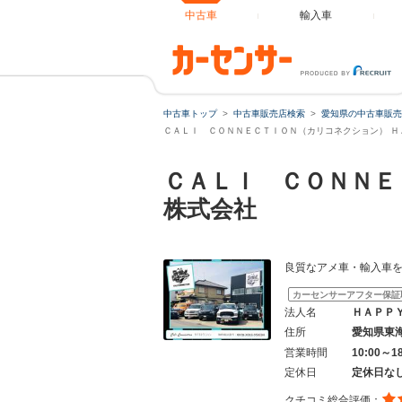
中古車
輸入車
中古車トップ
中古車販売店検索
愛知県の中古車販売
ＣＡＬＩ ＣＯＮＮＥＣＴＩＯＮ（カリコネクション） Ｈ
ＣＡＬＩ ＣＯＮＮＥ
株式会社
良質なアメ車・輸入車を
カーセンサーアフター保証
法人名
ＨＡＰＰ
住所
愛知県東
営業時間
10:00～1
定休日
定休日な
クチコミ総合評価：