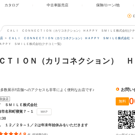
カタログ
中古車販売店
保険/ローン/他
ＣＡＬＩ ＣＯＮＮＥＣＴＩＯＮ（カリコネクション） ＨＡＰＰＹ ＳＭＩＬＥ株式会社(クチコ
店
ＣＡＬＩ ＣＯＮＮＥＣＴＩＯＮ（カリコネクション） ＨＡＰＰＹ ＳＭＩＬＥ株式会社
ＡＰＰＹ ＳＭＩＬＥ株式会社(クチコミ一覧)
ＣＴＩＯＮ（カリコネクション） Ｈ
お問い
多数展示!!店舗へのアクセスも非常によく便利なお店です♪
0
取扱店
無料
Ｙ ＳＭＩＬＥ株式会社
海市名和町寝覚７－１
MAP
8:30
し １２／２９～１／２は年末年始休みをいただきます
4.8
(投稿数5件)
※一部ダイヤ