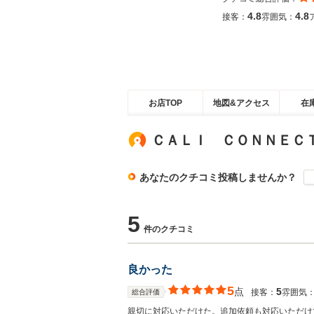
4.8
4.8
接客：
雰囲気：
お店TOP
地図&アクセス
在
ＣＡＬＩ ＣＯＮＮＥＣ
あなたのクチコミ投稿しませんか？
5
件のクチコミ
良かった
5
点
5
接客：
雰囲気
総合評価
親切に対応いただけた。追加依頼も対応いただけ