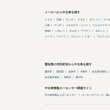
メーカーから中古車を探す
トヨタ
日産
ホンダ
スズキ
ダイハツ
スバ
三菱
マツダ
メルセデス・ベンツ
フォルクスワー
BMW
シボレー
ボルボ
アウディ
ポルシェ
ジープ
フォード
プジョー
いすゞ
アルファロ
愛知県の市区町村から中古車を探す
愛西市
額田郡
岩倉市
小牧市
名古屋市南区
名古屋市港区
津島市
豊川市
中古車情報カーセンサー関連サイト
中古車情報ならカーセンサー
カーセンサーエッジ・輸