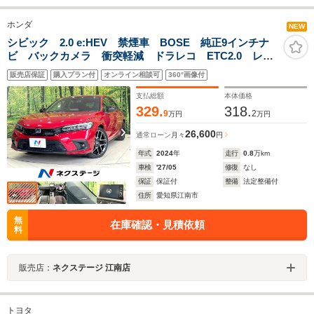
ホンダ
NEW
シビック 2.0 e:HEV 禁煙車 BOSE 純正9インチナ
ビ バックカメラ 衝突軽減 ドラレコ ETC2.0 レー
ダークルーズ シートヒーター コーナーセンサー ス
販売店保証
購入プラン付
オンライン相談可
360°画像付
マートキー パドルシフト オートエアコン LEDヘッ
ド
支払総額
本体価格
329.
318.
9
2
万円
万円
26,600
通常ローン
月々
円
年式
2024
年
走行
0.8
万km
車検
'27/05
修復
なし
保証
保証付
整備
法定整備付
住所
愛知県江南市
無
在庫確認・見積依頼
料
販売店：
ネクステージ 江南店
トヨタ