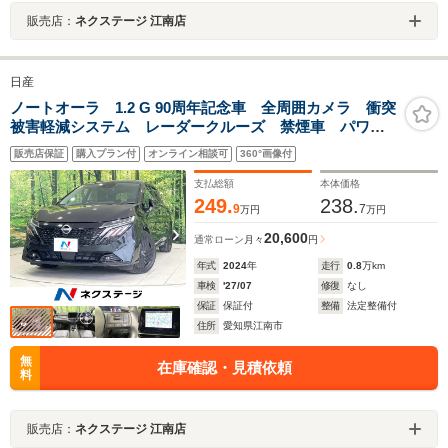
販売店：
ネクステージ 江南店
日産
ノートオーラ 1.2 G 90周年記念車 全周囲カメラ 衝突
被害軽減システム レーダークルーズ 禁煙車 パワー
シート ドラレコ コーナーセンサー スマートキー
販売店保証
購入プラン付
オンライン相談可
360°画像付
LEDヘッド ビルトインETC 純正17インチアルミ オ
ートハイビーム
支払総額
本体価格
249.
238.
9
7
万円
万円
20,600
通常ローン
月々
円
年式
2024
年
走行
0.8
万km
車検
'27/07
修復
なし
保証
保証付
整備
法定整備付
住所
愛知県江南市
無
在庫確認・見積依頼
料
販売店：
ネクステージ 江南店