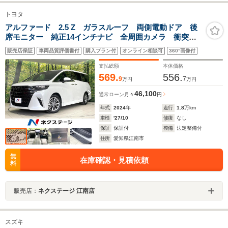
トヨタ
アルファード 2.5 Z ガラスルーフ 両側電動ドア 後
席モニター 純正14インチナビ 全周囲カメラ 衝突被
害軽減システム レーダークルーズ 禁煙車 電動リア
販売店保証
車両品質評価書付
購入プラン付
オンライン相談可
360°画像付
ゲート レザー調シート 前席シートエアコン リアシ
ートエアコン
支払総額
本体価格
569.
556.
9
7
万円
万円
46,100
通常ローン
月々
円
年式
2024
年
走行
1.8
万km
車検
'27/10
修復
なし
保証
保証付
整備
法定整備付
住所
愛知県江南市
無
在庫確認・見積依頼
料
販売店：
ネクステージ 江南店
スズキ