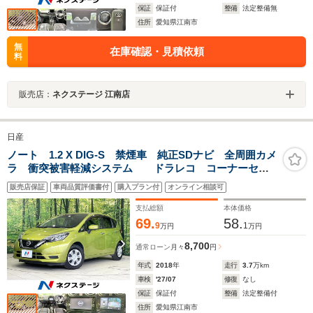
保証
保証付
整備
法定整備無
住所
愛知県江南市
無
在庫確認・見積依頼
料
販売店：
ネクステージ 江南店
日産
ノート 1.2 X DIG-S 禁煙車 純正SDナビ 全周囲カメ
ラ 衝突被害軽減システム ドラレコ コーナーセン
サー スマートキー ETC 車線逸脱警報 オートライ
販売店保証
車両品質評価書付
購入プラン付
オンライン相談可
ト オートエアコン Bluetooth CD DVD再生 地デ
ジ
支払総額
本体価格
69.
58.
9
1
万円
万円
8,700
通常ローン
月々
円
年式
2018
年
走行
3.7
万km
車検
'27/07
修復
なし
保証
保証付
整備
法定整備付
住所
愛知県江南市