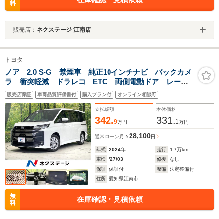
料
販売店：
ネクステージ 江南店
トヨタ
ノア 2.0 S-G 禁煙車 純正10インチナビ バックカメ
ラ 衝突軽減 ドラレコ ETC 両側電動ドア レーダ
ークルーズ シートヒーター コーナーセンサー スマ
販売店保証
車両品質評価書付
購入プラン付
オンライン相談可
ートキー LEDヘッド オートハイビーム 純正17イン
チAW
支払総額
本体価格
342.
331.
9
1
万円
万円
28,100
通常ローン
月々
円
年式
2024
年
走行
1.7
万km
車検
'27/03
修復
なし
保証
保証付
整備
法定整備付
住所
愛知県江南市
無
在庫確認・見積依頼
料