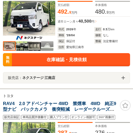
ド ETC2.0 オートハイビーム 車線逸脱警報 オート
支払総額
本体価格
ライト
492.
480.
9
9
万円
万円
40,500
通常ローン
月々
円
年式
2026
年
走行
0.5
万km
車検
'28/04
修復
なし
保証
保証付
整備
法定整備付
住所
愛知県江南市
無
在庫確認・見積依頼
料
販売店：
ネクステージ 江南店
トヨタ
RAV4 2.0 アドベンチャー 4WD 禁煙車 4WD 純正9
型ナビ バックカメラ 衝突軽減 レーダークルーズ
レザー調シート パワーシート ドラレコ 純正19イン
販売店保証
車両品質評価書付
購入プラン付
オンライン相談可
360°画像付
チアルミ コーナーセンサー スマートキー LEDヘッ
ド ETC2.0
支払総額
本体価格
287.
276.