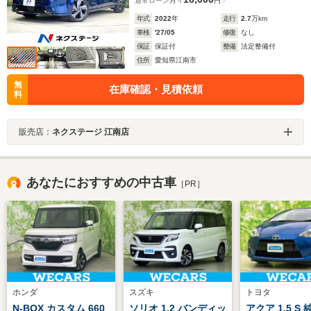
通常ローン
月々
円
年式
2022
年
走行
2.7
万km
車検
'27/05
修復
なし
保証
保証付
整備
法定整備付
住所
愛知県江南市
無
在庫確認・見積依頼
料
販売店：
ネクステージ 江南店
あなたにおすすめの中古車
［PR］
ホンダ
スズキ
トヨタ
N-BOX カスタム 660
ソリオ 1.2 バンディッ
アクア 1.5 S 