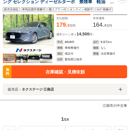
ング セレクション ディーゼルターボ 禁煙車 軽油 純
正8型ナビ 全周囲カメラ ドラレコ ETC レーダーク
販売店保証
車両品質評価書付
購入プラン付
オンライン相談可
360°画像付
ルーズ コーナーセンサー シートヒーター ブライン
ドスポットモニター パワーシート 車線逸脱警報
支払総額
本体価格
LEDヘッド オートエアコン
179.
164.
9
4
万円
万円
14,500
通常ローン
月々
円
年式
2019
年
走行
5.5
万km
車検
車検整備付
修復
なし
保証
保証付
整備
法定整備付
住所
愛知県江南市
無
在庫確認・見積依頼
料
販売店：
ネクステージ 江南店
江南市の中古車
1
/14