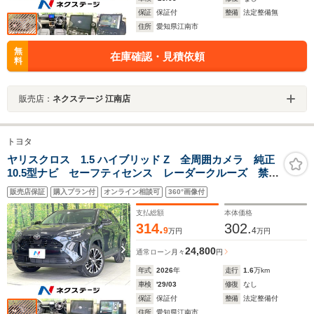
保証
保証付
整備
法定整備無
住所
愛知県江南市
無
在庫確認・見積依頼
料
販売店：
ネクステージ 江南店
トヨタ
ヤリスクロス 1.5 ハイブリッド Z 全周囲カメラ 純正
10.5型ナビ セーフティセンス レーダークルーズ 禁
煙 ハーフレザーシート パワーシート コーナーセン
販売店保証
購入プラン付
オンライン相談可
360°画像付
サー スマートキー LEDヘッド ETC 純正18インチ
AW オートハイビーム
支払総額
本体価格
314.
302.
9
4
万円
万円
24,800
通常ローン
月々
円
年式
2026
年
走行
1.6
万km
車検
'29/03
修復
なし
保証
保証付
整備
法定整備付
住所
愛知県江南市