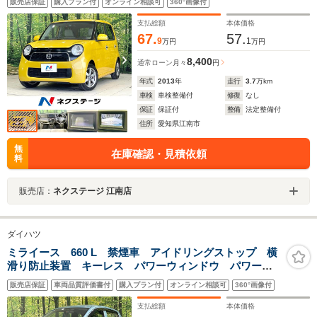
販売店保証
購入プラン付
オンライン相談可
360°画像付
グ 純正14インチアルミ パドルシフト 電動格納ミラ
ー 横滑り防止装置
支払総額
本体価格
67.
57.
9
1
万円
万円
8,400
通常ローン
月々
円
年式
2013
年
走行
3.7
万km
車検
車検整備付
修復
なし
保証
保証付
整備
法定整備付
住所
愛知県江南市
無
在庫確認・見積依頼
料
販売店：
ネクステージ 江南店
ダイハツ
ミライース 660 L 禁煙車 アイドリングストップ 横
滑り防止装置 キーレス パワーウィンドウ パワース
テアリング 衝突安全ボディ
販売店保証
車両品質評価書付
購入プラン付
オンライン相談可
360°画像付
支払総額
本体価格