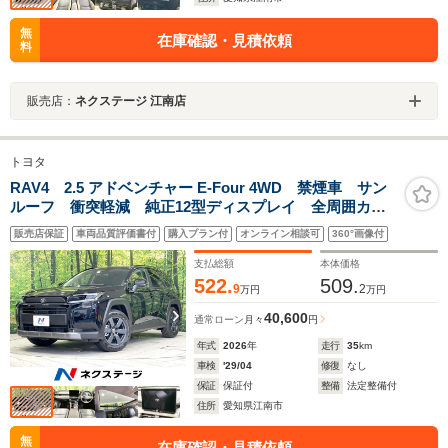
無
在庫確認・見積依頼
料
販売店：
ネクステージ 江南店
トヨタ
RAV4 2.5 アドベンチャー E-Four 4WD 禁煙車 サン
ルーフ 衝突軽減 純正12型ディスプレイ 全周囲カメ
ラ ドラレコ ETC レーダークルーズ パワーバック
販売店保証
車両品質評価書付
購入プラン付
オンライン相談可
360°画像付
ドア コーナーセンサー シートヒーター ステアリン
グヒーター パワーシート LED
支払総額
本体価格
522.
509.
9
2
万円
万円
40,600
通常ローン
月々
円
年式
2026
年
走行
35
km
車検
'29/04
修復
なし
保証
保証付
整備
法定整備付
住所
愛知県江南市
無
在庫確認・見積依頼