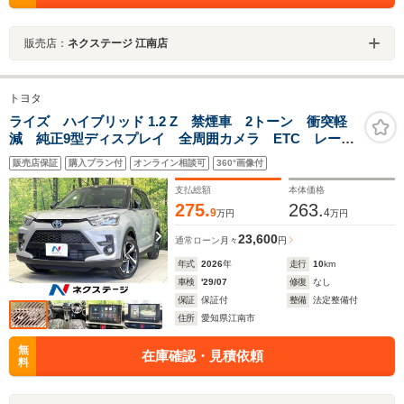
販売店：
ネクステージ 江南店
トヨタ
ライズ ハイブリッド 1.2 Z 禁煙車 2トーン 衝突軽
減 純正9型ディスプレイ 全周囲カメラ ETC レーダ
ークルーズ コーナーセンサー シートヒーター 車線
販売店保証
購入プラン付
オンライン相談可
360°画像付
逸脱警報 LEDヘッド オートライト オートエアコ
ン LEDフォグ
支払総額
本体価格
275.
263.
9
4
万円
万円
23,600
通常ローン
月々
円
年式
2026
年
走行
10
km
車検
'29/07
修復
なし
保証
保証付
整備
法定整備付
住所
愛知県江南市
無
在庫確認・見積依頼
料