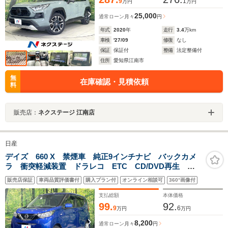
9
1
万円
万円
25,000
通常ローン
月々
円
年式
2020
年
走行
3.4
万km
車検
'27/09
修復
なし
保証
保証付
整備
法定整備付
住所
愛知県江南市
無
在庫確認・見積依頼
料
販売店：
ネクステージ 江南店
日産
デイズ 660 X 禁煙車 純正9インチナビ バックカメ
ラ 衝突軽減装置 ドラレコ ETC CD/DVD再生
Bluetooth ドアバイザー 盗難防止装置 プライバシー
販売店保証
車両品質評価書付
購入プラン付
オンライン相談可
360°画像付
ガラス アオドリングストッフ
支払総額
本体価格
99.
92.
9
6
万円
万円
8,200
通常ローン
月々
円