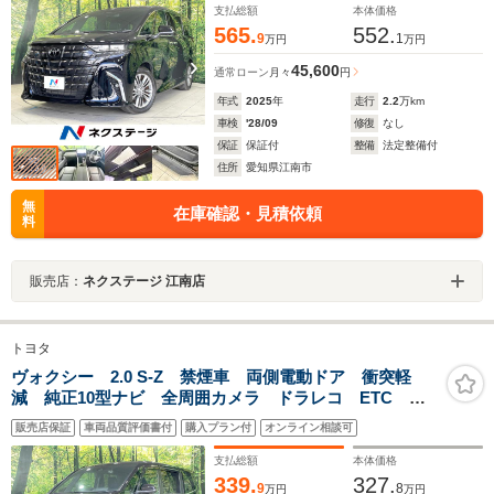
ートキー
支払総額
本体価格
565.
552.
9
1
万円
万円
45,600
通常ローン
月々
円
年式
2025
年
走行
2.2
万km
車検
'28/09
修復
なし
保証
保証付
整備
法定整備付
住所
愛知県江南市
無
在庫確認・見積依頼
料
販売店：
ネクステージ 江南店
トヨタ
ヴォクシー 2.0 S-Z 禁煙車 両側電動ドア 衝突軽
減 純正10型ナビ 全周囲カメラ ドラレコ ETC レ
ーダークルーズ コーナーセンサー 車線逸脱警報 シ
販売店保証
車両品質評価書付
購入プラン付
オンライン相談可
ートヒーター LEDヘッド オートライト リヤオート
エアコン
支払総額
本体価格
339.
327.
9
8
万円
万円