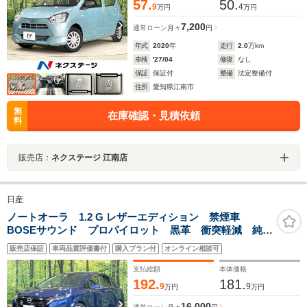
57.
50.
9
4
万円
万円
7,200
通常ローン
月々
円
年式
2020
年
走行
2.0
万km
車検
'27/04
修復
なし
保証
保証付
整備
法定整備付
住所
愛知県江南市
無
在庫確認・見積依頼
料
販売店：
ネクステージ 江南店
日産
ノートオーラ 1.2 G レザーエディション 禁煙車
BOSEサウンド プロパイロット 黒革 衝突軽減 純正
9型ナビ 全周囲カメラ ドラレコ ETC コーナーセン
販売店保証
車両品質評価書付
購入プラン付
オンライン相談可
サー ブラインドスポットモニター デジタルインナー
ミラー 車線逸脱警報 LEDヘッド
支払総額
本体価格
192.
181.
9
9
万円
万円
16,000