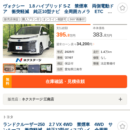
ヴォクシー 1.8 ハイブリッド S-Z 禁煙車 両側電動ド
ア 衝突軽減 純正10型ナビ 全周囲カメラ ETC レ
ーダークルーズ コーナーセンサー シートヒーター
販売店保証
購入プラン付
オンライン相談可
360°画像付
車線逸脱警報 LEDヘッド オートライト リヤオート
エアコン フルセグ
支払総額
本体価格
395.
383.
9
8
万円
万円
34,200
通常ローン
月々
円
年式
2025
年
走行
1.4
万km
車検
'27/07
修復
なし
保証
保証付
整備
法定整備付
住所
愛知県江南市
無
在庫確認・見積依頼
料
販売店：
ネクステージ 江南店
トヨタ
ランドクルーザー250 2.7 VX 4WD 禁煙車 4WD サ
ンルーフ 衝突軽減 純正12型ディスプレイ 全周囲カ