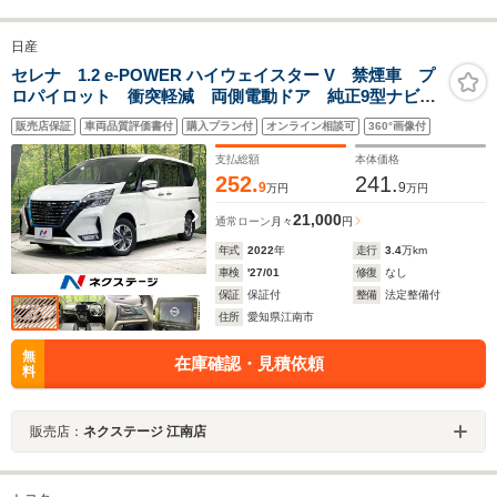
日産
セレナ 1.2 e-POWER ハイウェイスター V 禁煙車 プ
ロパイロット 衝突軽減 両側電動ドア 純正9型ナビ
全周囲カメラ ドラレコ ETC コーナーセンサー ブ
販売店保証
車両品質評価書付
購入プラン付
オンライン相談可
360°画像付
ラインドスポットモニター ステアリングヒーター 車
線逸脱警報 リヤオートエアコン
支払総額
本体価格
252.
241.
9
9
万円
万円
21,000
通常ローン
月々
円
年式
2022
年
走行
3.4
万km
車検
'27/01
修復
なし
保証
保証付
整備
法定整備付
住所
愛知県江南市
無
在庫確認・見積依頼
料
販売店：
ネクステージ 江南店