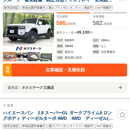
メラ ETC レーダークルーズ コーナーセンサー パ
販売店保証
車両品質評価書付
購入プラン付
オンライン相談可
360°画像付
ワーバックドア シートエアコン デジタルインナーミ
ラー ステアリングヒーター
支払総額
本体価格
595.
582.
9
4
万円
万円
49,100
通常ローン
月々
円
年式
2025
年
走行
130
km
車検
'28/05
修復
なし
保証
保証付
整備
法定整備付
住所
愛知県江南市
無
在庫確認・見積依頼
料
販売店：
ネクステージ 江南店
トヨタ
ハイエースバン 2.8 スーパーGL ダークプライムII ロン
グボディ ディーゼルターボ 4WD 4WD ディーゼル(軽
油) 禁煙車 両側電動ドア 100V電源 衝突被害軽減シ
販売店保証
車両品質評価書付
購入プラン付
オンライン相談可
360°画像付
ステム コーナーセンサー スマートキー LEDヘッ