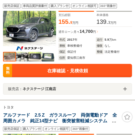
レーダークルーズ コーナーセンサー 車線逸脱警報
販売店保証
車両品質評価書付
購入プラン付
オンライン相談可
360°画像付
ブラインドスポットモニター ヘッドアップディスプレ
イ LEDヘッド オートエアコン フルセグ
支払総額
本体価格
155.
139.
9
3
万円
万円
14,700
通常ローン
月々
円
年式
2017
年
走行
5.9
万km
車検
車検整備付
修復
なし
保証
保証付
整備
法定整備付
住所
愛知県江南市
無
在庫確認・見積依頼
料
販売店：
ネクステージ 江南店
トヨタ
アルファード 2.5 Z ガラスルーフ 両側電動ドア 全
周囲カメラ 純正14型ナビ 衝突被害軽減システム レ
ーダークルーズ 禁煙車 電動リアゲート レザー調シ
販売店保証
購入プラン付
オンライン相談可
360°画像付
ート 前中席シートエアコン コーナーセンサー スマ