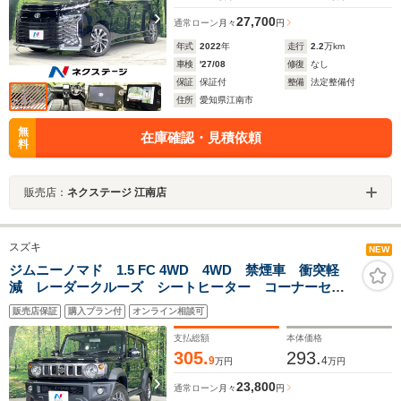
27,700
通常ローン
月々
円
年式
2022
年
走行
2.2
万km
車検
'27/08
修復
なし
保証
保証付
整備
法定整備付
住所
愛知県江南市
無
在庫確認・見積依頼
料
販売店：
ネクステージ 江南店
スズキ
NEW
ジムニーノマド 1.5 FC 4WD 4WD 禁煙車 衝突軽
減 レーダークルーズ シートヒーター コーナーセン
サー 車線逸脱警報 LEDヘッド オートライト オー
販売店保証
購入プラン付
オンライン相談可
トエアコン フロントフォグ スマートキー ヘッドラ
イトウォッシャー
支払総額
本体価格
305.
293.
9
4
万円
万円
23,800
通常ローン
月々
円