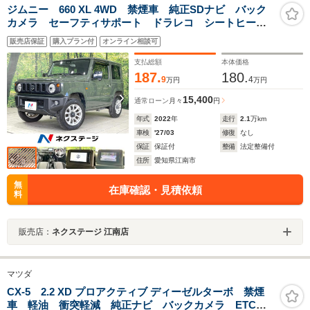
ジムニー 660 XL 4WD 禁煙車 純正SDナビ バック
カメラ セーフティサポート ドラレコ シートヒータ
ー スマートキー ビルトインETC 純正16インチアル
販売店保証
購入プラン付
オンライン相談可
ミ オートハイビーム 車線逸脱警報 オートライト
オートエアコン
支払総額
本体価格
187.
180.
9
4
万円
万円
15,400
通常ローン
月々
円
年式
2022
年
走行
2.1
万km
車検
'27/03
修復
なし
保証
保証付
整備
法定整備付
住所
愛知県江南市
無
在庫確認・見積依頼
料
販売店：
ネクステージ 江南店
マツダ
CX-5 2.2 XD プロアクティブ ディーゼルターボ 禁煙
車 軽油 衝突軽減 純正ナビ バックカメラ ETC