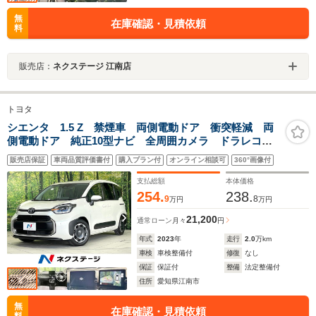
無
在庫確認・見積依頼
料
販売店：
ネクステージ 江南店
トヨタ
シエンタ 1.5 Z 禁煙車 両側電動ドア 衝突軽減 両
側電動ドア 純正10型ナビ 全周囲カメラ ドラレコ
ETC レーダークルーズ コーナーセンサー ブライン
販売店保証
車両品質評価書付
購入プラン付
オンライン相談可
360°画像付
ドスポットモニター 車線逸脱警報 LEDヘッド オー
トエアコン
支払総額
本体価格
254.
238.
9
8
万円
万円
21,200
通常ローン
月々
円
年式
2023
年
走行
2.0
万km
車検
車検整備付
修復
なし
保証
保証付
整備
法定整備付
住所
愛知県江南市
無
在庫確認・見積依頼