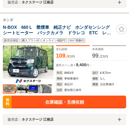
販売店：
ネクステージ 江南店
ホンダ
N-BOX 660 L 禁煙車 純正ナビ ホンダセンシング
シートヒーター バックカメラ ドラレコ ETC レー
ダークルーズ コーナーセンサー 車線逸脱警報 LED
販売店保証
購入プラン付
オンライン相談可
360°画像付
ヘッド オートライト オートエアコン フルセグ
支払総額
本体価格
109.
99.
9
2
万円
万円
9,400
通常ローン
月々
円
年式
2021
年
走行
2.5
万km
車検
車検整備付
修復
なし
保証
保証付
整備
法定整備付
住所
愛知県江南市
無
在庫確認・見積依頼
料
販売店：
ネクステージ 江南店