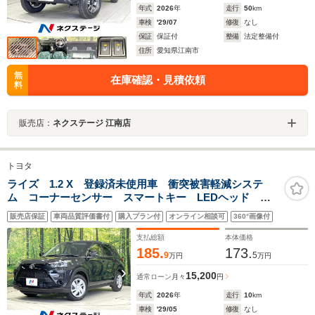
年式
2026
年
走行
50
km
車検
'29/07
修復
なし
保証
保証付
整備
法定整備付
住所
愛知県江南市
無
在庫確認・見積依頼
料
販売店：
ネクステージ 江南店
トヨタ
ライズ 1.2 X 登録済未使用車 衝突被害軽減システ
ム コーナーセンサー スマートキー LEDヘッド オ
ートハイビーム 車線逸脱警報 オートライト 電動格
販売店保証
車両品質評価書付
購入プラン付
オンライン相談可
360°画像付
納ミラー 純正16インチスチールホイール
支払総額
本体価格
185.
173.
9
5
万円
万円
15,200
通常ローン
月々
円
年式
2026
年
走行
10
km
車検
'29/05
修復
なし