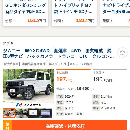
G L ホンダセンシング
ト ハイブリッド MV
ナビ/ドライブ
新品タイヤ/純正 SDナ
純正 9インチ SDナビ/
ダー 社外/Blue
ビ/衝突安全装置/両側
セーフティサポート
接続/ETC/EBD
151
181
総額：
.9
万円
総額：
.8
万円
総額：
電動スライドドア/車
(スズキ)/電動スライド
横滑り防止装置
線逸脱防止支援システ
ドア/シートヒーター
ドリングストッ
ム/ヘッドランプ
前席/全方位モニター
ンセグTV/エ
スズキ
LED/Bluetooth接
用カメラ/車線逸脱防
運転席/エアバ
続/ETC/EBD付ABS/横
止支援システム/ドラ
手席
ジムニー 660 XC 4WD 禁煙車 4WD 衝突軽減 純
正8型ナビ バックカメラ ドラレコ ETC クルコン
滑り防止装置
イブレコーダー 前後
シートヒーター 車線逸脱警報 LEDヘッド オートラ
販売店保証
車両品質評価書付
購入プラン付
オンライン相談可
イト オートエアコン ヘッドライトウォッシャー ス
マートキー
支払総額
本体価格
197.
190.
9
6
万円
万円
16,600
通常ローン
月々
円
年式
2024
年
走行
2.1
万km
車検
'27/01
修復
なし
保証
保証付
整備
法定整備付
住所
愛知県江南市
無
在庫確認・見積依頼
料