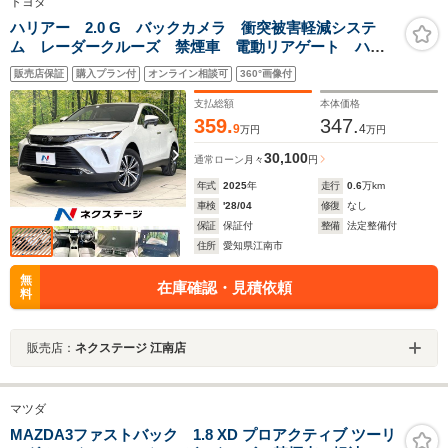
トヨタ
ハリアー 2.0 G バックカメラ 衝突被害軽減システ
ム レーダークルーズ 禁煙車 電動リアゲート ハー
フレザーシート パワーシート ドラレコ コーナーセ
販売店保証
購入プラン付
オンライン相談可
360°画像付
ンサー スマートキー LEDヘッド ETC2.0
支払総額
本体価格
359.
347.
9
4
万円
万円
30,100
通常ローン
月々
円
年式
2025
年
走行
0.6
万km
車検
'28/04
修復
なし
保証
保証付
整備
法定整備付
住所
愛知県江南市
無
在庫確認・見積依頼
料
販売店：
ネクステージ 江南店
マツダ
MAZDA3ファストバック 1.8 XD プロアクティブ ツーリ