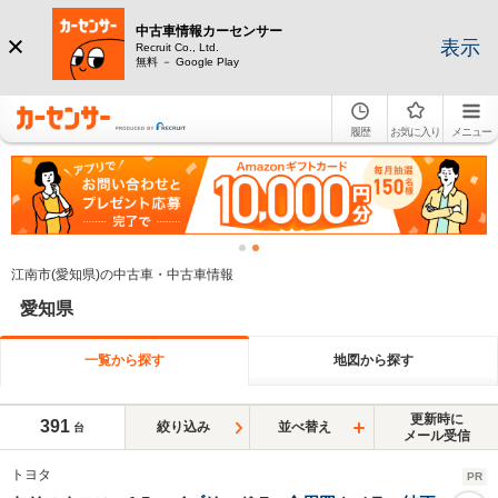
中古車情報カーセンサー
表示
Recruit Co., Ltd.
無料 － Google Play
履歴
お気に入り
メニュー
江南市(愛知県)の中古車・中古車情報
愛知県
一覧から探す
地図から探す
更新時に
391
絞り込み
並べ替え
台
メール受信
トヨタ
PR