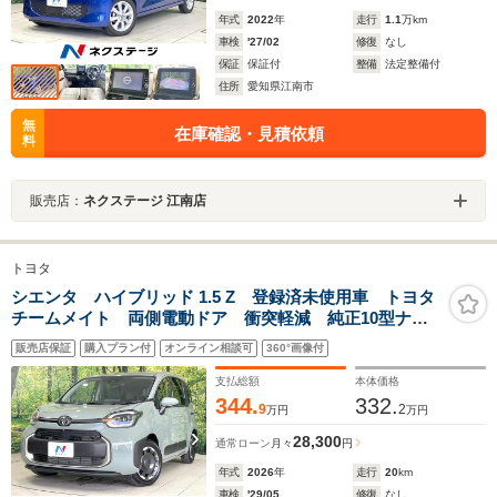
年式
2022
年
走行
1.1
万km
車検
'27/02
修復
なし
保証
保証付
整備
法定整備付
住所
愛知県江南市
無
在庫確認・見積依頼
料
販売店：
ネクステージ 江南店
トヨタ
シエンタ ハイブリッド 1.5 Z 登録済未使用車 トヨタ
チームメイト 両側電動ドア 衝突軽減 純正10型ナ
ビ 全周囲カメラ ドラレコ ETC レーダークルー
販売店保証
購入プラン付
オンライン相談可
360°画像付
ズ コーナーセンサー ブラインドスポットモニター
車線逸脱警報 LEDヘッド
支払総額
本体価格
344.
332.
9
2
万円
万円
28,300
通常ローン
月々
円
年式
2026
年
走行
20
km
車検
'29/05
修復
なし