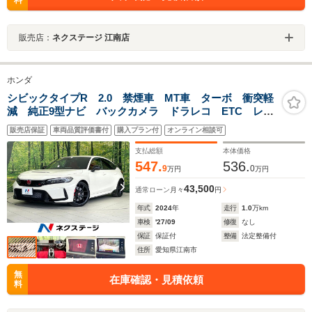
料
販売店：
ネクステージ 江南店
ホンダ
シビックタイプR 2.0 禁煙車 MT車 ターボ 衝突軽
減 純正9型ナビ バックカメラ ドラレコ ETC レー
ダークルーズ コーナーセンサー ブラインドスポット
販売店保証
車両品質評価書付
購入プラン付
オンライン相談可
モニター 車線逸脱警報 LEDヘッド オートライト
オートエアコン
支払総額
本体価格
547.
536.
9
0
万円
万円
43,500
通常ローン
月々
円
年式
2024
年
走行
1.0
万km
車検
'27/09
修復
なし
保証
保証付
整備
法定整備付
住所
愛知県江南市
無
在庫確認・見積依頼
料