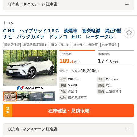
販売店：
ネクステージ 江南店
トヨタ
C-HR ハイブリッド 1.8 G 禁煙車 衝突軽減 純正9型
ナビ バックカメラ ドラレコ ETC レーダークルー
ズ コーナーセンサー シートヒーター 車線逸脱警
販売店保証
車両品質評価書付
購入プラン付
オンライン相談可
360°画像付
報 LEDヘッド オートライト オートエアコン LED
フォグ スマートキー
支払総額
本体価格
189.
177.
9
8
万円
万円
15,700
通常ローン
月々
円
年式
2018
年
走行
2.6
万km
車検
'27/08
修復
なし
保証
保証付
整備
法定整備付
住所
愛知県江南市
無
在庫確認・見積依頼
料
販売店：
ネクステージ 江南店