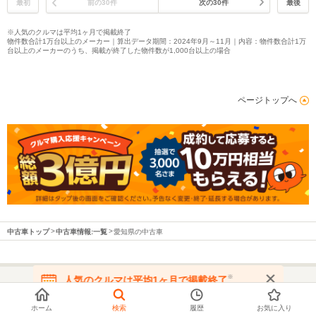
最初
前の30件
次の30件
最後
※人気のクルマは平均1ヶ月で掲載終了
物件数合計1万台以上のメーカー｜算出データ期間：2024年9月～11月｜内容：物件数合計1万
台以上のメーカーのうち、掲載が終了した物件数が1,000台以上の場合
ページトップへ
中古車トップ
中古車情報:一覧
愛知県の中古車
※
人気のクルマは平均1ヶ月で掲載終了
在庫が無くなる前にお問い合わせください
都道府県から中古車を探す
ホーム
検索
履歴
お気に入り