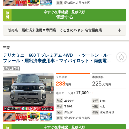
住所
愛知県名古屋市南区
今すぐ在庫確認・見積依頼
無
電話する
料
販売店：
届出済未使用車専門店 くるまのハヤシ 名古屋南店
三菱
デリカミニ 660 T プレミアム 4WD ・ツートン・ルー
フレール・届出済未使用車・マイパイロット・両側電動
スライドドア・シートバックテーブル・アラウンドモニ
販売店保証
ター・15インチアルミホイール・サーキュレーター・シ
ートバックテーブル
支払総額
本体価格
233
225.
0
万円
万円
17,300
通常ローン
月々
円
年式
2026
年
走行
5
km
車検
'29/01
修復
なし
保証
保証付
整備
法定整備無
住所
愛知県名古屋市南区
今すぐ在庫確認・見積依頼
無