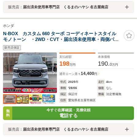
販売店：
届出済未使用車専門店 くるまのハヤシ 名古屋南店
ホンダ
N-BOX カスタム 660 ターボ コーディネートスタイル
モノトーン ・2WD・CVT・届出済未使用車・両側パワ
ースライドドア・クルーズコントロール・LEDヘッドラ
販売店保証
イト・15インチアルミホイール・シートヒーター・ブレ
ーキホールド・電子ブレーキ
支払総額
本体価格
198
190.
0
万円
万円
14,400
通常ローン
月々
円
年式
2025
年
走行
4
km
車検
'28/06
修復
なし
保証
保証付
整備
法定整備無
住所
愛知県名古屋市南区
今すぐ在庫確認・見積依頼
無
電話する
料
販売店：
届出済未使用車専門店 くるまのハヤシ 名古屋南店