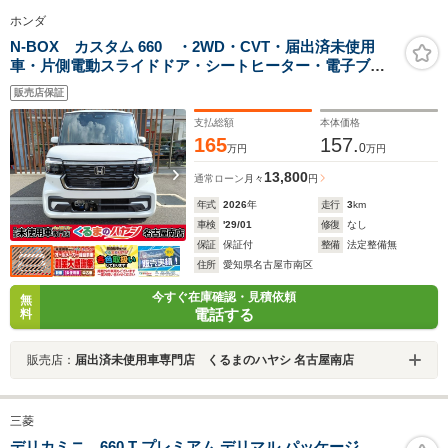
ホンダ
N-BOX カスタム 660 ・2WD・CVT・届出済未使用
車・片側電動スライドドア・シートヒーター・電子ブレ
ーキ・ブレーキホールド・LEDヘッドライト・クリアラ
販売店保証
ンスソナー・アイドリングストップ・バックカメラ
支払総額
本体価格
165
157.
0
万円
万円
13,800
通常ローン
月々
円
年式
2026
年
走行
3
km
車検
'29/01
修復
なし
保証
保証付
整備
法定整備無
住所
愛知県名古屋市南区
今すぐ在庫確認・見積依頼
無
電話する
料
販売店：
届出済未使用車専門店 くるまのハヤシ 名古屋南店
三菱
デリカミニ 660 T プレミアム デリマル パッケージ