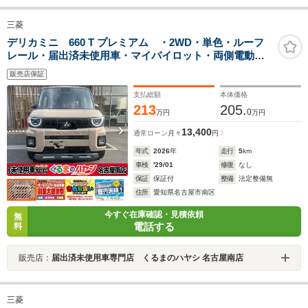
三菱
デリカミニ 660 T プレミアム ・2WD・単色・ルーフ
レール・届出済未使用車・マイパイロット・両側電動ス
ライドドア・シートバックテーブル・アラウンドモニタ
販売店保証
ー・14インチアルミホイール・サーキュレーター・シー
トバックテーブル
支払総額
本体価格
213
205.
0
万円
万円
13,400
通常ローン
月々
円
年式
2026
年
走行
5
km
車検
'29/01
修復
なし
保証
保証付
整備
法定整備無
住所
愛知県名古屋市南区
今すぐ在庫確認・見積依頼
無
電話する
料
販売店：
届出済未使用車専門店 くるまのハヤシ 名古屋南店
三菱