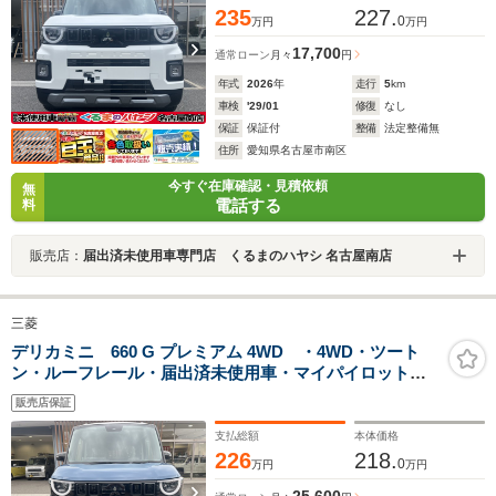
235
227.
0
万円
万円
17,700
通常ローン
月々
円
年式
2026
年
走行
5
km
車検
'29/01
修復
なし
保証
保証付
整備
法定整備無
住所
愛知県名古屋市南区
今すぐ在庫確認・見積依頼
無
電話する
料
販売店：
届出済未使用車専門店 くるまのハヤシ 名古屋南店
三菱
デリカミニ 660 G プレミアム 4WD ・4WD・ツート
ン・ルーフレール・届出済未使用車・マイパイロット・
両側電動スライドドア・シートバックテーブル・アラウ
販売店保証
ンドモニター・15インチアルミホイール・サーキュレー
ター・シートバックテーブル
支払総額
本体価格
226
218.
0
万円
万円
25,600