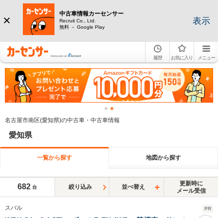
中古車情報カーセンサー
表示
Recruit Co., Ltd.
無料 － Google Play
履歴
お気に入り
メニュー
名古屋市南区(愛知県)の中古車・中古車情報
愛知県
一覧から探す
地図から探す
更新時に
682
絞り込み
並べ替え
台
メール受信
スバル
PR