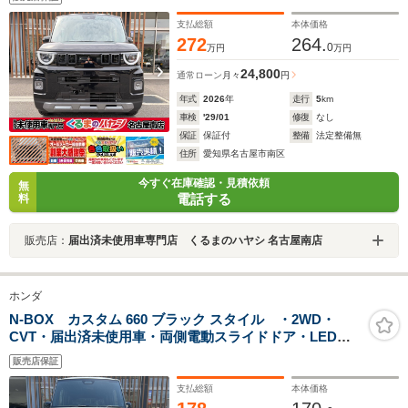
ドライブレコーダー・デジタルインナーミラー・アラウ
ンドモニター
支払総額
本体価格
272
264.
0
万円
万円
24,800
通常ローン
月々
円
年式
2026
年
走行
5
km
車検
'29/01
修復
なし
保証
保証付
整備
法定整備無
住所
愛知県名古屋市南区
今すぐ在庫確認・見積依頼
無
電話する
料
販売店：
届出済未使用車専門店 くるまのハヤシ 名古屋南店
ホンダ
N-BOX カスタム 660 ブラック スタイル ・2WD・
CVT・届出済未使用車・両側電動スライドドア・LEDフ
ォグランプ・14インチアルミホイール・シートバックテ
販売店保証
ーブル・本革巻ハンドル・ブレーキホールド
支払総額
本体価格