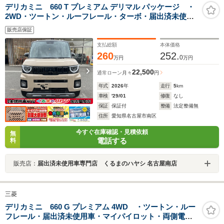
デリカミニ 660 T プレミアム デリマル パッケージ ・
2WD・ツートン・ルーフレール・ターボ・届出済未使用
車・12.3インチGooleディスプレイ・ETC2.0・前後ドラ
販売店保証
イブレコーダー・デジタルインナーミラー・アラウンド
モニター
支払総額
本体価格
260
252.
0
万円
万円
22,500
通常ローン
月々
円
年式
2026
年
走行
5
km
車検
'29/01
修復
なし
保証
保証付
整備
法定整備無
住所
愛知県名古屋市南区
今すぐ在庫確認・見積依頼
無
電話する
料
販売店：
届出済未使用車専門店 くるまのハヤシ 名古屋南店
三菱
デリカミニ 660 G プレミアム 4WD ・ツートン・ルー
フレール・届出済未使用車・マイパイロット・両側電動