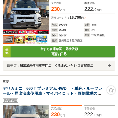
トバックテーブル
支払総額
本体価格
230
222.
0
万円
万円
16,700
通常ローン
月々
円
年式
2026
年
走行
4
km
車検
'29/01
修復
なし
保証
保証付
整備
法定整備無
住所
愛知県名古屋市南区
今すぐ在庫確認・見積依頼
無
電話する
料
販売店：
届出済未使用車専門店 くるまのハヤシ 名古屋南店
三菱
デリカミニ 660 T プレミアム 4WD ・単色・ルーフレ
ール・届出済未使用車・マイパイロット・両側電動スラ
イドドア・シートバックテーブル・アラウンドモニタ
販売店保証
ー・15インチアルミホイール・サーキュレーター・シー
トバックテーブル
支払総額
本体価格
230
222.
0
万円
万円