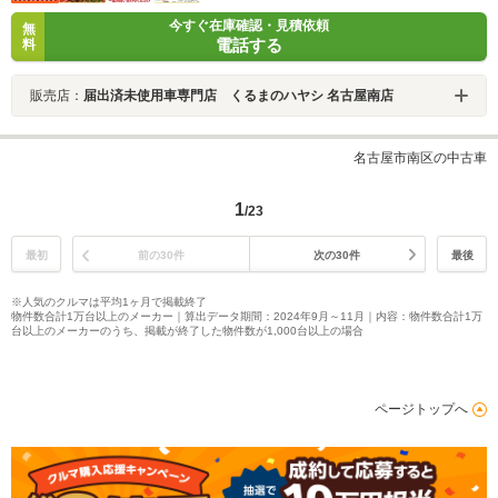
今すぐ在庫確認・見積依頼
無
電話する
料
販売店：
届出済未使用車専門店 くるまのハヤシ 名古屋南店
名古屋市南区の中古車
1
/23
最初
前の30件
次の30件
最後
※人気のクルマは平均1ヶ月で掲載終了
物件数合計1万台以上のメーカー｜算出データ期間：2024年9月～11月｜内容：物件数合計1万
台以上のメーカーのうち、掲載が終了した物件数が1,000台以上の場合
ページトップへ