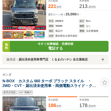
ミホイール・ステアリングヒーター
支払総額
本体価格
221
213.
0
万円
万円
15,000
通常ローン
月々
円
年式
2026
年
走行
5
km
車検
'29/05
修復
なし
保証
保証付
整備
法定整備無
住所
愛知県名古屋市南区
今すぐ在庫確認・見積依頼
無
電話する
料
販売店：
届出済未使用車専門店 くるまのハヤシ 名古屋南店
ホンダ
N-BOX カスタム 660 ターボ ブラック スタイル ・
2WD・CVT・届出済未使用車・両側電動スライド・クル
ーズコントロール・シートバックテーブル・ブラックエ
販売店保証
360°画像付
ンブレム・15インチアルミホイール・LEDヘッドライト
支払総額
本体価格
186
178.
0
万円
万円