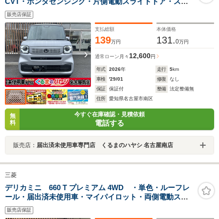
CVT・ホンダセンシング・片側電動スライドドア・スマ
ートキー・LEDライト・アイドリングストップ コーナ
販売店保証
ーセンサー・バックカメラ・オートエアコン
支払総額
本体価格
139
131.
0
万円
万円
12,600
通常ローン
月々
円
年式
2026
年
走行
5
km
車検
'29/01
修復
なし
保証
保証付
整備
法定整備無
住所
愛知県名古屋市南区
今すぐ在庫確認・見積依頼
無
電話する
料
販売店：
届出済未使用車専門店 くるまのハヤシ 名古屋南店
三菱
デリカミニ 660 T プレミアム 4WD ・単色・ルーフレ
ール・届出済未使用車・マイパイロット・両側電動スラ
イドドア・シートバックテーブル・アラウンドモニタ
販売店保証
ー・15インチアルミホイール・サーキュレーター・シー