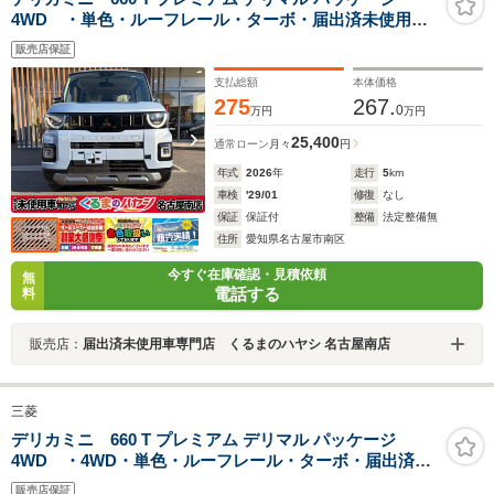
4WD ・単色・ルーフレール・ターボ・届出済未使用
車・12.3インチGooleディスプレイ・ETC2.0・前後ドラ
販売店保証
イブレコーダー・デジタルインナーミラー・アラウンド
モニター
支払総額
本体価格
275
267.
0
万円
万円
25,400
通常ローン
月々
円
年式
2026
年
走行
5
km
車検
'29/01
修復
なし
保証
保証付
整備
法定整備無
住所
愛知県名古屋市南区
今すぐ在庫確認・見積依頼
無
電話する
料
販売店：
届出済未使用車専門店 くるまのハヤシ 名古屋南店
三菱
デリカミニ 660 T プレミアム デリマル パッケージ
4WD ・4WD・単色・ルーフレール・ターボ・届出済未
使用車・12.3インチGooleディスプレイ・ETC2.0・前後
販売店保証