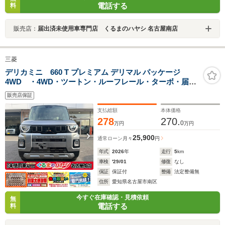
電話する
料
販売店：
届出済未使用車専門店 くるまのハヤシ 名古屋南店
三菱
デリカミニ 660 T プレミアム デリマル パッケージ
4WD ・4WD・ツートン・ルーフレール・ターボ・届出
済未使用車・12.3インチGooleディスプレイ・ETC2.0・
販売店保証
前後ドライブレコーダー・デジタルインナーミラー・ア
ラウンドモニター
支払総額
本体価格
278
270.
0
万円
万円
25,900
通常ローン
月々
円
年式
2026
年
走行
5
km
車検
'29/01
修復
なし
保証
保証付
整備
法定整備無
住所
愛知県名古屋市南区
今すぐ在庫確認・見積依頼
無
電話する
料