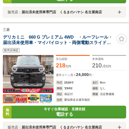
販売店：
届出済未使用車専門店 くるまのハヤシ 名古屋南店
三菱
デリカミニ 660 G プレミアム 4WD ・ルーフレール・
届出済未使用車・マイパイロット・両側電動スライドド
ア・シートバックテーブル・アラウンドモニター・15イ
販売店保証
ンチアルミホイール・サーキュレーター・シートバック
テーブル
支払総額
本体価格
218
210.
0
万円
万円
24,000
通常ローン
月々
円
年式
2026
年
走行
5
km
車検
'29/02
修復
なし
保証
保証付
整備
法定整備無
住所
愛知県名古屋市南区
今すぐ在庫確認・見積依頼
無
電話する
料
販売店：
届出済未使用車専門店 くるまのハヤシ 名古屋南店