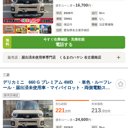
16,700
通常ローン
月々
円
年式
2026
年
走行
5
km
車検
'29/01
修復
なし
保証
保証付
整備
法定整備無
住所
愛知県名古屋市南区
今すぐ在庫確認・見積依頼
無
電話する
料
販売店：
届出済未使用車専門店 くるまのハヤシ 名古屋南店
三菱
デリカミニ 660 G プレミアム 4WD ・単色・ルーフレ
ール・届出済未使用車・マイパイロット・両側電動スラ
イドドア・シートバックテーブル・アラウンドモニタ
販売店保証
ー・15インチアルミホイール・サーキュレーター・シー
トバックテーブル
支払総額
本体価格
221
213.
0
万円
万円
24,600
通常ローン
月々
円
年式
2026
年
走行
5
km