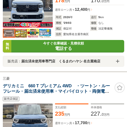
178
170.
0
万円
万円
12,400
通常ローン
月々
円
年式
2026
年
走行
5
km
車検
'29/03
修復
なし
保証
保証付
整備
法定整備無
住所
愛知県名古屋市南区
今すぐ在庫確認・見積依頼
無
電話する
料
販売店：
届出済未使用車専門店 くるまのハヤシ 名古屋南店
三菱
デリカミニ 660 T プレミアム 4WD ・ツートン・ルー
フレール・届出済未使用車・マイパイロット・両側電動
スライドドア・シートバックテーブル・アラウンドモニ
販売店保証
ター・15インチアルミホイール・サーキュレーター・シ
ートバックテーブル
支払総額
本体価格
235
227.
0
万円
万円
17,700
通常ローン
月々
円