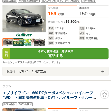
販売店保証
車両品質評価書付
購入プラン付
オンライン相談可
360°画像付
プ 電動格納ミラー ドアバイザー 横滑り防止装置
支払総額
本体価格
159.
150.
9
3
万円
万円
19,300
通常ローン
月々
円
年式
2014
年
走行
7.2
万km
車検
車検整備付
修復
なし
保証
保証付
整備
法定整備付
住所
愛知県知立市
今すぐ在庫確認・見積依頼
無
電話する
料
カーセンサーアフター保証がBプランに付いています
販売店：
ガリバー １号知立店
スズキ
エブリイワゴン 660 PZターボスペシャル ハイルーフ
4WD ・届出済未使用車・CVT・ハイルーフ・クルーズ
コントロール・シートヒーター・両側電動スライドド
販売店保証
360°画像付
ア・USB電源ソケット・オーバーヘッドシェルフ・アル