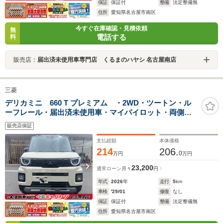
保証
保証付
整備
法定整備無
住所
愛知県名古屋市南区
今すぐ在庫確認・見積依頼
無
電話する
料
販売店：
届出済未使用車専門店 くるまのハヤシ 名古屋南店
三菱
デリカミニ 660 T プレミアム ・2WD・ツートン・ル
ーフレール・届出済未使用車・マイパイロット・両側電
動スライドドア・シートバックテーブル・アラウンドモ
販売店保証
ニター・14インチアルミホイール・サーキュレーター・
シートバックテーブル
支払総額
本体価格
214
206.
0
万円
万円
23,200
通常ローン
月々
円
年式
2026
年
走行
5
km
車検
'29/01
修復
なし
保証
保証付
整備
法定整備無
住所
愛知県名古屋市南区