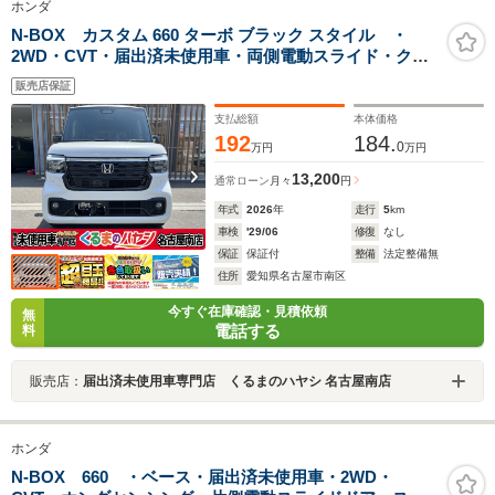
ホンダ
N-BOX カスタム 660 ターボ ブラック スタイル ・
2WD・CVT・届出済未使用車・両側電動スライド・クル
ーズコントロール・シートバックテーブル・ブラックエ
販売店保証
ンブレム・15インチアルミホイール・LEDヘッドライト
支払総額
本体価格
192
184.
0
万円
万円
13,200
通常ローン
月々
円
年式
2026
年
走行
5
km
車検
'29/06
修復
なし
保証
保証付
整備
法定整備無
住所
愛知県名古屋市南区
今すぐ在庫確認・見積依頼
無
電話する
料
販売店：
届出済未使用車専門店 くるまのハヤシ 名古屋南店
ホンダ
N-BOX 660 ・ベース・届出済未使用車・2WD・