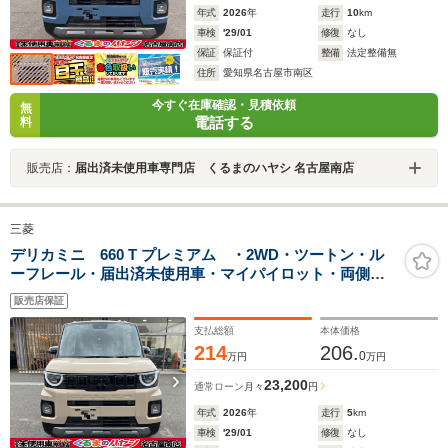
年式
2026
年
走行
10
km
車検
'29/01
修復
なし
保証
保証付
整備
法定整備無
住所
愛知県名古屋市南区
今すぐ在庫確認・見積依頼
無
電話する
料
販売店：
届出済未使用車専門店 くるまのハヤシ 名古屋南店
三菱
デリカミニ 660 T プレミアム ・2WD・ツートン・ル
ーフレール・届出済未使用車・マイパイロット・両側電
動スライドドア・シートバックテーブル・アラウンドモ
販売店保証
ニター・14インチアルミホイール・サーキュレーター・
シートバックテーブル
支払総額
本体価格
214
206.
0
万円
万円
23,200
通常ローン
月々
円
年式
2026
年
走行
5
km
車検
'29/01
修復
なし