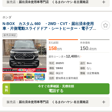
販売店：
届出済未使用車専門店 くるまのハヤシ 名古屋南店
ホンダ
N-BOX カスタム 660 ・2WD・CVT・届出済未使用
車・片側電動スライドドア・シートヒーター・電子ブレ
ーキ・ブレーキホールド・LEDヘッドライト・クリアラ
販売店保証
ンスソナー・アイドリングストップ・バックカメラ
支払総額
本体価格
158
150.
0
万円
万円
12,400
通常ローン
月々
円
年式
2025
年
走行
3
km
車検
'28/02
修復
なし
保証
保証付
整備
法定整備無
住所
愛知県名古屋市南区
今すぐ在庫確認・見積依頼
無
電話する
料
販売店：
届出済未使用車専門店 くるまのハヤシ 名古屋南店