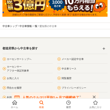
中古車トップ
中古車情報:一覧
愛知県の中古車
都道府県から中古車を探す
カーセンサートップへ
メーカー認定中古車
カーセンサー
中古車リース
アフター保証対象車
お気に入り
閲覧履歴
問合わせ履歴
プライバシーポリシー
※
人気のクルマは平均1ヶ月で掲載終了
利用規約
サイトマップ
在庫が無くなる前にお問い合わせください
お問い合わせ
愛知の街情報
ホーム
検索
履歴
お気に入り