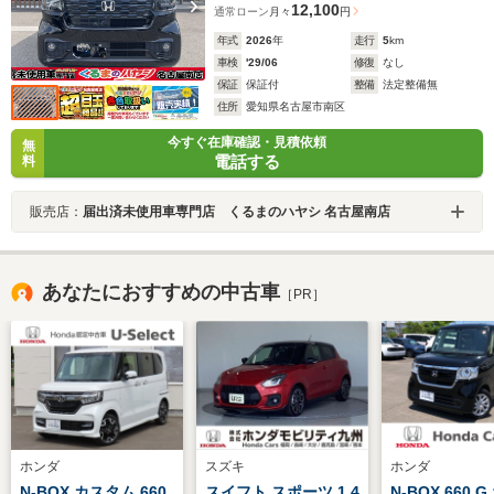
12,100
通常ローン
月々
円
年式
2026
年
走行
5
km
車検
'29/06
修復
なし
保証
保証付
整備
法定整備無
住所
愛知県名古屋市南区
今すぐ在庫確認・見積依頼
無
電話する
料
販売店：
届出済未使用車専門店 くるまのハヤシ 名古屋南店
あなたにおすすめの中古車
［PR］
ホンダ
スズキ
ホンダ
N-BOX カスタム 660
スイフト スポーツ 1.4
N-BOX 660 