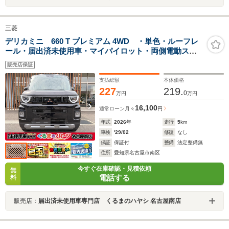
三菱
デリカミニ 660 T プレミアム 4WD ・単色・ルーフレ
ール・届出済未使用車・マイパイロット・両側電動スラ
イドドア・シートバックテーブル・アラウンドモニタ
販売店保証
ー・15インチアルミホイール・サーキュレーター・シー
トバックテーブル
支払総額
本体価格
227
219.
0
万円
万円
16,100
通常ローン
月々
円
年式
2026
年
走行
5
km
車検
'29/02
修復
なし
保証
保証付
整備
法定整備無
住所
愛知県名古屋市南区
今すぐ在庫確認・見積依頼
無
電話する
料
販売店：
届出済未使用車専門店 くるまのハヤシ 名古屋南店