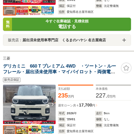
保証
保証付
整備
法定整備無
住所
愛知県名古屋市南区
今すぐ在庫確認・見積依頼
無
電話する
料
販売店：
届出済未使用車専門店 くるまのハヤシ 名古屋南店
三菱
デリカミニ 660 T プレミアム 4WD ・ツートン・ルー
フレール・届出済未使用車・マイパイロット・両側電動
スライドドア・シートバックテーブル・アラウンドモニ
販売店保証
ター・15インチアルミホイール・サーキュレーター・シ
ートバックテーブル
支払総額
本体価格
235
227.
0
万円
万円
17,700
通常ローン
月々
円
年式
2026
年
走行
5
km
車検
'29/01
修復
なし
保証
保証付
整備
法定整備無
住所
愛知県名古屋市南区