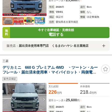
通常ローン
月々
円
年式
2026
年
走行
5
km
車検
'29/01
修復
なし
保証
保証付
整備
法定整備無
住所
愛知県名古屋市南区
今すぐ在庫確認・見積依頼
無
電話する
料
販売店：
届出済未使用車専門店 くるまのハヤシ 名古屋南店
三菱
デリカミニ 660 G プレミアム 4WD ・ツートン・ルー
フレール・届出済未使用車・マイパイロット・両側電動
スライドドア・シートバックテーブル・アラウンドモニ
販売店保証
ター・15インチアルミホイール・サーキュレーター・シ
ートバックテーブル
支払総額
本体価格
226
218.
0
万円
万円
25,600
通常ローン
月々
円
年式
2026
年
走行
5
km
車検
'29/01
修復
なし