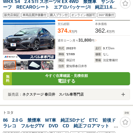
WRX S4 2.4 STI スポーツR EX 4WD 禁煙車 サンル
ーフ RECAROシート エアロパッケージI 純正11.6イ
ンチナビ ETC フロント＆サイド＆バックカメラ
販売店保証
車両品質評価書付
購入プラン付
オンライン相談可
360°画像付
LEDライナー シートヒーター シートポジションメモ
リー 純正アルミ
支払総額
本体価格
374.
362.
9
4
万円
万円
31,800
通常ローン
月々
円
年式
2022
年
走行
3.7
万km
車検
'27/09
修復
なし
保証
保証付
整備
法定整備付
住所
愛知県春日井市
今すぐ在庫確認・見積依頼
無
電話する
料
販売店：
ネクステージ 春日井 スバル車専門店
トヨタ
PR
86 2.0 G 禁煙車 MT車 純正SDナビ ETC 前後ド
ラレコ フルセグTV DVD CD 純正フロアマット 純
正16インチアルミホイール オートライト フォグラン