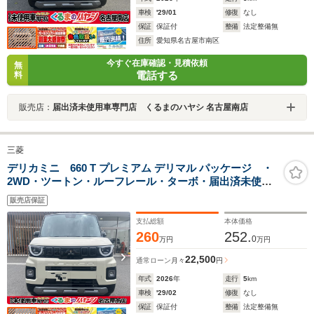
車検
'29/01
修復
なし
保証
保証付
整備
法定整備無
住所
愛知県名古屋市南区
今すぐ在庫確認・見積依頼
無
電話する
料
販売店：
届出済未使用車専門店 くるまのハヤシ 名古屋南店
三菱
デリカミニ 660 T プレミアム デリマル パッケージ ・
2WD・ツートン・ルーフレール・ターボ・届出済未使用
車・12.3インチGooleディスプレイ・ETC2.0・前後ドラ
販売店保証
イブレコーダー・デジタルインナーミラー・アラウンド
モニター
支払総額
本体価格
260
252.
0
万円
万円
22,500
通常ローン
月々
円
年式
2026
年
走行
5
km
車検
'29/02
修復
なし
保証
保証付
整備
法定整備無