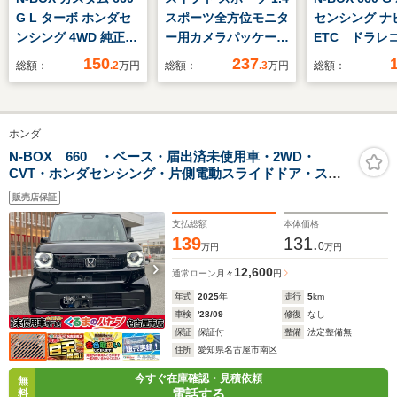
G L ターボ ホンダセ
スポーツ全方位モニタ
センシング 
ンシング 4WD 純正7
ー用カメラパッケージ
ETC ドラ
型ナビ・360° スーパ
装着車
LED ワン
150
237
総額：
.2
万円
総額：
.3
万円
総額：
ーUV・IRカット パッ
禁煙車
ケージ・9灯式フル
LEDヘッドライト・運
ホンダ
転席助手席シートヒー
ター・充電用USBジ
N-BOX 660 ・ベース・届出済未使用車・2WD・
CVT・ホンダセンシング・片側電動スライドドア・スマ
ャック(急速充電対応
ートキー・LEDライト・アイドリングストップ コーナ
タイプ2個付)
販売店保証
ーセンサー・バックカメラ・オートエアコン
支払総額
本体価格
139
131.
0
万円
万円
12,600
通常ローン
月々
円
年式
2025
年
走行
5
km
車検
'28/09
修復
なし
保証
保証付
整備
法定整備無
住所
愛知県名古屋市南区
今すぐ在庫確認・見積依頼
無
電話する
料