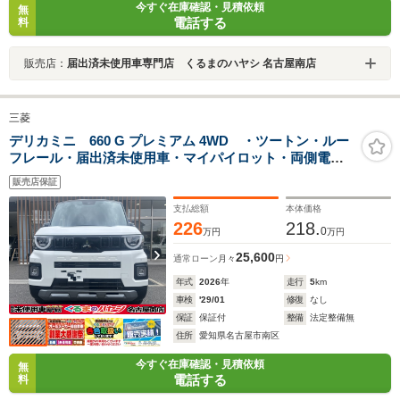
今すぐ在庫確認・見積依頼
無
電話する
料
販売店：
届出済未使用車専門店 くるまのハヤシ 名古屋南店
三菱
デリカミニ 660 G プレミアム 4WD ・ツートン・ルー
フレール・届出済未使用車・マイパイロット・両側電動
スライドドア・シートバックテーブル・アラウンドモニ
販売店保証
ター・15インチアルミホイール・サーキュレーター・シ
ートバックテーブル
支払総額
本体価格
226
218.
0
万円
万円
25,600
通常ローン
月々
円
年式
2026
年
走行
5
km
車検
'29/01
修復
なし
保証
保証付
整備
法定整備無
住所
愛知県名古屋市南区
今すぐ在庫確認・見積依頼
無
電話する
料