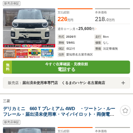
スライドドア・シートバックテーブル・アラウンドモニ
販売店保証
ター・15インチアルミホイール・サーキュレーター・シ
ートバックテーブル
支払総額
本体価格
226
218.
0
万円
万円
25,600
通常ローン
月々
円
年式
2026
年
走行
5
km
車検
'29/01
修復
なし
保証
保証付
整備
法定整備無
住所
愛知県名古屋市南区
今すぐ在庫確認・見積依頼
無
電話する
料
販売店：
届出済未使用車専門店 くるまのハヤシ 名古屋南店
三菱
デリカミニ 660 T プレミアム 4WD ・ツートン・ルー
フレール・届出済未使用車・マイパイロット・両側電動
スライドドア・シートバックテーブル・アラウンドモニ
販売店保証
ター・15インチアルミホイール・サーキュレーター・シ
ートバックテーブル
支払総額
本体価格