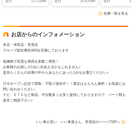
走行
13.1
万km
走行
15.8
万km
走行
1
イール ETC
在庫一覧を見る
お店からのインフォメーション
本店・幸田店・常滑店
グループ総在庫約300台完備しております
低価格で良質な車両を多数ご用意！
お客様のお探しの1台に出会えるかもしれません♪
是非たくさんの在庫の中からあなたにあった1台をお選びください♪
只今オープン記念で買取、下取り強化中！！査定はもちろん無料！お気楽にお
問い合わせください。
ナビ、ＥＴＣなど新品、中古数多くお安く提供しておりますので、パーツ類も
是非ご相談下さい♪
いい車が安い いい車屋さん 常滑店のページTOPへ