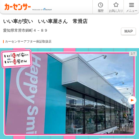
履歴
お気に入り
メニュー
いい車が安い いい車屋さん 常滑店
愛知県常滑市錦町４－８９
MAP
カーセンサーアフター保証取扱店
1/7