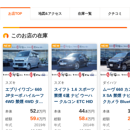
お店TOP
地図&アクセス
在庫一覧
クチコミ
このお店の在庫
NEW
NEW
NEW
スズキ
スズキ
ダイハツ
エブリイワゴン 660
スイフト 1.6 スポーツ
ムーヴ 660 
JPターボ ハイルーフ
禁煙 6速 ナビ ウーハ
X SA 禁煙 ナ
4WD 禁煙 4WD ター
ー クルコン ETC HID
クカメラ Bluet
ボ 衝突軽減ブレ ETC
スマートキ― 
52
44
本体
.2
万円
本体
.6
万円
本体
保証付
ッドライト フ
59
58
総額
.8
万円
総額
.8
万円
総額
ンプ AUTOラ
年式
2019
年
年式
2014
年
年式
正14インチア