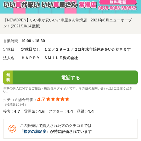
【NEWOPEN】いい車が安いいい車屋さん常滑店 2021年8月ニューオープ
ン！(2021/10/14更新)
営業時間
10:00～18:30
定休日
定休日なし １２／２９～１／２は年末年始休みをいただきます
法人名
ＨＡＰＰＹ ＳＭＩＬＥ株式会社
無
電話する
料
※車の購入に関するご相談・確認専用ダイヤルです。その他のお問い合わせはご遠慮くださ
い。
4.7
クチコミ総合評価：
（投稿数194件）
4.7
4.6
4.4
4.4
接客 :
雰囲気 :
アフター :
品質 :
この販売店で購入された方のクチコミでは
「
接客の満足度
」が特に評価されています