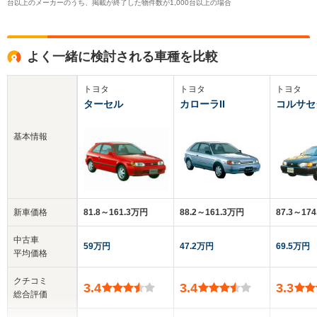
台以上のメーカーのうち、掲載が終了した物件数が1,000台以上の場合
よく一緒に検討される車種を比較
トヨタ
トヨタ
トヨタ
ターセル
カローラII
コルサセ
基本情報
新車価格
81.8～161.3万円
88.2～161.3万円
87.3～17
中古車
59万円
47.2万円
69.5万円
平均価格
クチコミ
3.4
3.4
3.3
総合評価