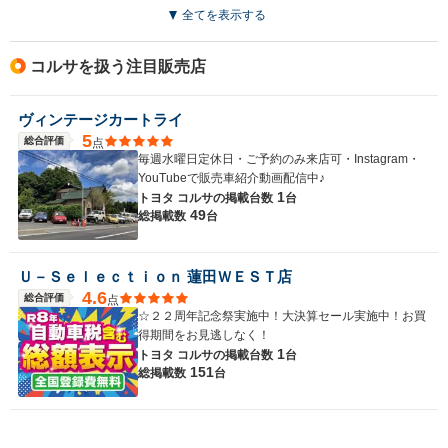
全てを表示する
コルサを扱う注目販売店
ヴィンテージカートライ
5
総合評価
点
毎週水曜日定休日・ご予約のみ来店可・Instagram・
YouTubeで販売車紹介動画配信中♪
1
トヨタ コルサの
掲載台数
台
49
総掲載数
台
Ｕ－Ｓｅｌｅｃｔｉｏｎ 蓮田ＷＥＳＴ店
4.6
総合評価
点
☆２２周年記念祭実施中！大決算セール実施中！お買
得期間をお見逃しなく！
1
トヨタ コルサの
掲載台数
台
151
総掲載数
台