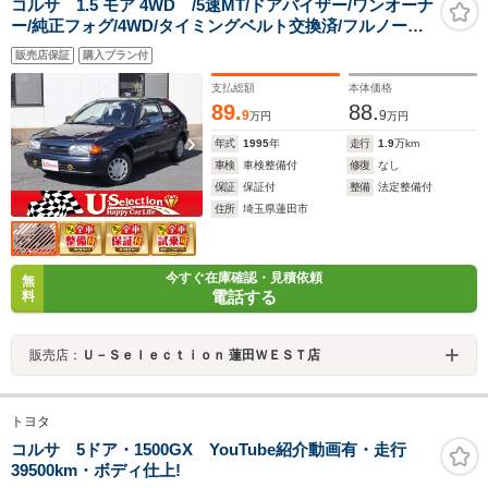
コルサ 1.5 モア 4WD /5速MT/ドアバイザー/ワンオーナ
ー/純正フォグ/4WD/タイミングベルト交換済/フルノーマ
ル/禁煙車
販売店保証
購入プラン付
支払総額
本体価格
89.
88.
9
9
万円
万円
年式
1995
年
走行
1.9
万km
車検
車検整備付
修復
なし
保証
保証付
整備
法定整備付
住所
埼玉県蓮田市
今すぐ在庫確認・見積依頼
無
電話する
料
販売店：
Ｕ－Ｓｅｌｅｃｔｉｏｎ 蓮田ＷＥＳＴ店
トヨタ
コルサ 5ドア・1500GX YouTube紹介動画有・走行
39500km・ボディ仕上!