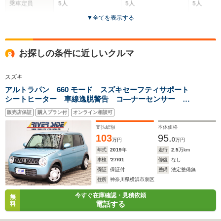
乗車定員
5人
5人
5人
▼
全てを表示する
ドア数
3ドア
3ドア
4ドア
全高
全高
全高
お探しの条件に近しいクルマ
1.37m～1.39m
1.37m～1.39m
1.37m
スズキ
アルトラパン 660 モード スズキセーフティサポート
全幅
全幅
全
シートヒーター 車線逸脱警告 コ―ナーセンサー メ
サイズ
1.66m
1.66m
1.
全長
全長
モリーナビ フルセグ 全方位カメラ Bluetooth接続
(全長x全幅x全高)
3.92m
3.92m
4.12m
販売店保証
購入プラン付
オンライン相談可
ドライブレコーダー ETC スマートキー
支払総額
本体価格
103
95.
0
万円
万円
年式
2019
年
走行
2.5
万km
ホイールベース
ホイールベース
ホイー
-m
-m
車検
'27/01
修復
なし
保証
保証付
整備
法定整備無
住所
神奈川県横浜市泉区
今すぐ在庫確認・見積依頼
無
電話する
料
WLTCモード
-
-
-
燃費