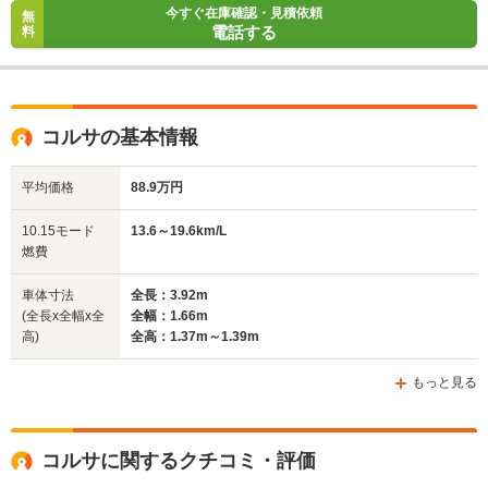
今すぐ在庫確認・見積依頼
無
電話する
料
コルサの基本情報
平均価格
88.9万円
10.15モード
13.6～19.6km/L
燃費
車体寸法
全長：3.92m
(全長x全幅x全
全幅：1.66m
高)
全高：1.37m～1.39m
もっと見る
コルサに関するクチコミ・評価