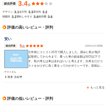
3.4
総合評価
点
3.1
3.3
3.2
デザイン :
走行性 :
居住性 :
3.2
3.6
3.6
積載性 :
運転しやすさ :
維持費 :
評価の高いレビュー・評判
安い
5
総合評価
2006/12/13投稿
点
七年前にコミコミ20万で購入しました。因みに私が免許
証取得してから今まで、乗った車の総金額は50万以下で
す。私の考えは車は走ればいいと考えます。出来るだけコ
ストをかけずに長く乗るってのがポリシーです。皆様お金
ねかけすぎ！貯金したほうがいいよ！
ゲストさん
トヨタ コルサ
もっと見る
評価の低いレビュー・評判