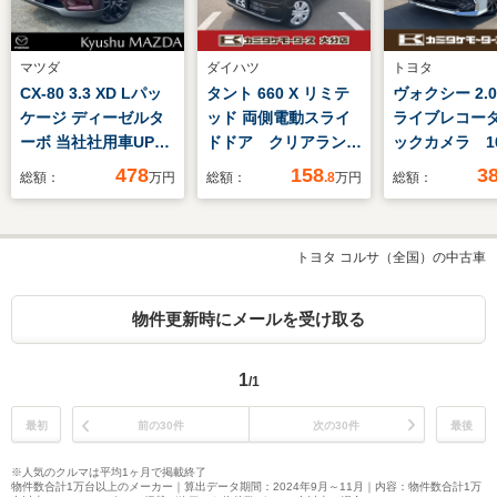
マツダ
ダイハツ
トヨタ
CX-80 3.3 XD Lパッ
タント 660 X リミテ
ヴォクシー 2.0 
ケージ ディーゼルタ
ッド 両側電動スライ
ライブレコー
ーボ 当社社用車UP・
ドドア クリアランス
ックカメラ 10
3列シート・純正ナ
ソナー レーンアシス
チディスプレ
478
158
3
総額：
万円
総額：
.8
万円
総額：
ビ・ETC・パノラマサ
ト 衝突被害軽減シス
ィオ 衝突被
ンルーフ・BOSEサウ
テム オートライト
ステム 両側
ンドシステム付
LEDヘッドランプ ス
イドドア オ
トヨタ コルサ（全国）の中古車
マートキー アイドリ
ックハイビー
ングストップ 電動格
トライト LE
納ミラー シートヒー
ランプ スマ
物件更新時にメールを受け取る
ター ベンチシート
1
/1
最初
前の30件
次の30件
最後
※人気のクルマは平均1ヶ月で掲載終了
物件数合計1万台以上のメーカー｜算出データ期間：2024年9月～11月｜内容：物件数合計1万