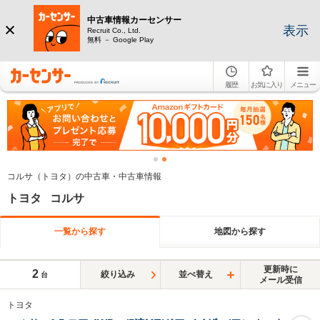
中古車情報カーセンサー
表示
Recruit Co., Ltd.
無料 － Google Play
履歴
お気に入り
メニュー
コルサ（トヨタ）の中古車・中古車情報
トヨタ コルサ
一覧から探す
地図から探す
更新時に
2
絞り込み
並べ替え
台
メール受信
トヨタ