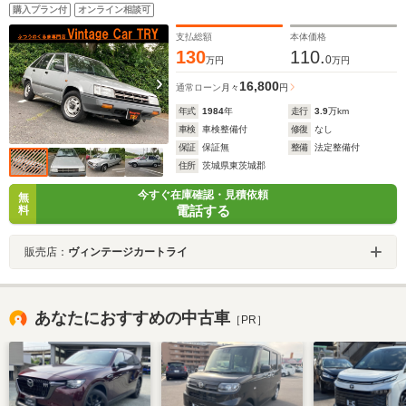
購入プラン付
オンライン相談可
支払総額
本体価格
130
110.
0
万円
万円
16,800
通常ローン
月々
円
年式
1984
年
走行
3.9
万km
車検
車検整備付
修復
なし
保証
保証無
整備
法定整備付
住所
茨城県東茨城郡
今すぐ在庫確認・見積依頼
無
電話する
料
販売店：
ヴィンテージカートライ
あなたにおすすめの中古車
［PR］