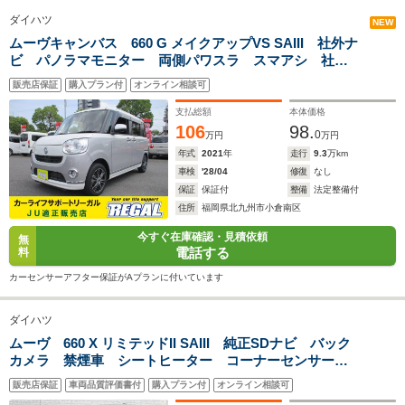
ダイハツ
NEW
ムーヴキャンバス 660 G メイクアップVS SAIII 社外ナ
ビ パノラマモニター 両側パワスラ スマアシ 社外
排気量
1331～1496cc
1331～1496cc
1331～14
アルミ レザー調シートカバー シートヒーター
販売店保証
購入プラン付
オンライン相談可
ETC キーフリー オートAC オートライト LEDヘッ
駆動方式
FF、4WD
FF、4WD
FF、4WD
ドライト フォグ 社外ナ
支払総額
本体価格
ビ/TV/DVD/CD/Bluetooth/USB
106
98.
0
万円
万円
年式
2021
年
走行
9.3
万km
車検
'28/04
修復
なし
保証
保証付
整備
法定整備付
住所
福岡県北九州市小倉南区
今すぐ在庫確認・見積依頼
無
電話する
料
カーセンサーアフター保証がAプランに付いています
ダイハツ
ムーヴ 660 X リミテッドII SAIII 純正SDナビ バック
カメラ 禁煙車 シートヒーター コーナーセンサー
LEDヘッド 純正14インチアルミ オートハイビーム
販売店保証
車両品質評価書付
購入プラン付
オンライン相談可
オートライト オートエアコン Bluetooth CD DVD