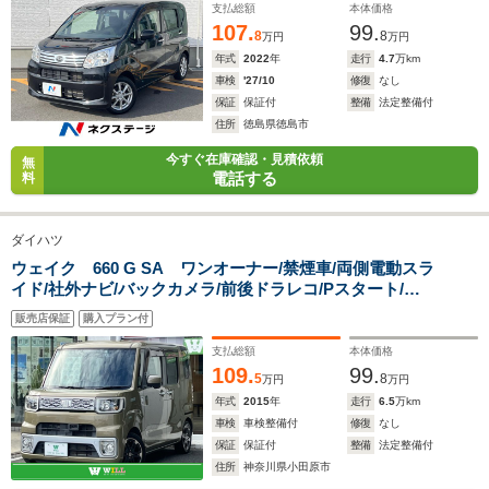
再生
支払総額
本体価格
107.
99.
8
8
万円
万円
年式
2022
年
走行
4.7
万km
車検
'27/10
修復
なし
保証
保証付
整備
法定整備付
住所
徳島県徳島市
今すぐ在庫確認・見積依頼
無
電話する
料
ダイハツ
ウェイク 660 G SA ワンオーナー/禁煙車/両側電動スラ
イド/社外ナビ/バックカメラ/前後ドラレコ/Pスタート/ス
マートキー/ETC/スマートアシスト
販売店保証
購入プラン付
支払総額
本体価格
109.
99.
5
8
万円
万円
年式
2015
年
走行
6.5
万km
車検
車検整備付
修復
なし
保証
保証付
整備
法定整備付
住所
神奈川県小田原市