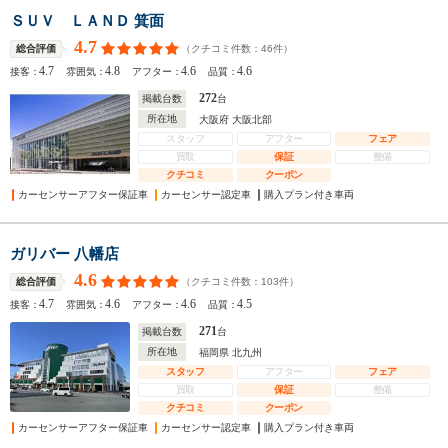
ＳＵＶ ＬＡＮＤ 箕面
4.7
（クチコミ件数：
46
件）
総合評価
4.7
4.8
4.6
4.6
接客：
雰囲気：
アフター：
品質：
272
掲載台数
台
所在地
大阪府 大阪北部
スタッフ
アフター
フェア
買取
保証
整備
クチコミ
クーポン
カーセンサーアフター保証車
カーセンサー認定車
購入プラン付き車両
ガリバー 八幡店
4.6
（クチコミ件数：
103
件）
総合評価
4.7
4.6
4.6
4.5
接客：
雰囲気：
アフター：
品質：
271
掲載台数
台
所在地
福岡県 北九州
スタッフ
アフター
フェア
買取
保証
整備
クチコミ
クーポン
カーセンサーアフター保証車
カーセンサー認定車
購入プラン付き車両