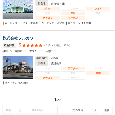
所在地
東京都 多摩
スタッフ
アフター
フェア
買取
保証
整備
クチコミ
クーポン
カーセンサーアフター保証車
カーセンサー認定車
購入プラン付き車両
株式会社フルカワ
5
（クチコミ件数：
30
件）
総合評価
5
5
5
5
接客：
雰囲気：
アフター：
品質：
205
掲載台数
台
所在地
鹿児島県
スタッフ
アフター
フェア
買取
保証
整備
クチコミ
クーポン
購入プラン付き車両
1
/27
最初
前の20件
次の20件
最後