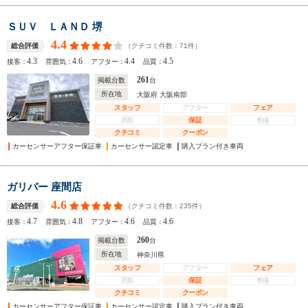
ＳＵＶ ＬＡＮＤ 堺
4.4
（クチコミ件数：
71
件）
総合評価
4.3
4.6
4.4
4.5
接客：
雰囲気：
アフター：
品質：
261
掲載台数
台
所在地
大阪府 大阪南部
スタッフ
アフター
フェア
買取
保証
整備
クチコミ
クーポン
カーセンサーアフター保証車
カーセンサー認定車
購入プラン付き車両
ガリバー 座間店
4.6
（クチコミ件数：
235
件）
総合評価
4.7
4.8
4.6
4.6
接客：
雰囲気：
アフター：
品質：
260
掲載台数
台
所在地
神奈川県
スタッフ
アフター
フェア
買取
保証
整備
クチコミ
クーポン
カーセンサーアフター保証車
カーセンサー認定車
購入プラン付き車両