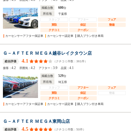
600
掲載台数
台
所在地
千葉県
スタッフ
アフター
フェア
買取
保証
整備
クチコミ
クーポン
カーセンサーアフター保証車
カーセンサー認定車
購入プラン付き車両
Ｇ－ＡＦＴＥＲ ＭＥＧＡ越谷レイクタウン店
4.1
（クチコミ件数：
361
件）
総合評価
4.2
4.2
3.9
4.1
接客：
雰囲気：
アフター：
品質：
529
掲載台数
台
所在地
埼玉県
スタッフ
アフター
フェア
買取
保証
整備
クチコミ
クーポン
カーセンサーアフター保証車
カーセンサー認定車
購入プラン付き車両
Ｇ－ＡＦＴＥＲ ＭＥＧＡ東岡山店
4.5
（クチコミ件数：
50
件）
総合評価