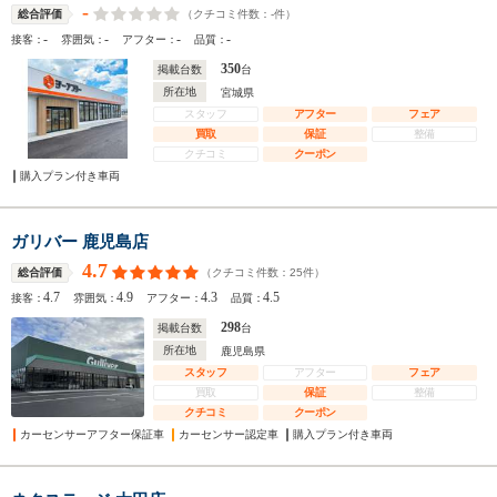
-
（クチコミ件数：
-
件）
総合評価
-
-
-
-
接客：
雰囲気：
アフター：
品質：
350
掲載台数
台
所在地
宮城県
スタッフ
アフター
フェア
買取
保証
整備
クチコミ
クーポン
購入プラン付き車両
ガリバー 鹿児島店
4.7
（クチコミ件数：
25
件）
総合評価
4.7
4.9
4.3
4.5
接客：
雰囲気：
アフター：
品質：
298
掲載台数
台
所在地
鹿児島県
スタッフ
アフター
フェア
買取
保証
整備
クチコミ
クーポン
カーセンサーアフター保証車
カーセンサー認定車
購入プラン付き車両