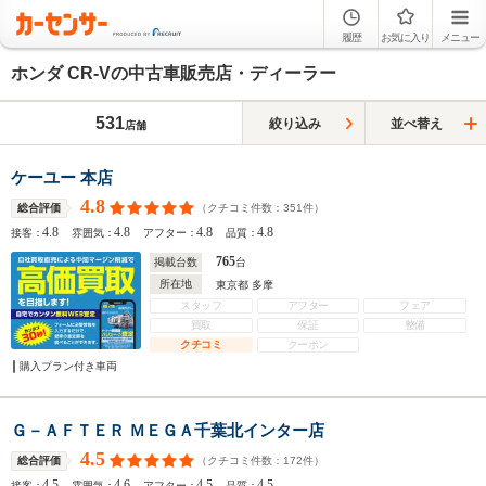
履歴
お気に入り
メニュー
ホンダ CR-Vの中古車販売店・ディーラー
531
絞り込み
並べ替え
店舗
ケーユー 本店
4.8
（クチコミ件数：
351
件）
総合評価
4.8
4.8
4.8
4.8
接客：
雰囲気：
アフター：
品質：
765
掲載台数
台
所在地
東京都 多摩
スタッフ
アフター
フェア
買取
保証
整備
クチコミ
クーポン
購入プラン付き車両
Ｇ－ＡＦＴＥＲ ＭＥＧＡ千葉北インター店
4.5
（クチコミ件数：
172
件）
総合評価
4.5
4.6
4.5
4.5
接客：
雰囲気：
アフター：
品質：