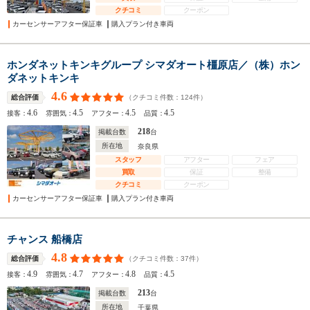
クチコミ
クーポン
カーセンサーアフター保証車
購入プラン付き車両
ホンダネットキンキグループ シマダオート橿原店／（株）ホン
ダネットキンキ
4.6
（クチコミ件数：
124
件）
総合評価
4.6
4.5
4.5
4.5
接客：
雰囲気：
アフター：
品質：
218
掲載台数
台
所在地
奈良県
スタッフ
アフター
フェア
買取
保証
整備
クチコミ
クーポン
カーセンサーアフター保証車
購入プラン付き車両
チャンス 船橋店
4.8
（クチコミ件数：
37
件）
総合評価
4.9
4.7
4.8
4.5
接客：
雰囲気：
アフター：
品質：
213
掲載台数
台
所在地
千葉県