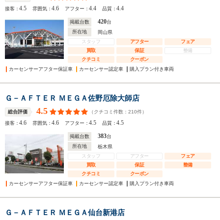
4.5
4.6
4.4
4.4
接客：
雰囲気：
アフター：
品質：
420
掲載台数
台
所在地
岡山県
スタッフ
アフター
フェア
買取
保証
整備
クチコミ
クーポン
カーセンサーアフター保証車
カーセンサー認定車
購入プラン付き車両
Ｇ－ＡＦＴＥＲ ＭＥＧＡ佐野厄除大師店
4.5
（クチコミ件数：
210
件）
総合評価
4.6
4.6
4.5
4.5
接客：
雰囲気：
アフター：
品質：
383
掲載台数
台
所在地
栃木県
スタッフ
アフター
フェア
買取
保証
整備
クチコミ
クーポン
カーセンサーアフター保証車
カーセンサー認定車
購入プラン付き車両
Ｇ－ＡＦＴＥＲ ＭＥＧＡ仙台新港店