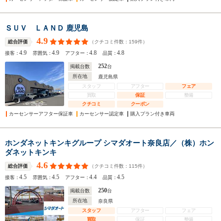
ＳＵＶ ＬＡＮＤ 鹿児島
4.9
（クチコミ件数：
159
件）
総合評価
4.9
4.9
4.8
4.8
接客：
雰囲気：
アフター：
品質：
252
掲載台数
台
所在地
鹿児島県
スタッフ
アフター
フェア
買取
保証
整備
クチコミ
クーポン
カーセンサーアフター保証車
カーセンサー認定車
購入プラン付き車両
ホンダネットキンキグループ シマダオート奈良店／（株）ホン
ダネットキンキ
4.6
（クチコミ件数：
115
件）
総合評価
4.5
4.5
4.4
4.5
接客：
雰囲気：
アフター：
品質：
250
掲載台数
台
所在地
奈良県
スタッフ
アフター
フェア
買取
保証
整備