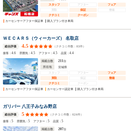
スタッフ
アフター
フェア
買取
保証
整備
クチコミ
クーポン
カーセンサーアフター保証車
購入プラン付き車両
ＷＥＣＡＲＳ（ウィーカーズ） 名取店
4.5
（クチコミ件数：
83
件）
総合評価
4.6
4.5
4.5
4.4
接客：
雰囲気：
アフター：
品質：
211
掲載台数
台
所在地
宮城県
スタッフ
アフター
フェア
買取
保証
整備
クチコミ
クーポン
カーセンサーアフター保証車
カーセンサー認定車
購入プラン付き車両
ガリバー 八王子みなみ野店
5
（クチコミ件数：
624
件）
総合評価
5
5
5
5
接客：
雰囲気：
アフター：
品質：
207
掲載台数
台