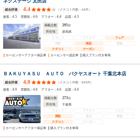
ネクステージ 太田店
4.4
（クチコミ件数：
43
件）
総合評価
4.5
4.6
4.4
4.3
接客：
雰囲気：
アフター：
品質：
295
掲載台数
台
所在地
群馬県
スタッフ
アフター
フェア
買取
保証
整備
クチコミ
クーポン
カーセンサーアフター保証車
カーセンサー認定車
購入プラン付き車両
ＢＡＫＵＹＡＳＵ ＡＵＴＯ バクヤスオート 千葉北本店
4.8
（クチコミ件数：
945
件）
総合評価
4.9
4.8
4.6
4.6
接客：
雰囲気：
アフター：
品質：
273
掲載台数
台
所在地
千葉県
スタッフ
アフター
フェア
買取
保証
整備
クチコミ
クーポン
カーセンサーアフター保証車
購入プラン付き車両