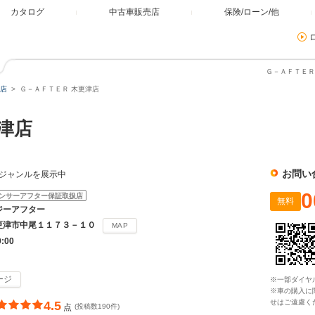
カタログ
中古車販売店
保険/ローン/他
Ｇ－ＡＦＴＥＲ
店
Ｇ－ＡＦＴＥＲ 木更津店
津店
お問い
ルジャンルを展示中
0
ンサーアフター保証取扱店
無料
ジーアフター
更津市中尾１１７３－１０
MAP
9:00
ージ
※一部ダイヤ
※車の購入に
せはご遠慮く
4.5
点
(投稿数190件)