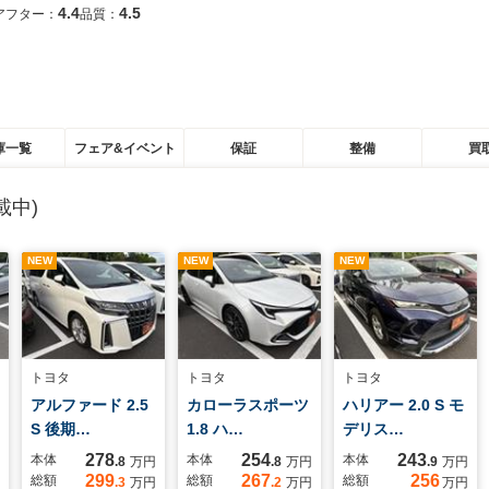
4.4
4.5
アフター：
品質：
庫一覧
フェア&イベント
保証
整備
買
載中)
NEW
NEW
NEW
トヨタ
トヨタ
トヨタ
アルファード 2.5
カローラスポーツ
ハリアー 2.0 S モ
S 後期…
1.8 ハ…
デリス…
278
254
243
本体
本体
本体
.8
万円
.8
万円
.9
万円
299
267
256
総額
総額
総額
.3
万円
.2
万円
万円