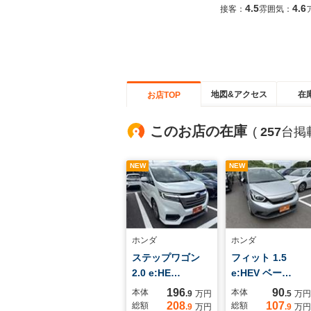
4.5
4.6
接客：
雰囲気：
地図&アクセス
在
お店TOP
このお店の在庫
(
257
台掲
NEW
NEW
ホンダ
ホンダ
ステップワゴン
フィット 1.5
2.0 e:HE…
e:HEV ベー…
196
90
本体
本体
.9
万円
.5
万円
208
107
総額
総額
.9
万円
.9
万円