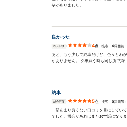
斐がありました。
良かった
4
点
4
接客：
雰囲気
総合評価
あと、もう少しで納車だけど、色々とわが
かありません。 次車買う時も同じ所で買
納車
5
点
5
接客：
雰囲気
総合評価
一部あまり良くない口コミを目にしていて
でした。機会があればまたお世話になりま