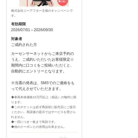
株式会社ジーアフター主催のキャンペーンで
す。
有効期限
2026/07/01～2026/09/30
対象者
ご成約された方
カーセンサーネットからご来店予約の
うえ、ご成約いただいたお客様限定☆
期間内に口コミをご投稿いただくと、
自動的にエントリーとなります。
※当選の発表は、SMSでのご連絡をも
って代えさせていただきます。
◆車両本体価格10万円以上（税込）の物件に限
ります。
◆このチケットは必ず商談前に販売店にご提示
ください。商談後の提示ではサービスを受けら
れません。
◆一回につき一枚まで有効です。
◆他のクーポンとの併用は出来ません。