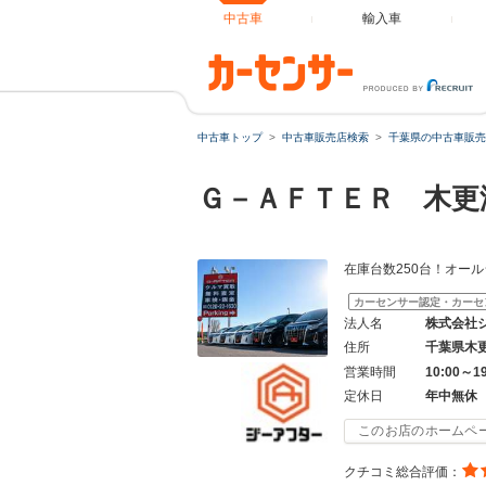
中古車
輸入車
中古車トップ
中古車販売店検索
千葉県の中古車販売
Ｇ－ＡＦＴＥＲ 木更
在庫台数250台！オー
カーセンサー認定・カーセ
法人名
株式会社
住所
千葉県木
営業時間
10:00～1
定休日
年中無休
このお店のホームペ
クチコミ総合評価：