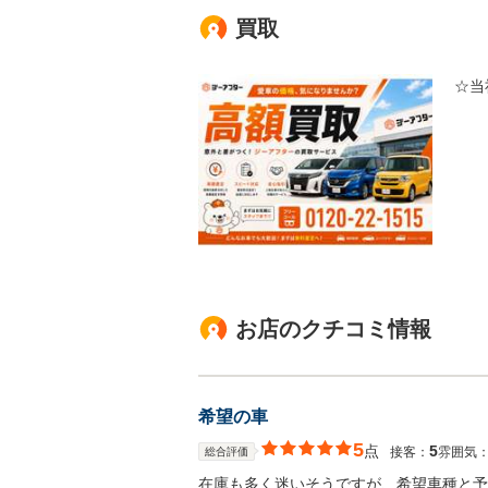
買取
☆当
お店のクチコミ情報
希望の車
5
点
5
接客：
雰囲気
総合評価
在庫も多く迷いそうですが、希望車種と予