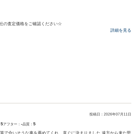
社の査定価格をご確認ください☆
詳細を見る
投稿日：
2026年07月11日
5
‐
5
：
アフター：
品質：
算で合いそうな車を薦めてくれ、直ぐに決まりました 遠方から来た甲