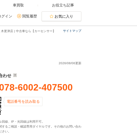
車買取
お役立ち記事
ログイン
閲覧履歴
お気に入り
サイトマップ
 木更津店 | 中古車なら【カーセンサー】
2026/08/06更新
合わせ
078-6002-407500
電話番号を読み取る
ル回線、IP・光回線は利用不可。
関するご相談・確認専用ダイヤルです。その他のお問い合わ
ださい。