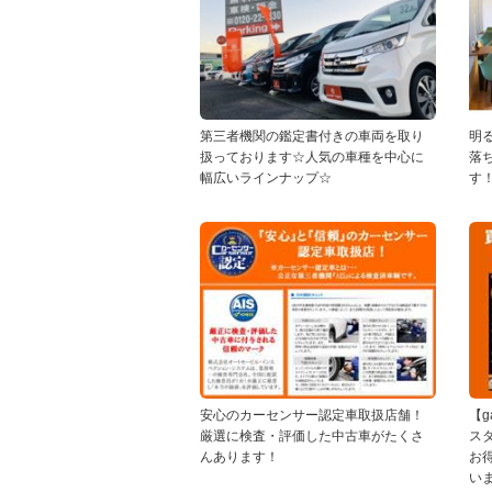
第三者機関の鑑定書付きの車両を取り
明
扱っております☆人気の車種を中心に
落
幅広いラインナップ☆
す
安心のカーセンサー認定車取扱店舗！
【ga
厳選に検査・評価した中古車がたくさ
ス
んあります！
お
い